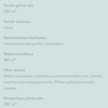
Tontin pinta-ala
1187 m²
Tontin omistus
Oma
Kaavoituksen lisätiedot
Tampereen kaupunki / kaavoitus
Rakennusoikeus
180 m²
Piha-alueet
Melko tasaisella vanhalla puutarhatontilla mm. tammi,
vaahtera ja marjapensaita. Pihan pohjoisreunalla
kuusia.
Maapohjan pinta-ala
1187 m²