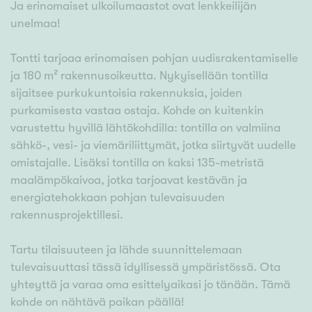
Ja erinomaiset ulkoilumaastot ovat lenkkeilijän
unelmaa!
Tontti tarjoaa erinomaisen pohjan uudisrakentamiselle
ja 180 m² rakennusoikeutta. Nykyisellään tontilla
sijaitsee purkukuntoisia rakennuksia, joiden
purkamisesta vastaa ostaja. Kohde on kuitenkin
varustettu hyvillä lähtökohdilla: tontilla on valmiina
sähkö-, vesi- ja viemäriliittymät, jotka siirtyvät uudelle
omistajalle. Lisäksi tontilla on kaksi 135-metristä
maalämpökaivoa, jotka tarjoavat kestävän ja
energiatehokkaan pohjan tulevaisuuden
rakennusprojektillesi.
Tartu tilaisuuteen ja lähde suunnittelemaan
tulevaisuuttasi tässä idyllisessä ympäristössä. Ota
yhteyttä ja varaa oma esittelyaikasi jo tänään. Tämä
kohde on nähtävä paikan päällä!