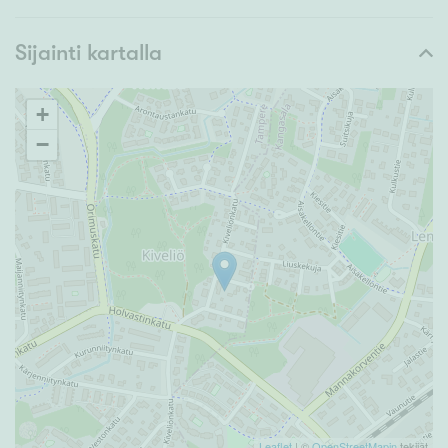
Sijainti kartalla
+
−
Leaflet
| ©
OpenStreetMapin
tekijät