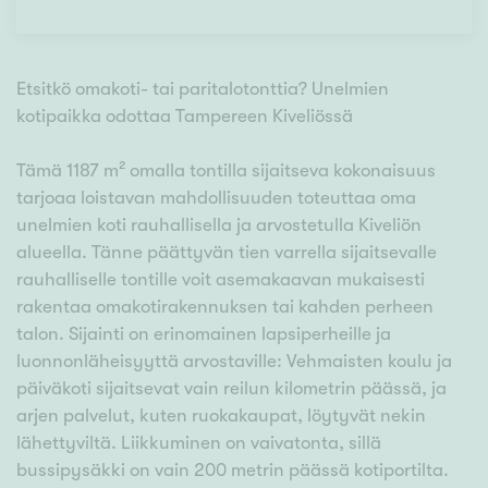
Etsitkö omakoti- tai paritalotonttia? Unelmien
kotipaikka odottaa Tampereen Kiveliössä
Tämä 1187 m² omalla tontilla sijaitseva kokonaisuus
tarjoaa loistavan mahdollisuuden toteuttaa oma
unelmien koti rauhallisella ja arvostetulla Kiveliön
alueella. Tänne päättyvän tien varrella sijaitsevalle
rauhalliselle tontille voit asemakaavan mukaisesti
rakentaa omakotirakennuksen tai kahden perheen
talon. Sijainti on erinomainen lapsiperheille ja
luonnonläheisyyttä arvostaville: Vehmaisten koulu ja
päiväkoti sijaitsevat vain reilun kilometrin päässä, ja
arjen palvelut, kuten ruokakaupat, löytyvät nekin
lähettyviltä. Liikkuminen on vaivatonta, sillä
bussipysäkki on vain 200 metrin päässä kotiportilta.