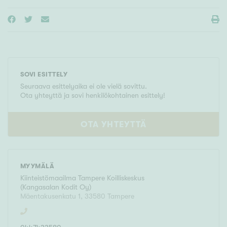
SOVI ESITTELY
Seuraava esittelyaika ei ole vielä sovittu.
Ota yhteyttä ja sovi henkilökohtainen esittely!
OTA YHTEYTTÄ
MYYMÄLÄ
Kiinteistömaailma
Tampere Koilliskeskus
(
Kangasalan Kodit Oy
)
Mäentakusenkatu 1
,
33580
Tampere