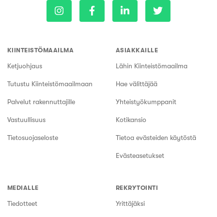
KIINTEISTÖMAAILMA
ASIAKKAILLE
Ketjuohjaus
Lähin Kiinteistömaailma
Tutustu Kiinteistömaailmaan
Hae välittäjää
Palvelut rakennuttajille
Yhteistyökumppanit
Vastuullisuus
Kotikansio
Tietosuojaseloste
Tietoa evästeiden käytöstä
Evästeasetukset
MEDIALLE
REKRYTOINTI
Tiedotteet
Yrittäjäksi