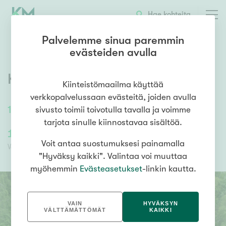
OTA YHTEYTTÄ
ESITTELY
KOHTEEN TIEDOT
Hae kohteita
Palvelemme sinua paremmin
evästeiden avulla
Kiveliönkatu
,
Kiveliö
,
Tampere
Kiinteistömaailma käyttää
verkkopalvelussaan evästeitä, joiden avulla
1187
m²
OKTT
sivusto toimii toivotulla tavalla ja voimme
tarjota sinulle kiinnostavaa sisältöä.
139 000,00 €
139 000,00 €
Voit antaa suostumuksesi painamalla
Velaton hinta
Myyntihinta
"Hyväksy kaikki". Valintaa voi muuttaa
myöhemmin
Evästeasetukset
-linkin kautta.
VAIN
HYVÄKSYN
VÄLTTÄMÄTTÖMÄT
KAIKKI