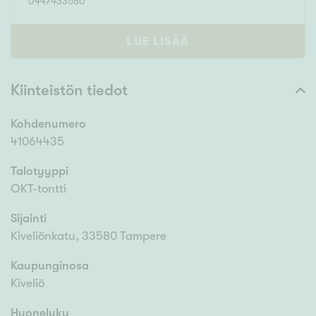
0447433580
LUE LISÄÄ
Kiinteistön tiedot
Kohdenumero
41064435
Talotyyppi
OKT-tontti
Sijainti
Kiveliönkatu, 33580 Tampere
Kaupunginosa
Kiveliö
Huoneluku