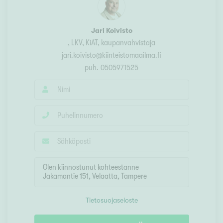
Jari Koivisto
, LKV, KiAT, kaupanvahvistaja
jari.koivisto@kiinteistomaailma.fi
puh.
0505971525
Tietosuojaseloste