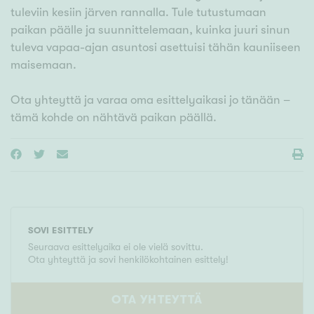
tuleviin kesiin järven rannalla. Tule tutustumaan
paikan päälle ja suunnittelemaan, kuinka juuri sinun
tuleva vapaa-ajan asuntosi asettuisi tähän kauniiseen
maisemaan.
Ota yhteyttä ja varaa oma esittelyaikasi jo tänään –
tämä kohde on nähtävä paikan päällä.
SOVI ESITTELY
Seuraava esittelyaika ei ole vielä sovittu.
Ota yhteyttä ja sovi henkilökohtainen esittely!
OTA YHTEYTTÄ