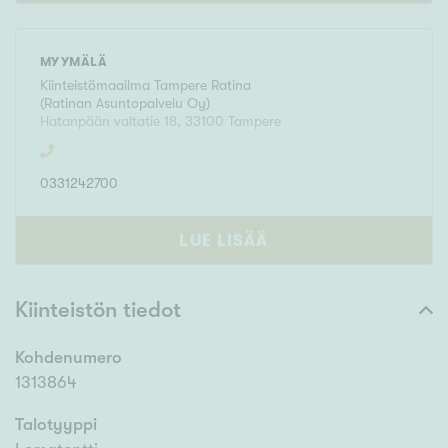
MYYMÄLÄ
Kiinteistömaailma
Tampere Ratina
(
Ratinan Asuntopalvelu Oy
)
Hatanpään valtatie 18
,
33100
Tampere
0331242700
LUE LISÄÄ
Kiinteistön tiedot
Kohdenumero
1313864
Talotyyppi