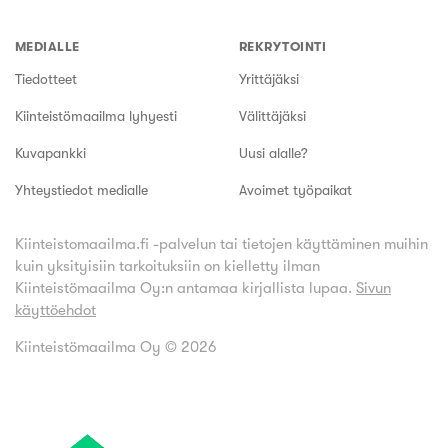
MEDIALLE
REKRYTOINTI
Tiedotteet
Yrittäjäksi
Kiinteistömaailma lyhyesti
Välittäjäksi
Kuvapankki
Uusi alalle?
Yhteystiedot medialle
Avoimet työpaikat
Kiinteistomaailma.fi -palvelun tai tietojen käyttäminen muihin
kuin yksityisiin tarkoituksiin on kielletty ilman
Kiinteistömaailma Oy:n antamaa kirjallista lupaa.
Sivun
käyttöehdot
Kiinteistömaailma Oy ©
2026