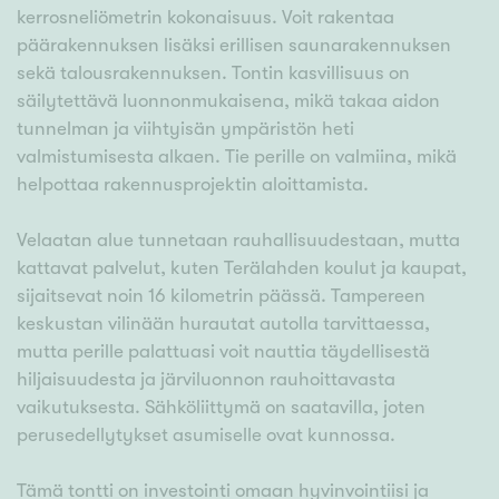
kerrosneliömetrin kokonaisuus. Voit rakentaa
päärakennuksen lisäksi erillisen saunarakennuksen
sekä talousrakennuksen. Tontin kasvillisuus on
säilytettävä luonnonmukaisena, mikä takaa aidon
tunnelman ja viihtyisän ympäristön heti
valmistumisesta alkaen. Tie perille on valmiina, mikä
helpottaa rakennusprojektin aloittamista.
Velaatan alue tunnetaan rauhallisuudestaan, mutta
kattavat palvelut, kuten Terälahden koulut ja kaupat,
sijaitsevat noin 16 kilometrin päässä. Tampereen
keskustan vilinään hurautat autolla tarvittaessa,
mutta perille palattuasi voit nauttia täydellisestä
hiljaisuudesta ja järviluonnon rauhoittavasta
vaikutuksesta. Sähköliittymä on saatavilla, joten
perusedellytykset asumiselle ovat kunnossa.
Tämä tontti on investointi omaan hyvinvointiisi ja