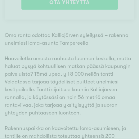
OTA YHTEYTTÄ
Oma ranta odottaa Kalliojärven syleilyssä – rakenna
unelmiesi loma-asunto Tampereella
Haaveiletko omasta rauhasta luonnon keskellä, mutta
haluat pysyä kohtuullisen matkan päässä kaupungin
palveluista? Tämä upea, yli 8 000 neliön tontti
Velaatassa tarjoaa täydelliset puitteet unelmiesi
kesäpaikalle. Tontti sijaitsee kauniin Kalliojärven
rannalla, ja käytössäsi on noin 56 metriä omaa
rantaviivaa, joka tarjoaa yksityisyyttä ja suoran
yhteyden puhtaaseen luontoon.
Rakennuspaikka on kaavoitettu loma-asumiseen, ja
tontille on mahdollista toteuttaa yhteensä 200