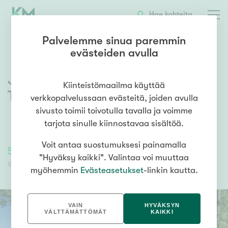
Hae kohteita
Palvelemme sinua paremmin
evästeiden avulla
Jakamantie 151
,
Velaatta
,
Kiinteistömaailma käyttää
Tampere
verkkopalvelussaan evästeitä, joiden avulla
sivusto toimii toivotulla tavalla ja voimme
tarjota sinulle kiinnostavaa sisältöä.
Voit antaa suostumuksesi painamalla
59 000,00 €
59 000,00 €
"Hyväksy kaikki". Valintaa voi muuttaa
Velaton hinta
Myyntihinta
myöhemmin
Evästeasetukset
-linkin kautta.
VAIN
HYVÄKSYN
VÄLTTÄMÄTTÖMÄT
KAIKKI