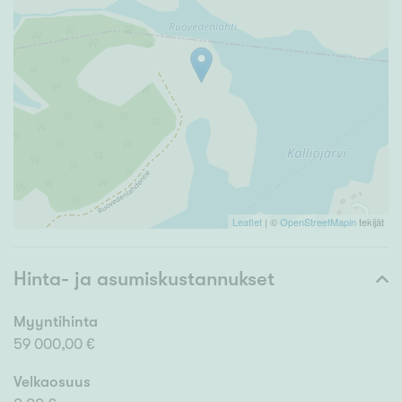
Leaflet
| ©
OpenStreetMapin
tekijät
Hinta- ja asumiskustannukset
Myyntihinta
59 000,00 €
Velkaosuus