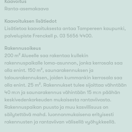
Kaavoitus
Ranta-asemakaava
Kaavoituksen lisätiedot
Lisätietoa kaavoituksesta antaa Tampereen kaupunki,
palvelupiste Frenckell p. 03 5656 4400.
Rakennusoikeus
200 m² Alueelle saa rakentaa kullekin
rakennuspaikalle loma-asunnon, jonka kerrosala saa
olla enint. 150 m², saunarakennuksen ja
talousrakennuksen, joiden kummankin kerrosala saa
olla enint. 25 m². Rakennukset tulee sijoittaa vähntään
40 m:n ja saunarakennus vähintään 15 m:n päähän
keskivedenkorkeuden mukaisesta rantaviivasta.
Rakennuspaikan puusto ja muu kasvillisuus on
säilytettävä mahd. luonnonmukaisena erityisesti
rakennusten ja rantaviivan välisellä vyöhykkeellä.