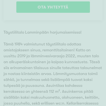
OTA YHTEYTTÄ
Täystiilitalo Lamminpään harjumaisemissa!
Tämä 1984 valmistunut täystiilitalo odottaa
omistajakseen sinua, remonttitaitoinen! Katto on
uusittu 2019 ja lämminvesivaraaja 2022, muuten talo
on alkuperäiskuntoinen ja kaipaa kunnostusta. Tässä
siis erinomainen tilaisuus sinulle toteuttaa talounelmat
ja nostaa kiinteistön arvoa. Lämmitysmuotona toimii
sähkö, ja tunnelmaa sekä lisälämpöä tuovat kaksi
tulipesää ja puusauna. Asuintilaa kahdessa
kerroksessa on yhteensä 112 m². Asuinkerros pitää
sisällään kaksi makuuhuonetta, olohuoneen, keittiön,
jossa puuhella, sekä erillisen wc:n. Kellarikerroksessa