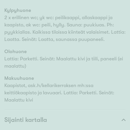
Kylpyhuone
2 x erillinen wc; yk wc: peilikaappi, allaskaappi ja
kaapisto, ak wc: peili, hylly. Sauna: puukiuas. Ph:
pyykkiallas. Kaikissa tiloissa kiinteät valaisimet. Lattia:
Laatta. Seinät: Laatta, saunassa puupaneeli.
Olohuone
Lattia: Parketti. Seinät: Maalattu kivi ja tiili, paneeli (ei
maalattu)
Makuuhuone
Kaapistot, ask.h/kellarikerroksen mh:ssa
keittiökaapisto ja lavuaari. Lattia: Parketti. Seinät:
Maalattu kivi
Sijainti kartalla