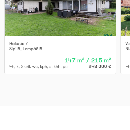
Hakatie 7
Ve
Sipilä
,
Lempäälä
Ni
147 m² / 215 m²
4h, k, 2 eril. wc, kph, s, khh, pukuh., oleskeluhuone
248 000 €
4h