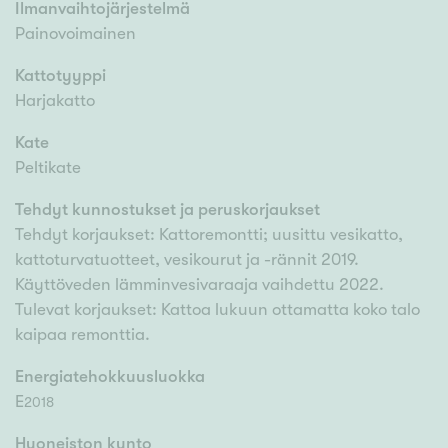
Ilmanvaihtojärjestelmä
Painovoimainen
Kattotyyppi
Harjakatto
Kate
Peltikate
Tehdyt kunnostukset ja peruskorjaukset
Tehdyt korjaukset: Kattoremontti; uusittu vesikatto,
kattoturvatuotteet, vesikourut ja -rännit 2019.
Käyttöveden lämminvesivaraaja vaihdettu 2022.
Tulevat korjaukset: Kattoa lukuun ottamatta koko talo
kaipaa remonttia.
Energiatehokkuusluokka
E
2018
Huoneiston kunto