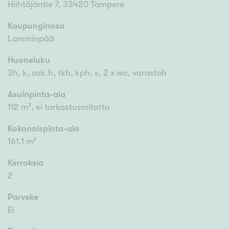
Hiihtäjäntie 7, 33420 Tampere
Kaupunginosa
Lamminpää
Huoneluku
3h, k, ask.h, tkh, kph, s, 2 x wc, varastoh
Asuinpinta-ala
112 m², ei tarkastusmitattu
Kokonaispinta-ala
161.1 m²
Kerroksia
2
Parveke
Ei