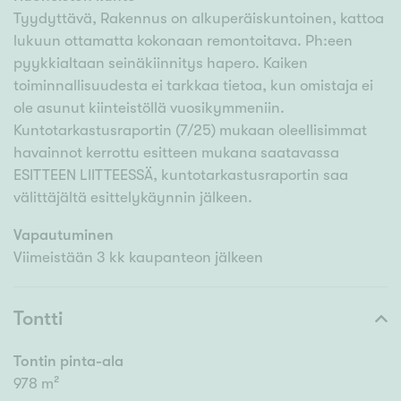
Tyydyttävä, Rakennus on alkuperäiskuntoinen, kattoa
lukuun ottamatta kokonaan remontoitava. Ph:een
pyykkialtaan seinäkiinnitys hapero. Kaiken
toiminnallisuudesta ei tarkkaa tietoa, kun omistaja ei
ole asunut kiinteistöllä vuosikymmeniin.
Kuntotarkastusraportin (7/25) mukaan oleellisimmat
havainnot kerrottu esitteen mukana saatavassa
ESITTEEN LIITTEESSÄ, kuntotarkastusraportin saa
välittäjältä esittelykäynnin jälkeen.
Vapautuminen
Viimeistään 3 kk kaupanteon jälkeen
Tontti
Tontin pinta-ala
978 m²