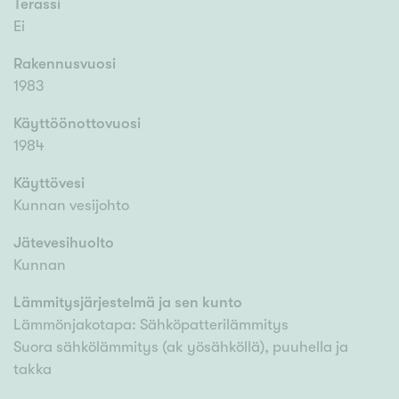
Terassi
Ei
Rakennusvuosi
1983
Käyttöönottovuosi
1984
Käyttövesi
Kunnan vesijohto
Jätevesihuolto
Kunnan
Lämmitysjärjestelmä ja sen kunto
Lämmönjakotapa: Sähköpatterilämmitys
Suora sähkölämmitys (ak yösähköllä), puuhella ja
takka