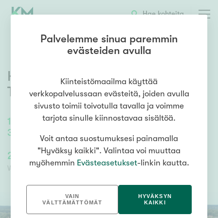
OTA YHTEYTTÄ
ESITTELY
KOHTEEN TIEDOT
Hae kohteita
Palvelemme sinua paremmin
evästeiden avulla
Hiihtäjäntie 7
,
Lamminpää
,
Kiinteistömaailma käyttää
Tampere
verkkopalvelussaan evästeitä, joiden avulla
sivusto toimii toivotulla tavalla ja voimme
tarjota sinulle kiinnostavaa sisältöä.
112
m²
/
161,1
m²
3h, k, ask.h, tkh, kph, s, 2 x wc, varastoh
Voit antaa suostumuksesi painamalla
"Hyväksy kaikki". Valintaa voi muuttaa
209 000,00 €
209 000,00 €
myöhemmin
Evästeasetukset
-linkin kautta.
Velaton hinta
Myyntihinta
VAIN
HYVÄKSYN
VÄLTTÄMÄTTÖMÄT
KAIKKI