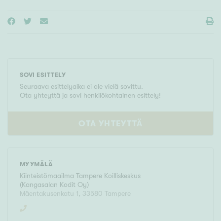
SOVI ESITTELY
Seuraava esittelyaika ei ole vielä sovittu.
Ota yhteyttä ja sovi henkilökohtainen esittely!
OTA YHTEYTTÄ
MYYMÄLÄ
Kiinteistömaailma
Tampere Koilliskeskus
(
Kangasalan Kodit Oy
)
Mäentakusenkatu 1
,
33580
Tampere