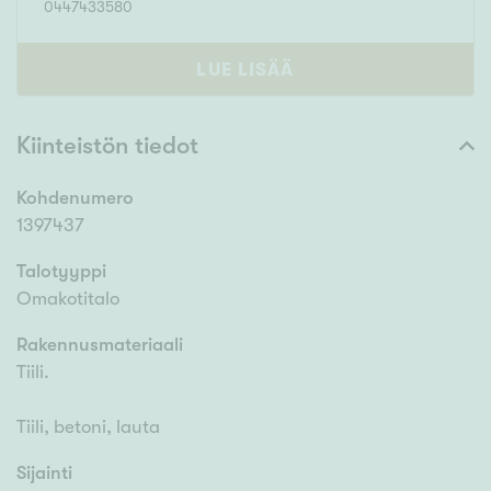
0447433580
LUE LISÄÄ
Kiinteistön tiedot
Kohdenumero
1397437
Talotyyppi
Omakotitalo
Rakennusmateriaali
Tiili.
Tiili, betoni, lauta
Sijainti