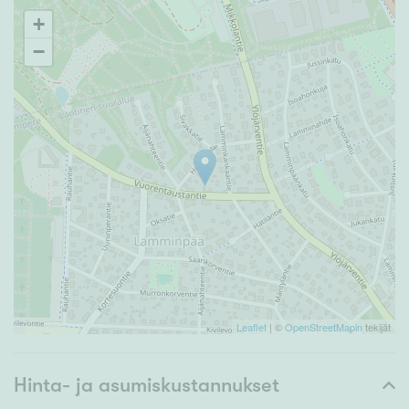
+
−
Leaflet
| ©
OpenStreetMapin
tekijät
Hinta- ja asumiskustannukset