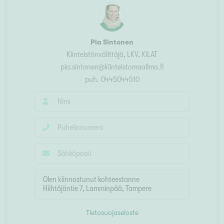
Pia Sintonen
Kiinteistönvälittäjä, LKV, KiLAT
pia.sintonen@kiinteistomaailma.fi
puh.
0445044510
Tietosuojaseloste