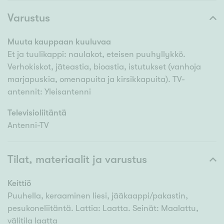
Varustus
Muuta kauppaan kuuluvaa
Et ja tuulikappi: naulakot, eteisen puuhyllykkö.
Verhokiskot, jäteastia, bioastia, istutukset (vanhoja
marjapuskia, omenapuita ja kirsikkapuita). TV-
antennit: Yleisantenni
Televisioliitäntä
Antenni-TV
Tilat, materiaalit ja varustus
Keittiö
Puuhella, keraaminen liesi, jääkaappi/pakastin,
pesukoneliitäntä. Lattia: Laatta. Seinät: Maalattu,
välitila laatta