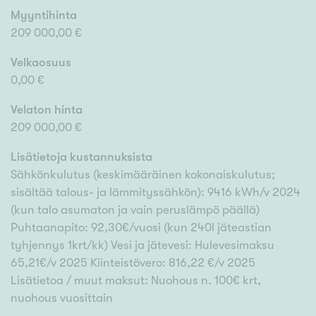
Myyntihinta
209 000,00 €
Velkaosuus
0,00 €
Velaton hinta
209 000,00 €
Lisätietoja kustannuksista
Sähkönkulutus (keskimääräinen kokonaiskulutus;
sisältää talous- ja lämmityssähkön): 9416 kWh/v 2024
(kun talo asumaton ja vain peruslämpö päällä)
Puhtaanapito: 92,30€/vuosi (kun 240l jäteastian
tyhjennys 1krt/kk) Vesi ja jätevesi: Hulevesimaksu
65,21€/v 2025 Kiinteistövero: 816,22 €/v 2025
Lisätietoa / muut maksut: Nuohous n. 100€ krt,
nuohous vuosittain