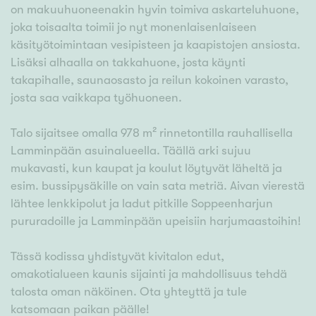
on makuuhuoneenakin hyvin toimiva askarteluhuone,
joka toisaalta toimii jo nyt monenlaisenlaiseen
käsityötoimintaan vesipisteen ja kaapistojen ansiosta.
Lisäksi alhaalla on takkahuone, josta käynti
takapihalle, saunaosasto ja reilun kokoinen varasto,
josta saa vaikkapa työhuoneen.
Talo sijaitsee omalla 978 m² rinnetontilla rauhallisella
Lamminpään asuinalueella. Täällä arki sujuu
mukavasti, kun kaupat ja koulut löytyvät läheltä ja
esim. bussipysäkille on vain sata metriä. Aivan vierestä
lähtee lenkkipolut ja ladut pitkille Soppeenharjun
pururadoille ja Lamminpään upeisiin harjumaastoihin!
Tässä kodissa yhdistyvät kivitalon edut,
omakotialueen kaunis sijainti ja mahdollisuus tehdä
talosta oman näköinen. Ota yhteyttä ja tule
katsomaan paikan päälle!