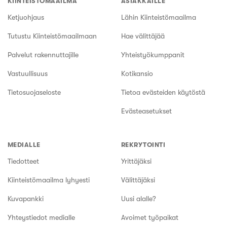
KIINTEISTÖMAAILMA
ASIAKKAILLE
Ketjuohjaus
Lähin Kiinteistömaailma
Tutustu Kiinteistömaailmaan
Hae välittäjää
Palvelut rakennuttajille
Yhteistyökumppanit
Vastuullisuus
Kotikansio
Tietosuojaseloste
Tietoa evästeiden käytöstä
Evästeasetukset
MEDIALLE
REKRYTOINTI
Tiedotteet
Yrittäjäksi
Kiinteistömaailma lyhyesti
Välittäjäksi
Kuvapankki
Uusi alalle?
Yhteystiedot medialle
Avoimet työpaikat