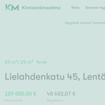
Haku
Asunnon myy
Myytävät asunnot Tamper
Valitse lähin myymäläpaikkakunta
Asun
E
K
Kiint
Tarj
Espoo
Ka
Ka
25
m²
/
25
m²
1h+kt
Ki
Kiint
Ko
H
Digi
Lielahdenkatu 45
,
Lent
Hamina
Helsinki
Hyvinkää
Avoi
L
Hämeenlinna
Lah
109 000,00 €
48 682,07 €
Lev
I
Päätök
Velaton hinta
Myyntihinta