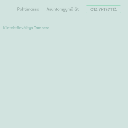
Pohtimassa
Asuntomyymälät
OTA YHTEYTTÄ
Kiinteistönvälitys Tampere
Hae postinumerosi perusteella
unnon ostajille
 liittyvät
T
Tahko
Tampere
Tornio
Turku
totoimeksianto
Tuusula
V
 meidät
Vaasa
Valkeakoski
Vantaa
tys alueellasi
Varkaus
Y
vaniemi