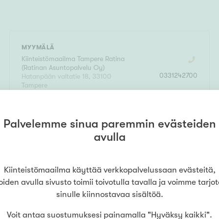
MYYMÄLÄ
Kiinteistömaailma
Tampere Ratina
(
Ratinan Asuntopalvelu Oy
)
0331242700
Hatanpään valtatie 18
,
33100
Tampere
LUE LISÄÄ
Palvelemme sinua paremmin evästeiden
avulla
Kiinteistömaailma käyttää verkkopalvelussaan evästeitä,
oiden avulla sivusto toimii toivotulla tavalla ja voimme tarjo
sinulle kiinnostavaa sisältöä.
Voit antaa suostumuksesi painamalla "Hyväksy kaikki".