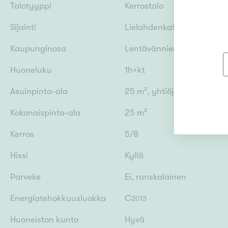
Talotyyppi
Kerrostalo
Sijainti
Lielahdenkatu 45, 33410 
Kaupunginosa
Lentävänniemi
Huoneluku
1h+kt
Asuinpinta-ala
25 m², yhtiöjärjestyksen 
Kokonaispinta-ala
25 m²
Kerros
5/8
Hissi
Kyllä
Parveke
Ei, ranskalainen
Energiatehokkuusluokka
C
2013
Huoneiston kunto
Hyvä