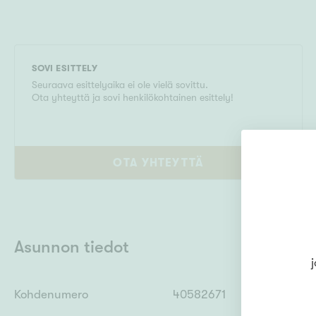
SOVI ESITTELY
Seuraava esittelyaika ei ole vielä sovittu.
Ota yhteyttä ja sovi henkilökohtainen esittely!
OTA YHTEYTTÄ
Asunnon tiedot
j
Kohdenumero
40582671