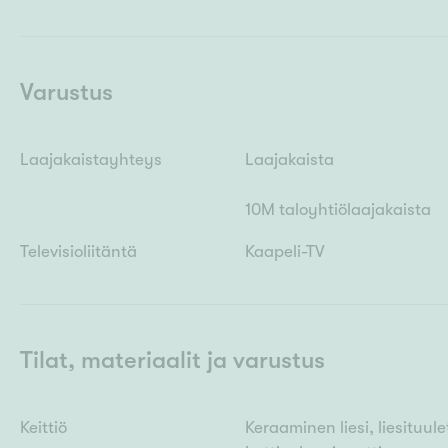
Varustus
Laajakaistayhteys
Laajakaista
10M taloyhtiölaajakaista
Televisioliitäntä
Kaapeli-TV
Tilat, materiaalit ja varustus
Keittiö
Keraaminen liesi, liesituu