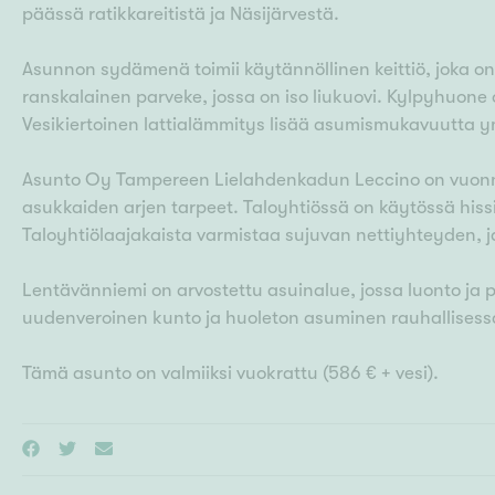
päässä ratikkareitistä ja Näsijärvestä.
Asunnon sydämenä toimii käytännöllinen keittiö, joka o
ranskalainen parveke, jossa on iso liukuovi. Kylpyhuone 
Vesikiertoinen lattialämmitys lisää asumismukavuutta 
Asunto Oy Tampereen Lielahdenkadun Leccino on vuonna
asukkaiden arjen tarpeet. Taloyhtiössä on käytössä hissi
Taloyhtiölaajakaista varmistaa sujuvan nettiyhteyden, ja
Lentävänniemi on arvostettu asuinalue, jossa luonto ja 
uudenveroinen kunto ja huoleton asuminen rauhallisess
Tämä asunto on valmiiksi vuokrattu (586 € + vesi).