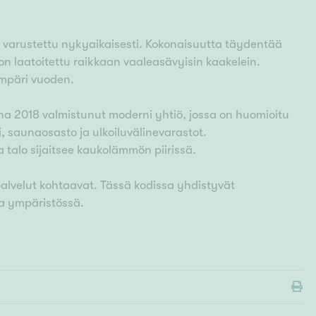
n varustettu nykyaikaisesti. Kokonaisuutta täydentää
on laatoitettu raikkaan vaaleasävyisin kaakelein.
ympäri vuoden.
 2018 valmistunut moderni yhtiö, jossa on huomioitu
, saunaosasto ja ulkoiluvälinevarastot.
 talo sijaitsee kaukolämmön piirissä.
palvelut kohtaavat. Tässä kodissa yhdistyvät
a ympäristössä.