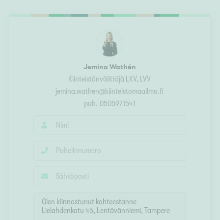
Ylivieska
Ylöjärvi
oki
rkulla
Jemina Wathén
Kiinteistönvälittäjä LKV, LVV
jemina.wathen@kiinteistomaailma.fi
puh.
0505971541