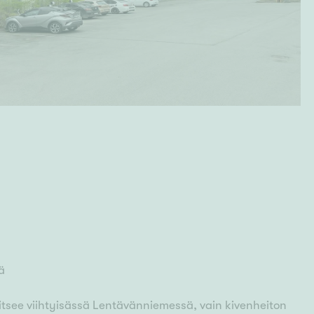
ä
itsee viihtyisässä Lentävänniemessä, vain kivenheiton