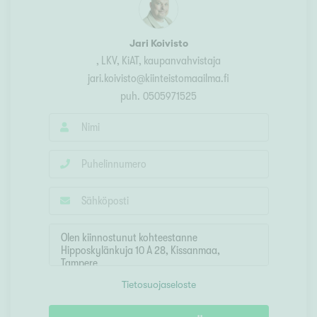
Jari Koivisto
, LKV, KiAT, kaupanvahvistaja
jari.koivisto@kiinteistomaailma.fi
puh.
0505971525
Tietosuojaseloste