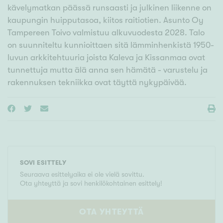
kävelymatkan päässä runsaasti ja julkinen liikenne on
kaupungin huipputasoa, kiitos raitiotien. Asunto Oy
Tampereen Toivo valmistuu alkuvuodesta 2028. Talo
on suunniteltu kunnioittaen sitä lämminhenkistä 1950-
luvun arkkitehtuuria joista Kaleva ja Kissanmaa ovat
tunnettuja mutta älä anna sen hämätä - varustelu ja
rakennuksen tekniikka ovat täyttä nykypäivää.
SOVI ESITTELY
Seuraava esittelyaika ei ole vielä sovittu.
Ota yhteyttä ja sovi henkilökohtainen esittely!
OTA YHTEYTTÄ