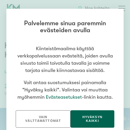
OTA YHTEYTTÄ
ESITTELY
KOHTEEN TIEDOT
Hae kohteita
Palvelemme sinua paremmin
evästeiden avulla
Hipposkylänkuja 10 A 28
,
Kiinteistömaailma käyttää
Kissanmaa
,
Tampere
verkkopalvelussaan evästeitä, joiden avulla
sivusto toimii toivotulla tavalla ja voimme
tarjota sinulle kiinnostavaa sisältöä.
46
m²
2h+kt+s+4,1m2 varasto
Voit antaa suostumuksesi painamalla
210 900,00 €
84 360,00 €
"Hyväksy kaikki". Valintaa voi muuttaa
Velaton hinta
Myyntihinta
myöhemmin
Evästeasetukset
-linkin kautta.
VAIN
HYVÄKSYN
VÄLTTÄMÄTTÖMÄT
KAIKKI