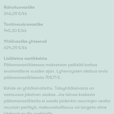
Rahoitusvastike
346,09 €/kk
Tontinvuokravastike
140,30 €/kk
Yhtiövastike yhteensä
624,39 €/kk
Lisätietoa vastikkeista
Pääomavastikkeessa maksetaan pelkkää korkoa
ensimmäisne vuoden ajan. Lyhennysten alettua arvio
pääomavastikkeesta 709,71 €.
Kohde on yhtiölainoitettu. Taloyhtiölainasta on
vastuussa jokainen osakas. Jos lainaa koskevia
pääomavastikkeita ei saada joidenkin asuntojen osalta
muutoin perittyä, maksuvelvollisuus voi langeta viime
kädessä muille osakkaille.