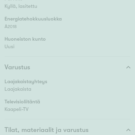
Kyllä, lasitettu
Energiatehokkuusluokka
A
2018
Huoneiston kunto
Uusi
Varustus
Laajakaistayhteys
Laajakaista
Televisioliitäntä
Kaapeli-TV
Tilat, materiaalit ja varustus