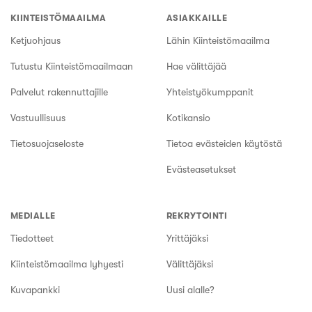
KIINTEISTÖMAAILMA
ASIAKKAILLE
Ketjuohjaus
Lähin Kiinteistömaailma
Tutustu Kiinteistömaailmaan
Hae välittäjää
Palvelut rakennuttajille
Yhteistyökumppanit
Vastuullisuus
Kotikansio
Tietosuojaseloste
Tietoa evästeiden käytöstä
Evästeasetukset
MEDIALLE
REKRYTOINTI
Tiedotteet
Yrittäjäksi
Kiinteistömaailma lyhyesti
Välittäjäksi
Kuvapankki
Uusi alalle?