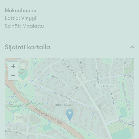
Makuuhuone
Lattia: Vinyyli
Seinät: Maalattu
Sijainti kartalla
+
−