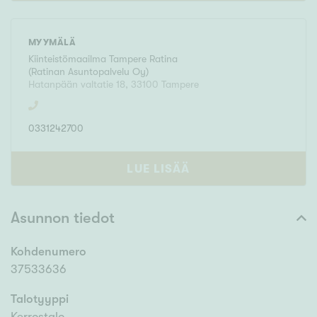
MYYMÄLÄ
Kiinteistömaailma
Tampere Ratina
(
Ratinan Asuntopalvelu Oy
)
Hatanpään valtatie 18
,
33100
Tampere
0331242700
LUE LISÄÄ
Asunnon tiedot
Kohdenumero
37533636
Talotyyppi
Kerrostalo