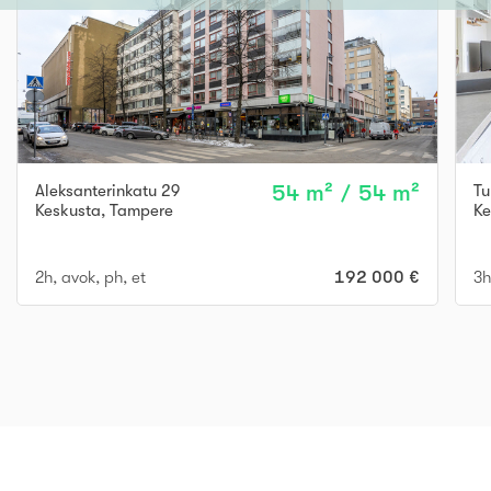
Aleksanterinkatu 29
54 m² / 54 m²
Tu
Keskusta
,
Tampere
Ke
2h, avok, ph, et
192 000 €
3h