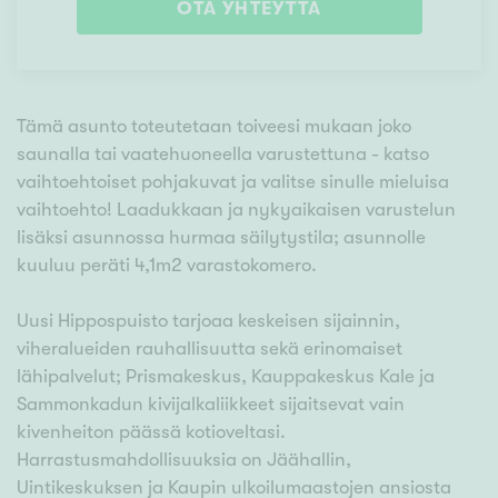
OTA YHTEYTTÄ
Tämä asunto toteutetaan toiveesi mukaan joko
saunalla tai vaatehuoneella varustettuna - katso
vaihtoehtoiset pohjakuvat ja valitse sinulle mieluisa
vaihtoehto! Laadukkaan ja nykyaikaisen varustelun
lisäksi asunnossa hurmaa säilytystila; asunnolle
kuuluu peräti 4,1m2 varastokomero.
Uusi Hippospuisto tarjoaa keskeisen sijainnin,
viheralueiden rauhallisuutta sekä erinomaiset
lähipalvelut; Prismakeskus, Kauppakeskus Kale ja
Sammonkadun kivijalkaliikkeet sijaitsevat vain
kivenheiton päässä kotioveltasi.
Harrastusmahdollisuuksia on Jäähallin,
Uintikeskuksen ja Kaupin ulkoilumaastojen ansiosta