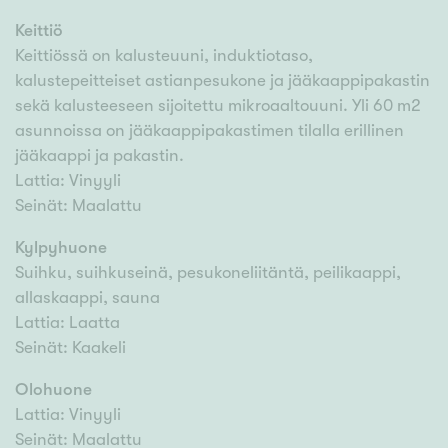
Keittiö
Keittiössä on kalusteuuni, induktiotaso,
kalustepeitteiset astianpesukone ja jääkaappipakastin
sekä kalusteeseen sijoitettu mikroaaltouuni. Yli 60 m2
asunnoissa on jääkaappipakastimen tilalla erillinen
jääkaappi ja pakastin.
Lattia: Vinyyli
Seinät: Maalattu
Kylpyhuone
Suihku, suihkuseinä, pesukoneliitäntä, peilikaappi,
allaskaappi, sauna
Lattia: Laatta
Seinät: Kaakeli
Olohuone
Lattia: Vinyyli
Seinät: Maalattu