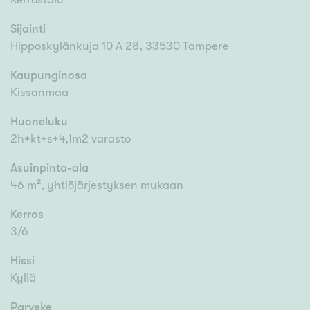
Sijainti
Hipposkylänkuja 10 A 28, 33530 Tampere
Kaupunginosa
Kissanmaa
Huoneluku
2h+kt+s+4,1m2 varasto
Asuinpinta-ala
46 m², yhtiöjärjestyksen mukaan
Kerros
3/6
Hissi
Kyllä
Parveke