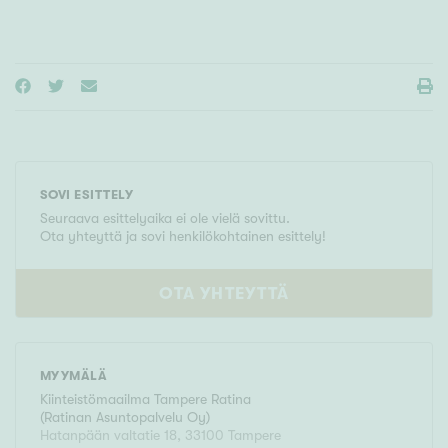
SOVI ESITTELY
Seuraava esittelyaika ei ole vielä sovittu.
Ota yhteyttä ja sovi henkilökohtainen esittely!
OTA YHTEYTTÄ
MYYMÄLÄ
Kiinteistömaailma
Tampere Ratina
(
Ratinan Asuntopalvelu Oy
)
Hatanpään valtatie 18
,
33100
Tampere