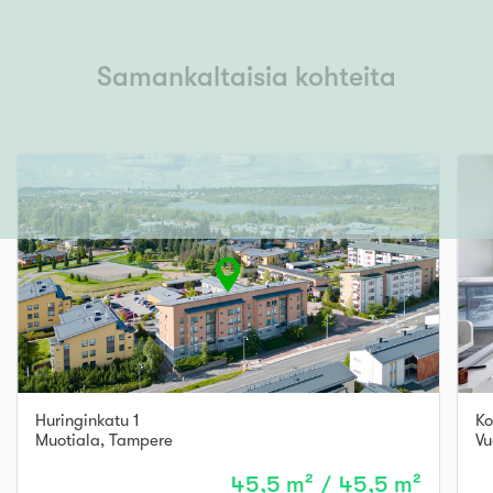
Samankaltaisia kohteita
Huringinkatu 1
Ko
Muotiala
,
Tampere
Vu
45,5 m² / 45,5 m²