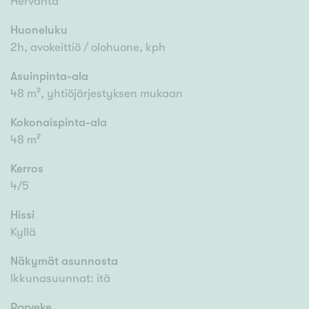
Hervanta
Huoneluku
2h, avokeittiö / olohuone, kph
Asuinpinta-ala
48 m², yhtiöjärjestyksen mukaan
Kokonaispinta-ala
48 m²
Kerros
4/5
Hissi
Kyllä
Näkymät asunnosta
Ikkunasuunnat: itä
Parveke