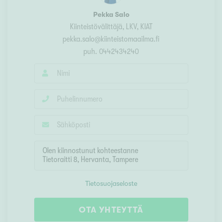
Pekka Salo
Kiinteistövälittäjä
, LKV, KIAT
pekka.salo@kiinteistomaailma.fi
puh.
0442434240
Tietosuojaseloste
OTA YHTEYTTÄ