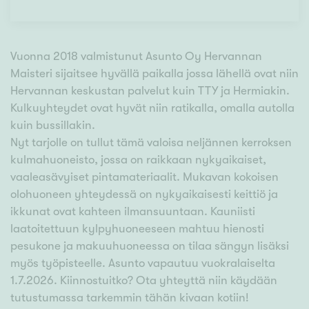
Vuonna 2018 valmistunut Asunto Oy Hervannan
Maisteri sijaitsee hyvällä paikalla jossa lähellä ovat niin
Hervannan keskustan palvelut kuin TTY ja Hermiakin.
Kulkuyhteydet ovat hyvät niin ratikalla, omalla autolla
kuin bussillakin.
Nyt tarjolle on tullut tämä valoisa neljännen kerroksen
kulmahuoneisto, jossa on raikkaan nykyaikaiset,
vaaleasävyiset pintamateriaalit. Mukavan kokoisen
olohuoneen yhteydessä on nykyaikaisesti keittiö ja
ikkunat ovat kahteen ilmansuuntaan. Kauniisti
laatoitettuun kylpyhuoneeseen mahtuu hienosti
pesukone ja makuuhuoneessa on tilaa sängyn lisäksi
myös työpisteelle. Asunto vapautuu vuokralaiselta
1.7.2026. Kiinnostuitko? Ota yhteyttä niin käydään
tutustumassa tarkemmin tähän kivaan kotiin!