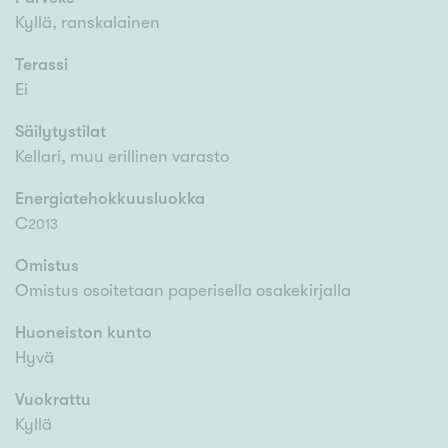
Kyllä, ranskalainen
Terassi
Ei
Säilytystilat
Kellari, muu erillinen varasto
Energiatehokkuusluokka
C
2013
Omistus
Omistus osoitetaan paperisella osakekirjalla
Huoneiston kunto
Hyvä
Vuokrattu
Kyllä