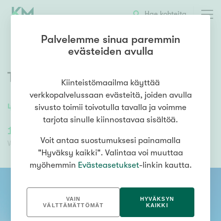
OTA YHTEYTTÄ
ESITTELY
KOHTEEN TIEDOT
Hae kohteita
Palvelemme sinua paremmin
evästeiden avulla
Tietoraitti 8
,
Hervanta
,
Tampere
Kiinteistömaailma käyttää
verkkopalvelussaan evästeitä, joiden avulla
48
m²
/
48
m²
2h, avokeittiö / olohuone, kph
sivusto toimii toivotulla tavalla ja voimme
tarjota sinulle kiinnostavaa sisältöä.
158 000,00 €
59 014,34 €
Voit antaa suostumuksesi painamalla
Velaton hinta
Myyntihinta
"Hyväksy kaikki". Valintaa voi muuttaa
myöhemmin
Evästeasetukset
-linkin kautta.
VAIN
HYVÄKSYN
VÄLTTÄMÄTTÖMÄT
KAIKKI