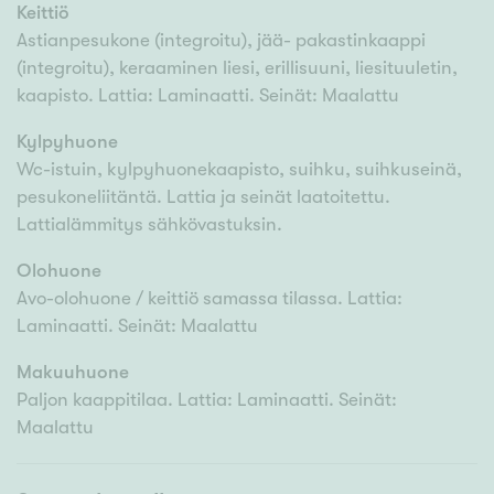
Keittiö
Astianpesukone (integroitu), jää- pakastinkaappi
(integroitu), keraaminen liesi, erillisuuni, liesituuletin,
kaapisto. Lattia: Laminaatti. Seinät: Maalattu
Kylpyhuone
Wc-istuin, kylpyhuonekaapisto, suihku, suihkuseinä,
pesukoneliitäntä. Lattia ja seinät laatoitettu.
Lattialämmitys sähkövastuksin.
Olohuone
Avo-olohuone / keittiö samassa tilassa. Lattia:
Laminaatti. Seinät: Maalattu
Makuuhuone
Paljon kaappitilaa. Lattia: Laminaatti. Seinät:
Maalattu