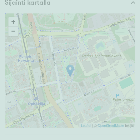
Sijainti kartalla
+
−
Leaflet
| ©
OpenStreetMapin
tekijät