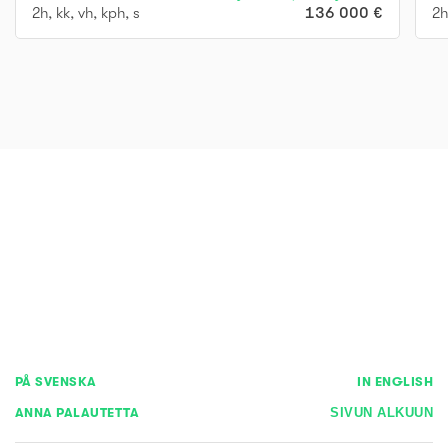
2h, kk, vh, kph, s
136 000 €
2h
PÅ SVENSKA
IN ENGLISH
ANNA PALAUTETTA
SIVUN ALKUUN