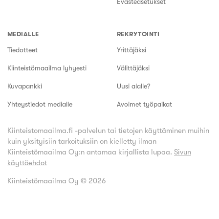
Evästeasetukset
MEDIALLE
REKRYTOINTI
Tiedotteet
Yrittäjäksi
Kiinteistömaailma lyhyesti
Välittäjäksi
Kuvapankki
Uusi alalle?
Yhteystiedot medialle
Avoimet työpaikat
Kiinteistomaailma.fi -palvelun tai tietojen käyttäminen muihin
kuin yksityisiin tarkoituksiin on kielletty ilman
Kiinteistömaailma Oy:n antamaa kirjallista lupaa.
Sivun
käyttöehdot
Kiinteistömaailma Oy ©
2026