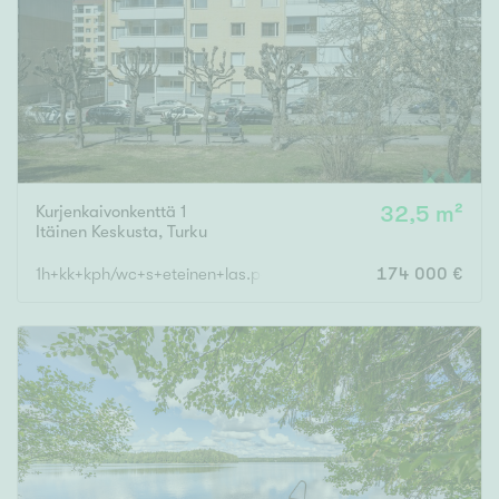
Kurjenkaivonkenttä 1
32,5 m²
Itäinen Keskusta
,
Turku
1h+kk+kph/wc+s+eteinen+las.parveke
174 000 €