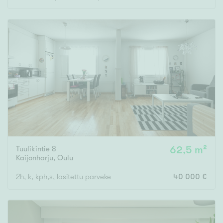
Tuulikintie 8
62,5 m²
Kaijonharju
,
Oulu
2h, k, kph,s, lasitettu parveke
40 000 €