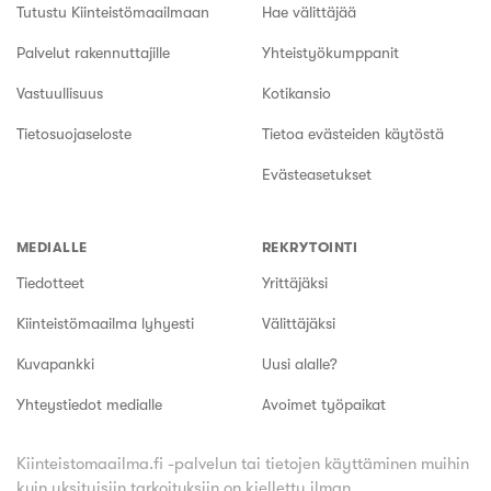
Tutustu Kiinteistömaailmaan
Hae välittäjää
Palvelut rakennuttajille
Yhteistyökumppanit
Vastuullisuus
Kotikansio
Tietosuojaseloste
Tietoa evästeiden käytöstä
Evästeasetukset
MEDIALLE
REKRYTOINTI
Tiedotteet
Yrittäjäksi
Kiinteistömaailma lyhyesti
Välittäjäksi
Kuvapankki
Uusi alalle?
Yhteystiedot medialle
Avoimet työpaikat
Kiinteistomaailma.fi -palvelun tai tietojen käyttäminen muihin
kuin yksityisiin tarkoituksiin on kielletty ilman