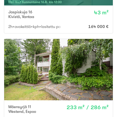
ESITTELY
Sunnuntaina
16
.
8
. klo
12
:
00
Jaspiskuja 16
43 m²
Kivistö
,
Vantaa
2h+avokeittiö+kph+lasitettu parv., OMA TONTTI
164 000 €
Mäensyrjä 11
233 m² / 286 m²
Westend
,
Espoo