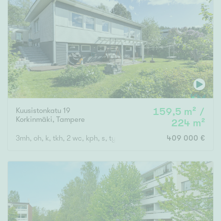
Kuusistonkatu 19
159,5 m² /
Korkinmäki
,
Tampere
224 m²
3mh, oh, k, tkh, 2 wc, kph, s, työtilaa, ak
409 000 €