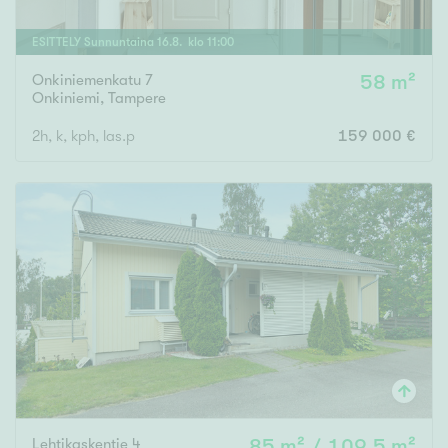
ESITTELY
Sunnuntaina
16
.
8
. klo
11
:
00
Onkiniemenkatu 7
58 m²
Onkiniemi
,
Tampere
2h, k, kph, las.p
159 000 €
Lehtikaskentie 4
85 m² / 109,5 m²