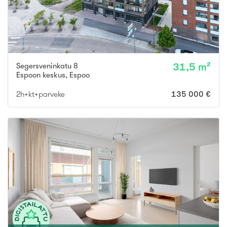
Segersveninkatu 8
31,5 m²
Espoon keskus
,
Espoo
2h+kt+parveke
135 000 €