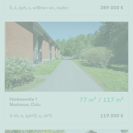
5, k, kph, s, erillinen wc, lasitettu parveke, piha, autotalli
389 000 €
Hankasentie 1
77 m² / 117 m²
Mustasuo
,
Oulu
3-4h, k, kph*2, s, vh*3
119 000 €