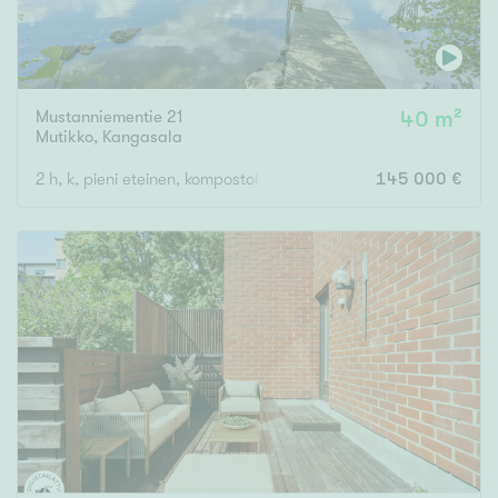
Mustanniementie 21
40 m²
Mutikko
,
Kangasala
2 h, k, pieni eteinen, kompostoiva sisä-wc
145 000 €