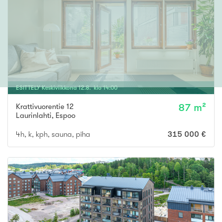
ESITTELY
Keskiviikkona
12
.
8
. klo
14
:
00
Krattivuorentie 12
87 m²
Laurinlahti
,
Espoo
4h, k, kph, sauna, piha
315 000 €