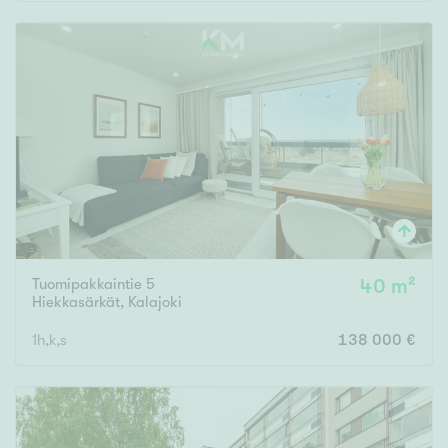
Rakennusvuosi
Uudiskohteet
Vain uudiskohteet
Ei uudiskohteita
Tuomipakkaintie 5
40 m²
Arvokohteet
Hiekkasärkät
,
Kalajoki
Vain arvokohteet
Ei arvokohteita
1h,k,s
138 000 €
Kunto
Hyvä