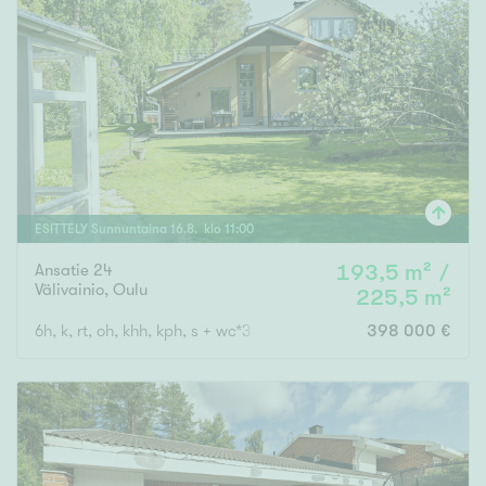
ESITTELY
Sunnuntaina
16
.
8
. klo
11
:
00
Ansatie 24
193,5 m² /
Välivainio
,
Oulu
225,5 m²
6h, k, rt, oh, khh, kph, s + wc*3 + pihasauna tuvalla + at
398 000 €