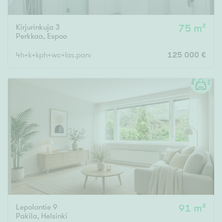
Kirjurinkuja 3
75 m²
Perkkaa
,
Espoo
4h+k+kph+wc+las.parv
125 000 €
Lepolantie 9
91 m²
Pakila
,
Helsinki