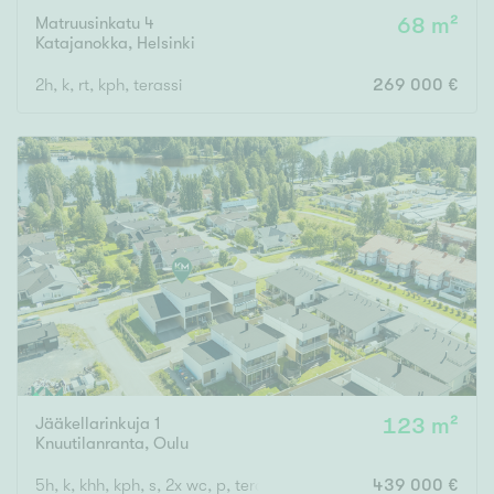
Matruusinkatu 4
68 m²
Katajanokka
,
Helsinki
2h, k, rt, kph, terassi
269 000 €
Jääkellarinkuja 1
123 m²
Knuutilanranta
,
Oulu
5h, k, khh, kph, s, 2x wc, p, terassi
439 000 €