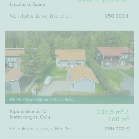
Latokaski
,
Espoo
4k, k, kph/s, 2x wc, khh, var., parveke, terassi- ja piha-alue
350 000 €
ESITTELY
Keskiviikkona
12
.
8
. klo
14
:
45
Kipinämikontie 10
137,5 m² /
Metsokangas
,
Oulu
160 m²
5h, aula/oh, k, kph, s, khh, 2x wc, ter., parv., vh, var, ak
295 000 €