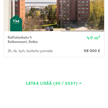
Kalliolankatu 4
49 m²
Kotkansaari
,
Kotka
2h, kk, kph, lasitettu parveke
58 000 €
LATAA LISÄÄ (30 / 6337)