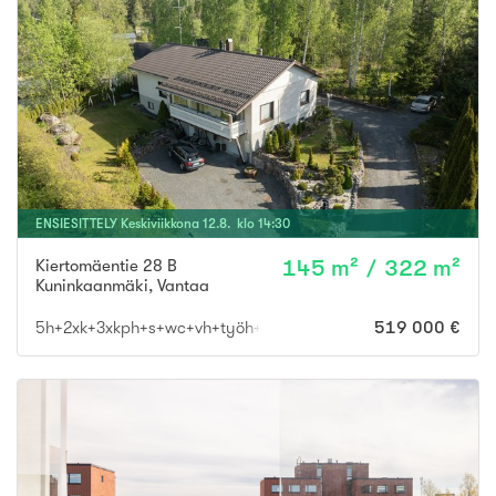
ENSIESITTELY
Keskiviikkona
12
.
8
. klo
14
:
30
Kiertomäentie 28 B
145 m² / 322 m²
Kuninkaanmäki
,
Vantaa
5h+2xk+3xkph+s+wc+vh+työh+khh+2xvarastoh.+autotalli
519 000 €