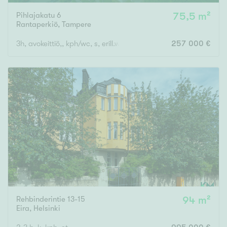
Pihlajakatu 6
75,5 m²
Rantaperkiö
,
Tampere
3h, avokeittiö,, kph/wc, s, erill.wc, vh, las.p
257 000 €
Rehbinderintie 13-15
94 m²
Eira
,
Helsinki