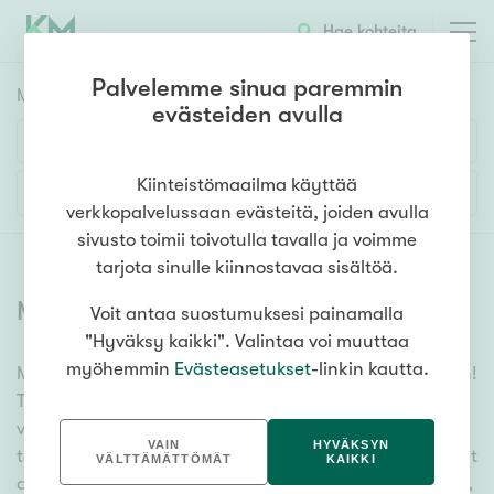
Hae kohteita
Palvelemme sinua paremmin
Myyntikohteet
HAE
evästeiden avulla
Huoneluku
Kiinteistömaailma käyttää
Lisää hakuehtoja
verkkopalvelussaan evästeitä, joiden avulla
1h
2h
3h
4h
5h+
sivusto toimii toivotulla tavalla ja voimme
tarjota sinulle kiinnostavaa sisältöä.
Myytävät asunnot
(
6337
)
Voit antaa suostumuksesi painamalla
Asuntotyyppi
"Hyväksy kaikki". Valintaa voi muuttaa
Kerros-/luhtitalo
myöhemmin
Evästeasetukset
-linkin kautta.
Meiltä löydät myytävät asunnot, oli tarpeesi mikä vain!
Rivitalo/paritalo
Tuhansien kohteiden ja satojen kiinteistönvälittäjien
Omakoti-/erillistalo
verkostomme auttaa sinua kenties elämäsi
VAIN
HYVÄKSYN
tärkeimmässä päätöksessä. Katso alta kaikki myytävät
Maa- tai metsätila
VÄLTTÄMÄTTÖMÄT
KAIKKI
asunnot. Hyödynnä myös kätevää hakutyökaluamme,