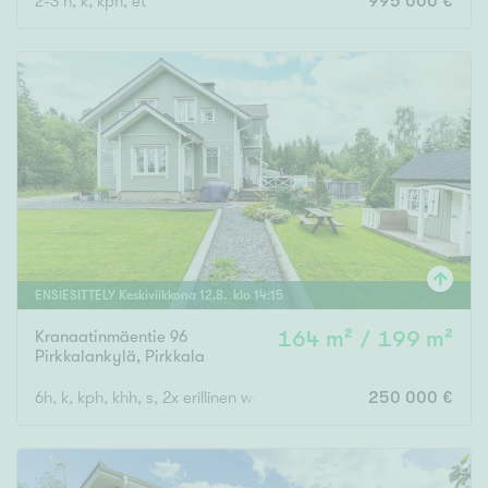
2-3 h, k, kph, et
995 000 €
ENSIESITTELY
Keskiviikkona
12
.
8
. klo
14
:
15
Kranaatinmäentie 96
164 m² / 199 m²
Pirkkalankylä
,
Pirkkala
6h, k, kph, khh, s, 2x erillinen wc, autokatos, varasto, autotalli
250 000 €