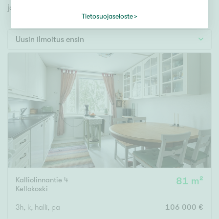
Tontti
jonka avulla löydät omien toiveidesi mukaisen kodin.
Vapaa-ajan asunto
Tietosuojaseloste
Toimitila
Uusin ilmoitus ensin
Autotalli
Muut
Hinta
000
000 €
Pinta-ala
Kalliolinnantie 4
81 m²
Asuinpinta-ala
Kokonaispinta-ala
Kellokoski
m²
3h, k, halli, pa
106 000 €