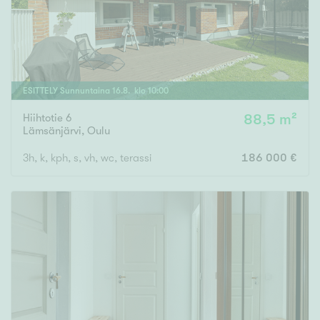
ESITTELY
Sunnuntaina
16
.
8
. klo
10
:
00
Hiihtotie 6
88,5 m²
Lämsänjärvi
,
Oulu
3h, k, kph, s, vh, wc, terassi
186 000 €