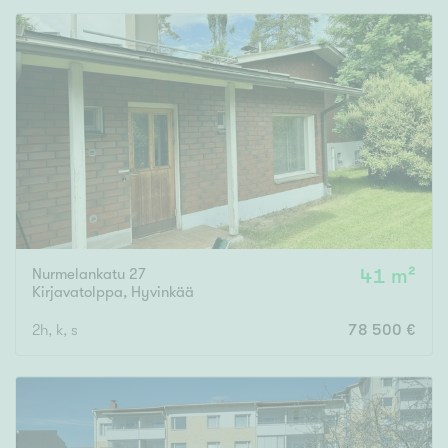
Nurmelankatu 27
41 m²
Kirjavatolppa
,
Hyvinkää
2h, k, s
78 500 €