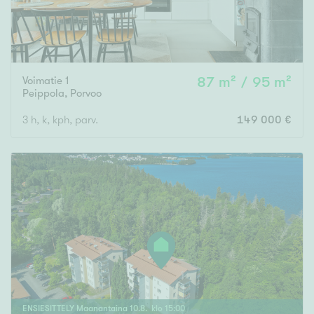
Voimatie 1
87 m² / 95 m²
Peippola
,
Porvoo
3 h, k, kph, parv.
149 000 €
ENSIESITTELY
Maanantaina
10
.
8
. klo
15
:
00