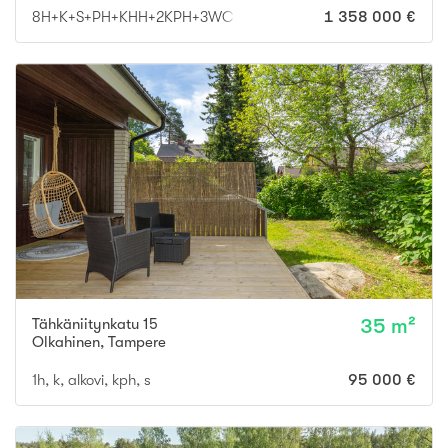
8H+K+S+PH+KHH+2KPH+3WC+AUTOTALLI+VAR
1 358 000 €
Tähkäniitynkatu 15
35 m²
Olkahinen
,
Tampere
1h, k, alkovi, kph, s
95 000 €