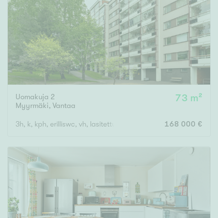
Tyydyttävä
Välttävä
Ominaisuudet
Hissi
Järvi- tai merinäköala
Maalämpö
Uomakuja 2
73 m²
Myyrmäki
,
Vantaa
Oma ranta
3h, k, kph, erilliswc, vh, lasitettu parveke
168 000 €
Oma sauna
Parveke
Senioriasunto