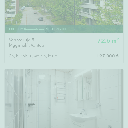
ESITTELY
Sunnuntaina
9
.
8
. klo
15
:
00
Vaahtokuja 5
72,5 m²
Myyrmäki
,
Vantaa
3h, k, kph, s, wc, vh, las.p
197 000 €