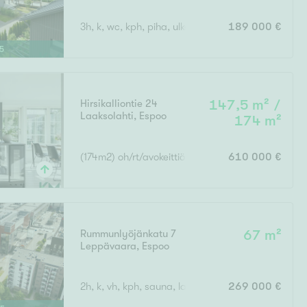
3h, k, wc, kph, piha, ulkovarasto,
189 000 €
5
Hirsikalliontie 24
147,5 m² /
Laaksolahti
,
Espoo
174 m²
(174m2) oh/rt/avokeittiö, 3mh, takkah, askartelutil
610 000 €
Rummunlyöjänkatu 7
67 m²
Leppävaara
,
Espoo
2h, k, vh, kph, sauna, lasitettu parveke
269 000 €