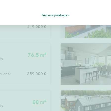
31 m²
o
Tietosuojaseloste
149 000 €
76,5 m²
lä
 ja lasitettu parveke
259 000 €
88 m²
lä