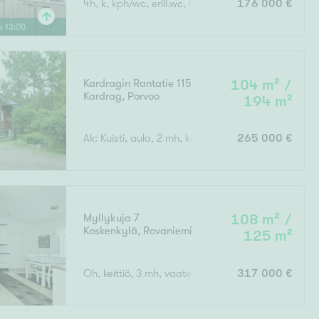
4h, k, kph/wc, erill.wc, lasit.parveke
176 000 €
Ylivieska
Ylöjärvi
lo
13
:
00
oki
rkulla
Kardragin Rantatie 115
104 m² /
Kardrag
,
Porvoo
194 m²
Ak: Kuisti, aula, 2 mh, k-oh, khh, wc, ph, s. Yk: Aula
265 000 €
Kokonaispinta-ala
Myllykuja 7
108 m² /
Koskenkylä
,
Rovaniemi
125 m²
Oh, keittiö, 3 mh, vaatehuone, kodinhoitohuone, wc
317 000 €