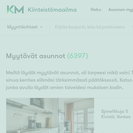
Haku
Asunnon myy
Myyntikohteet
Valitse lähin myymäläpaikkakunta
Asun
Huoneluku
Myytävät asunnot
(
6397
)
E
K
Kiint
Tarj
Espoo
Ka
Meiltä löydät myytävät asunnot, oli tarpeesi mikä vain! 
Ka
sinua kenties elämäsi tärkeimmässä päätöksessä. Kats
Asuntotyyppi
Ki
Kiint
Ko
jonka avulla löydät omien toiveidesi mukaisen kodin.
H
R
Digi
Hamina
Helsinki
Hyvinkää
Avoi
L
Hämeenlinna
Spinellikuja 5
Lah
Kivistö
,
Vantaa
T
Lev
I
Päätök