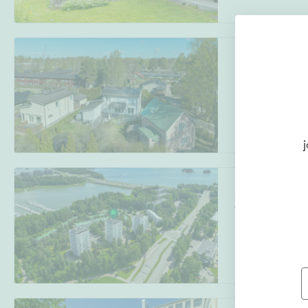
Maamiehentie 1
Puistola
,
Helsin
5h,avokeittiö, k
j
Sateentie 4
Tapiola
,
Espoo
1h, avok, kph