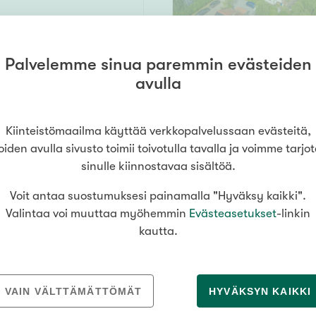
Palvelemme sinua paremmin evästeiden
3
132 m² /
avulla
ki
193 m²
h,s,khh, 2x wc,vh, terassi, ransk. parveke, lämmin varasto x 2
598 000 €
Kiinteistömaailma käyttää verkkopalvelussaan evästeitä,
oiden avulla sivusto toimii toivotulla tavalla ja voimme tarjo
sinulle kiinnostavaa sisältöä.
Voit antaa suostumuksesi painamalla "Hyväksy kaikki".
29 m²
Valintaa voi muuttaa myöhemmin
Evästeasetukset
-linkin
kautta.
178 000 €
VAIN VÄLTTÄMÄTTÖMÄT
HYVÄKSYN KAIKKI