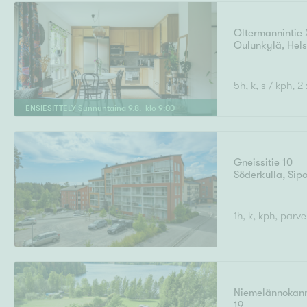
Oltermannintie 
Oulunkylä
,
Hels
Uudiskohteet
5h, k, s / kph, 2 
ENSIESITTELY
Sunnuntaina
9
.
8
. klo
9
:
00
Arvokohteet
Gneissitie 10
Söderkulla
,
Sip
Kunto
1h, k, kph, parv
Ominaisuudet
H
Niemelännokan
19