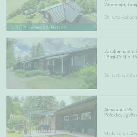
Viitapohja
,
Tam
3h, k, takkahuone
ESITTELY
Torstaina
6
.
8
. klo
14
:
30
Jakokunnantie 
Länsi-Pakila
,
He
3h, k, rt, s, kph, 
Aimolantie 25
Palokka
,
Jyväs
4h, k, kph, s, 2x