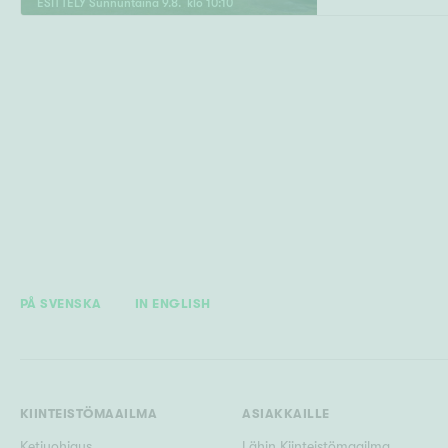
ESITTELY
Sunnuntaina
9
.
8
. klo
10
:
10
PÅ SVENSKA
IN ENGLISH
KIINTEISTÖMAAILMA
ASIAKKAILLE
Ketjuohjaus
Lähin Kiinteistömaailma