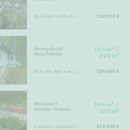
kellari
5h, k, kph, s, khh, oh, wc x 3
118 000 €
Hirvonpolku 60
163 m² /
Hirvo
,
Pälkäne
290 m²
6h, k, khh, kph, s, wc, wc+suihku, vh x 2, autotalli,
224 000 €
Mikonkatu 3
144 m² /
Härmälä
,
Tampere
260 m²
2 asuntoa: yhteensä 3mh, 2oh, 2k, 3wc, ph, s, varas
219 000 €