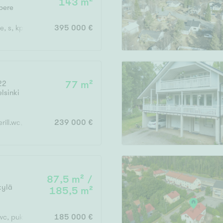
143 m²
Järvi- tai merinäköala
pere
Maalämpö
, s, kph, 2 erillis wc, khh, varastohuone, autotalli, varastotilat, kylmä
395 000 €
Oma ranta
Oma sauna
Parveke
22
77 m²
Senioriasunto
lsinki
erill.wc, vh
239 000 €
87,5 m² /
kylä
185,5 m²
wc, pukuh., at, var.
185 000 €