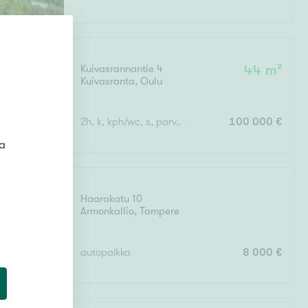
Kuivasrannantie 4
44 m²
Kuivasranta
,
Oulu
2h, k, kph/wc, s, parv., ap
100 000 €
ta
Haarakatu 10
Armonkallio
,
Tampere
autopaikka
8 000 €