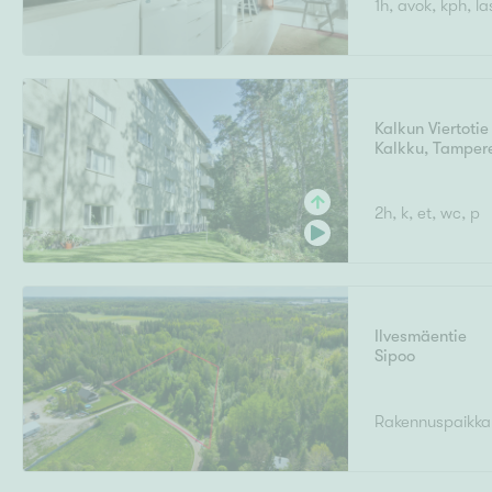
1h, avok, kph, la
Ilmajoki
Ivalo
Asunto
M
T
Kiintei
A
Mik
J
Joensuu
Jyväskylä
Järvenpää
Kalkun Viertotie
N
Kalkku
,
Tamper
No
Hinta
2h, k, et, wc, p
Pinta-ala
Ilvesmäentie
Sipoo
Rakennuspaikka
Rakennusvuosi