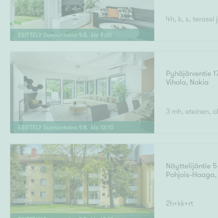
4h, k, s, terassi
ESITTELY
Sunnuntaina
9
.
8
. klo
9
:
00
Pyhäjärventie 1
Vihola
,
Nokia
3 mh, eteinen, olo
ESITTELY
Sunnuntaina
9
.
8
. klo
12
:
10
Näyttelijäntie 5
Pohjois-Haaga
2h+kk+rt