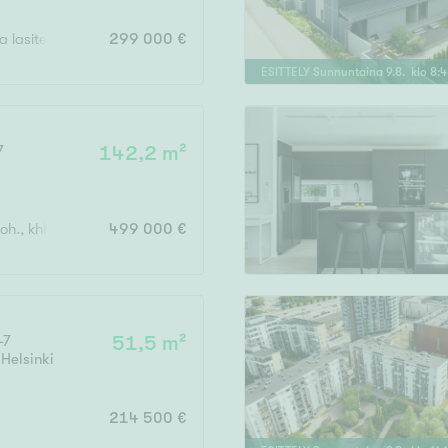
 ja lasitettu parveke
299 000 €
ESITTELY
Sunnuntaina
9
.
8
. klo
8
:
4
7
142,2 m²
h., khh, 2 x wc, kph, s, keittiö, vh, autotalli, terassi
499 000 €
-7
51,5 m²
,
Helsinki
214 500 €