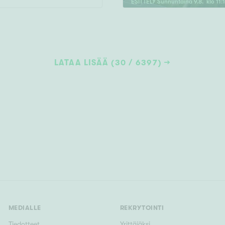
ESITTELY
Sunnuntaina
9
.
8
. klo
11
:
LATAA LISÄÄ (30 / 6397)
MEDIALLE
REKRYTOINTI
Tiedotteet
Yrittäjäksi