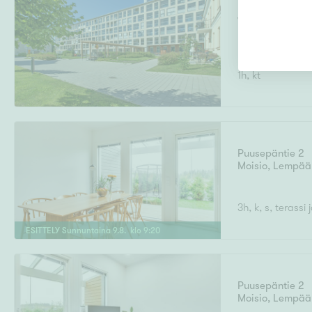
Valkeisenkatu 2
Keskusta
,
Kuopi
1h, kt
Puusepäntie 2
Moisio
,
Lempää
3h, k, s, terassi
ESITTELY
Sunnuntaina
9
.
8
. klo
9
:
20
Puusepäntie 2
Moisio
,
Lempää