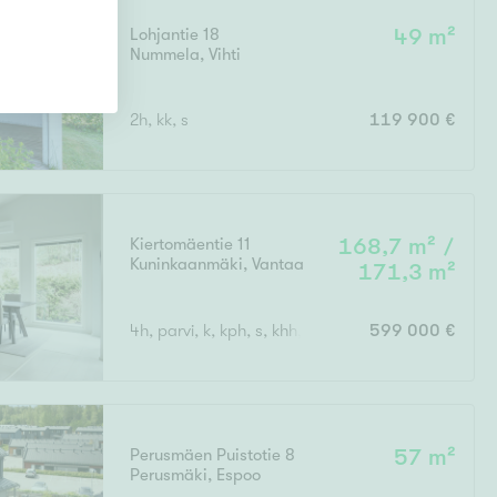
Lohjantie 18
49 m²
Nummela
,
Vihti
2h, kk, s
119 900 €
Kiertomäentie 11
168,7 m² /
Kuninkaanmäki
,
Vantaa
171,3 m²
4h, parvi, k, kph, s, khh, erillinen wc x 2
599 000 €
Perusmäen Puistotie 8
57 m²
Perusmäki
,
Espoo