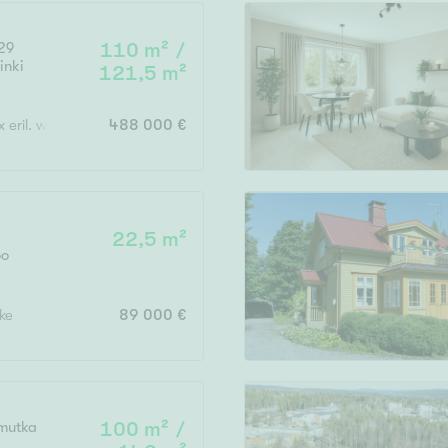
29
110 m² /
inki
121,5 m²
Vain uudiskohteet
x eril. wc, var, at
488 000 €
Vain arvokohteet
22,5 m²
oo
Hyvä
Tyydyttävä
eke
89 000 €
Välttävä
issi
mutka
100 m² /