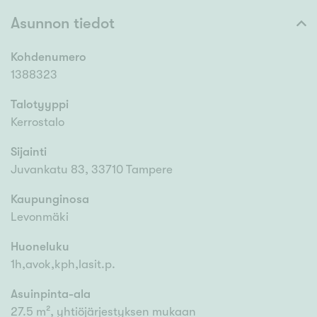
Asunnon tiedot
Kohdenumero
1388323
Talotyyppi
Kerrostalo
Sijainti
Juvankatu 83, 33710 Tampere
Kaupunginosa
Levonmäki
Huoneluku
1h,avok,kph,lasit.p.
Asuinpinta-ala
27.5 m², yhtiöjärjestyksen mukaan