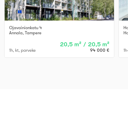
Ojavainionkatu 4
Ha
Annala
,
Tampere
Ha
20,5 m² / 20,5 m²
1h, kt, parveke
94 000 €
1h