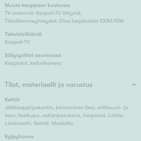
Muuta kauppaan kuuluvaa
TV-antennit: Kaapeli-TV liittymä.
Tietoliikenneyhteydet: Elisa laajakaista 100M/10M
Televisioliitäntä
Kaapeli-TV
Säilytystilat asunnossa
Kaapistot, kellarikomero
Tilat, materiaalit ja varustus
Keittiö
Jääkaappi/pakastin, keraaminen liesi, erillisuuni- ja
taso, liesikupu, astianpesukone, kaapistot. Lattia:
Laminaatti. Seinät: Maalattu
Kylpyhuone