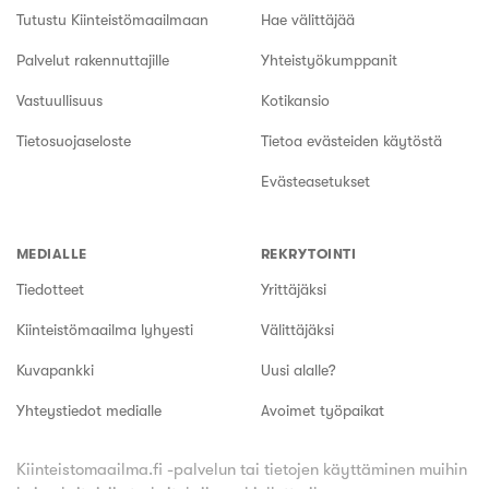
Tutustu Kiinteistömaailmaan
Hae välittäjää
Palvelut rakennuttajille
Yhteistyökumppanit
Vastuullisuus
Kotikansio
Tietosuojaseloste
Tietoa evästeiden käytöstä
Evästeasetukset
MEDIALLE
REKRYTOINTI
Tiedotteet
Yrittäjäksi
Kiinteistömaailma lyhyesti
Välittäjäksi
Kuvapankki
Uusi alalle?
Yhteystiedot medialle
Avoimet työpaikat
Kiinteistomaailma.fi -palvelun tai tietojen käyttäminen muihin