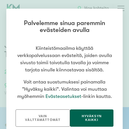
OTA YHTEYTTÄ
ESITTELY
KOHTEEN TIEDOT
Hae kohteita
Palvelemme sinua paremmin
evästeiden avulla
Juvankatu 83
,
Levonmäki
,
Kiinteistömaailma käyttää
Tampere
verkkopalvelussaan evästeitä, joiden avulla
sivusto toimii toivotulla tavalla ja voimme
tarjota sinulle kiinnostavaa sisältöä.
27,5
m²
/
27,5
m²
1h,avok,kph,lasit.p.
Voit antaa suostumuksesi painamalla
99 000,00 €
52 576,24 €
"Hyväksy kaikki". Valintaa voi muuttaa
Velaton hinta
Myyntihinta
myöhemmin
Evästeasetukset
-linkin kautta.
VAIN
HYVÄKSYN
VÄLTTÄMÄTTÖMÄT
KAIKKI