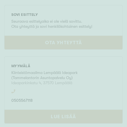
SOVI ESITTELY
Seuraava esittelyaika ei ole vielä sovittu.
Ota yhteyttä ja sovi henkilökohtainen esittely!
OTA YHTEYTTÄ
MYYMÄLÄ
Kiinteistömaailma
Lempäälä Ideapark
(
Tammelantorin Asuntopalvelu Oy
)
Ideaparkinkatu 4
,
37570
Lempäälä
0505567118
LUE LISÄÄ