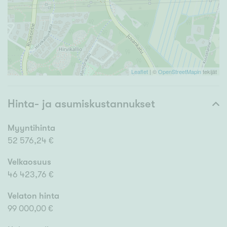
Leaflet
| ©
OpenStreetMapin
tekijät
Hinta- ja asumiskustannukset
Myyntihinta
52 576,24 €
Velkaosuus
46 423,76 €
Velaton hinta
99 000,00 €