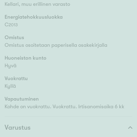
Kellari, muu erillinen varasto
Energiatehokkuusluokka
C
2013
Omistus
Omistus osoitetaan paperisella osakekirjalla
Huoneiston kunto
Hyvä
Vuokrattu
Kyllä
Vapautuminen
Kohde on vuokrattu. Vuokrattu. Irtisanomisaika 6 kk
Varustus