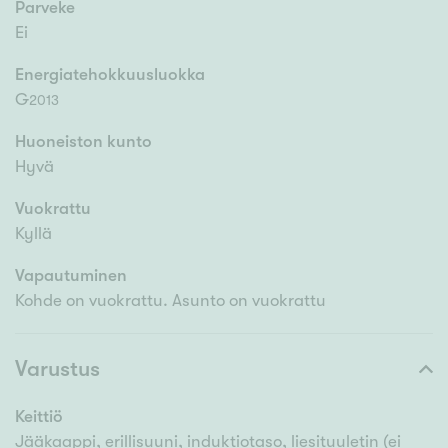
Parveke
Ei
Energiatehokkuusluokka
G
2013
Huoneiston kunto
Hyvä
Vuokrattu
Kyllä
Vapautuminen
Kohde on vuokrattu. Asunto on vuokrattu
Varustus
Keittiö
Jääkaappi, erillisuuni, induktiotaso, liesituuletin (ei