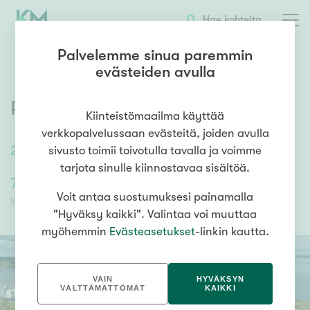
OTA YHTEYTTÄ
ESITTELY
KOHTEEN TIEDOT
Hae kohteita
Palvelemme sinua paremmin
evästeiden avulla
Ratakatu 11
,
Pispala
,
Tampere
Kiinteistömaailma käyttää
verkkopalvelussaan evästeitä, joiden avulla
26
m²
/
26
m²
1h, k, kph
sivusto toimii toivotulla tavalla ja voimme
tarjota sinulle kiinnostavaa sisältöä.
73 900,00 €
70 752,31 €
Voit antaa suostumuksesi painamalla
Velaton hinta
Myyntihinta
"Hyväksy kaikki". Valintaa voi muuttaa
myöhemmin
Evästeasetukset
-linkin kautta.
VAIN
HYVÄKSYN
VÄLTTÄMÄTTÖMÄT
KAIKKI