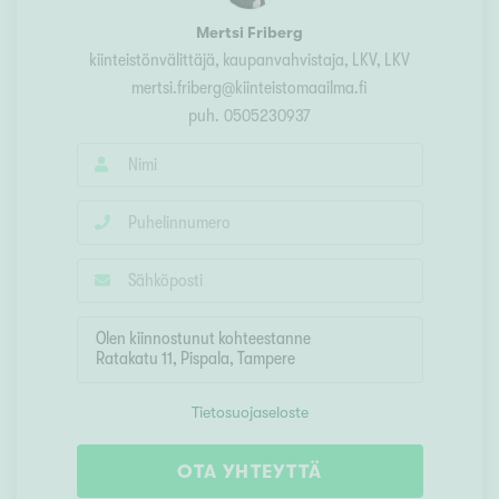
Mertsi Friberg
kiinteistönvälittäjä, kaupanvahvistaja, LKV
, LKV
mertsi.friberg@kiinteistomaailma.fi
puh.
0505230937
Tietosuojaseloste
OTA YHTEYTTÄ