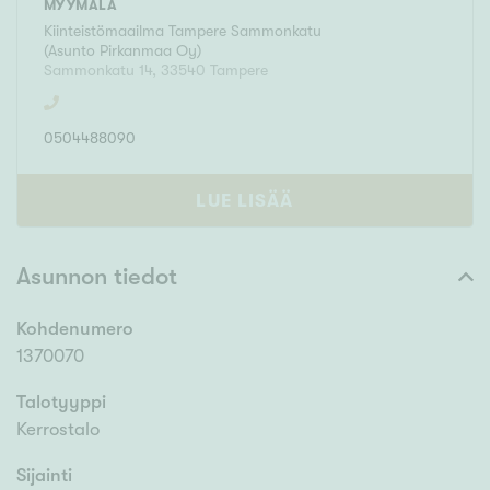
MYYMÄLÄ
Kiinteistömaailma
Tampere Sammonkatu
(
Asunto Pirkanmaa Oy
)
Sammonkatu 14
,
33540
Tampere
0504488090
LUE LISÄÄ
Asunnon tiedot
Kohdenumero
1370070
Talotyyppi
Kerrostalo
Sijainti