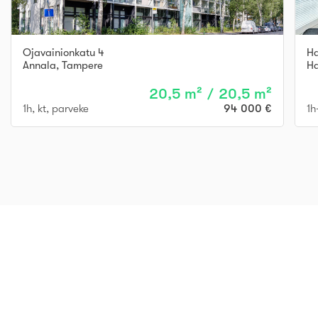
Ojavainionkatu 4
Ha
Annala
,
Tampere
Ha
20,5 m² / 20,5 m²
1h, kt, parveke
94 000 €
1h