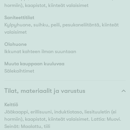
hormiin), kaapistot, kiinteät valaisimet
Saniteettitilat
Kylpyhuone, suihku, peili, pesukoneliitäntä, kiinteät
valaisimet
Olohuone
Ikkunat kahteen ilman suuntaan
Muuta kauppaan kuuluvaa
Sälekaihtimet
Tilat, materiaalit ja varustus
Keittiö
Jääkaappi, erillisuuni, induktiotaso, liesituuletin (ei
hormiin), kaapistot, kiinteät valaisimet. Lattia: Muovi.
Seinät: Maalattu, tiili