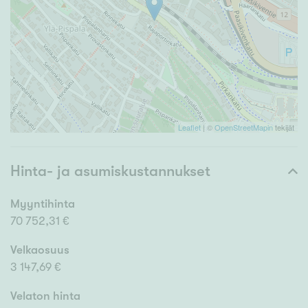
Leaflet
| ©
OpenStreetMapin
tekijät
Hinta- ja asumiskustannukset
Myyntihinta
70 752,31 €
Velkaosuus
3 147,69 €
Velaton hinta