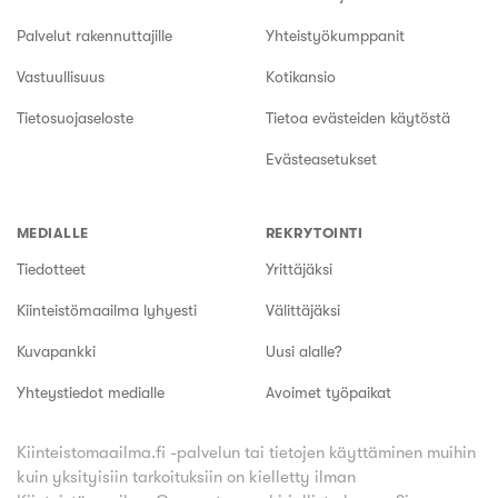
Palvelut rakennuttajille
Yhteistyökumppanit
Vastuullisuus
Kotikansio
Tietosuojaseloste
Tietoa evästeiden käytöstä
Evästeasetukset
MEDIALLE
REKRYTOINTI
Tiedotteet
Yrittäjäksi
Kiinteistömaailma lyhyesti
Välittäjäksi
Kuvapankki
Uusi alalle?
Yhteystiedot medialle
Avoimet työpaikat
Kiinteistomaailma.fi -palvelun tai tietojen käyttäminen muihin
kuin yksityisiin tarkoituksiin on kielletty ilman