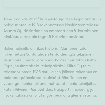
Tämä kodikas 26 m² huoneisto sijaitsee Pispalanharjun
pohjoisrinteellä 1918 rakennetussa Näsirinteen talossa.
Asunto Oy Näsinrinne on omatonttinen 4-kerroksinen
hirsi/puukerrostalo täynnä historian havinaa.
Rakennuksella on rikas historia. Alun perin talo
rakennettiin Santalahden tehtaiden työntekijöiden
asunnoiksi, mutta jo vuonna 1919 se muutettiin Kiilto
Oy:n, ensimmäiseksi toimipaikaksi. Kiilto Oy toimi
talossa vuoteen 1925 asti, ja sen jälkeen rakennus on
palannut pääasiassa asuinkäyttöön. Taloon on
vuosikymmenien aikana mahtunut monia toimijoita,
kuten Pilvinen Pianotehdas, Rajaportin naiset ry ja
lisäksi talossa on ollut myös pesula ja yleinen sauna.