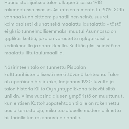
Huoneisto sijaitsee talon alkuperäisessä 1918
rakennetussa osassa. Asunto on remontoitu 2014-2015
vanhaa kunnioittaen; punatiilinen seinä, suuret
kolmiosaiset ikkunat sekä maalattu lautalattia - tästä
ei yksiö tunnelmallisemmaksi muutu! Asunnossa on
tyylikäs keittiö, joka on varustettu nykyaikaisilla
kodinkoneilla ja saarekkeella. Keittiön yksi seinistä on
maalattu liitutaulumaalilla.
Näsirinteen talo on tunnettu Pispalan
kulttuurihistoriallisesti merkittävänä kohteena. Talon
alkuperäinen hirsirunko, laajennus 1930-luvulta ja
talon historia Kiilto Oy syntypaikkana tekevät siitä
uniikin. Viime vuosina alueen ympäristö on muuttunut,
kun entisen Kattohuopatehtaan tilalle on rakennettu
uusia kerrostaloja, mikä tuo alueelle modernia ilmettä
historiallisten rakennusten rinnalle.