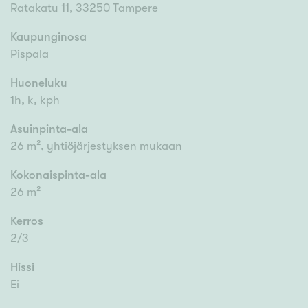
Ratakatu 11, 33250 Tampere
Kaupunginosa
Pispala
Huoneluku
1h, k, kph
Asuinpinta-ala
26 m², yhtiöjärjestyksen mukaan
Kokonaispinta-ala
26 m²
Kerros
2/3
Hissi
Ei