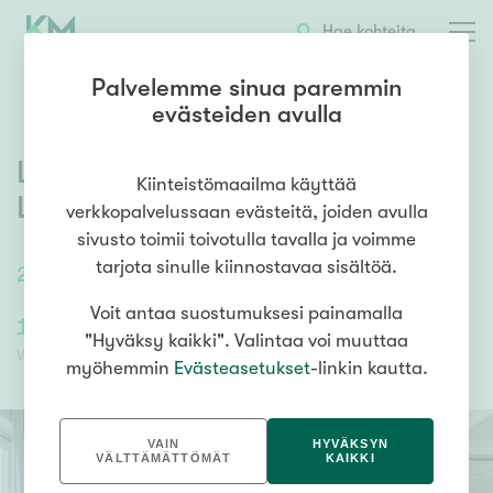
OTA YHTEYTTÄ
ESITTELY
KOHTEEN TIEDOT
Hae kohteita
Palvelemme sinua paremmin
evästeiden avulla
Lielahdenkatu 45
,
Kiinteistömaailma käyttää
Lentävänniemi
,
Tampere
verkkopalvelussaan evästeitä, joiden avulla
sivusto toimii toivotulla tavalla ja voimme
tarjota sinulle kiinnostavaa sisältöä.
25
m²
/
25
m²
1h, kt, kph, ransk.p
Voit antaa suostumuksesi painamalla
127 000,00 €
54 826,84 €
"Hyväksy kaikki". Valintaa voi muuttaa
Velaton hinta
Myyntihinta
myöhemmin
Evästeasetukset
-linkin kautta.
VAIN
HYVÄKSYN
VÄLTTÄMÄTTÖMÄT
KAIKKI