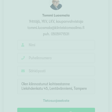
Tommi Luosmala
Yrittäjä, YKV, LKV, kaupanvahvistaja
tommi.luosmala@kiinteistomaailma.fi
puh.
0505971531
Tietosuojaseloste