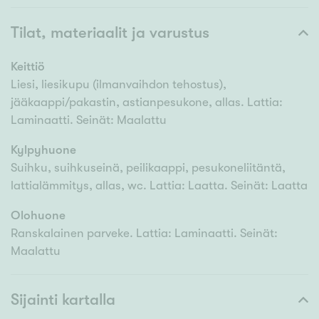
Tilat, materiaalit ja varustus
Keittiö
Liesi, liesikupu (ilmanvaihdon tehostus),
jääkaappi/pakastin, astianpesukone, allas. Lattia:
Laminaatti. Seinät: Maalattu
Kylpyhuone
Suihku, suihkuseinä, peilikaappi, pesukoneliitäntä,
lattialämmitys, allas, wc. Lattia: Laatta. Seinät: Laatta
Olohuone
Ranskalainen parveke. Lattia: Laminaatti. Seinät:
Maalattu
Sijainti kartalla