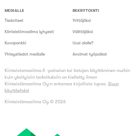
MEDIALLE
REKRYTOINTI
Tiedotteet
Yrittäjäksi
Kiinteistömaailma lyhyesti
Välittäjäksi
Kuvapankki
Uusi alalle?
Yhteystiedot medialle
Avoimet työpaikat
Kiinteistomaailma.fi -palvelun tai tietojen käyttäminen muihin
kuin yksityisiin tarkoituksiin on kielletty ilman
Kiinteistömaailma Oy:n antamaa kirjallista lupaa.
Sivun
käyttöehdot
Kiinteistömaailma Oy ©
2026