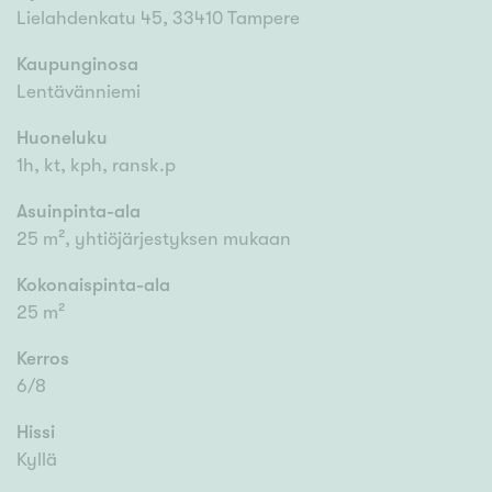
Lielahdenkatu 45, 33410 Tampere
Kaupunginosa
Lentävänniemi
Huoneluku
1h, kt, kph, ransk.p
Asuinpinta-ala
25 m², yhtiöjärjestyksen mukaan
Kokonaispinta-ala
25 m²
Kerros
6/8
Hissi
Kyllä