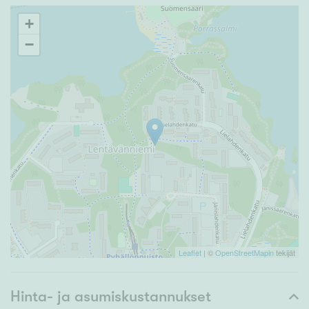
+
−
Leaflet
| ©
OpenStreetMapin
tekijät
Hinta- ja asumiskustannukset