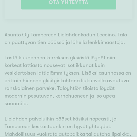
OTA YHTEYTTÄ
Asunto Oy Tampereen Lielahdenkadun Leccino. Talo
on päättyvän tien päässä ja lähellä lenkkimaastoja.
Tästä kuudennen kerroksen yksiöstä löydät niin
korkeat lattiasta nousevat isot ikkunat kuin
vesikiertoisen lattialämmityksen. Lisäksi asunnossa on
erittäin hienona yksityiskohtana liukuovella avautuva
ranskalainen parveke. Taloyhtiön tiloista löydät
modernin pesutuvan, kerhohuoneen ja iso upea
saunatila.
Lielahden palveluihin pääset käsiksi nopeasti, ja
Tampereen keskustaankin on hyvät yhteydet.
Mahdollisuus vuokrata autopaikka tai autohallipaikka,