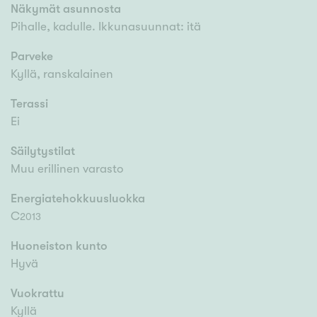
Näkymät asunnosta
Pihalle, kadulle. Ikkunasuunnat: itä
Parveke
Kyllä, ranskalainen
Terassi
Ei
Säilytystilat
Muu erillinen varasto
Energiatehokkuusluokka
C
2013
Huoneiston kunto
Hyvä
Vuokrattu
Kyllä