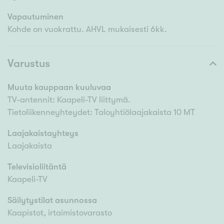
Vapautuminen
Kohde on vuokrattu. AHVL mukaisesti 6kk.
Varustus
Muuta kauppaan kuuluvaa
TV-antennit: Kaapeli-TV liittymä.
Tietoliikenneyhteydet: Taloyhtiölaajakaista 10 MT
Laajakaistayhteys
Laajakaista
Televisioliitäntä
Kaapeli-TV
Säilytystilat asunnossa
Kaapistot, irtaimistovarasto