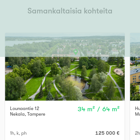
Samankaltaisia kohteita
Lounaantie 12
34 m² / 64 m²
Hu
Nekala
,
Tampere
Mu
1h, k, ph
125 000 €
2h