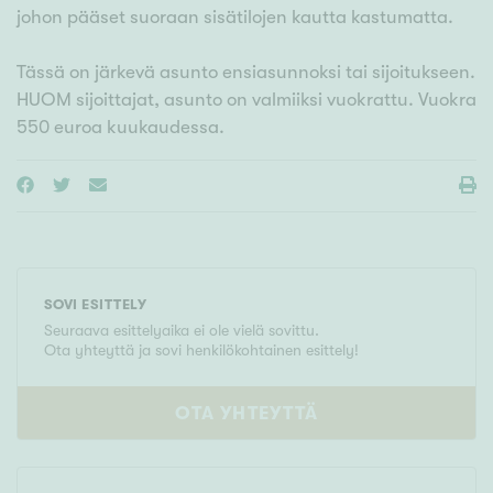
johon pääset suoraan sisätilojen kautta kastumatta.
Tässä on järkevä asunto ensiasunnoksi tai sijoitukseen.
HUOM sijoittajat, asunto on valmiiksi vuokrattu. Vuokra
550 euroa kuukaudessa.
SOVI ESITTELY
Seuraava esittelyaika ei ole vielä sovittu.
Ota yhteyttä ja sovi henkilökohtainen esittely!
OTA YHTEYTTÄ