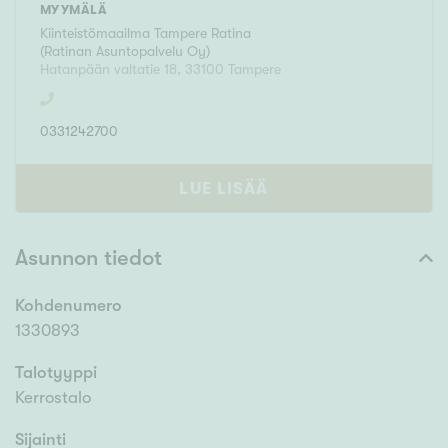
MYYMÄLÄ
Kiinteistömaailma
Tampere Ratina
(
Ratinan Asuntopalvelu Oy
)
Hatanpään valtatie 18
,
33100
Tampere
0331242700
LUE LISÄÄ
Asunnon tiedot
Kohdenumero
1330893
Talotyyppi
Kerrostalo
Sijainti