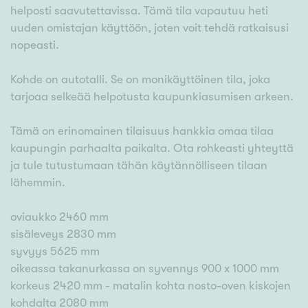
helposti saavutettavissa. Tämä tila vapautuu heti
uuden omistajan käyttöön, joten voit tehdä ratkaisusi
nopeasti.
Kohde on autotalli. Se on monikäyttöinen tila, joka
tarjoaa selkeää helpotusta kaupunkiasumisen arkeen.
Tämä on erinomainen tilaisuus hankkia omaa tilaa
kaupungin parhaalta paikalta. Ota rohkeasti yhteyttä
ja tule tutustumaan tähän käytännölliseen tilaan
lähemmin.
oviaukko 2460 mm
sisäleveys 2830 mm
syvyys 5625 mm
oikeassa takanurkassa on syvennys 900 x 1000 mm
korkeus 2420 mm - matalin kohta nosto-oven kiskojen
kohdalta 2080 mm