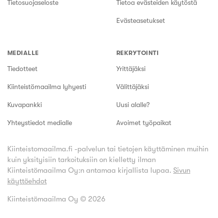
Tietosuojaseloste
Tietoa evästeiden käytöstä
Evästeasetukset
MEDIALLE
REKRYTOINTI
Tiedotteet
Yrittäjäksi
Kiinteistömaailma lyhyesti
Välittäjäksi
Kuvapankki
Uusi alalle?
Yhteystiedot medialle
Avoimet työpaikat
Kiinteistomaailma.fi -palvelun tai tietojen käyttäminen muihin
kuin yksityisiin tarkoituksiin on kielletty ilman
Kiinteistömaailma Oy:n antamaa kirjallista lupaa.
Sivun
käyttöehdot
Kiinteistömaailma Oy ©
2026