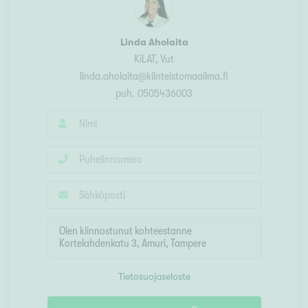
Linda Aholaita
KiLAT, Vut
linda.aholaita@kiinteistomaailma.fi
puh.
0505436003
Tietosuojaseloste