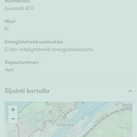
Huoneluku
Autotalli AT6
Hissi
Ei
Energiatehokkuusluokka
Ei lain edellyttämää energiatodistusta
Vapautuminen
Heti
Sijainti kartalla
+
−