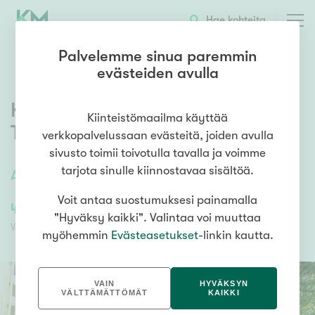
Hae kohteita
Palvelemme sinua paremmin
evästeiden avulla
Kortelahdenkatu 3
,
Amuri
,
Kiinteistömaailma käyttää
Tampere
verkkopalvelussaan evästeitä, joiden avulla
sivusto toimii toivotulla tavalla ja voimme
tarjota sinulle kiinnostavaa sisältöä.
Autotalli AT6
Voit antaa suostumuksesi painamalla
41 000,00 €
41 000,00 €
"Hyväksy kaikki". Valintaa voi muuttaa
Velaton hinta
Myyntihinta
myöhemmin
Evästeasetukset
-linkin kautta.
VAIN
HYVÄKSYN
VÄLTTÄMÄTTÖMÄT
KAIKKI