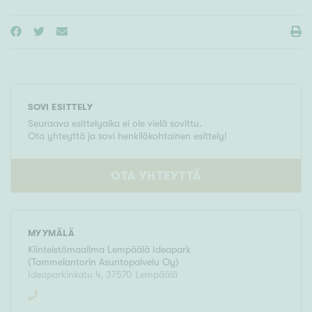
SOVI ESITTELY
Seuraava esittelyaika ei ole vielä sovittu.
Ota yhteyttä ja sovi henkilökohtainen esittely!
OTA YHTEYTTÄ
MYYMÄLÄ
Kiinteistömaailma
Lempäälä Ideapark
(
Tammelantorin Asuntopalvelu Oy
)
Ideaparkinkatu 4
,
37570
Lempäälä