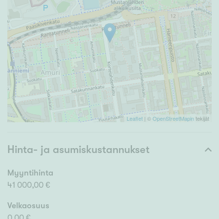
Leaflet
| ©
OpenStreetMapin
tekijät
Hinta- ja asumiskustannukset
Myyntihinta
41 000,00 €
Velkaosuus
0,00 €