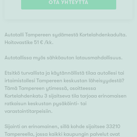
OTA YHTEYTTÄ
Autotalli Tampereen sydämestä Kortelahdenkadulta.
Hoitovastike 51 € /kk.
Autotallissa myös sähköauton latausmahdollisuus.
Etsitkö turvallista ja käytännöllistä tilaa autollesi tai
irtaimistollesi Tampereen keskustan läheisyydestä?
Tämä Tampereen ytimessä, osoitteessa
Kortelahdenkatu 3 sijaitseva tila tarjoaa erinomaisen
ratkaisun keskustan pysäköinti- tai
varastointitarpeisiin.
Sijainti on erinomainen, sillä kohde sijaitsee 33210
Tampereella, jossa kaikki kaupungin palvelut ovat