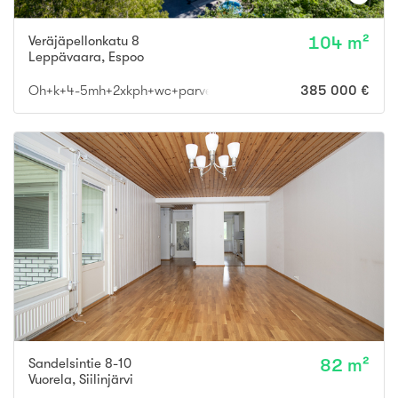
Veräjäpellonkatu 8
104 m²
Leppävaara
,
Espoo
Oh+k+4-5mh+2xkph+wc+parveke
385 000 €
Sandelsintie 8-10
82 m²
Vuorela
,
Siilinjärvi