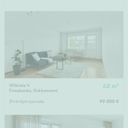
Wiikintie 4
62 m²
Finnsbacka
,
Kirkkonummi
2h+k+kph+parveke
99 000 €