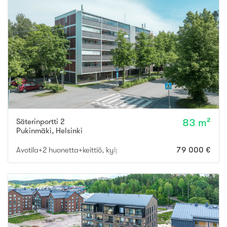
Säterinportti 2
83 m²
Pukinmäki
,
Helsinki
Avotila+2 huonetta+keittiö, kylpyhuone
79 000 €