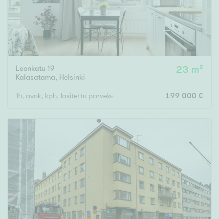
Leonkatu 19
23 m²
Kalasatama
,
Helsinki
1h, avok, kph, lasitettu parveke
199 000 €