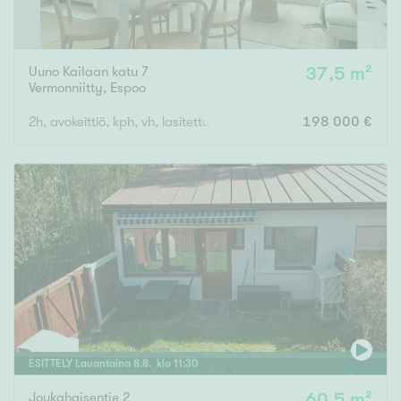
Uuno Kailaan katu 7
37,5 m²
Vermonniitty
,
Espoo
2h, avokeittiö, kph, vh, lasitettu parveke. OMA TONTTI
198 000 €
ESITTELY
Lauantaina
8
.
8
. klo
11
:
30
Joukahaisentie 2
60,5 m²