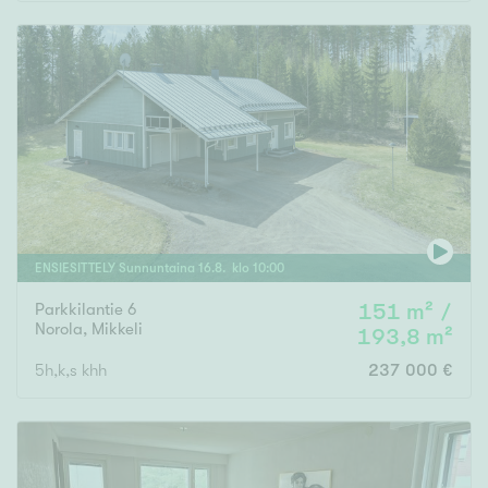
Rakennusvuosi
Uudiskohteet
Vain uudiskohteet
Ei uudiskohteita
ENSIESITTELY
Sunnuntaina
16
.
8
. klo
10
:
00
Parkkilantie 6
151 m² /
Arvokohteet
Norola
,
Mikkeli
193,8 m²
Vain arvokohteet
Ei arvokohteita
5h,k,s khh
237 000 €
Kunto
Hyvä