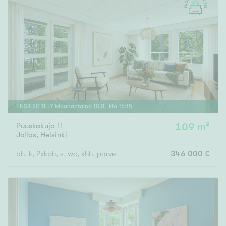
ENSIESITTELY
Maanantaina
10
.
8
. klo
15
:
15
Puuskakuja 11
109 m²
Jollas
,
Helsinki
5h, k, 2xkph, s, wc, khh, parveke, terassi, piha, varasto
346 000 €