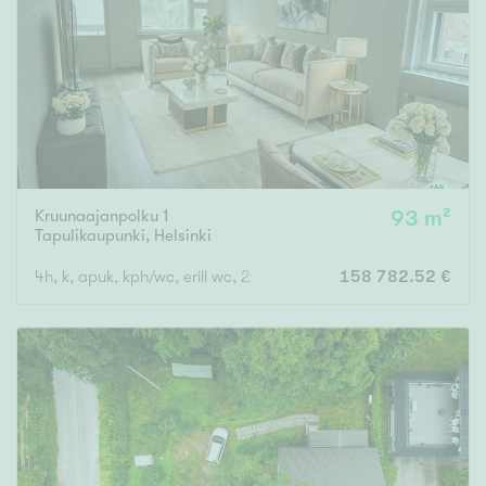
Tyydyttävä
Välttävä
Ominaisuudet
Hissi
Järvi- tai merinäköala
Maalämpö
Kruunaajanpolku 1
93 m²
Tapulikaupunki
,
Helsinki
Oma ranta
4h, k, apuk, kph/wc, erill wc, 2xvh, las. parv
158 782.52 €
Oma sauna
Parveke
Senioriasunto