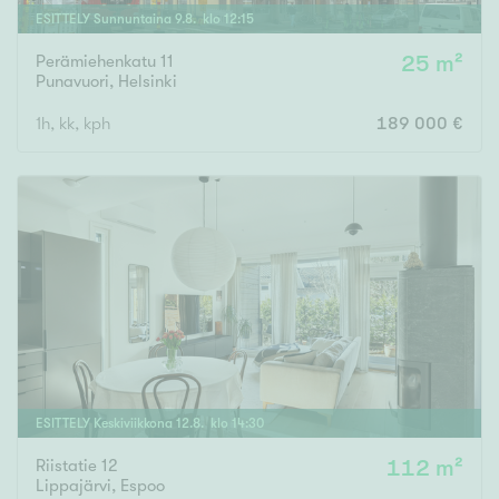
ESITTELY
Sunnuntaina
9
.
8
. klo
12
:
15
Perämiehenkatu 11
25 m²
Punavuori
,
Helsinki
1h, kk, kph
189 000 €
ESITTELY
Keskiviikkona
12
.
8
. klo
14
:
30
Riistatie 12
112 m²
Lippajärvi
,
Espoo