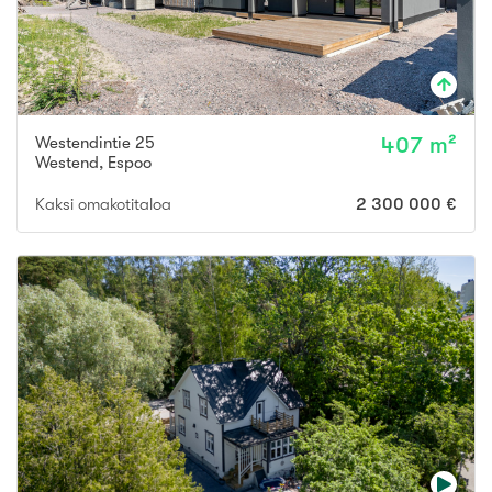
Westendintie 25
407 m²
Westend
,
Espoo
Kaksi omakotitaloa
2 300 000 €