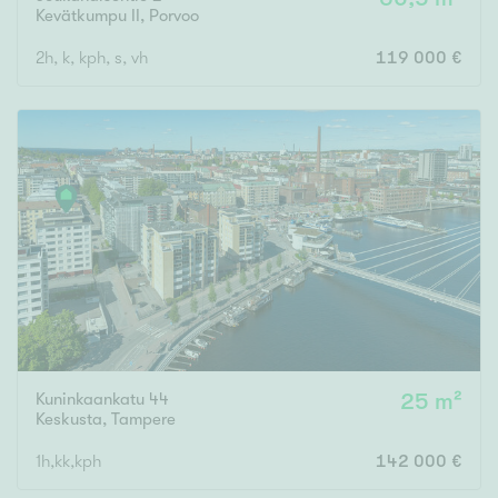
Kevätkumpu II
,
Porvoo
2h, k, kph, s, vh
119 000 €
Kuninkaankatu 44
25 m²
Keskusta
,
Tampere
1h,kk,kph
142 000 €