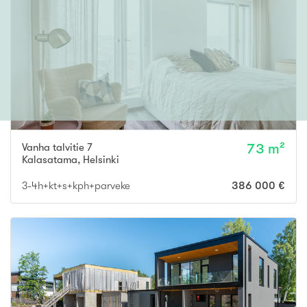
Vanha talvitie 7
73 m²
Kalasatama
,
Helsinki
3-4h+kt+s+kph+parveke
386 000 €