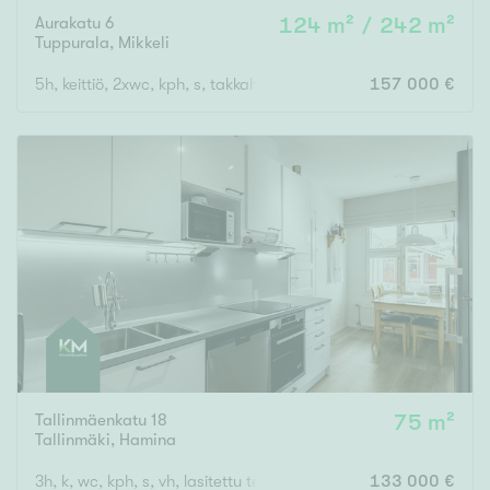
Aurakatu 6
124 m² / 242 m²
Tuppurala
,
Mikkeli
5h, keittiö, 2xwc, kph, s, takkahuone, varastot, autotalli, askar
157 000 €
Tallinmäenkatu 18
75 m²
Tallinmäki
,
Hamina
3h, k, wc, kph, s, vh, lasitettu terassi
133 000 €