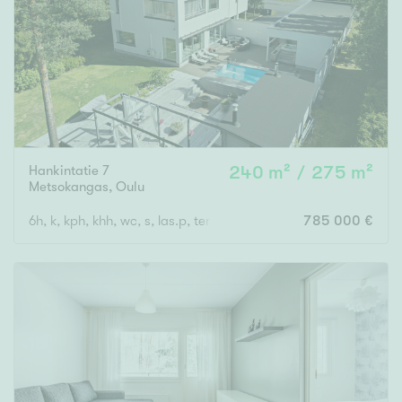
Hankintatie 7
240 m² / 275 m²
Metsokangas
,
Oulu
6h, k, kph, khh, wc, s, las.p, terassi + autotalli
785 000 €