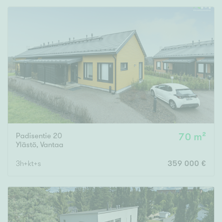
Padisentie 20
70 m²
Ylästö
,
Vantaa
3h+kt+s
359 000 €