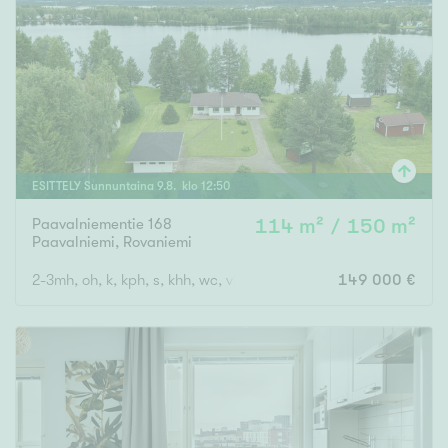
ESITTELY
Sunnuntaina
9
.
8
. klo
12
:
50
Paavalniementie 168
114 m² / 150 m²
Paavalniemi
,
Rovaniemi
2-3mh, oh, k, kph, s, khh, wc, vh
149 000 €