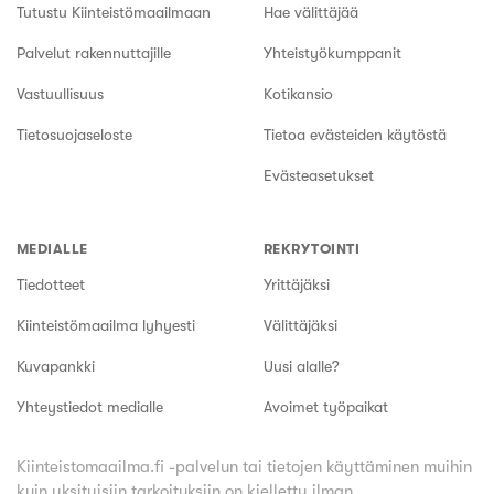
Tutustu Kiinteistömaailmaan
Hae välittäjää
Palvelut rakennuttajille
Yhteistyökumppanit
Vastuullisuus
Kotikansio
Tietosuojaseloste
Tietoa evästeiden käytöstä
Evästeasetukset
MEDIALLE
REKRYTOINTI
Tiedotteet
Yrittäjäksi
Kiinteistömaailma lyhyesti
Välittäjäksi
Kuvapankki
Uusi alalle?
Yhteystiedot medialle
Avoimet työpaikat
Kiinteistomaailma.fi -palvelun tai tietojen käyttäminen muihin
kuin yksityisiin tarkoituksiin on kielletty ilman