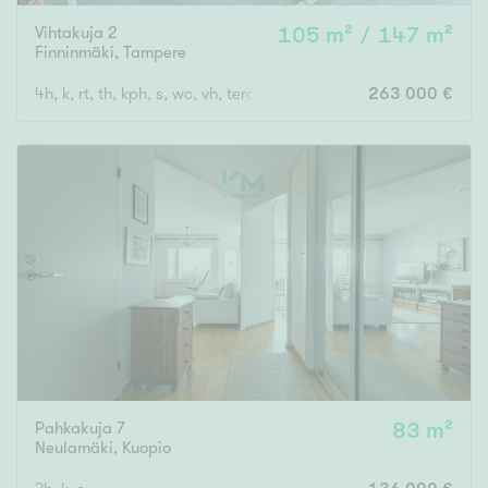
Vihtakuja 2
105 m² / 147 m²
Finninmäki
,
Tampere
4h, k, rt, th, kph, s, wc, vh, terassi, var, ak
263 000 €
Pahkakuja 7
83 m²
Neulamäki
,
Kuopio