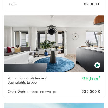
3h,k,s
84 000 €
Vanha Saunalahdentie 7
96,5 m²
Saunalahti
,
Espoo
Oh+k+2mh+kph+sauna+wc+parveke
535 000 €