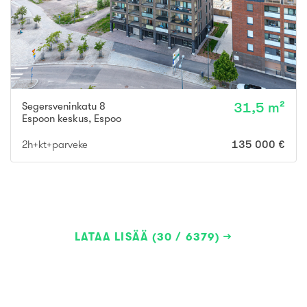
Segersveninkatu 8
31,5 m²
Espoon keskus
,
Espoo
2h+kt+parveke
135 000 €
LATAA LISÄÄ (30 / 6379)