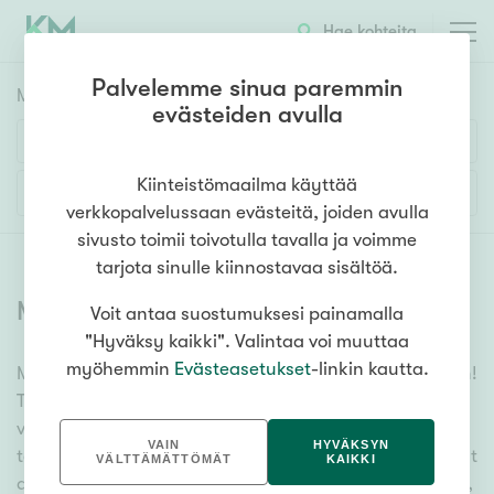
Hae kohteita
Palvelemme sinua paremmin
Myyntikohteet
HAE
evästeiden avulla
Huoneluku
Kiinteistömaailma käyttää
Lisää hakuehtoja
verkkopalvelussaan evästeitä, joiden avulla
1h
2h
3h
4h
5h+
sivusto toimii toivotulla tavalla ja voimme
tarjota sinulle kiinnostavaa sisältöä.
Myytävät asunnot
(
6379
)
Voit antaa suostumuksesi painamalla
Asuntotyyppi
"Hyväksy kaikki". Valintaa voi muuttaa
Kerros-/luhtitalo
myöhemmin
Evästeasetukset
-linkin kautta.
Meiltä löydät myytävät asunnot, oli tarpeesi mikä vain!
Rivitalo/paritalo
Tuhansien kohteiden ja satojen kiinteistönvälittäjien
Omakoti-/erillistalo
verkostomme auttaa sinua kenties elämäsi
VAIN
HYVÄKSYN
tärkeimmässä päätöksessä. Katso alta kaikki myytävät
Maa- tai metsätila
VÄLTTÄMÄTTÖMÄT
KAIKKI
asunnot. Hyödynnä myös kätevää hakutyökaluamme,