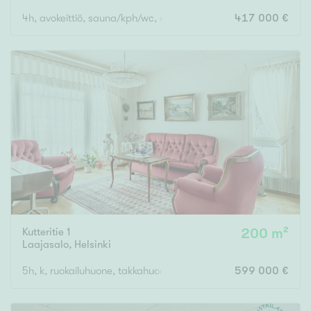
4h, avokeittiö, sauna/kph/wc, erill.wc, vh x 2, ullakkotila, piha
417 000 €
Kutteritie 1
200 m²
Laajasalo
,
Helsinki
5h, k, ruokailuhuone, takkahuone, kph, sauna, 2x wc, khh
599 000 €