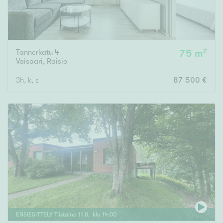
Tannerkatu 4
75 m²
Vaisaari
,
Raisio
3h, k, s
87 500 €
ENSIESITTELY
Tiistaina
11
.
8
. klo
14
:
00