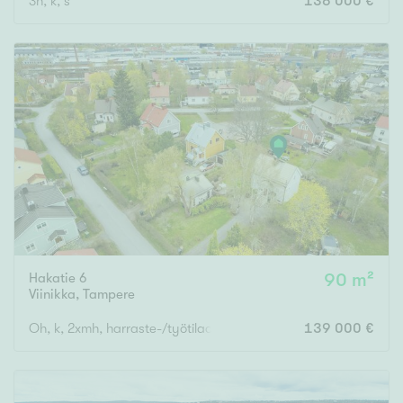
3h, k, s
136 000 €
Hakatie 6
90 m²
Viinikka
,
Tampere
Oh, k, 2xmh, harraste-/työtilaa, pihasauna
139 000 €