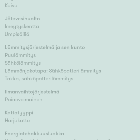
Kaivo
Jätevesihuolto
Imeytyskenttä
Umpisäiliö
Lämmitysjärjestelmä ja sen kunto
Puulämmitys
Sähkölämmitys
Lämmönjakotapa: Sähköpatterilämmitys
Takka, sähköpatterilämmitys
Ilmanvaihtojärjestelmä
Painovoimainen
Kattotyyppi
Harjakatto
Energiatehokkuusluokka