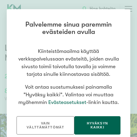
OTA YHTEYTTÄ
ESITTELY
KOHTEEN TIEDOT
Hae kohteita
Palvelemme sinua paremmin
evästeiden avulla
Lapjärventie 2
,
SUUR-
Kiinteistömaailma käyttää
MIEHIKKÄLÄ
verkkopalvelussaan evästeitä, joiden avulla
sivusto toimii toivotulla tavalla ja voimme
tarjota sinulle kiinnostavaa sisältöä.
28
m²
/
41
m²
1h, tupak, s
Voit antaa suostumuksesi painamalla
85 000,00 €
85 000,00 €
"Hyväksy kaikki". Valintaa voi muuttaa
Velaton hinta
Myyntihinta
myöhemmin
Evästeasetukset
-linkin kautta.
VAIN
HYVÄKSYN
VÄLTTÄMÄTTÖMÄT
KAIKKI