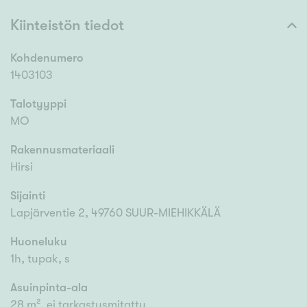
Kiinteistön tiedot
Kohdenumero
1403103
Talotyyppi
MO
Rakennusmateriaali
Hirsi
Sijainti
Lapjärventie 2, 49760 SUUR-MIEHIKKÄLÄ
Huoneluku
1h, tupak, s
Asuinpinta-ala
28 m², ei tarkastusmitattu