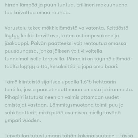
hirren lämpöä ja puun tuntua. Erillinen makuuhuone
tuo kaivattua omaa rauhaa.
Varustelu tekee mökkielämästä vaivatonta. Keittiöstä
löytyy kaikki tarvittava, kuten astianpesukone ja
jääkaappi. Päivän päätteeksi voit rentoutua omassa
puusaunassa, jonka jälkeen voit vilvoitella
tunnelmallisella terassilla. Pihapiiri on täynnä elämää:
täältä löytyy aitta, kesäkeittiö ja jopa oma baari.
Tämä kiinteistö sijaitsee upealla 1,615 hehtaarin
tontilla, jossa pääset nauttimaan omasta jokirannasta.
Pihapiiri istutuksineen on valmis ottamaan uudet
omistajat vastaan. Lämmitysmuotona toimii puu ja
sähköpatterit, mikä pitää asumisen miellyttävänä
ympäri vuoden.
Tervetuloa tutustumaan tähän kokonaisuuteen – tässä