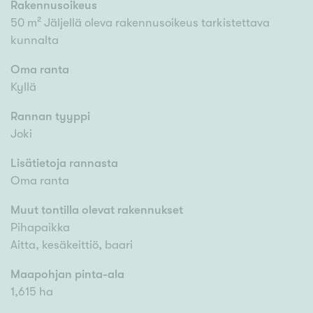
Rakennusoikeus
50 m² Jäljellä oleva rakennusoikeus tarkistettava
kunnalta
Oma ranta
Kyllä
Rannan tyyppi
Joki
Lisätietoja rannasta
Oma ranta
Muut tontilla olevat rakennukset
Pihapaikka
Aitta, kesäkeittiö, baari
Maapohjan pinta-ala
1,615 ha