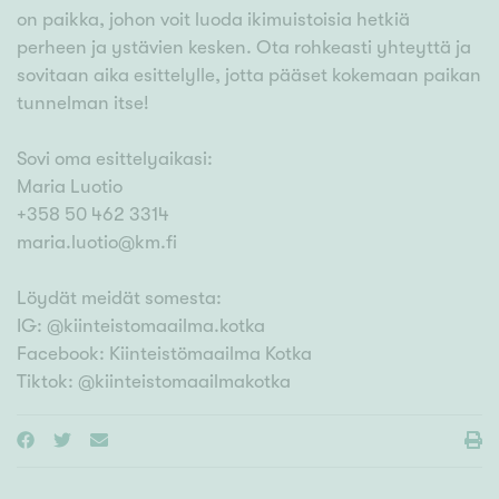
on paikka, johon voit luoda ikimuistoisia hetkiä
perheen ja ystävien kesken. Ota rohkeasti yhteyttä ja
sovitaan aika esittelylle, jotta pääset kokemaan paikan
tunnelman itse!
Sovi oma esittelyaikasi:
Maria Luotio
+358 50 462 3314
maria.luotio@km.fi
Löydät meidät somesta:
IG: @kiinteistomaailma.kotka
Facebook: Kiinteistömaailma Kotka