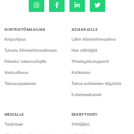
KIINTEISTÖMAAILMA
ASIAKKAILLE
Ketjuohjaus
Lähin Kiinteistömaailma
Tutustu Kiinteistömaailmaan
Hae välittäjää
Palvelut rakennuttajille
Yhteistyökumppanit
Vastuullisuus
Kotikansio
Tietosuojaseloste
Tietoa evästeiden käytöstä
Evästeasetukset
MEDIALLE
REKRYTOINTI
Tiedotteet
Yrittäjäksi