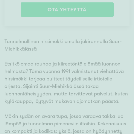
OTA YHTEYTTÄ
Tunnelmallinen hirsimökki omalla jokirannalla Suur-
Miehikkälässä
Etsitkö omaa rauhaa ja kiireetöntä elämää luonnon
helmasta? Tämä vuonna 1991 valmistunut viehättävä
hirsimökki tarjoaa puitteet täydelliselle irtiotolle
arjesta. Sijainti Suur-Miehikkälässä takaa
luonnonläheisyyden, mutta tarvittavat palvelut, kuten
kyläkauppa, löytyvät mukavan ajomatkan päästä.
Mökin sydän on avara tupa, jossa varaava takka luo
lämpöä ja tunnelmaa pimeneviin iltoihin. Kokonaisuus
on kompakti ja kodikas: yksiö, jossa on hyödynnetty