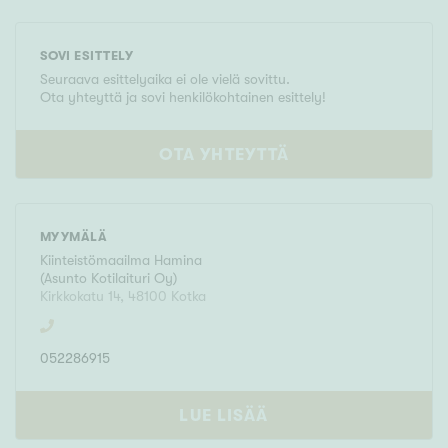
SOVI ESITTELY
Seuraava esittelyaika ei ole vielä sovittu.
Ota yhteyttä ja sovi henkilökohtainen esittely!
OTA YHTEYTTÄ
MYYMÄLÄ
Kiinteistömaailma
Hamina
(
Asunto Kotilaituri Oy
)
Kirkkokatu 14
,
48100
Kotka
052286915
LUE LISÄÄ