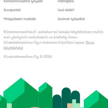
Kiinteistömaailma lyhyesti
Välittäjäksi
Kuvapankki
Uusi alalle?
Yhteystiedot medialle
Avoimet työpaikat
Kiinteistomaailma.fi -palvelun tai tietojen käyttäminen muihin
kuin yksityisiin tarkoituksiin on kielletty ilman
Kiinteistömaailma Oy:n antamaa kirjallista lupaa.
Sivun
käyttöehdot
Kiinteistömaailma Oy ©
2026