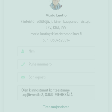
Maria Luotio
kiinteistönvälittäjä, julkinen kaupanvahvistaja
,
LKV, KiAT, LVV
maria.luotio@kiinteistomaailma.fi
puh.
0504623314
Tietosuojaseloste