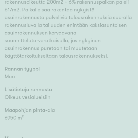
rakennusoikeutta 200m2 + 6% rakennuspaikan pa eli
617m2. Paikalle saa rakentaa nykyistä
asuinrakennusta palvelivia talousrakennuksia suoralla
rakennusluvalla tai uuden enintään kaksiasuntoisen
asuinrakennuksen korvaavana
suunnittelutarveratkaisulla, jos nykyinen
asuinrakennus puretaan tai muutetaan
käyttötarkoitukseltaan talousrakennukseksi.
Rannan tyyppi
Muu
Lisätietoja rannasta
Oikeus vesialueisiin
Maapohjan pinta-ala
6950 m²