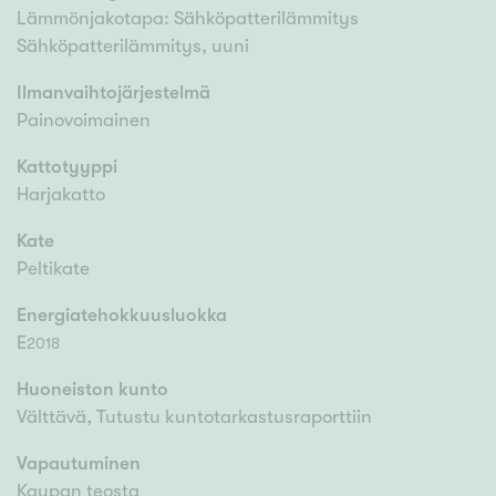
Lämmönjakotapa: Sähköpatterilämmitys
Sähköpatterilämmitys, uuni
Ilmanvaihtojärjestelmä
Painovoimainen
Kattotyyppi
Harjakatto
Kate
Peltikate
Energiatehokkuusluokka
E
2018
Huoneiston kunto
Välttävä, Tutustu kuntotarkastusraporttiin
Vapautuminen
Kaupan teosta