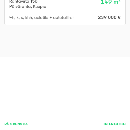
Rantaviita 15b
149 m²
Päiväranta
,
Kuopio
4h, k, s, khh, aulatila + autotallirakennus
239 000 €
PÅ SVENSKA
IN ENGLISH