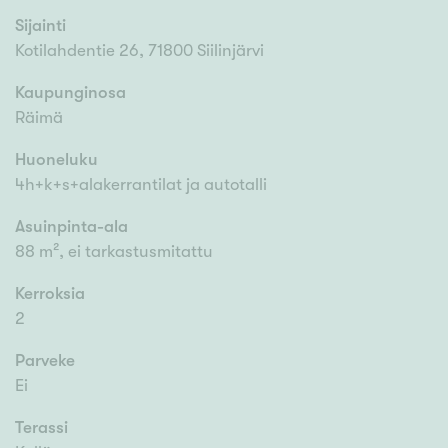
Sijainti
Kotilahdentie 26, 71800 Siilinjärvi
Kaupunginosa
Räimä
Huoneluku
4h+k+s+alakerrantilat ja autotalli
Asuinpinta-ala
88 m², ei tarkastusmitattu
Kerroksia
2
Parveke
Ei
Terassi