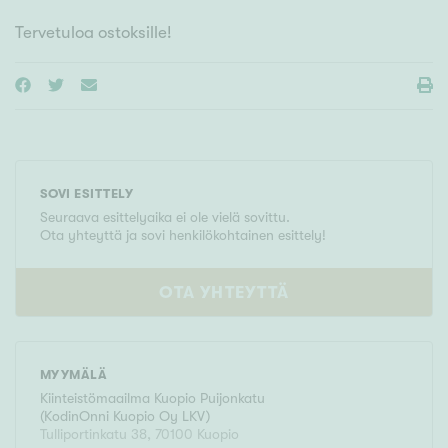
Tervetuloa ostoksille!
SOVI ESITTELY
Seuraava esittelyaika ei ole vielä sovittu.
Ota yhteyttä ja sovi henkilökohtainen esittely!
OTA YHTEYTTÄ
MYYMÄLÄ
Kiinteistömaailma
Kuopio Puijonkatu
(
KodinOnni Kuopio Oy LKV
)
Tulliportinkatu 38
,
70100
Kuopio