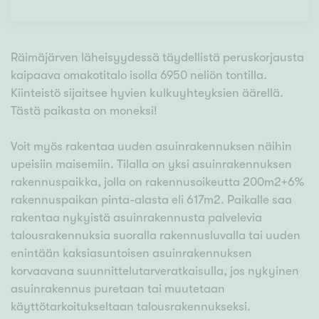
Räimäjärven läheisyydessä täydellistä peruskorjausta
kaipaava omakotitalo isolla 6950 neliön tontilla.
Kiinteistö sijaitsee hyvien kulkuyhteyksien äärellä.
Tästä paikasta on moneksi!
Voit myös rakentaa uuden asuinrakennuksen näihin
upeisiin maisemiin. Tilalla on yksi asuinrakennuksen
rakennuspaikka, jolla on rakennusoikeutta 200m2+6%
rakennuspaikan pinta-alasta eli 617m2. Paikalle saa
rakentaa nykyistä asuinrakennusta palvelevia
talousrakennuksia suoralla rakennusluvalla tai uuden
enintään kaksiasuntoisen asuinrakennuksen
korvaavana suunnittelutarveratkaisulla, jos nykyinen
asuinrakennus puretaan tai muutetaan
käyttötarkoitukseltaan talousrakennukseksi.