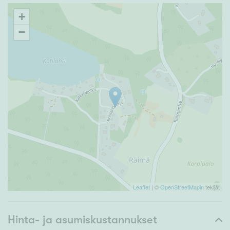
+
−
Leaflet
| ©
OpenStreetMapin
tekijät
Hinta- ja asumiskustannukset