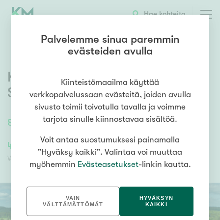
OTA YHTEYTTÄ
ESITTELY
KOHTEEN TIEDOT
Hae kohteita
Palvelemme sinua paremmin
evästeiden avulla
Kotilahdentie 26
,
Räimä
,
Kiinteistömaailma käyttää
Siilinjärvi
verkkopalvelussaan evästeitä, joiden avulla
sivusto toimii toivotulla tavalla ja voimme
tarjota sinulle kiinnostavaa sisältöä.
88
m²
4h+k+s+alakerrantilat ja autotalli
Voit antaa suostumuksesi painamalla
43 000,00 €
43 000,00 €
"Hyväksy kaikki". Valintaa voi muuttaa
Velaton hinta
Myyntihinta
myöhemmin
Evästeasetukset
-linkin kautta.
VAIN
HYVÄKSYN
VÄLTTÄMÄTTÖMÄT
KAIKKI