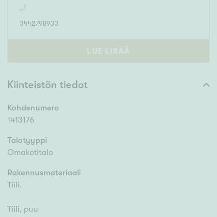
0442798930
LUE LISÄÄ
Kiinteistön tiedot
Kohdenumero
1413176
Talotyyppi
Omakotitalo
Rakennusmateriaali
Tiili.
Tiili, puu