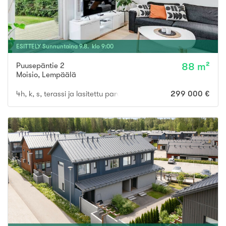
ESITTELY
Sunnuntaina
9
.
8
. klo
9
:
00
Puusepäntie 2
88 m²
Moisio
,
Lempäälä
4h, k, s, terassi ja lasitettu parveke
299 000 €