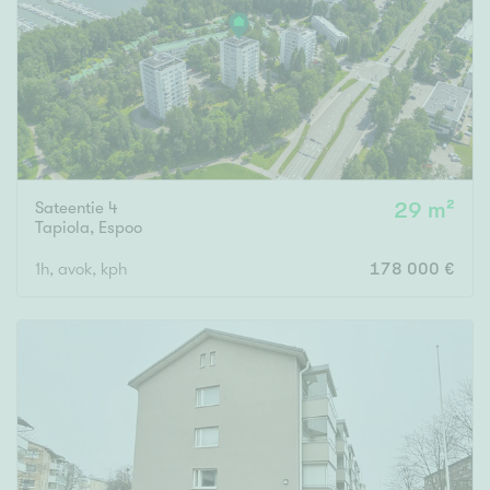
Sateentie 4
29 m²
Tapiola
,
Espoo
1h, avok, kph
178 000 €