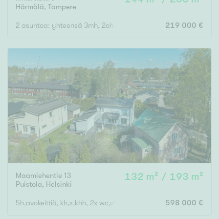
Härmälä
,
Tampere
2 asuntoa: yhteensä 3mh, 2oh, 2k, 3wc, ph, s, varastoja, ullakoit
219 000 €
Maamiehentie 13
132 m² / 193 m²
Puistola
,
Helsinki
5h,avokeittiö, kh,s,khh, 2x wc,vh, terassi, ransk. parveke, lämmi
598 000 €