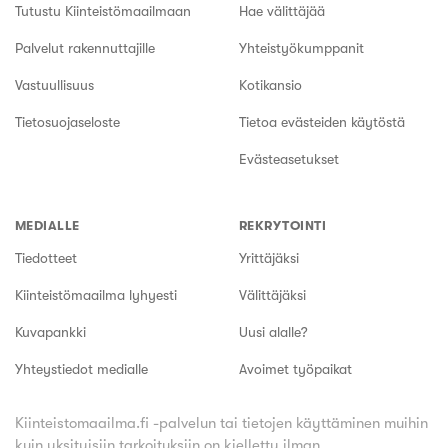
Tutustu Kiinteistömaailmaan
Hae välittäjää
Palvelut rakennuttajille
Yhteistyökumppanit
Vastuullisuus
Kotikansio
Tietosuojaseloste
Tietoa evästeiden käytöstä
Evästeasetukset
MEDIALLE
REKRYTOINTI
Tiedotteet
Yrittäjäksi
Kiinteistömaailma lyhyesti
Välittäjäksi
Kuvapankki
Uusi alalle?
Yhteystiedot medialle
Avoimet työpaikat
Kiinteistomaailma.fi -palvelun tai tietojen käyttäminen muihin
kuin yksityisiin tarkoituksiin on kielletty ilman