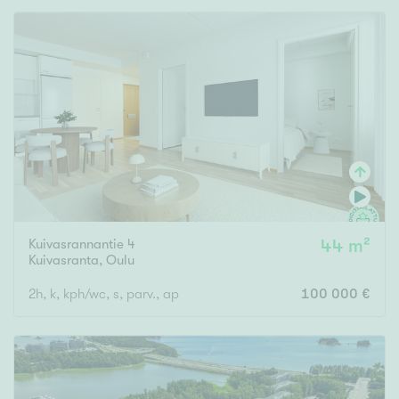
Kuivasrannantie 4
44 m²
Kuivasranta
,
Oulu
2h, k, kph/wc, s, parv., ap
100 000 €