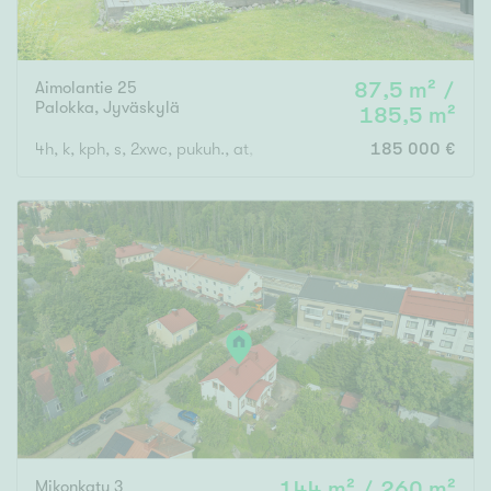
Aimolantie 25
87,5 m² /
Palokka
,
Jyväskylä
185,5 m²
4h, k, kph, s, 2xwc, pukuh., at, var.
185 000 €
Mikonkatu 3
144 m² / 260 m²