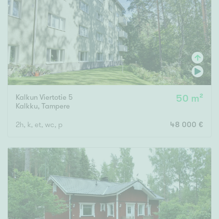
Tyydyttävä
Välttävä
Ominaisuudet
Hissi
Järvi- tai merinäköala
Maalämpö
Kalkun Viertotie 5
50 m²
Kalkku
,
Tampere
Oma ranta
2h, k, et, wc, p
48 000 €
Oma sauna
Parveke
Senioriasunto