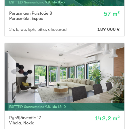
ESITTELY
Sunnuntaina
9
.
8
. klo
8
:
45
Perusmäen Puistotie 8
57 m²
Perusmäki
,
Espoo
3h, k, wc, kph, piha, ulkovarasto,
189 000 €
ESITTELY
Sunnuntaina
9
.
8
. klo
12
:
10
Pyhäjärventie 17
142,2 m²
Vihola
,
Nokia