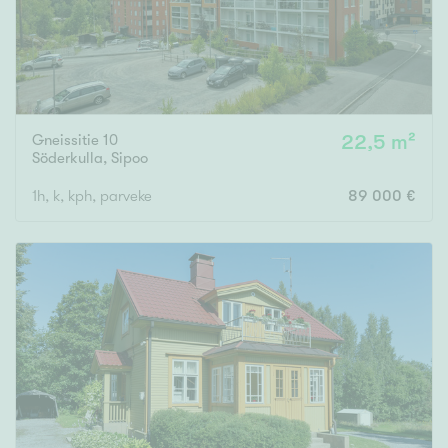
Gneissitie 10
22,5 m²
Söderkulla
,
Sipoo
1h, k, kph, parveke
89 000 €