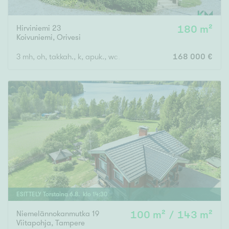
Hirviniemi 23
180 m²
Koivuniemi
,
Orivesi
3 mh, oh, takkah., k, apuk., wc, kph, s, eteinen x 2, kuisti
168 000 €
ESITTELY
Torstaina
6
.
8
. klo
14
:
30
Niemelännokanmutka 19
100 m² / 143 m²
Viitapohja
,
Tampere