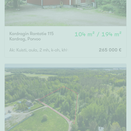
Kardragin Rantatie 115
104 m² / 194 m²
Kardrag
,
Porvoo
Ak: Kuisti, aula, 2 mh, k-oh, khh, wc, ph, s. Yk: Aula, 2 mh.
265 000 €