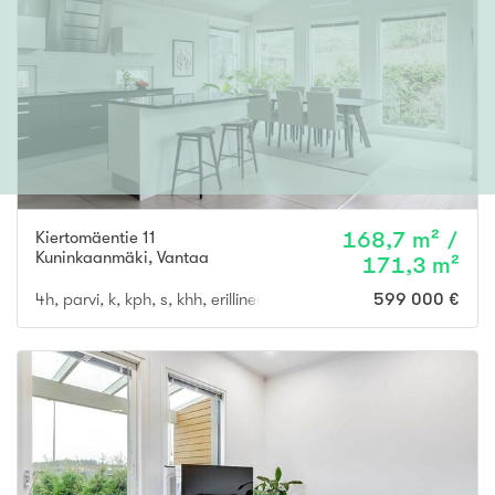
Kiertomäentie 11
168,7 m² /
Kuninkaanmäki
,
Vantaa
171,3 m²
4h, parvi, k, kph, s, khh, erillinen wc x 2
599 000 €