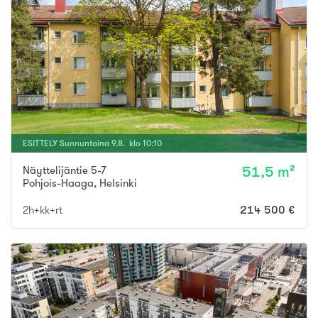
ESITTELY
Sunnuntaina
9
.
8
. klo
10
:
10
Näyttelijäntie 5-7
51,5 m²
Pohjois-Haaga
,
Helsinki
2h+kk+rt
214 500 €