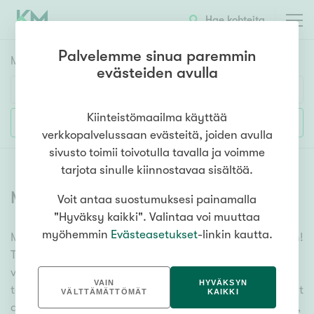
Hae kohteita
Palvelemme sinua paremmin
Myyntikohteet
HAE
evästeiden avulla
Huoneluku
Kiinteistömaailma käyttää
Lisää hakuehtoja
verkkopalvelussaan evästeitä, joiden avulla
1h
2h
3h
4h
5h+
sivusto toimii toivotulla tavalla ja voimme
tarjota sinulle kiinnostavaa sisältöä.
Myytävät asunnot
(
6397
)
Voit antaa suostumuksesi painamalla
Asuntotyyppi
"Hyväksy kaikki". Valintaa voi muuttaa
Kerros-/luhtitalo
myöhemmin
Evästeasetukset
-linkin kautta.
Meiltä löydät myytävät asunnot, oli tarpeesi mikä vain!
Rivitalo/paritalo
Tuhansien kohteiden ja satojen kiinteistönvälittäjien
Omakoti-/erillistalo
verkostomme auttaa sinua kenties elämäsi
VAIN
HYVÄKSYN
tärkeimmässä päätöksessä. Katso alta kaikki myytävät
Maa- tai metsätila
VÄLTTÄMÄTTÖMÄT
KAIKKI
asunnot. Hyödynnä myös kätevää hakutyökaluamme,