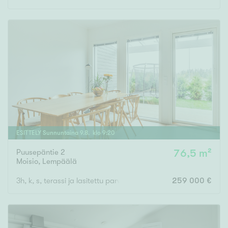
ESITTELY
Sunnuntaina
9
.
8
. klo
9
:
20
Puusepäntie 2
76,5 m²
Moisio
,
Lempäälä
3h, k, s, terassi ja lasitettu parveke
259 000 €