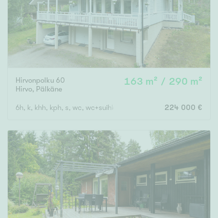
Hirvonpolku 60
163 m² / 290 m²
Hirvo
,
Pälkäne
6h, k, khh, kph, s, wc, wc+suihku, vh x 2, autotalli, katos, varast
224 000 €