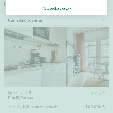
Tontti
jonka avulla löydät omien toiveidesi mukaisen kodin.
Vapaa-ajan asunto
Tietosuojaseloste
Toimitila
Uusin ilmoitus ensin
Autotalli
Muut
Hinta
000
000 €
Pinta-ala
Spinellikuja 5
27 m²
Asuinpinta-ala
Kokonaispinta-ala
Kivistö
,
Vantaa
m²
1h, avok, kph, lasitettu parveke
100 000 €