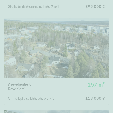
3h, k, takkahuone, s, kph, 2 erillis wc, khh, varastohuone, autotal
395 000 €
Aseveljentie 3
157 m²
Rovaniemi
5h, k, kph, s, khh, oh, wc x 3
118 000 €