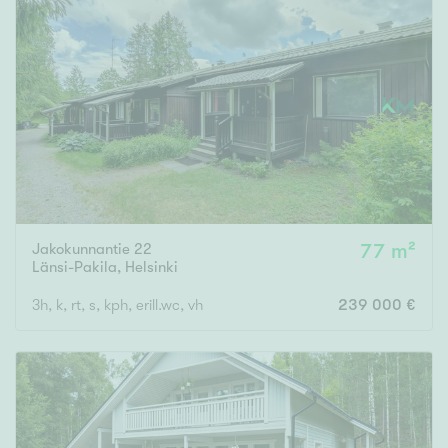
Jakokunnantie 22
77 m²
Länsi-Pakila
,
Helsinki
3h, k, rt, s, kph, erill.wc, vh
239 000 €