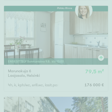
Rakennusvuosi
Uudiskohteet
Vain uudiskohteet
Ei uudiskohteita
ENSIESITTELY
Sunnuntaina
9
.
8
. klo
13
:
00
Marunakuja 6
79,5 m²
Arvokohteet
Laajasalo
,
Helsinki
Vain arvokohteet
Ei arvokohteita
4h, k, kph/wc, erill.wc, lasit.parveke
176 000 €
Kunto
Hyvä