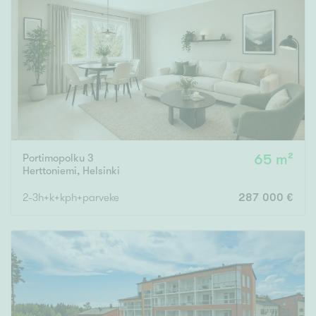
Portimopolku 3
65 m²
Herttoniemi
,
Helsinki
2-3h+k+kph+parveke
287 000 €