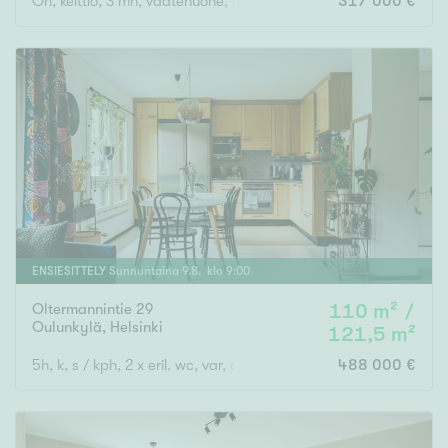
Oh, keittiö, 3 mh, vaatehuone, kodinhoitohuone, wc, kylpyhuone,
317 000 €
ENSIESITTELY
Sunnuntaina
9
.
8
. klo
9
:
00
Oltermannintie 29
110 m² /
Oulunkylä
,
Helsinki
121,5 m²
5h, k, s / kph, 2 x eril. wc, var, at
488 000 €