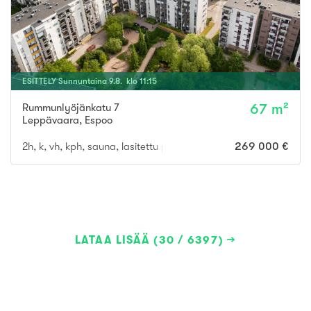
ESITTELY
Sunnuntaina
9
.
8
. klo
11
:
15
Rummunlyöjänkatu 7
67 m²
Leppävaara
,
Espoo
2h, k, vh, kph, sauna, lasitettu parveke
269 000 €
LATAA LISÄÄ (30 / 6397)