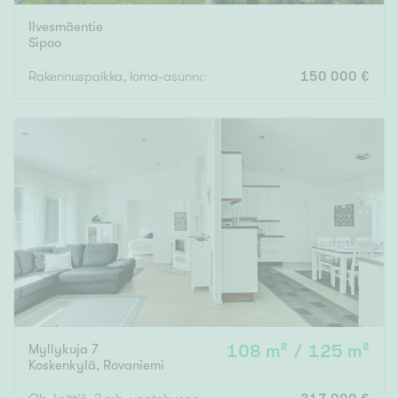
Ilvesmäentie
Sipoo
Rakennuspaikka, loma-asunnot
150 000 €
Myllykuja 7
108 m² / 125 m²
Koskenkylä
,
Rovaniemi