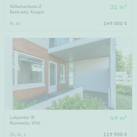
Valkeisenkatu 2
31 m²
Keskusta
,
Kuopio
1h, kt
149 000 €
Lohjantie 18
49 m²
Nummela
,
Vihti
2h, kk, s
119 900 €