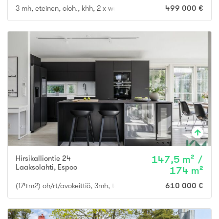
3 mh, eteinen, oloh., khh, 2 x wc, kph, s, keittiö, vh, autotalli, ter
499 000 €
Hirsikalliontie 24
147,5 m² /
Laaksolahti
,
Espoo
174 m²
(174m2) oh/rt/avokeittiö, 3mh, takkah, askartelutila, saunaosast
610 000 €