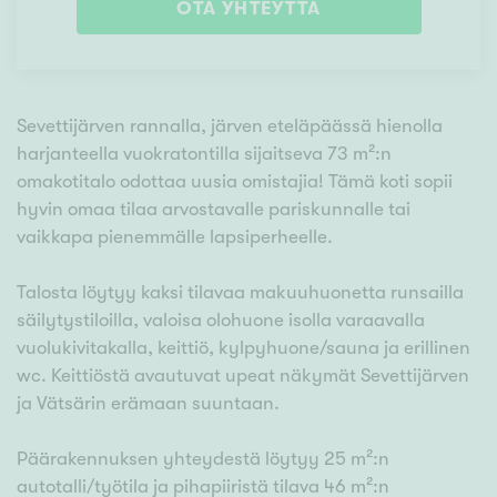
OTA YHTEYTTÄ
Sevettijärven rannalla, järven eteläpäässä hienolla
harjanteella vuokratontilla sijaitseva 73 m²:n
omakotitalo odottaa uusia omistajia! Tämä koti sopii
hyvin omaa tilaa arvostavalle pariskunnalle tai
vaikkapa pienemmälle lapsiperheelle.
Talosta löytyy kaksi tilavaa makuuhuonetta runsailla
säilytystiloilla, valoisa olohuone isolla varaavalla
vuolukivitakalla, keittiö, kylpyhuone/sauna ja erillinen
wc. Keittiöstä avautuvat upeat näkymät Sevettijärven
ja Vätsärin erämaan suuntaan.
Päärakennuksen yhteydestä löytyy 25 m²:n
autotalli/työtila ja pihapiiristä tilava 46 m²:n