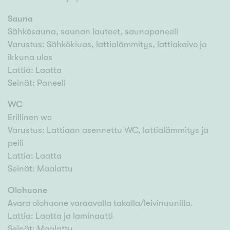
Sauna
Sähkösauna, saunan lauteet, saunapaneeli
Varustus: Sähkökiuas, lattialämmitys, lattiakaivo ja
ikkuna ulos
Lattia: Laatta
Seinät: Paneeli
WC
Erillinen wc
Varustus: Lattiaan asennettu WC, lattialämmitys ja
peili
Lattia: Laatta
Seinät: Maalattu
Olohuone
Avara olohuone varaavalla takalla/leivinuunilla.
Lattia: Laatta ja laminaatti
Seinät: Maalattu