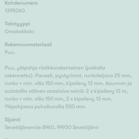
Kohdenumero
1395060
Talotyyppi
Omakotitalo
Rakennusmateriaali
Puu.
Puu, yläpohja ristikkorakenteinen (paikalla
rakennettu). Paneeli, pystyrimat, runkoleijona 25 mm,
runko + min. villa 150 mm, kipsilevy 13 mm. Asunnon ja
autotallin välinen osastoiva seinä: 2 x kipsilevy 13 m,
runko + min. villa 150 mm, 2 x kipsilevy 13 mm.
Yläpohjassa puhallusvilla 500 mm.
Sijainti
Sevettijärventie 8960, 99930 Sevettijärvi