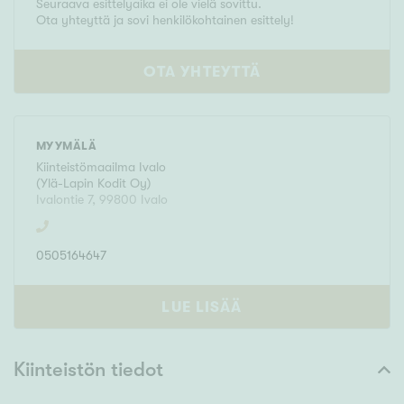
Seuraava esittelyaika ei ole vielä sovittu.
Ota yhteyttä ja sovi henkilökohtainen esittely!
OTA YHTEYTTÄ
MYYMÄLÄ
Kiinteistömaailma
Ivalo
(
Ylä-Lapin Kodit Oy
)
Ivalontie 7
,
99800
Ivalo
0505164647
LUE LISÄÄ
Kiinteistön tiedot