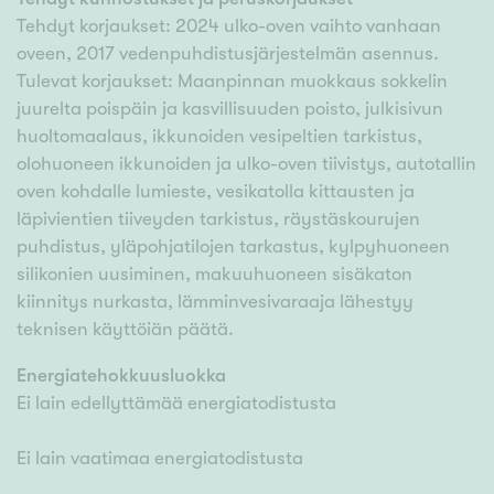
Tehdyt korjaukset: 2024 ulko-oven vaihto vanhaan
oveen, 2017 vedenpuhdistusjärjestelmän asennus.
Tulevat korjaukset: Maanpinnan muokkaus sokkelin
juurelta poispäin ja kasvillisuuden poisto, julkisivun
huoltomaalaus, ikkunoiden vesipeltien tarkistus,
olohuoneen ikkunoiden ja ulko-oven tiivistys, autotallin
oven kohdalle lumieste, vesikatolla kittausten ja
läpivientien tiiveyden tarkistus, räystäskourujen
puhdistus, yläpohjatilojen tarkastus, kylpyhuoneen
silikonien uusiminen, makuuhuoneen sisäkaton
kiinnitys nurkasta, lämminvesivaraaja lähestyy
teknisen käyttöiän päätä.
Energiatehokkuusluokka
Ei lain edellyttämää energiatodistusta
Ei lain vaatimaa energiatodistusta