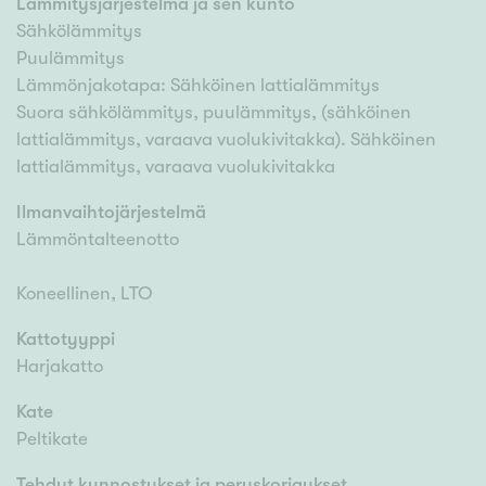
Lämmitysjärjestelmä ja sen kunto
Sähkölämmitys
Puulämmitys
Lämmönjakotapa: Sähköinen lattialämmitys
Suora sähkölämmitys, puulämmitys, (sähköinen
lattialämmitys, varaava vuolukivitakka). Sähköinen
lattialämmitys, varaava vuolukivitakka
Ilmanvaihtojärjestelmä
Lämmöntalteenotto
Koneellinen, LTO
Kattotyyppi
Harjakatto
Kate
Peltikate
Tehdyt kunnostukset ja peruskorjaukset