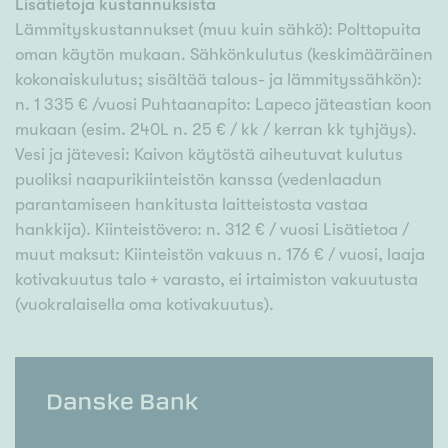
Lisätietoja kustannuksista
Lämmityskustannukset (muu kuin sähkö): Polttopuita
oman käytön mukaan. Sähkönkulutus (keskimääräinen
kokonaiskulutus; sisältää talous- ja lämmityssähkön):
n. 1 335 € /vuosi Puhtaanapito: Lapeco jäteastian koon
mukaan (esim. 240L n. 25 € / kk / kerran kk tyhjäys).
Vesi ja jätevesi: Kaivon käytöstä aiheutuvat kulutus
puoliksi naapurikiinteistön kanssa (vedenlaadun
parantamiseen hankitusta laitteistosta vastaa
hankkija). Kiinteistövero: n. 312 € / vuosi Lisätietoa /
muut maksut: Kiinteistön vakuus n. 176 € / vuosi, laaja
kotivakuutus talo + varasto, ei irtaimiston vakuutusta
(vuokralaisella oma kotivakuutus).