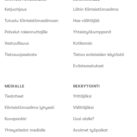
Ketjuohjaus
Lähin Kiinteistömaailma
Tutustu Kiinteistömaailmaan
Hae välittäjää
Palvelut rakennuttajille
Yhteistyökumppanit
Vastuullisuus
Kotikansio
Tietosuojaseloste
Tietoa evästeiden käytöstä
Evästeasetukset
MEDIALLE
REKRYTOINTI
Tiedotteet
Yrittäjäksi
Kiinteistömaailma lyhyesti
Välittäjäksi
Kuvapankki
Uusi alalle?
Yhteystiedot medialle
Avoimet työpaikat