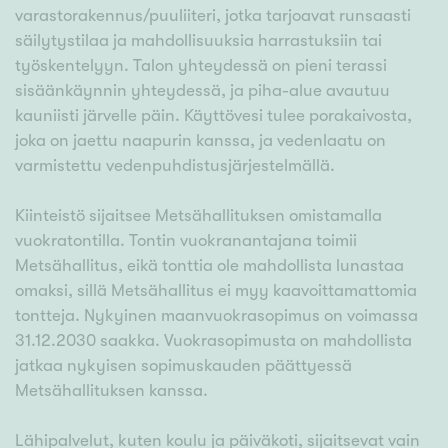
varastorakennus/puuliiteri, jotka tarjoavat runsaasti
säilytystilaa ja mahdollisuuksia harrastuksiin tai
työskentelyyn. Talon yhteydessä on pieni terassi
sisäänkäynnin yhteydessä, ja piha-alue avautuu
kauniisti järvelle päin. Käyttövesi tulee porakaivosta,
joka on jaettu naapurin kanssa, ja vedenlaatu on
varmistettu vedenpuhdistusjärjestelmällä.
Kiinteistö sijaitsee Metsähallituksen omistamalla
vuokratontilla. Tontin vuokranantajana toimii
Metsähallitus, eikä tonttia ole mahdollista lunastaa
omaksi, sillä Metsähallitus ei myy kaavoittamattomia
tontteja. Nykyinen maanvuokrasopimus on voimassa
31.12.2030 saakka. Vuokrasopimusta on mahdollista
jatkaa nykyisen sopimuskauden päättyessä
Metsähallituksen kanssa.
Lähipalvelut, kuten koulu ja päiväkoti, sijaitsevat vain