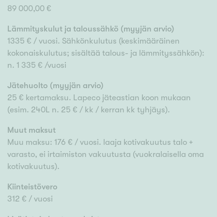
89 000,00 €
Lämmityskulut ja taloussähkö (myyjän arvio)
1335 € / vuosi. Sähkönkulutus (keskimääräinen
kokonaiskulutus; sisältää talous- ja lämmityssähkön):
n. 1 335 € /vuosi
Jätehuolto (myyjän arvio)
25 € kertamaksu. Lapeco jäteastian koon mukaan
(esim. 240L n. 25 € / kk / kerran kk tyhjäys).
Muut maksut
Muu maksu: 176 € / vuosi. laaja kotivakuutus talo +
varasto, ei irtaimiston vakuutusta (vuokralaisella oma
kotivakuutus).
Kiinteistövero
312 € / vuosi