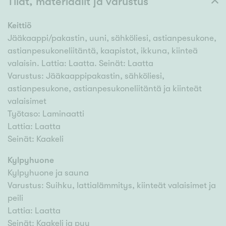
Tilat, materiaalit ja varustus
Keittiö
Jääkaappi/pakastin, uuni, sähköliesi, astianpesukone,
astianpesukoneliitäntä, kaapistot, ikkuna, kiinteä
valaisin. Lattia: Laatta. Seinät: Laatta
Varustus: Jääkaappipakastin, sähköliesi,
astianpesukone, astianpesukoneliitäntä ja kiinteät
valaisimet
Työtaso: Laminaatti
Lattia: Laatta
Seinät: Kaakeli
Kylpyhuone
Kylpyhuone ja sauna
Varustus: Suihku, lattialämmitys, kiinteät valaisimet ja
peili
Lattia: Laatta
Seinät: Kaakeli ja puu