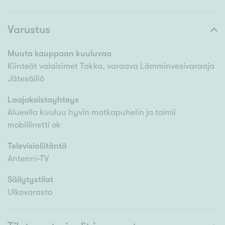
Varustus
Muuta kauppaan kuuluvaa
Kiinteät valaisimet Takka, varaava Lämminvesivaraaja
Jätesäiliö
Laajakaistayhteys
Alueella kuuluu hyvin matkapuhelin ja toimii
mobiilinetti ok
Televisioliitäntä
Antenni-TV
Säilytystilat
Ulkovarasto