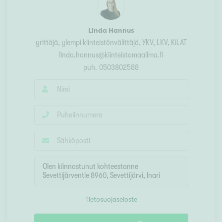
Linda Hannus
yrittäjä, ylempi kiinteistönvälittäjä, YKV, LKV, KiLAT
linda.hannus@kiinteistomaailma.fi
puh.
0503802588
Tietosuojaseloste