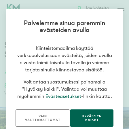
OTA YHTEYTTÄ
ESITTELY
KOHTEEN TIEDOT
Hae kohteita
Palvelemme sinua paremmin
evästeiden avulla
Sevettijärventie 8960
,
Kiinteistömaailma käyttää
Sevettijärvi
,
Inari
verkkopalvelussaan evästeitä, joiden avulla
sivusto toimii toivotulla tavalla ja voimme
tarjota sinulle kiinnostavaa sisältöä.
73
m²
2mh, oh, k, erillinen wc, kph/sauna
Voit antaa suostumuksesi painamalla
89 000,00 €
89 000,00 €
"Hyväksy kaikki". Valintaa voi muuttaa
Velaton hinta
Myyntihinta
myöhemmin
Evästeasetukset
-linkin kautta.
VAIN
HYVÄKSYN
VÄLTTÄMÄTTÖMÄT
KAIKKI