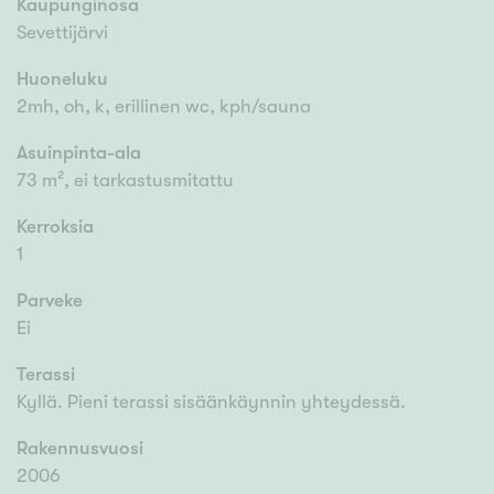
Kaupunginosa
Sevettijärvi
Huoneluku
2mh, oh, k, erillinen wc, kph/sauna
Asuinpinta-ala
73 m², ei tarkastusmitattu
Kerroksia
1
Parveke
Ei
Terassi
Kyllä. Pieni terassi sisäänkäynnin yhteydessä.
Rakennusvuosi
2006