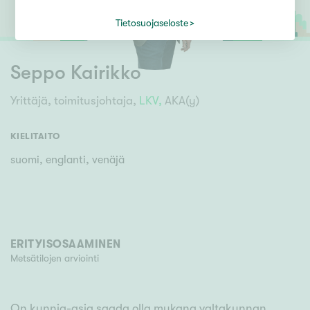
Tietosuojaseloste
Seppo Kairikko
Yrittäjä, toimitusjohtaja,
LKV,
AKA(y)
KIELITAITO
suomi, englanti, venäjä
ERITYISOSAAMINEN
Metsätilojen arviointi
On kunnia-asia saada olla mukana valtakunnan