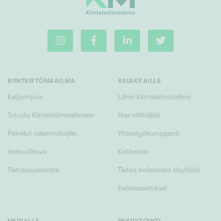
KIINTEISTÖMAAILMA
ASIAKKAILLE
Ketjuohjaus
Lähin Kiinteistömaailma
Tutustu Kiinteistömaailmaan
Hae välittäjää
Palvelut rakennuttajille
Yhteistyökumppanit
Vastuullisuus
Kotikansio
Tietosuojaseloste
Tietoa evästeiden käytöstä
Evästeasetukset
MEDIALLE
REKRYTOINTI