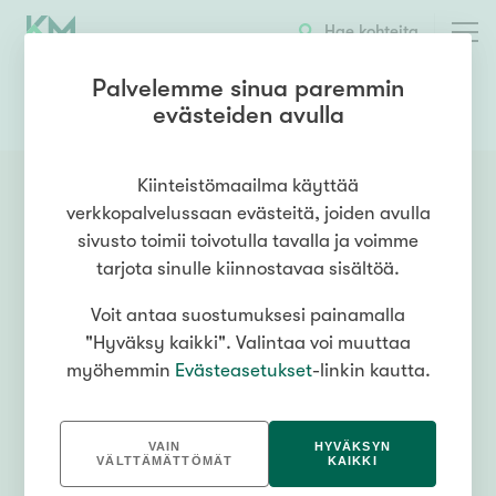
Hae kohteita
Palvelemme sinua paremmin
evästeiden avulla
0447666877
OTA YHTEYTTÄ
Kiinteistömaailma käyttää
verkkopalvelussaan evästeitä, joiden avulla
sivusto toimii toivotulla tavalla ja voimme
tarjota sinulle kiinnostavaa sisältöä.
Voit antaa suostumuksesi painamalla
"Hyväksy kaikki". Valintaa voi muuttaa
myöhemmin
Evästeasetukset
-linkin kautta.
VAIN
HYVÄKSYN
VÄLTTÄMÄTTÖMÄT
KAIKKI