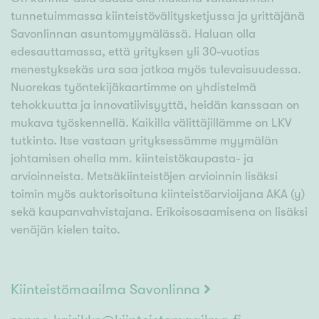
tunnetuimmassa kiinteistövälitysketjussa ja yrittäjänä
Savonlinnan asuntomyymälässä. Haluan olla
edesauttamassa, että yrityksen yli 30-vuotias
menestyksekäs ura saa jatkoa myös tulevaisuudessa.
Nuorekas työntekijäkaartimme on yhdistelmä
tehokkuutta ja innovatiivisyyttä, heidän kanssaan on
mukava työskennellä. Kaikilla välittäjillämme on LKV
tutkinto. Itse vastaan yrityksessämme myymälän
johtamisen ohella mm. kiinteistökaupasta- ja
arvioinneista. Metsäkiinteistöjen arvioinnin lisäksi
toimin myös auktorisoituna kiinteistöarvioijana AKA (y)
sekä kaupanvahvistajana. Erikoisosaamisena on lisäksi
venäjän kielen taito.
Kiinteistömaailma Savonlinna