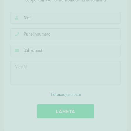
Seppo Kairikko
, Kiinteistömaailma
Savonlinna
Tietosuojaseloste
LÄHETÄ