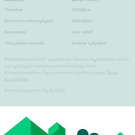
Tiedotteet
Yrittäjäksi
Kiinteistömaailma lyhyesti
Välittäjäksi
Kuvapankki
Uusi alalle?
Yhteystiedot medialle
Avoimet työpaikat
Kiinteistomaailma.fi -palvelun tai tietojen käyttäminen muihin
kuin yksityisiin tarkoituksiin on kielletty ilman
Kiinteistömaailma Oy:n antamaa kirjallista lupaa.
Sivun
käyttöehdot
Kiinteistömaailma Oy ©
2026