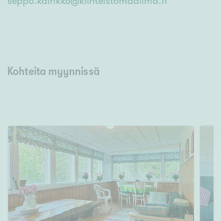
seppo.kairikko@kiinteistomaailma.fi
Kohteita myynnissä