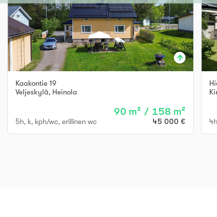
Kaakontie 19
Hi
Veljeskylä
,
Heinola
Ki
90 m² / 158 m²
5h, k, kph/wc, erillinen wc
45 000 €
4h