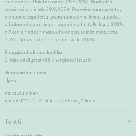
rakennettu. Palotarkastus 29.6.2016. Nuohottu
vuosittain, viimeksi 9.2.2024. Parveke kunnostettu,
olohuone tapetoitu, pesuhuoneen silikonit uusittu,
pihalaatoitusta sisäänkäynnin edustalle kesä 2024.
Yläkerran toisen makuuhuoneen seinät maalattu
2025. Katos rakennettu terassille 2026.
Energiatehokkuusluokka
Ei lain edellyttämää energiatodistusta
Huoneiston kunto
Hyvä
Vapautuminen
Viimeistään 1 - 2 kk kaupanteon jälkeen
Tontti
Tontin pinta-ala