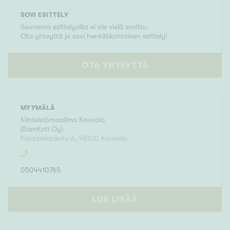
SOVI ESITTELY
Seuraava esittelyaika ei ole vielä sovittu.
Ota yhteyttä ja sovi henkilökohtainen esittely!
OTA YHTEYTTÄ
MYYMÄLÄ
Kiinteistömaailma
Kouvola
(
SamKoti Oy
)
Kauppalankatu 6
,
45100
Kouvola
0504410765
LUE LISÄÄ