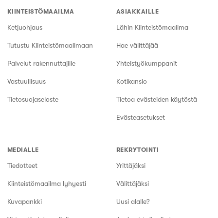
KIINTEISTÖMAAILMA
ASIAKKAILLE
Ketjuohjaus
Lähin Kiinteistömaailma
Tutustu Kiinteistömaailmaan
Hae välittäjää
Palvelut rakennuttajille
Yhteistyökumppanit
Vastuullisuus
Kotikansio
Tietosuojaseloste
Tietoa evästeiden käytöstä
Evästeasetukset
MEDIALLE
REKRYTOINTI
Tiedotteet
Yrittäjäksi
Kiinteistömaailma lyhyesti
Välittäjäksi
Kuvapankki
Uusi alalle?