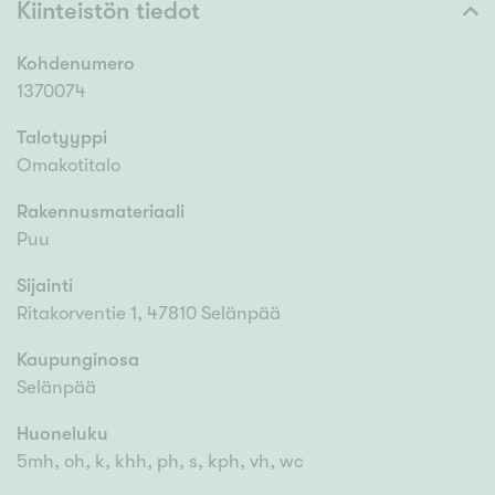
Kiinteistön tiedot
Kohdenumero
1370074
Talotyyppi
Omakotitalo
Rakennusmateriaali
Puu
Sijainti
Ritakorventie 1, 47810 Selänpää
Kaupunginosa
Selänpää
Huoneluku
5mh, oh, k, khh, ph, s, kph, vh, wc