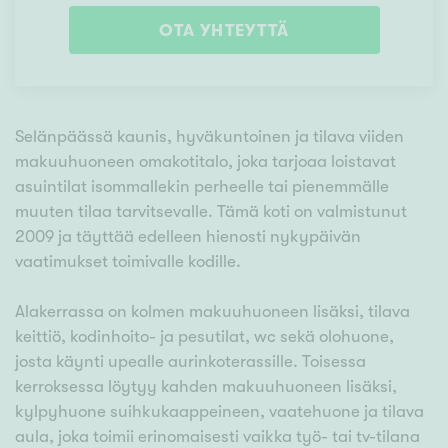
OTA YHTEYTTÄ
Selänpäässä kaunis, hyväkuntoinen ja tilava viiden
makuuhuoneen omakotitalo, joka tarjoaa loistavat
asuintilat isommallekin perheelle tai pienemmälle
muuten tilaa tarvitsevalle. Tämä koti on valmistunut
2009 ja täyttää edelleen hienosti nykypäivän
vaatimukset toimivalle kodille.
Alakerrassa on kolmen makuuhuoneen lisäksi, tilava
keittiö, kodinhoito- ja pesutilat, wc sekä olohuone,
josta käynti upealle aurinkoterassille. Toisessa
kerroksessa löytyy kahden makuuhuoneen lisäksi,
kylpyhuone suihkukaappeineen, vaatehuone ja tilava
aula, joka toimii erinomaisesti vaikka työ- tai tv-tilana