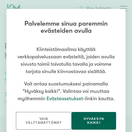
OTA YHTEYTTÄ
ESITTELY
KOHTEEN TIEDOT
Hae kohteita
Palvelemme sinua paremmin
evästeiden avulla
Ritakorventie 1
,
Selänpää
,
Kiinteistömaailma käyttää
Kouvola
verkkopalvelussaan evästeitä, joiden avulla
sivusto toimii toivotulla tavalla ja voimme
tarjota sinulle kiinnostavaa sisältöä.
165,5
m²
/
193
m²
5mh, oh, k, khh, ph, s, kph, vh, wc
Voit antaa suostumuksesi painamalla
"Hyväksy kaikki". Valintaa voi muuttaa
170 000,00 €
170 000,00 €
myöhemmin
Evästeasetukset
-linkin kautta.
Velaton hinta
Myyntihinta
VAIN
HYVÄKSYN
VÄLTTÄMÄTTÖMÄT
KAIKKI