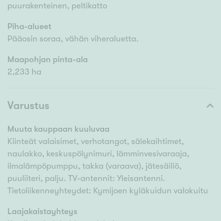
puurakenteinen, peltikatto
Piha-alueet
Pääosin soraa, vähän viheraluetta.
Maapohjan pinta-ala
2,233 ha
Varustus
Muuta kauppaan kuuluvaa
Kiinteät valaisimet, verhotangot, sälekaihtimet,
naulakko, keskuspölynimuri, lämminvesivaraaja,
ilmalämpöpumppu, takka (varaava), jätesäiliö,
puuliiteri, palju. TV-antennit: Yleisantenni.
Tietoliikenneyhteydet: Kymijoen kyläkuidun valokuitu
Laajakaistayhteys