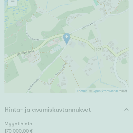
−
Leaflet
| ©
OpenStreetMapin
tekijät
Hinta- ja asumiskustannukset
Myyntihinta
170 000,00 €