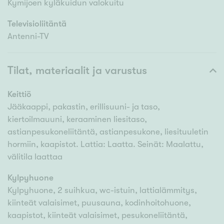
Kymijoen kyläkuidun valokuitu
Televisioliitäntä
Antenni-TV
Tilat, materiaalit ja varustus
Keittiö
Jääkaappi, pakastin, erillisuuni- ja taso,
kiertoilmauuni, keraaminen liesitaso,
astianpesukoneliitäntä, astianpesukone, liesituuletin
hormiin, kaapistot. Lattia: Laatta. Seinät: Maalattu,
välitila laattaa
Kylpyhuone
Kylpyhuone, 2 suihkua, wc-istuin, lattialämmitys,
kiinteät valaisimet, puusauna, kodinhoitohuone,
kaapistot, kiinteät valaisimet, pesukoneliitäntä,