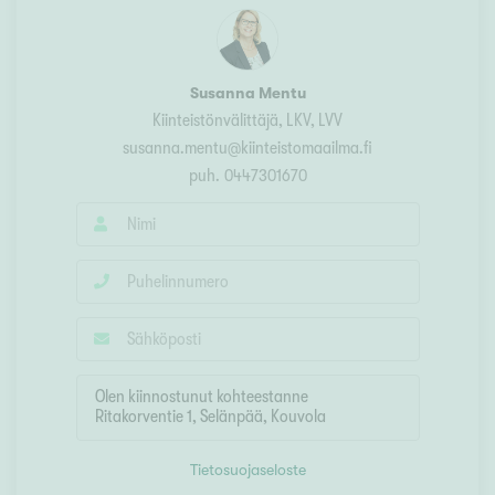
Susanna Mentu
Kiinteistönvälittäjä, LKV, LVV
susanna.mentu@kiinteistomaailma.fi
puh.
0447301670
Tietosuojaseloste