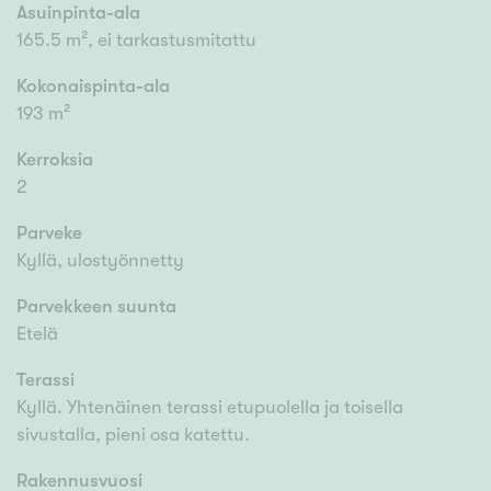
Asuinpinta-ala
165.5 m², ei tarkastusmitattu
Kokonaispinta-ala
193 m²
Kerroksia
2
Parveke
Kyllä, ulostyönnetty
Parvekkeen suunta
Etelä
Terassi
Kyllä. Yhtenäinen terassi etupuolella ja toisella
sivustalla, pieni osa katettu.
Rakennusvuosi