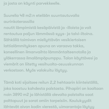
ja josta on käynti parvekkeelle.
Suurella 48 m2:n etelään suuntautuvalla
aurinkoterassilla
nautit lämpimistä kesäpäivistä ja -illoista ja voit
rentoutua paljun lämmössä syys- ja talvi-iltoina.
Sähköllä toimivan miellyttävän vesikiertoisen
lattialämmityksen apuna on varaava takka,
koneellinen ilmanvaihto lämmöntalteenotolla ja
yläkerrassa ilmalämpöpumppu. Talon käyttövesi ja
viemärit on liitetty vesihuolto-osuuskunnan
verkostoon. Myös valokuitu löytyy.
Tämä koti sijaitsee reilun 2,2 hehtaarin kiinteistöllä,
joka koostuu kahdesta palstasta. Pihapiiri on kooltaan
noin 3890 m2 ja lähistöllä olevalta palstalta saat
polttopuut ja sorat omiin tarpeisiin. Koulukyydit
lähtevät aivan kodin vierestä, uimarantoja löytyy