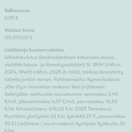
Velkaosuus
0,00 €
Velaton hinta
170 000,00 €
Lisätietoja kustannuksista
Sähkönkulutus (keskimääräinen kokonaiskulutus;
sisältää talous- ja lämmityssähkön): N. 18941 kWh/v.
2024, 19465 kWh/v. 2025 (4 hlöä), takkaa lämmitetty
talvella jonkin verran. Puhtaanapito: Kymenlaakson
Jäte Oy:n hinnaston mukaan Vesi ja jätevesi:
Selänpään vesihuolto-osuuskunta: vesimaksu 3,45
€/m3, jätevesimaksu 4,07 €/m3, perusmaksu 16,53
€/kk Kiinteistövero: 676,62 €/v. 2025 Tiemaksut:
Nuuttilan yksityistie 62 €/v. (yksikkö 27 €, perusmaksu
35 €) Lisätietoa / muut maksut: Kymijoen Kyläkuitu 30
€/kk