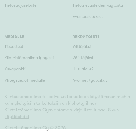
Tietosuojaseloste
Tietoa evästeiden käytöstä
Evästeasetukset
MEDIALLE
REKRYTOINTI
Tiedotteet
Yrittäjäksi
Kiinteistömaailma lyhyesti
Välittäjäksi
Kuvapankki
Uusi alalle?
Yhteystiedot medialle
Avoimet työpaikat
Kiinteistomaailma.fi -palvelun tai tietojen käyttäminen muihin
kuin yksityisiin tarkoituksiin on kielletty ilman
Kiinteistömaailma Oy:n antamaa kirjallista lupaa.
Sivun
käyttöehdot
Kiinteistömaailma Oy ©
2026