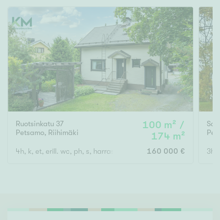
Ruotsinkatu 37
100 m² /
Sat
Petsamo
,
Riihimäki
Pel
174 m²
4h, k, et, erill. wc, ph, s, harrastetila, erillinen autotalli + varasto
160 000 €
3h, 