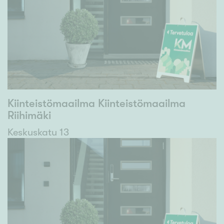
Kiinteistömaailma Kiinteistömaailma
Riihimäki
Keskuskatu 13