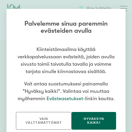
Hae kohteita
Palvelemme sinua paremmin
evästeiden avulla
0447686130
OTA YHTEYTTÄ
Kiinteistömaailma käyttää
verkkopalvelussaan evästeitä, joiden avulla
sivusto toimii toivotulla tavalla ja voimme
tarjota sinulle kiinnostavaa sisältöä.
Voit antaa suostumuksesi painamalla
"Hyväksy kaikki". Valintaa voi muuttaa
myöhemmin
Evästeasetukset
-linkin kautta.
VAIN
HYVÄKSYN
VÄLTTÄMÄTTÖMÄT
KAIKKI