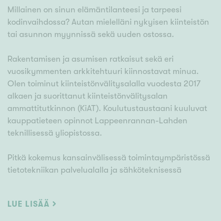
Millainen on sinun elämäntilanteesi ja tarpeesi
kodinvaihdossa? Autan mielelläni nykyisen kiinteistön
tai asunnon myynnissä sekä uuden ostossa.
Rakentamisen ja asumisen ratkaisut sekä eri
vuosikymmenten arkkitehtuuri kiinnostavat minua.
Olen toiminut kiinteistönvälitysalalla vuodesta 2017
alkaen ja suorittanut kiinteistönvälitysalan
ammattitutkinnon (KiAT). Koulutustaustaani kuuluvat
kauppatieteen opinnot Lappeenrannan-Lahden
teknillisessä yliopistossa.
Pitkä kokemus kansainvälisessä toimintaympäristössä
tietotekniikan palvelualalla ja sähköteknisessä
tukkukaupassa näkyvät työssäni mm.
asiakaslähtöisenä toimintatapana.
LUE LISÄÄ
Asiakkailta olen saanut kiitosta tavastani tehdä