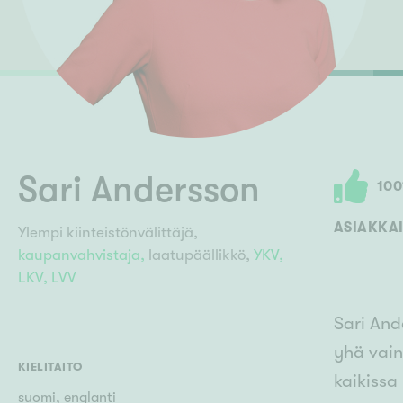
Ilmajoki
Ivalo
Asunto
M
Kiintei
Mik
J
Joensuu
Jyväskylä
Järvenpää
N
No
Sari Andersson
100
ASIAKKAI
Ylempi kiinteistönvälittäjä,
kaupanvahvistaja,
laatupäällikkö,
YKV,
LKV,
LVV
Sari And
yhä vain
KIELITAITO
kaikissa 
suomi, englanti