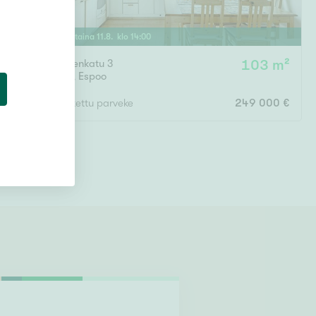
ESITTELY
Tiistaina
11
.
8
. klo
14
:
00
Kivenlahdenkatu 3
103 m²
Kivenlahti
,
Espoo
4h,k,s,lasitettu parveke
249 000 €