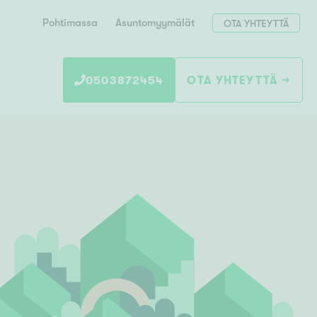
Pohtimassa
Asuntomyymälät
OTA YHTEYTTÄ
0503872454
OTA YHTEYTTÄ
Hae postinumerosi perusteella
unnon ostajille
 liittyvät
T
Tahko
Tampere
Tornio
Turku
totoimeksianto
Tuusula
V
 meidät
Vaasa
Valkeakoski
Vantaa
tys alueellasi
Varkaus
Y
vaniemi