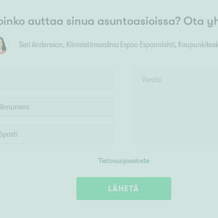
oinko auttaa sinua asuntoasioissa? Ota y
Sari Andersson
, Kiinteistömaailma
Espoo Espoonlahti, Kaupunkikesk
Tietosuojaseloste
LÄHETÄ