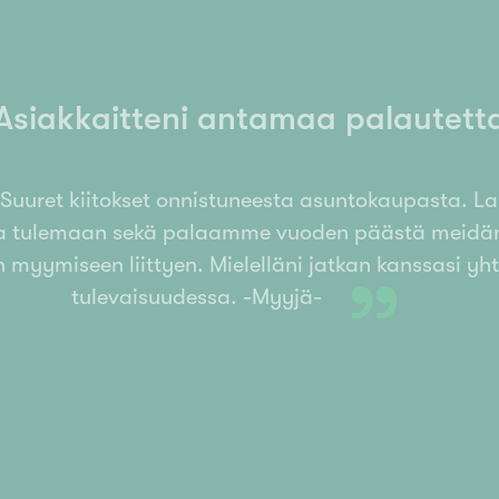
Asiakkaitteni antamaa palautett
Suuret kiitokset onnistuneesta asuntokaupasta. L
ta tulemaan sekä palaamme vuoden päästä meidän
 myymiseen liittyen. Mielelläni jatkan kanssasi yht
”
tulevaisuudessa. -Myyjä-