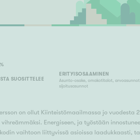
Senioriasuminen
jen hinnat
Valitse kiinteistönvälittäjä
S
stönvälitys alueellasi
Arviointipalvelu
keli
Mänttä
Salo
Savonlinna
Seinäj
Siilinjärvi
Sotkamo
Söde
kia
Nummela
%
ERITYISOSAAMINEN
STA SUOSITTELEE
Asunto-osake, omakotitalot, arvoasunnot,
sijoitusasunnot
ersson on ollut Kiinteistömaailmassa jo vuodesta
 vihreämmäksi. Energiseen, ja työstään innostuneese
kodin vaihtoon liittyvissä asioissa laadukkaasti, ta