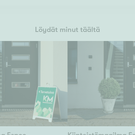
Löydät minut täältä
ma Espoo
Kiinteistömaailma E