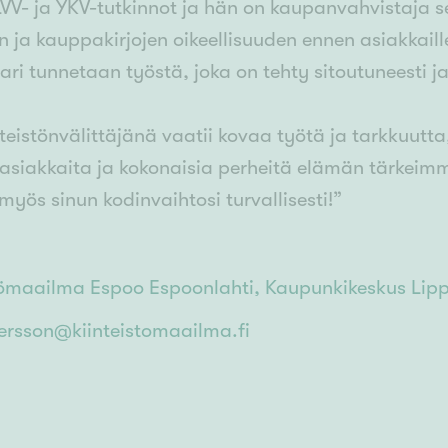
LVV- ja YKV-tutkinnot ja hän on kaupanvahvistaja 
en ja kauppakirjojen oikeellisuuden ennen asiakkail
ri tunnetaan työstä, joka on tehty sitoutuneesti ja h
nteistönvälittäjänä vaatii kovaa työtä ja tarkkuutt
 asiakkaita ja kokonaisia perheitä elämän tärkei
myös sinun kodinvaihtosi turvallisesti!”
tömaailma Espoo Espoonlahti, Kaupunkikeskus Lip
ersson@kiinteistomaailma.fi