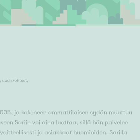
Ylivieska
Ylöjärvi
oki
rkulla
 uudiskohteet,
 2005, ja kokeneen ammattilaisen sydän muuttuu
en Sariin voi aina luottaa, sillä hän palvelee
voitteellisesti ja asiakkaat huomioiden. Sarilla