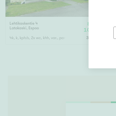
Lehtikaskentie 4
85 m² /
Latokaski
,
Espoo
109,5 m²
4k, k, kph/s, 2x wc, khh, var., parveke, terassi- ja piha-alue
350 000 €