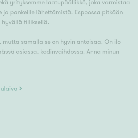
sekä yrityksemme laatupäällikkö, joka varmistaa
le ja pankeille lähettämistä. Espoossa pitkään
yvällä fiiliksellä.
a, mutta samalla se on hyvin antoisaa. On ilo
mmässä asiassa, kodinvaihdossa. Anna minun
pulaiva