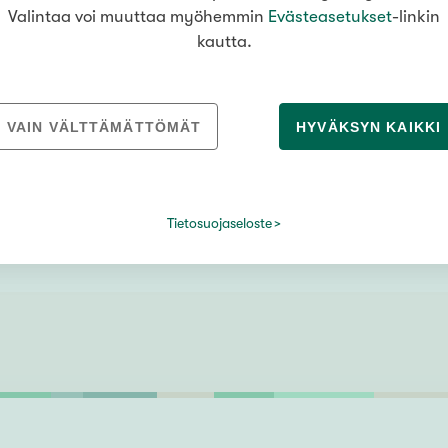
Valintaa voi muuttaa myöhemmin
Evästeasetukset
-linkin
kautta.
ESITTELY
Tiistaina
11
.
8
. klo
15
:
15
Porintie 2
51,5 m²
Munkkivuori
,
Helsinki
VAIN VÄLTTÄMÄTTÖMÄT
HYVÄKSYN KAIKKI
2h, k, kph, las.p
269 000 €
Tietosuojaseloste