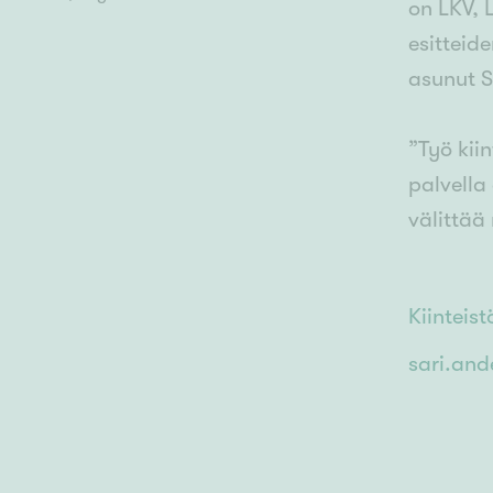
on LKV, 
esitteid
asunut Sa
”Työ kii
palvella
välittää 
Kiinteis
sari.and