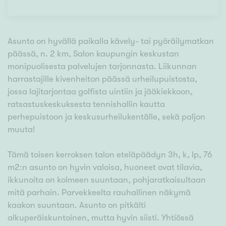
Asunto on hyvällä paikalla kävely- tai pyöräilymatkan
päässä, n. 2 km, Salon kaupungin keskustan
monipuolisesta palvelujen tarjonnasta. Liikunnan
harrastajille kivenheiton päässä urheilupuistosta,
jossa lajitarjontaa golfista uintiin ja jääkiekkoon,
ratsastuskeskuksesta tennishallin kautta
perhepuistoon ja keskusurheilukentälle, sekä paljon
muuta!
Tämä toisen kerroksen talon eteläpäädyn 3h, k, lp, 76
m2:n asunto on hyvin valoisa, huoneet ovat tilavia,
ikkunoita on kolmeen suuntaan, pohjaratkaisultaan
mitä parhain. Parvekkeelta rauhallinen näkymä
kaakon suuntaan. Asunto on pitkälti
alkuperäiskuntoinen, mutta hyvin siisti. Yhtiössä