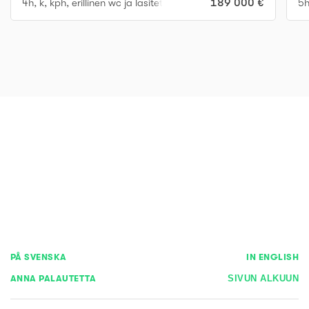
4h, k, kph, erillinen wc ja lasitettu parveke
189 000 €
5h
PÅ SVENSKA
IN ENGLISH
ANNA PALAUTETTA
SIVUN ALKUUN