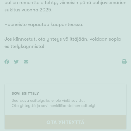
paljon remontteja tehty, viimeisimpänä pohjaviemärien
sukitus vuonna 2025.
Huoneisto vapautuu kaupanteossa.
Jos kiinnostut, ota yhteys välittäjään, voidaan sopia
esittelykäynnistä!
SOVI ESITTELY
Seuraava esittelyaika ei ole vielä sovittu.
Ota yhteyttä ja sovi henkilökohtainen esittely!
OTA YHTEYTTÄ