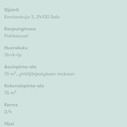
Sijainti
Kontionkuja 3, 24100 Salo
Kaupunginosa
Pahkavuori
Huoneluku
3h+k+lp
Asuinpinta-ala
76 m², yhtiöjärjestyksen mukaan
Kokonaispinta-ala
76 m²
Kerros
2/4
Hissi