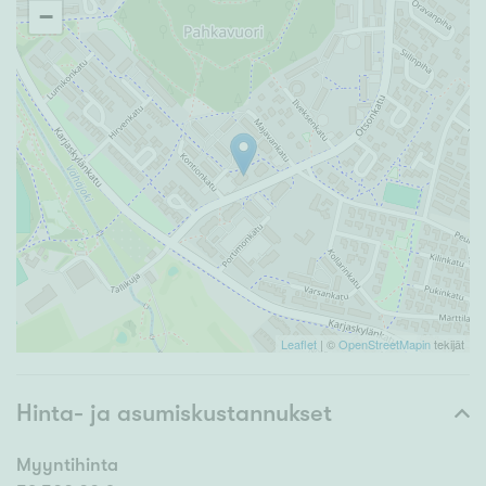
−
Leaflet
| ©
OpenStreetMapin
tekijät
Hinta- ja asumiskustannukset
Myyntihinta