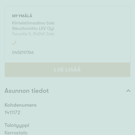
MYYMÄLÄ
Kiinteistömaailma
Salo
(
Muuttovoitto LKV Oy
)
Turuntie 9
,
24240
Salo
0452117766
LUE LISÄÄ
Asunnon tiedot
Kohdenumero
1411172
Talotyyppi
Kerrostalo