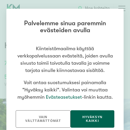
OTA YHTEYTTÄ
ESITTELY
KOHTEEN TIEDOT
Hae kohteita
Palvelemme sinua paremmin
evästeiden avulla
Kontionkuja 3
,
Pahkavuori
,
Salo
Kiinteistömaailma käyttää
verkkopalvelussaan evästeitä, joiden avulla
76
m²
/
76
m²
3h+k+lp
sivusto toimii toivotulla tavalla ja voimme
tarjota sinulle kiinnostavaa sisältöä.
59 500,00 €
59 500,00 €
Voit antaa suostumuksesi painamalla
Velaton hinta
Myyntihinta
"Hyväksy kaikki". Valintaa voi muuttaa
myöhemmin
Evästeasetukset
-linkin kautta.
VAIN
HYVÄKSYN
VÄLTTÄMÄTTÖMÄT
KAIKKI