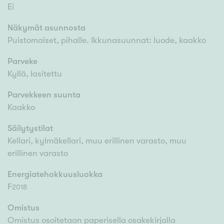
Ei
Näkymät asunnosta
Puistomaiset, pihalle. Ikkunasuunnat: luode, kaakko
Parveke
Kyllä, lasitettu
Parvekkeen suunta
Kaakko
Säilytystilat
Kellari, kylmäkellari, muu erillinen varasto, muu
erillinen varasto
Energiatehokkuusluokka
F
2018
Omistus
Omistus osoitetaan paperisella osakekirjalla