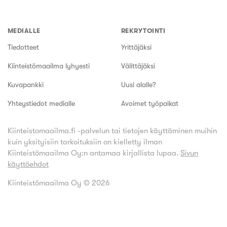
MEDIALLE
REKRYTOINTI
Tiedotteet
Yrittäjäksi
Kiinteistömaailma lyhyesti
Välittäjäksi
Kuvapankki
Uusi alalle?
Yhteystiedot medialle
Avoimet työpaikat
Kiinteistomaailma.fi -palvelun tai tietojen käyttäminen muihin
kuin yksityisiin tarkoituksiin on kielletty ilman
Kiinteistömaailma Oy:n antamaa kirjallista lupaa.
Sivun
käyttöehdot
Kiinteistömaailma Oy ©
2026