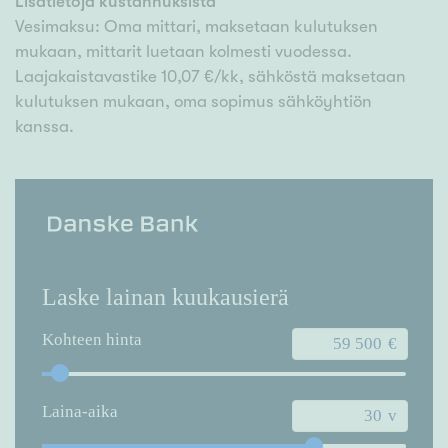
Lisätietoja kustannuksista
Vesimaksu: Oma mittari, maksetaan kulutuksen
mukaan, mittarit luetaan kolmesti vuodessa.
Laajakaistavastike 10,07 €/kk, sähköstä maksetaan
kulutuksen mukaan, oma sopimus sähköyhtiön
kanssa.