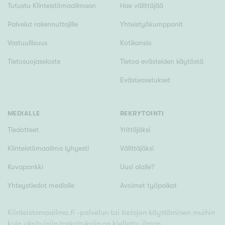
Tutustu Kiinteistömaailmaan
Hae välittäjää
Palvelut rakennuttajille
Yhteistyökumppanit
Vastuullisuus
Kotikansio
Tietosuojaseloste
Tietoa evästeiden käytöstä
Evästeasetukset
MEDIALLE
REKRYTOINTI
Tiedotteet
Yrittäjäksi
Kiinteistömaailma lyhyesti
Välittäjäksi
Kuvapankki
Uusi alalle?
Yhteystiedot medialle
Avoimet työpaikat
Kiinteistomaailma.fi -palvelun tai tietojen käyttäminen muihin
kuin yksityisiin tarkoituksiin on kielletty ilman