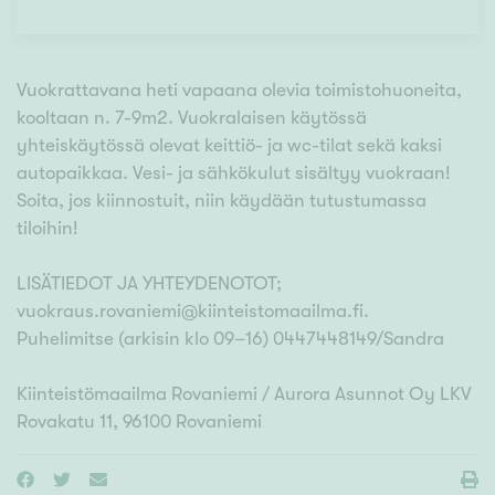
Vuokrattavana heti vapaana olevia toimistohuoneita,
kooltaan n. 7-9m2. Vuokralaisen käytössä
yhteiskäytössä olevat keittiö- ja wc-tilat sekä kaksi
autopaikkaa. Vesi- ja sähkökulut sisältyy vuokraan!
Soita, jos kiinnostuit, niin käydään tutustumassa
tiloihin!
LISÄTIEDOT JA YHTEYDENOTOT;
vuokraus.rovaniemi@kiinteistomaailma.fi.
Puhelimitse (arkisin klo 09–16) 0447448149/Sandra
Kiinteistömaailma Rovaniemi / Aurora Asunnot Oy LKV