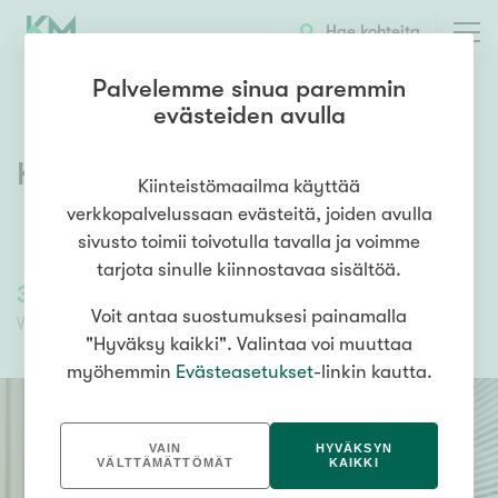
Hae kohteita
Palvelemme sinua paremmin
evästeiden avulla
Kansankatu 10
,
Rovaniemi
Kiinteistömaailma käyttää
verkkopalvelussaan evästeitä, joiden avulla
sivusto toimii toivotulla tavalla ja voimme
tarjota sinulle kiinnostavaa sisältöä.
350,00 €/kk
Vuokravakuus
Voit antaa suostumuksesi painamalla
Vuokra
"Hyväksy kaikki". Valintaa voi muuttaa
myöhemmin
Evästeasetukset
-linkin kautta.
VAIN
HYVÄKSYN
VÄLTTÄMÄTTÖMÄT
KAIKKI