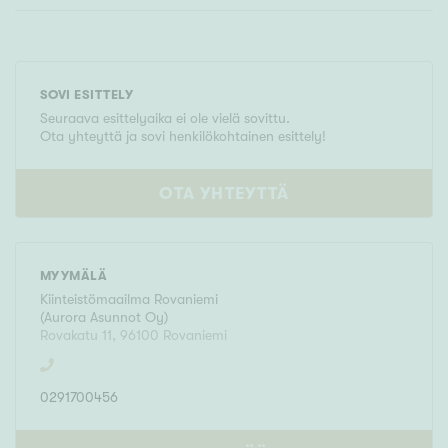
SOVI ESITTELY
Seuraava esittelyaika ei ole vielä sovittu.
Ota yhteyttä ja sovi henkilökohtainen esittely!
OTA YHTEYTTÄ
MYYMÄLÄ
Kiinteistömaailma
Rovaniemi
(
Aurora Asunnot Oy
)
Rovakatu 11
,
96100
Rovaniemi
0291700456