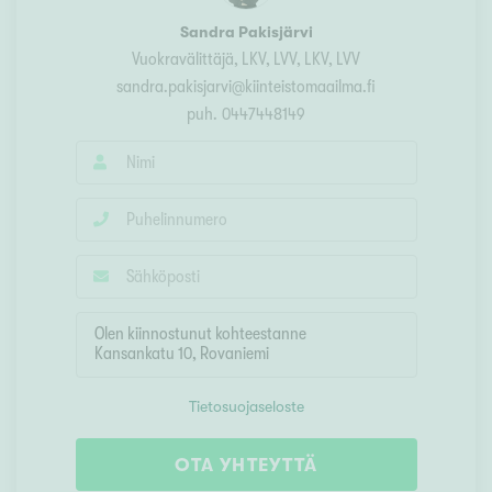
Sandra Pakisjärvi
Vuokravälittäjä, LKV, LVV
, LKV, LVV
sandra.pakisjarvi@kiinteistomaailma.fi
puh.
0447448149
Tietosuojaseloste
OTA YHTEYTTÄ