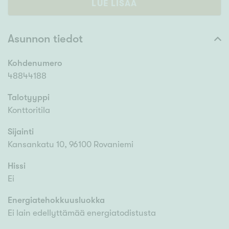
LUE LISÄÄ
Asunnon tiedot
Kohdenumero
48844188
Talotyyppi
Konttoritila
Sijainti
Kansankatu 10, 96100 Rovaniemi
Hissi
Ei
Energiatehokkuusluokka
Ei lain edellyttämää energiatodistusta