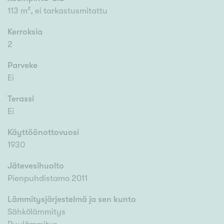
113 m², ei tarkastusmitattu
Kerroksia
2
Parveke
Ei
Terassi
Ei
Käyttöönottovuosi
1930
Jätevesihuolto
Pienpuhdistamo 2011
Lämmitysjärjestelmä ja sen kunto
Sähkölämmitys