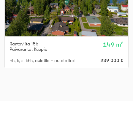
Rantaviita 15b
149 m²
Päiväranta
,
Kuopio
4h, k, s, khh, aulatila + autotallirakennus
239 000 €