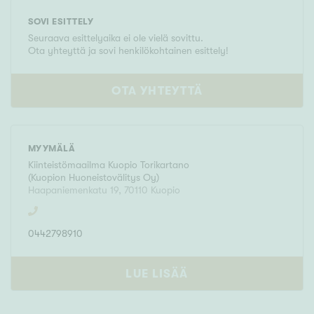
SOVI ESITTELY
Seuraava esittelyaika ei ole vielä sovittu.
Ota yhteyttä ja sovi henkilökohtainen esittely!
OTA YHTEYTTÄ
MYYMÄLÄ
Kiinteistömaailma
Kuopio Torikartano
(
Kuopion Huoneistovälitys Oy
)
Haapaniemenkatu 19
,
70110
Kuopio
0442798910
LUE LISÄÄ