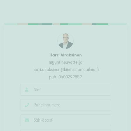
Harri Airaksinen
myyntineuvottelija
harri.airaksinen@kiinteistomaailma.fi
puh.
0400292552