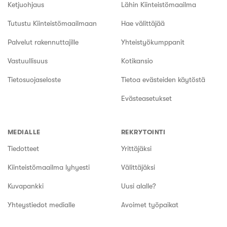
Ketjuohjaus
Lähin Kiinteistömaailma
Tutustu Kiinteistömaailmaan
Hae välittäjää
Palvelut rakennuttajille
Yhteistyökumppanit
Vastuullisuus
Kotikansio
Tietosuojaseloste
Tietoa evästeiden käytöstä
Evästeasetukset
MEDIALLE
REKRYTOINTI
Tiedotteet
Yrittäjäksi
Kiinteistömaailma lyhyesti
Välittäjäksi
Kuvapankki
Uusi alalle?
Yhteystiedot medialle
Avoimet työpaikat