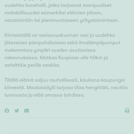
uudehko konehalli, jotka tarjoavat monipuoliset
mahdollisuudet esimerkiksi eläinten pitoon,
varastointiin tai pienimuotoiseen yritystoimintaan.
Kiinteistöllä on vesiosuuskunnan vesi ja uudehko
jätevesien pienpuhdistamo sekä ilmalämpöpumput
molemmissa ympäri vuoden asuttavissa
rakennuksissa. Matkaa Kuopioon alle 40km ja
asfalttitie perille saakka.
Täällä elämä soljuu rauhallisesti, kaukana kaupungin
kiireestä. Maalaisidylli tarjoaa tilaa hengittää, nauttia
luonnosta ja elää omassa tahdissa.