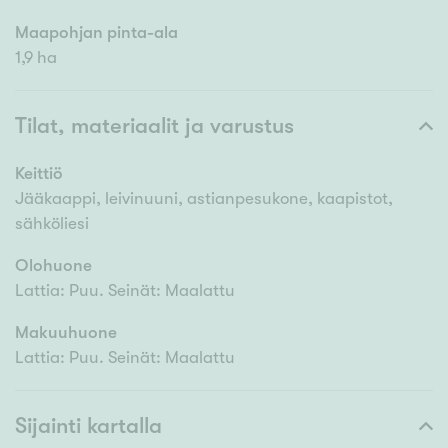
Maapohjan pinta-ala
1,9 ha
Tilat, materiaalit ja varustus
Keittiö
Jääkaappi, leivinuuni, astianpesukone, kaapistot,
sähköliesi
Olohuone
Lattia: Puu. Seinät: Maalattu
Makuuhuone
Lattia: Puu. Seinät: Maalattu
Sijainti kartalla