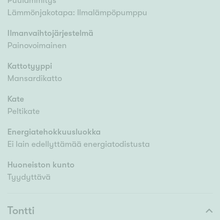
Puulämmitys
Lämmönjakotapa: Ilmalämpöpumppu
Ilmanvaihtojärjestelmä
Painovoimainen
Kattotyyppi
Mansardikatto
Kate
Peltikate
Energiatehokkuusluokka
Ei lain edellyttämää energiatodistusta
Huoneiston kunto
Tyydyttävä
Tontti