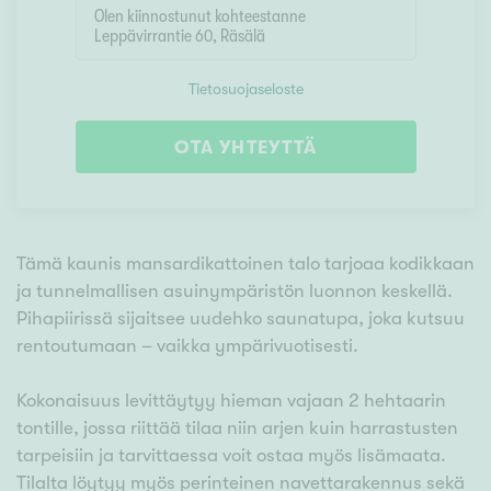
Tietosuojaseloste
OTA YHTEYTTÄ
Tämä kaunis mansardikattoinen talo tarjoaa kodikkaan
ja tunnelmallisen asuinympäristön luonnon keskellä.
Pihapiirissä sijaitsee uudehko saunatupa, joka kutsuu
rentoutumaan – vaikka ympärivuotisesti.
Kokonaisuus levittäytyy hieman vajaan 2 hehtaarin
tontille, jossa riittää tilaa niin arjen kuin harrastusten
tarpeisiin ja tarvittaessa voit ostaa myös lisämaata.
Tilalta löytyy myös perinteinen navettarakennus sekä