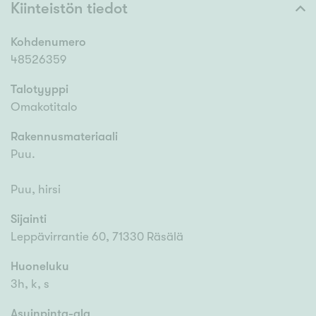
Kiinteistön tiedot
Kohdenumero
48526359
Talotyyppi
Omakotitalo
Rakennusmateriaali
Puu.
Puu, hirsi
Sijainti
Leppävirrantie 60, 71330 Räsälä
Huoneluku
3h, k, s
Asuinpinta-ala