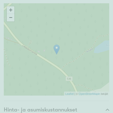
+
−
Leaflet
| ©
OpenStreetMapin
tekijät
Hinta- ja asumiskustannukset