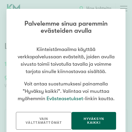
OTA YHTEYTTÄ
ESITTELY
KOHTEEN TIEDOT
TARJOUSKAUPPA
Hae kohteita
Palvelemme sinua paremmin
evästeiden avulla
Leppävirrantie 60
,
Räsälä
Kiinteistömaailma käyttää
verkkopalvelussaan evästeitä, joiden avulla
113
m²
3h, k, s
sivusto toimii toivotulla tavalla ja voimme
tarjota sinulle kiinnostavaa sisältöä.
90 000,00 €
90 000,00 €
Voit antaa suostumuksesi painamalla
Velaton lähtöhinta
Lähtöhinta ilman velkaosuutta
"Hyväksy kaikki". Valintaa voi muuttaa
myöhemmin
Evästeasetukset
-linkin kautta.
TARJOUSKAUPPA
VAIN
HYVÄKSYN
VÄLTTÄMÄTTÖMÄT
KAIKKI
SEURAA KOHDETTA