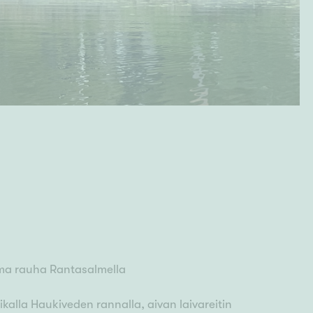
ma rauha Rantasalmella
kalla Haukiveden rannalla, aivan laivareitin