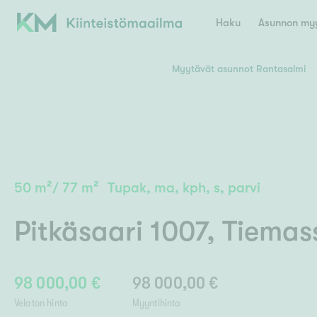
Haku
Asunnon myy
Myytävät asunnot Rantasalmi
Valitse lähin myymäläpaikkakunta
Asun
E
K
Kiint
Tarj
Espoo
Ka
Ka
50
m²
/
77
m²
Tupak, ma, kph, s, parvi
Ki
Kiint
Ko
H
Digi
Pitkäsaari 1007
,
Tiemas
Hamina
Helsinki
Hyvinkää
Avoi
L
Hämeenlinna
Lah
98 000,00 €
98 000,00 €
Lev
I
Päätök
Velaton hinta
Myyntihinta