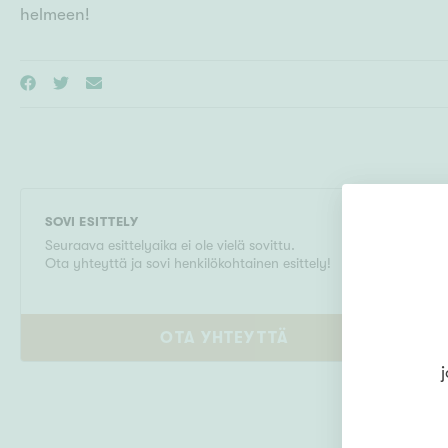
helmeen!
SOVI ESITTELY
Seuraava esittelyaika ei ole vielä sovittu.
Ota yhteyttä ja sovi henkilökohtainen esittely!
OTA YHTEYTTÄ
j