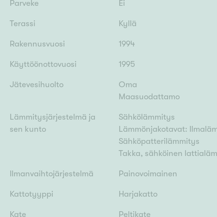
Parveke
Ei
Terassi
Kyllä
Rakennusvuosi
1994
Käyttöönottovuosi
1995
Jätevesihuolto
Oma
Maasuodattamo
Lämmitysjärjestelmä ja
Sähkölämmitys
sen kunto
Lämmönjakotavat: Ilmaläm
Sähköpatterilämmitys
Takka, sähköinen lattialä
Ilmanvaihtojärjestelmä
Painovoimainen
Kattotyyppi
Harjakatto
Kate
Peltikate