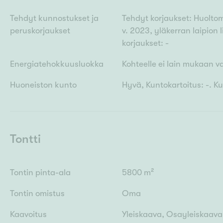
Tehdyt kunnostukset ja
Tehdyt korjaukset: Huolt
peruskorjaukset
v. 2023, yläkerran laipion l
korjaukset: -
Energiatehokkuusluokka
Kohteelle ei lain mukaan v
Huoneiston kunto
Hyvä, Kuntokartoitus: -. K
Tontti
Tontin pinta-ala
5800 m²
Tontin omistus
Oma
Kaavoitus
Yleiskaava, Osayleiskaava