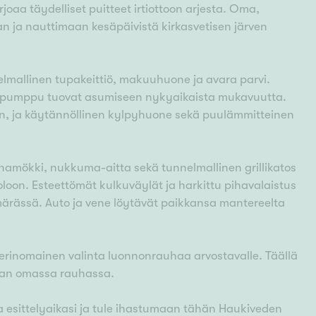
oaa täydelliset puitteet irtiottoon arjesta. Oma,
n ja nauttimaan kesäpäivistä kirkasvetisen järven
elmallinen tupakeittiö, makuuhuone ja avara parvi.
mpöpumppu tuovat asumiseen nykyaikaista mukavuutta.
hin, ja käytännöllinen kylpyhuone sekä puulämmitteinen
aunamökki, nukkuma-aitta sekä tunnelmallinen grillikatos
oloon. Esteettömät kulkuväylät ja harkittu pihavalaistus
ämärässä. Auto ja vene löytävät paikkansa mantereelta
 erinomainen valinta luonnonrauhaa arvostavalle. Täällä
aan omassa rauhassa.
 esittelyaikasi ja tule ihastumaan tähän Haukiveden