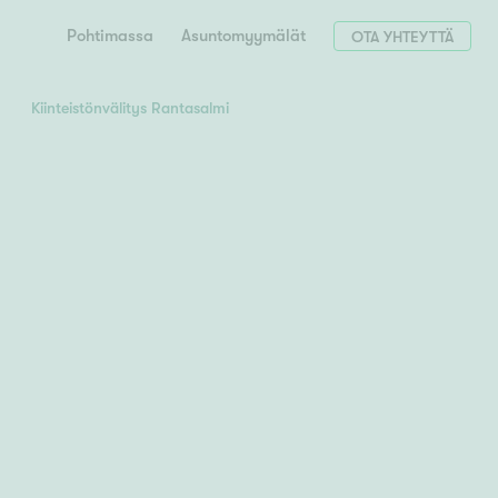
Pohtimassa
Asuntomyymälät
OTA YHTEYTTÄ
Kiinteistönvälitys Rantasalmi
Hae postinumerosi perusteella
unnon ostajille
 liittyvät
T
Tahko
Tampere
Tornio
Turku
totoimeksianto
Tuusula
V
 meidät
Vaasa
Valkeakoski
Vantaa
tys alueellasi
Varkaus
Y
vaniemi