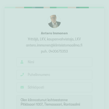
Ylivieska
Ylöjärvi
oki
rkulla
Antero Immonen
Yrittäjä, LKV, kaupanvahvistaja
, LKV
antero.immonen@kiinteistomaailma.fi
puh.
0400675353