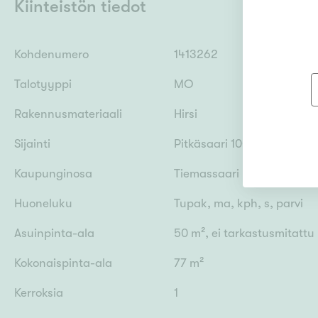
Kiinteistön tiedot
Kohdenumero
1413262
Talotyyppi
MO
Rakennusmateriaali
Hirsi
Sijainti
Pitkäsaari 1007, 58900 Ra
Kaupunginosa
Tiemassaari
Huoneluku
Tupak, ma, kph, s, parvi
Asuinpinta-ala
50 m², ei tarkastusmitattu
Kokonaispinta-ala
77 m²
Kerroksia
1