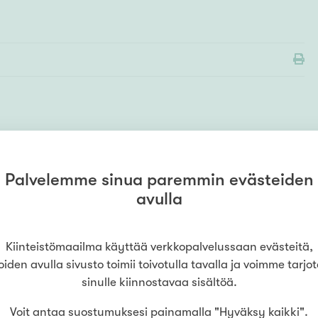
MYYMÄLÄ
Kiinteistömaailma
Varkaus
Palvelemme sinua paremmin evästeiden
(
At1 Oy
)
avulla
0175522400
Kauppakatu 35
,
78200
Varkaus
LUE LISÄÄ
Kiinteistömaailma käyttää verkkopalvelussaan evästeitä,
oiden avulla sivusto toimii toivotulla tavalla ja voimme tarjo
sinulle kiinnostavaa sisältöä.
Voit antaa suostumuksesi painamalla "Hyväksy kaikki".