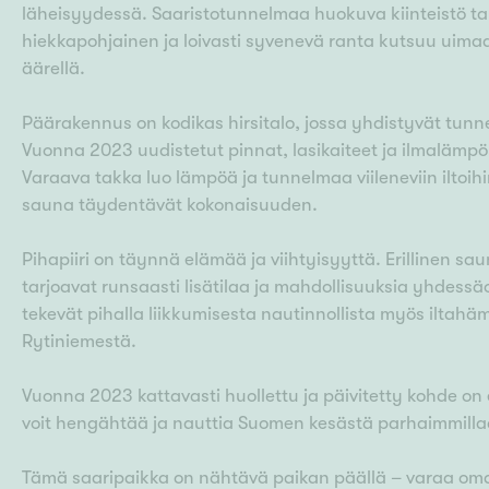
läheisyydessä. Saaristotunnelmaa huokuva kiinteistö tarj
hiekkapohjainen ja loivasti syvenevä ranta kutsuu uimaa
äärellä.
Päärakennus on kodikas hirsitalo, jossa yhdistyvät tunn
Vuonna 2023 uudistetut pinnat, lasikaiteet ja ilmalä
Varaava takka luo lämpöä ja tunnelmaa viileneviin iltoi
sauna täydentävät kokonaisuuden.
Pihapiiri on täynnä elämää ja viihtyisyyttä. Erillinen s
tarjoavat runsaasti lisätilaa ja mahdollisuuksia yhdessä
tekevät pihalla liikkumisesta nautinnollista myös iltah
Rytiniemestä.
Vuonna 2023 kattavasti huollettu ja päivitetty kohde on
voit hengähtää ja nauttia Suomen kesästä parhaimmill
Tämä saaripaikka on nähtävä paikan päällä – varaa oma