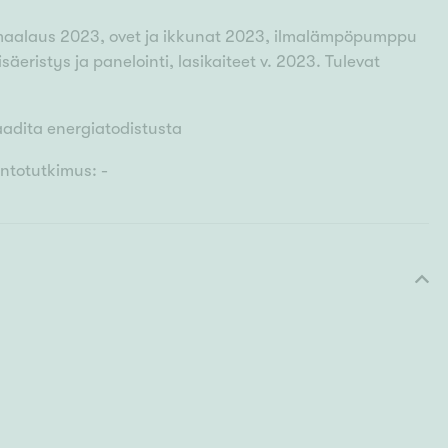
omaalaus 2023, ovet ja ikkunat 2023, ilmalämpöpumppu
isäeristys ja panelointi, lasikaiteet v. 2023. Tulevat
aadita energiatodistusta
untotutkimus: -