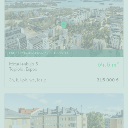
ESITTELY
Keskiviikkona
12
.
8
. klo
15
:
00
Itätuulenkuja 5
64,5 m²
Tapiola
,
Espoo
3h, k, kph, wc, las.p
315 000 €