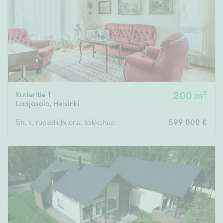
Kutteritie 1
200 m²
Laajasalo
,
Helsinki
5h, k, ruokailuhuone, takkahuone, kph, sauna, 2x wc, khh
599 000 €