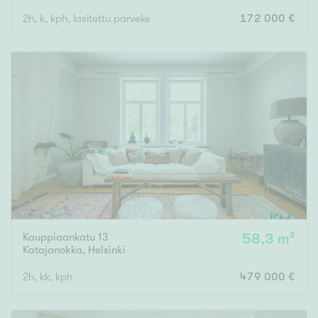
2h, k, kph, lasitettu parveke
172 000 €
Kauppiaankatu 13
58,3 m²
Katajanokka
,
Helsinki
2h, kk, kph
479 000 €