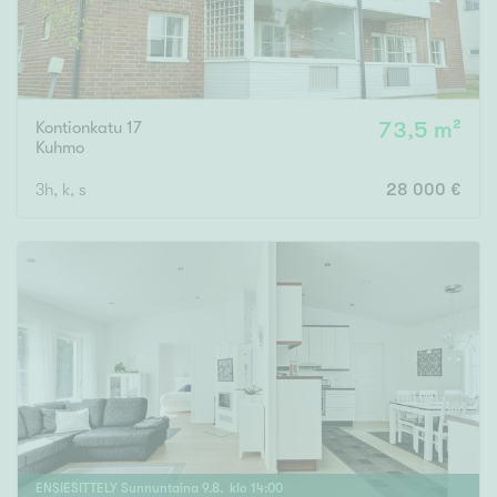
Kontionkatu 17
73,5 m²
Kuhmo
3h, k, s
28 000 €
ENSIESITTELY
Sunnuntaina
9
.
8
. klo
14
:
00