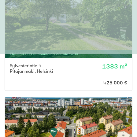
ENSIESITTELY
Sunnuntaina
9
.
8
. klo
14
:
00
Sylvesterintie 4
1383 m²
Pitäjänmäki
,
Helsinki
425 000 €