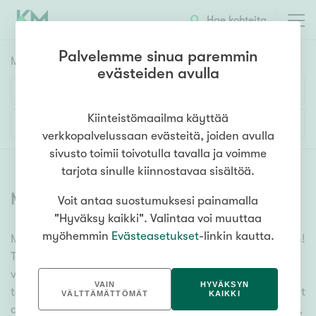
Hae kohteita
Palvelemme sinua paremmin
Myyntikohteet
HAE
evästeiden avulla
Huoneluku
Kiinteistömaailma käyttää
Lisää hakuehtoja
verkkopalvelussaan evästeitä, joiden avulla
1h
2h
3h
4h
5h+
sivusto toimii toivotulla tavalla ja voimme
tarjota sinulle kiinnostavaa sisältöä.
Myytävät asunnot
(
6378
)
Voit antaa suostumuksesi painamalla
Asuntotyyppi
"Hyväksy kaikki". Valintaa voi muuttaa
Kerros-/luhtitalo
myöhemmin
Evästeasetukset
-linkin kautta.
Meiltä löydät myytävät asunnot, oli tarpeesi mikä vain!
Rivitalo/paritalo
Tuhansien kohteiden ja satojen kiinteistönvälittäjien
Omakoti-/erillistalo
verkostomme auttaa sinua kenties elämäsi
VAIN
HYVÄKSYN
tärkeimmässä päätöksessä. Katso alta kaikki myytävät
Maa- tai metsätila
VÄLTTÄMÄTTÖMÄT
KAIKKI
asunnot. Hyödynnä myös kätevää hakutyökaluamme,