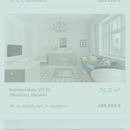
4h, k, s, ulkovarasto
305 000 €
Kapteeninkatu 20-22
70,5 m²
Ullanlinna
,
Helsinki
3h, avokeittiö, kph ja vaatehuone
685 000 €