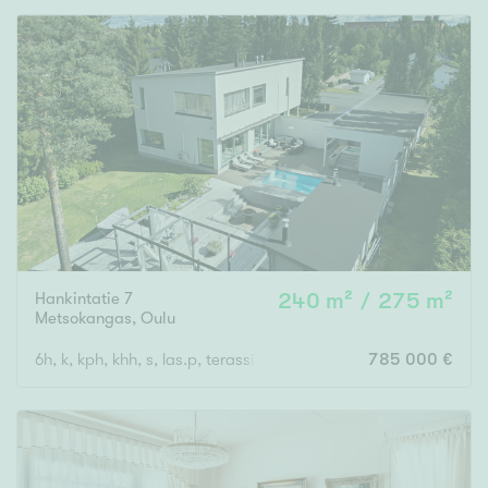
Hankintatie 7
240 m² / 275 m²
Metsokangas
,
Oulu
6h, k, kph, khh, s, las.p, terassi + autotalli
785 000 €