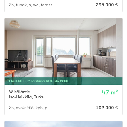
2h, tupak, s, wc, terassi
295 000 €
ENSIESITTELY
Torstaina
13
.
8
. klo
14
:
00
Väisäläntie 1
47 m²
Iso-Heikkilä
,
Turku
2h, avokeittiö, kph, p
109 000 €