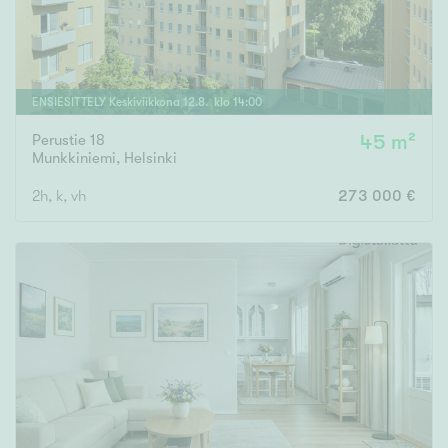
ENSIESITTELY
Keskiviikkona
12
.
8
. klo
14
:
00
Perustie 18
45 m²
Munkkiniemi
,
Helsinki
2h, k, vh
273 000 €