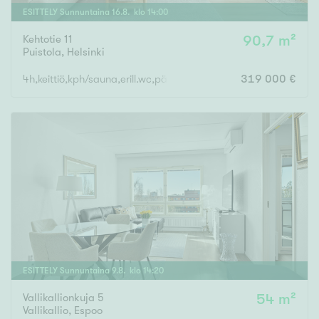
ESITTELY
Sunnuntaina
16
.
8
. klo
14
:
00
Kehtotie 11
90,7 m²
Puistola
,
Helsinki
4h,keittiö,kph/sauna,erill.wc,päätypiha
319 000 €
ESITTELY
Sunnuntaina
9
.
8
. klo
14
:
20
Vallikallionkuja 5
54 m²
Vallikallio
,
Espoo