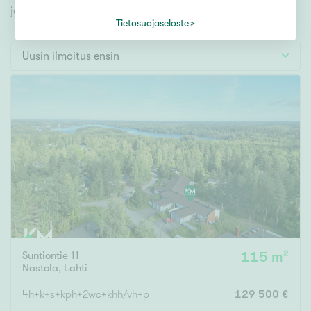
Tontti
jonka avulla löydät omien toiveidesi mukaisen kodin.
Vapaa-ajan asunto
Tietosuojaseloste
Toimitila
Uusin ilmoitus ensin
Autotalli
Muut
Hinta
000
000 €
Pinta-ala
Suntiontie 11
115 m²
Asuinpinta-ala
Kokonaispinta-ala
Nastola
,
Lahti
m²
4h+k+s+kph+2wc+khh/vh+p
129 500 €