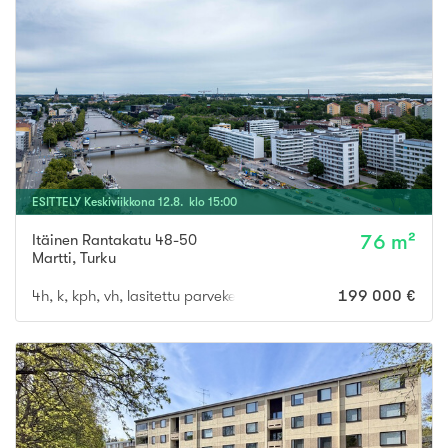
ESITTELY
Keskiviikkona
12
.
8
. klo
15
:
00
Itäinen Rantakatu 48-50
76 m²
Martti
,
Turku
4h, k, kph, vh, lasitettu parveke
199 000 €