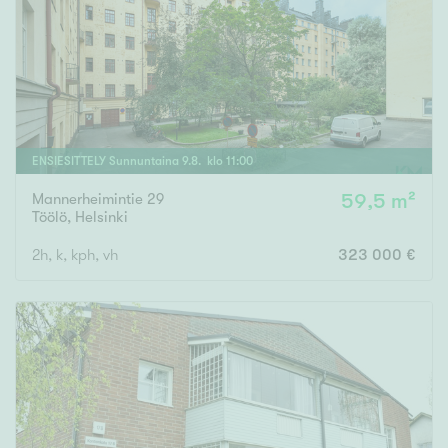
Tyydyttävä
Välttävä
Ominaisuudet
Hissi
ENSIESITTELY
Sunnuntaina
9
.
8
. klo
11
:
00
Järvi- tai merinäköala
Maalämpö
Mannerheimintie 29
59,5 m²
Töölö
,
Helsinki
Oma ranta
2h, k, kph, vh
323 000 €
Oma sauna
Parveke
Senioriasunto