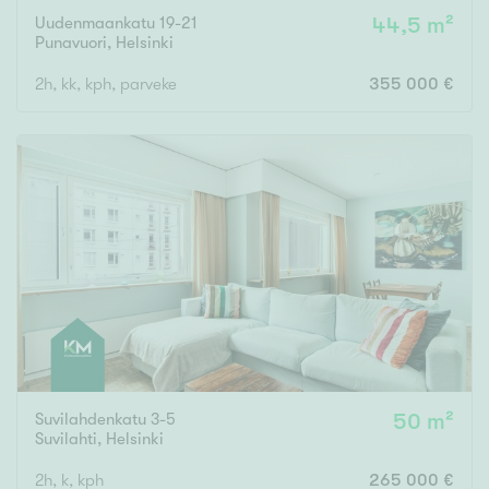
Uudenmaankatu 19-21
44,5 m²
Punavuori
,
Helsinki
2h, kk, kph, parveke
355 000 €
Suvilahdenkatu 3-5
50 m²
Suvilahti
,
Helsinki
2h, k, kph
265 000 €