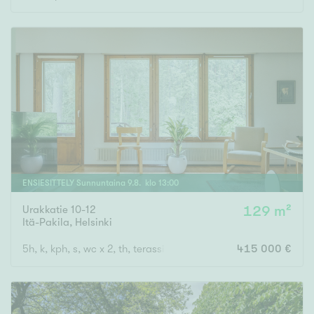
ENSIESITTELY
Sunnuntaina
9
.
8
. klo
13
:
00
Urakkatie 10-12
129 m²
Itä-Pakila
,
Helsinki
5h, k, kph, s, wc x 2, th, terassiparveke, vilpola, piha, autopaikk
415 000 €