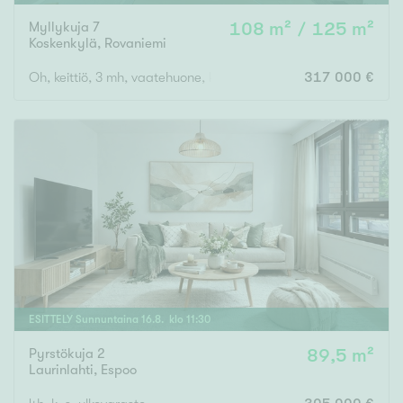
Myllykuja 7
108 m² / 125 m²
Koskenkylä
,
Rovaniemi
Oh, keittiö, 3 mh, vaatehuone, kodinhoitohuone, wc, kylpyhuone,
317 000 €
ESITTELY
Sunnuntaina
16
.
8
. klo
11
:
30
Pyrstökuja 2
89,5 m²
Laurinlahti
,
Espoo