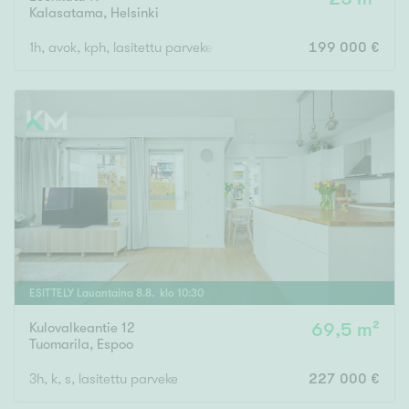
Kalasatama
,
Helsinki
1h, avok, kph, lasitettu parveke
199 000 €
ESITTELY
Lauantaina
8
.
8
. klo
10
:
30
Kulovalkeantie 12
69,5 m²
Tuomarila
,
Espoo
3h, k, s, lasitettu parveke
227 000 €