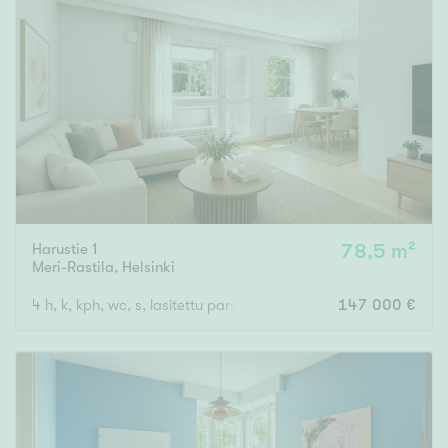
Harustie 1
78,5 m²
Meri-Rastila
,
Helsinki
4 h, k, kph, wc, s, lasitettu parveke
147 000 €