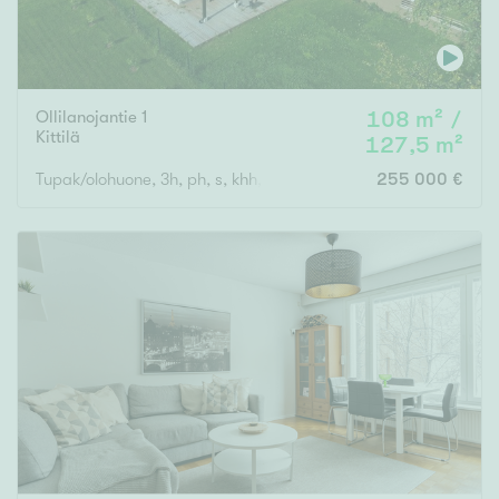
Ollilanojantie 1
108 m² /
Kittilä
127,5 m²
Tupak/olohuone, 3h, ph, s, khh, et, 2wc
255 000 €