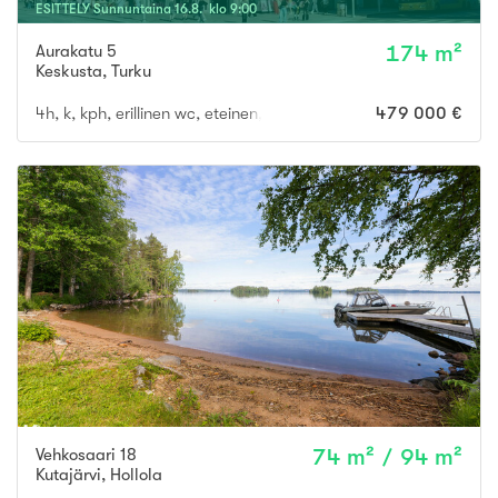
ESITTELY
Sunnuntaina
16
.
8
. klo
9
:
00
Aurakatu 5
174 m²
Keskusta
,
Turku
4h, k, kph, erillinen wc, eteinen, p
479 000 €
Vehkosaari 18
74 m² / 94 m²
Kutajärvi
,
Hollola