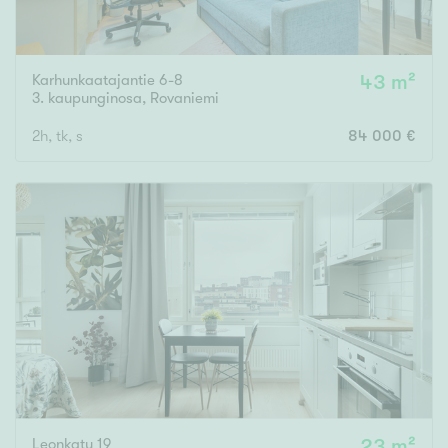
Karhunkaatajantie 6-8
43 m²
3. kaupunginosa
,
Rovaniemi
2h, tk, s
84 000 €
Leonkatu 19
23 m²