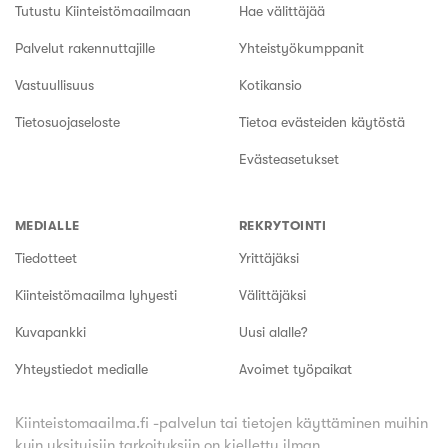
Tutustu Kiinteistömaailmaan
Hae välittäjää
Palvelut rakennuttajille
Yhteistyökumppanit
Vastuullisuus
Kotikansio
Tietosuojaseloste
Tietoa evästeiden käytöstä
Evästeasetukset
MEDIALLE
REKRYTOINTI
Tiedotteet
Yrittäjäksi
Kiinteistömaailma lyhyesti
Välittäjäksi
Kuvapankki
Uusi alalle?
Yhteystiedot medialle
Avoimet työpaikat
Kiinteistomaailma.fi -palvelun tai tietojen käyttäminen muihin
kuin yksityisiin tarkoituksiin on kielletty ilman