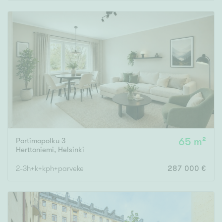
Rakennusvuosi
Uudiskohteet
Vain uudiskohteet
Ei uudiskohteita
Portimopolku 3
65 m²
Arvokohteet
Herttoniemi
,
Helsinki
Vain arvokohteet
Ei arvokohteita
2-3h+k+kph+parveke
287 000 €
Kunto
Hyvä