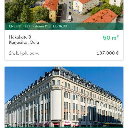
ENSIESITTELY
Tiistaina
11
.
8
. klo
14
:
00
Hakakatu 8
50 m²
Karjasilta
,
Oulu
2h, k, kph, parv.
107 000 €