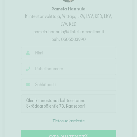
Pamela Hannula
Kiinteistönvälittäjä, Yrittäjä, LKV, LVV, KED
, LKV,
LVV, KED
pamela.hannula@kiinteistomaailma.fi
puh.
0505503990
Tietosuojaseloste