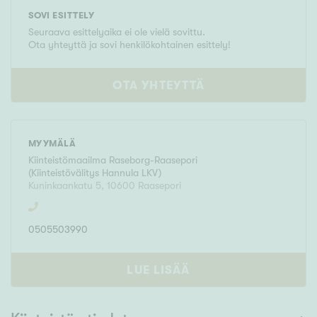
SOVI ESITTELY
Seuraava esittelyaika ei ole vielä sovittu.
Ota yhteyttä ja sovi henkilökohtainen esittely!
OTA YHTEYTTÄ
MYYMÄLÄ
Kiinteistömaailma
Raseborg-Raasepori
(
Kiinteistövälitys Hannula LKV
)
Kuninkaankatu 5
,
10600
Raasepori
0505503990
LUE LISÄÄ