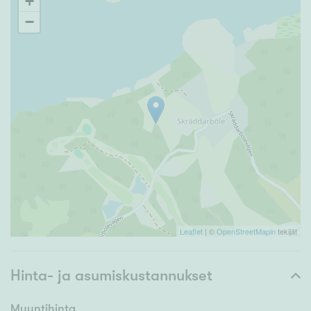
+
−
Leaflet
| ©
OpenStreetMapin
tekijät
Hinta- ja asumiskustannukset
Myyntihinta