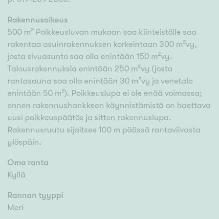
Rakennusoikeus
500 m² Poikkeusluvan mukaan saa kiinteistölle saa
rakentaa asuinrakennuksen korkeintaan 300 m²vy,
josta sivuasunto saa olla enintään 150 m²vy.
Talousrakennuksia enintään 250 m²vy (josta
rantasauna saa olla enintään 30 m²vy ja venetalo
enintään 50 m²). Poikkeuslupa ei ole enää voimassa;
ennen rakennushankkeen käynnistämistä on haettava
uusi poikkeuspäätös ja sitten rakennuslupa.
Rakennusruutu sijaitsee 100 m päässä rantaviivasta
ylöspäin.
Oma ranta
Kyllä
Rannan tyyppi
Meri