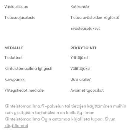
Vastuullisuus
Kotikansio
Tietosuojaseloste
Tietoa evästeiden käytöstä
Evästeasetukset
MEDIALLE
REKRYTOINTI
Tiedotteet
Yrittäjäksi
Kiinteistömaailma lyhyesti
Välittäjäksi
Kuvapankki
Uusi alalle?
Yhteystiedot medialle
Avoimet työpaikat
Kiinteistomaailma.fi -palvelun tai tietojen käyttäminen muihin
kuin yksityisiin tarkoituksiin on kielletty ilman
Kiinteistömaailma Oy:n antamaa kirjallista lupaa.
Sivun
käyttöehdot