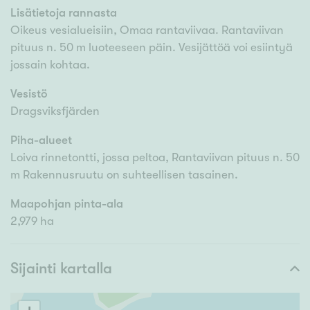
Lisätietoja rannasta
Oikeus vesialueisiin, Omaa rantaviivaa. Rantaviivan
pituus n. 50 m luoteeseen päin. Vesijättöä voi esiintyä
jossain kohtaa.
Vesistö
Dragsviksfjärden
Piha-alueet
Loiva rinnetontti, jossa peltoa, Rantaviivan pituus n. 50
m Rakennusruutu on suhteellisen tasainen.
Maapohjan pinta-ala
2,979 ha
Sijainti kartalla