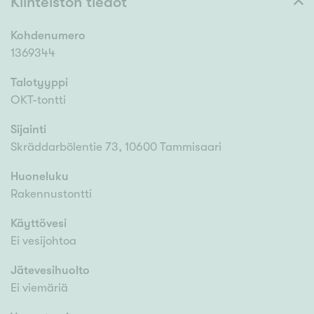
Kiinteistön tiedot
Kohdenumero
1369344
Talotyyppi
OKT-tontti
Sijainti
Skräddarbölentie 73, 10600 Tammisaari
Huoneluku
Rakennustontti
Käyttövesi
Ei vesijohtoa
Jätevesihuolto
Ei viemäriä