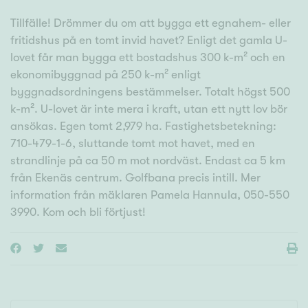
Tillfälle! Drömmer du om att bygga ett egnahem- eller
fritidshus på en tomt invid havet? Enligt det gamla U-
lovet får man bygga ett bostadshus 300 k-m² och en
ekonomibyggnad på 250 k-m² enligt
byggnadsordningens bestämmelser. Totalt högst 500
k-m². U-lovet är inte mera i kraft, utan ett nytt lov bör
ansökas. Egen tomt 2,979 ha. Fastighetsbetekning:
710-479-1-6, sluttande tomt mot havet, med en
strandlinje på ca 50 m mot nordväst. Endast ca 5 km
från Ekenäs centrum. Golfbana precis intill. Mer
information från mäklaren Pamela Hannula, 050-550
3990. Kom och bli förtjust!