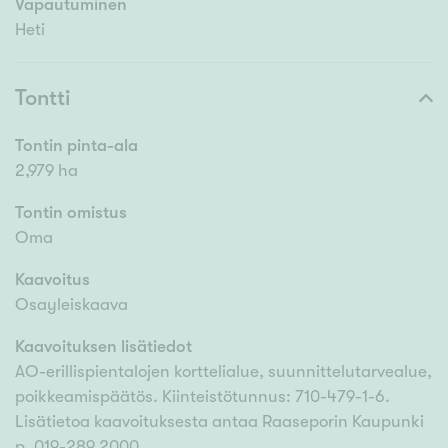
Vapautuminen
Heti
Tontti
Tontin pinta-ala
2,979 ha
Tontin omistus
Oma
Kaavoitus
Osayleiskaava
Kaavoituksen lisätiedot
AO-erillispientalojen korttelialue, suunnittelutarvealue,
poikkeamispäätös. Kiinteistötunnus: 710-479-1-6.
Lisätietoa kaavoituksesta antaa Raaseporin Kaupunki
p. 019-289 2000.