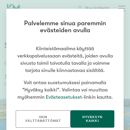
Hae kohteita
Palvelemme sinua paremmin
evästeiden avulla
Skräddarbölentie 73
,
Raasepori
Kiinteistömaailma käyttää
verkkopalvelussaan evästeitä, joiden avulla
OKTT
sivusto toimii toivotulla tavalla ja voimme
tarjota sinulle kiinnostavaa sisältöä.
165 000,00 €
165 000,00 €
Voit antaa suostumuksesi painamalla
Velaton hinta
Myyntihinta
"Hyväksy kaikki". Valintaa voi muuttaa
myöhemmin
Evästeasetukset
-linkin kautta.
VAIN
HYVÄKSYN
VÄLTTÄMÄTTÖMÄT
KAIKKI