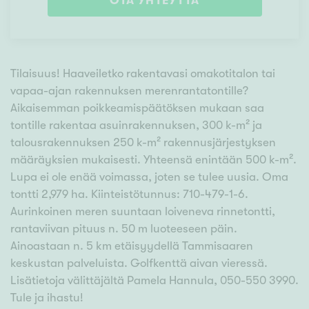
OTA YHTEYTTÄ
Tilaisuus! Haaveiletko rakentavasi omakotitalon tai
vapaa-ajan rakennuksen merenrantatontille?
Aikaisemman poikkeamispäätöksen mukaan saa
tontille rakentaa asuinrakennuksen, 300 k-m² ja
talousrakennuksen 250 k-m² rakennusjärjestyksen
määräyksien mukaisesti. Yhteensä enintään 500 k-m².
Lupa ei ole enää voimassa, joten se tulee uusia. Oma
tontti 2,979 ha. Kiinteistötunnus: 710-479-1-6.
Aurinkoinen meren suuntaan loiveneva rinnetontti,
rantaviivan pituus n. 50 m luoteeseen päin.
Ainoastaan n. 5 km etäisyydellä Tammisaaren
keskustan palveluista. Golfkenttä aivan vieressä.
Lisätietoja välittäjältä Pamela Hannula, 050-550 3990.
Tule ja ihastu!