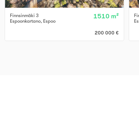
Finnsinmäki 3
1510 m²
Fi
Espoonkartano
,
Espoo
Es
200 000 €