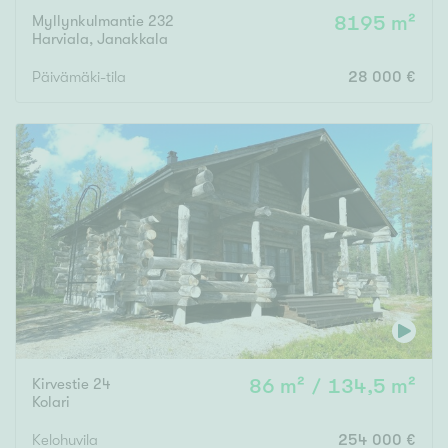
Myllynkulmantie 232
8195 m²
Harviala
,
Janakkala
Päivämäki-tila
28 000 €
Kirvestie 24
86 m² / 134,5 m²
Kolari
Kelohuvila
254 000 €