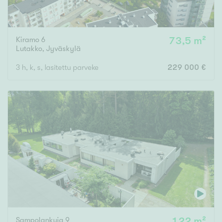
Kiramo 6
73,5 m²
Lutakko
,
Jyväskylä
3 h, k, s, lasitettu parveke
229 000 €
Sampolankuja 9
122 m²