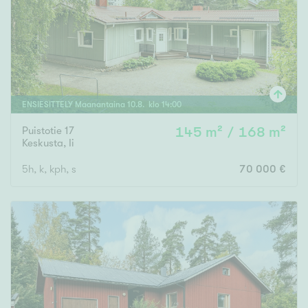
ENSIESITTELY
Maanantaina
10
.
8
. klo
14
:
00
Puistotie 17
145 m² / 168 m²
Keskusta
,
Ii
5h, k, kph, s
70 000 €