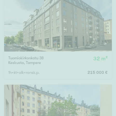
Tuomiokirkonkatu 38
32 m²
Keskusta
,
Tampere
1h+kt+alk+ransk.p.
215 000 €