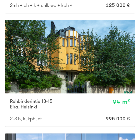
2mh + oh + k + erill. wc + kph + s
125 000 €
Rehbinderintie 13-15
94 m²
Eira
,
Helsinki
2-3 h, k, kph, et
995 000 €