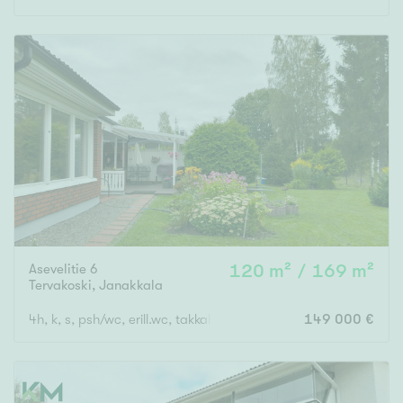
Asevelitie 6
120 m² / 169 m²
Tervakoski
,
Janakkala
4h, k, s, psh/wc, erill.wc, takkahuone, khh, 2 x vh, katettu terassi
149 000 €