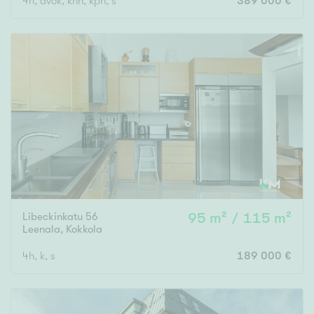
4h, avok, khh, kph, s
389 000 €
Libeckinkatu 56
95 m² / 115 m²
Leenala
,
Kokkola
4h, k, s
189 000 €