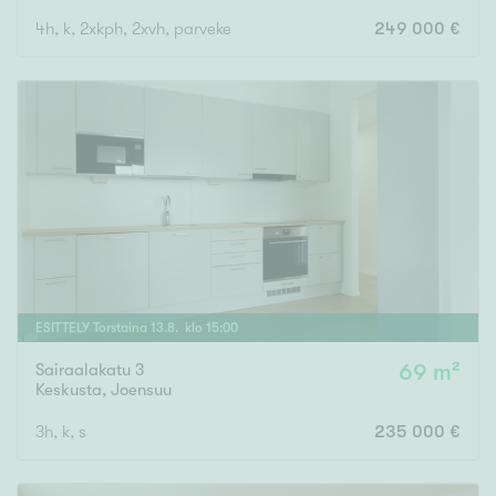
4h, k, 2xkph, 2xvh, parveke
249 000 €
ESITTELY
Torstaina
13
.
8
. klo
15
:
00
Sairaalakatu 3
69 m²
Keskusta
,
Joensuu
3h, k, s
235 000 €