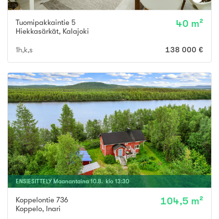
Tuomipakkaintie 5
40 m²
Hiekkasärkät
,
Kalajoki
1h,k,s
138 000 €
ENSIESITTELY
Maanantaina
10
.
8
. klo
13
:
30
Koppelontie 736
104,5 m²
Koppelo
,
Inari