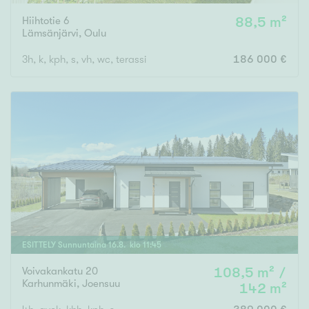
Hiihtotie 6
88,5 m²
Lämsänjärvi
,
Oulu
3h, k, kph, s, vh, wc, terassi
186 000 €
ESITTELY
Sunnuntaina
16
.
8
. klo
11
:
45
Voivakankatu 20
108,5 m² /
Karhunmäki
,
Joensuu
142 m²