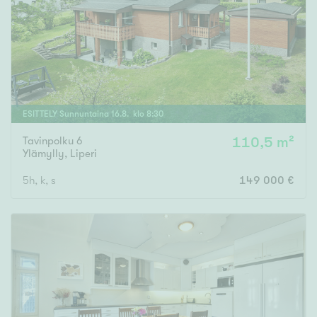
Tyydyttävä
Välttävä
Ominaisuudet
Hissi
ESITTELY
Sunnuntaina
16
.
8
. klo
8
:
30
Järvi- tai merinäköala
Maalämpö
Tavinpolku 6
110,5 m²
Ylämylly
,
Liperi
Oma ranta
5h, k, s
149 000 €
Oma sauna
Parveke
Senioriasunto