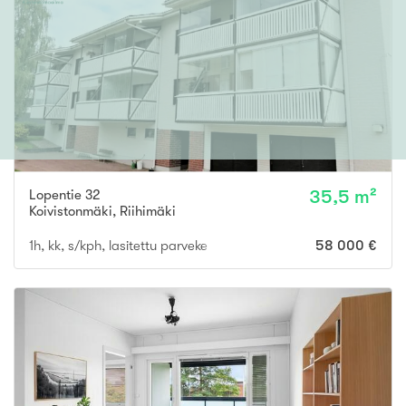
Lopentie 32
35,5 m²
Koivistonmäki
,
Riihimäki
1h, kk, s/kph, lasitettu parveke
58 000 €