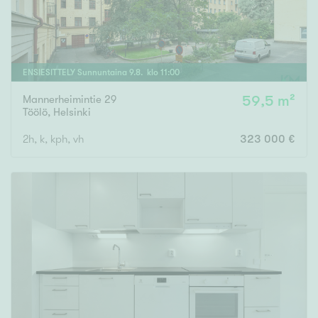
ENSIESITTELY
Sunnuntaina
9
.
8
. klo
11
:
00
Mannerheimintie 29
59,5 m²
Töölö
,
Helsinki
2h, k, kph, vh
323 000 €