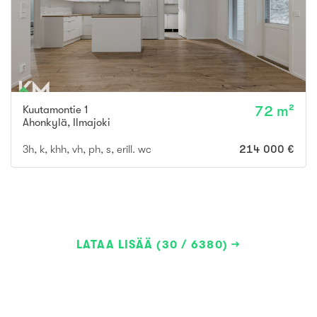
Kuutamontie 1
72 m²
Ahonkylä
,
Ilmajoki
3h, k, khh, vh, ph, s, erill. wc
214 000 €
LATAA LISÄÄ (30 / 6380)