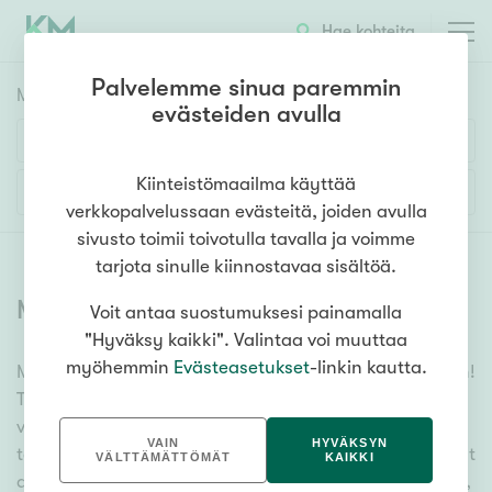
Hae kohteita
Palvelemme sinua paremmin
Myyntikohteet
HAE
evästeiden avulla
Huoneluku
Kiinteistömaailma käyttää
Lisää hakuehtoja
verkkopalvelussaan evästeitä, joiden avulla
1h
2h
3h
4h
5h+
sivusto toimii toivotulla tavalla ja voimme
tarjota sinulle kiinnostavaa sisältöä.
Myytävät asunnot
(
6380
)
Voit antaa suostumuksesi painamalla
Asuntotyyppi
"Hyväksy kaikki". Valintaa voi muuttaa
Kerros-/luhtitalo
myöhemmin
Evästeasetukset
-linkin kautta.
Meiltä löydät myytävät asunnot, oli tarpeesi mikä vain!
Rivitalo/paritalo
Tuhansien kohteiden ja satojen kiinteistönvälittäjien
Omakoti-/erillistalo
verkostomme auttaa sinua kenties elämäsi
VAIN
HYVÄKSYN
tärkeimmässä päätöksessä. Katso alta kaikki myytävät
Maa- tai metsätila
VÄLTTÄMÄTTÖMÄT
KAIKKI
asunnot. Hyödynnä myös kätevää hakutyökaluamme,