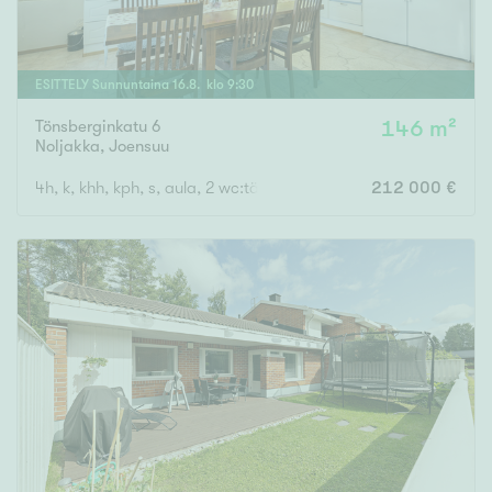
ESITTELY
Sunnuntaina
16
.
8
. klo
9
:
30
Tönsberginkatu 6
146 m²
Noljakka
,
Joensuu
4h, k, khh, kph, s, aula, 2 wc:tä
212 000 €