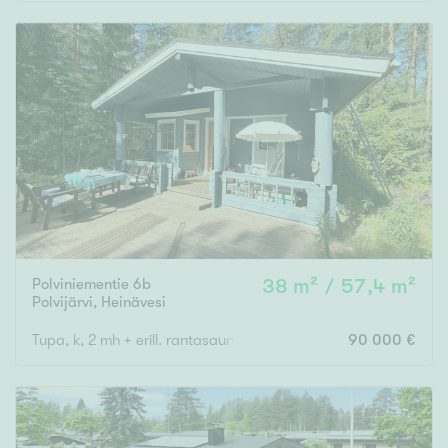
Rakennusvuosi
Uudiskohteet
Vain uudiskohteet
Ei uudiskohteita
Polviniementie 6b
38 m² / 57,4 m²
Arvokohteet
Polvijärvi
,
Heinävesi
Vain arvokohteet
Ei arvokohteita
Tupa, k, 2 mh + erill. rantasaunarakennus
90 000 €
Kunto
Hyvä