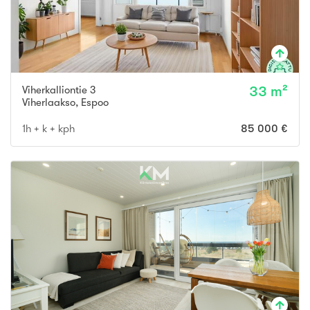
Viherkalliontie 3
33 m²
Viherlaakso
,
Espoo
1h + k + kph
85 000 €