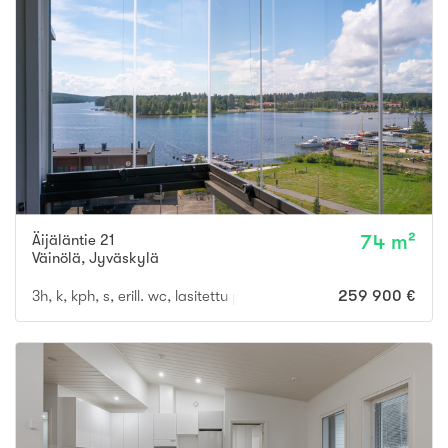
Äijäläntie 21
74 m²
Väinölä
,
Jyväskylä
3h, k, kph, s, erill. wc, lasitettu parveke
259 900 €