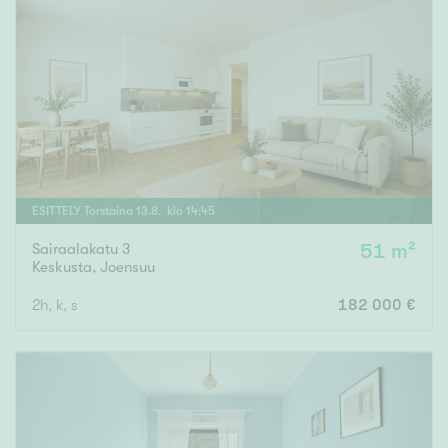
ESITTELY
Torstaina
13
.
8
. klo
14
:
45
Sairaalakatu 3
51 m²
Keskusta
,
Joensuu
2h, k, s
182 000 €