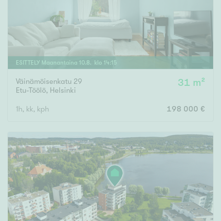
ESITTELY
Maanantaina
10
.
8
. klo
14
:
15
Väinämöisenkatu 29
31 m²
Etu-Töölö
,
Helsinki
1h, kk, kph
198 000 €