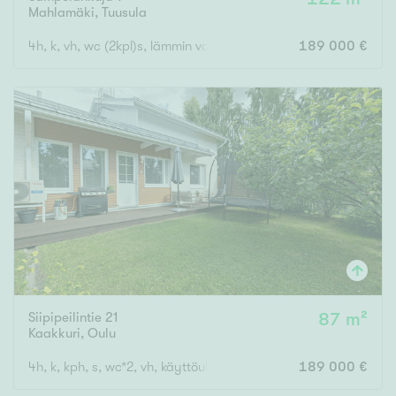
Mahlamäki
,
Tuusula
4h, k, vh, wc (2kpl)s, lämmin varasto,
189 000 €
Siipipeilintie 21
87 m²
Kaakkuri
,
Oulu
4h, k, kph, s, wc*2, vh, käyttöullakko, ak
189 000 €