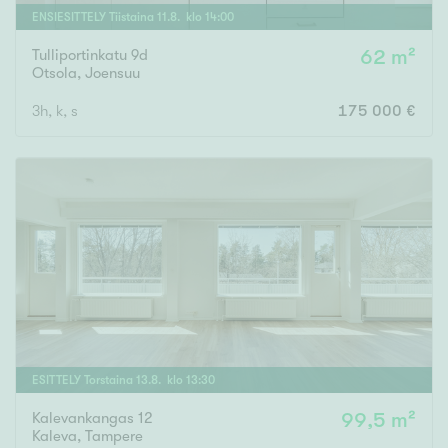
ENSIESITTELY
Tiistaina
11
.
8
. klo
14
:
00
Tulliportinkatu 9d
62 m²
Otsola
,
Joensuu
3h, k, s
175 000 €
ESITTELY
Torstaina
13
.
8
. klo
13
:
30
Kalevankangas 12
99,5 m²
Kaleva
,
Tampere