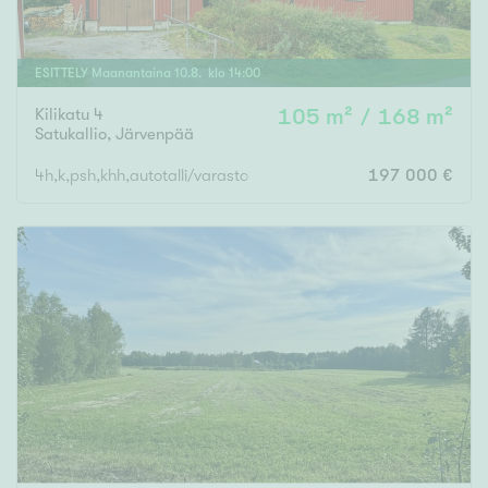
ESITTELY
Maanantaina
10
.
8
. klo
14
:
00
Kilikatu 4
105 m² / 168 m²
Satukallio
,
Järvenpää
4h,k,psh,khh,autotalli/varasto
197 000 €