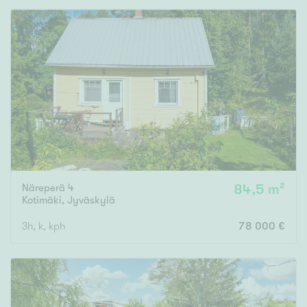
Näreperä 4
84,5 m²
Kotimäki
,
Jyväskylä
3h, k, kph
78 000 €