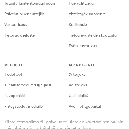
Tutustu Kiinteistömaailmaan
Hae välittäjää
Palvelut rakennuttajille
Yhteistyökumppanit
Vastuullisuus
Kotikansio
Tietosuojaseloste
Tietoa evästeiden käytöstä
Evästeasetukset
MEDIALLE
REKRYTOINTI
Tiedotteet
Yrittäjäksi
Kiinteistömaailma lyhyesti
Välittäjäksi
Kuvapankki
Uusi alalle?
Yhteystiedot medialle
Avoimet työpaikat
Kiinteistomaailma.fi -palvelun tai tietojen käyttäminen muihin
kuin yksityisiin tarkoituksiin on kielletty ilman