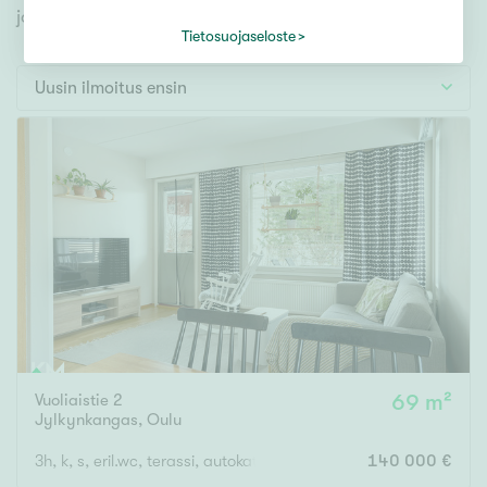
Tontti
jonka avulla löydät omien toiveidesi mukaisen kodin.
Vapaa-ajan asunto
Tietosuojaseloste
Toimitila
Uusin ilmoitus ensin
Autotalli
Muut
Hinta
000
000 €
Pinta-ala
Vuoliaistie 2
69 m²
Asuinpinta-ala
Kokonaispinta-ala
Jylkynkangas
,
Oulu
m²
3h, k, s, eril.wc, terassi, autokatos
140 000 €