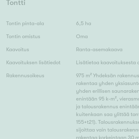
Tontti
Tontin pinta-ala
6,5 ha
Tontin omistus
Oma
Kaavoitus
Ranta-asemakaava
Kaavoituksen lisätiedot
Lisätietoa kaavoituksesta
Rakennusoikeus
975 m² Yhdeksän rakennuspai
rakentaa yhden yksiasunto
yhden erillisen saunarake
enintään 95 k-m², vierasm
ja talousrakennus enintää
kuitenkaan saa ylittää to
155+t21). Talousrakennukse
sijoittaa vain talousrakennuk
rakentaa korkeintaan 30 m²: