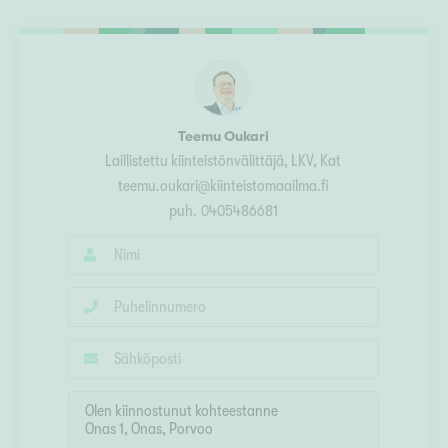
Ylivieska
Ylöjärvi
oki
rkulla
Teemu Oukari
Laillistettu kiinteistönvälittäjä, LKV, Kat
teemu.oukari@kiinteistomaailma.fi
puh.
0405486681