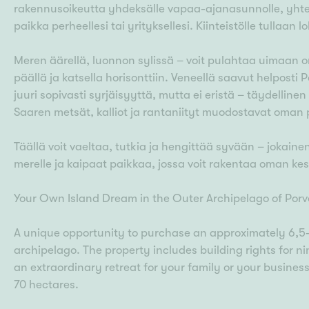
rakennusoikeutta yhdeksälle vapaa-ajanasunnolle, yhteen
paikka perheellesi tai yrityksellesi. Kiinteistölle tullaa
Meren äärellä, luonnon sylissä – voit pulahtaa uimaan oma
päällä ja katsella horisonttiin. Veneellä saavut helpost
juuri sopivasti syrjäisyyttä, mutta ei eristä – täydellin
Saaren metsät, kalliot ja rantaniityt muodostavat oma
Täällä voit vaeltaa, tutkia ja hengittää syvään – jokain
merelle ja kaipaat paikkaa, jossa voit rakentaa oman kes
Your Own Island Dream in the Outer Archipelago of Porvo
A unique opportunity to purchase an approximately 6,5‑
archipelago. The property includes building rights for ni
an extraordinary retreat for your family or your business
70 hectares.