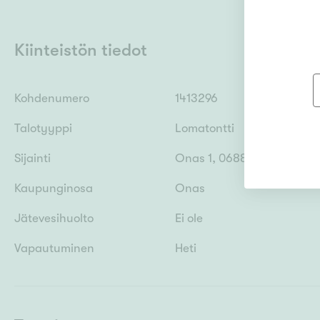
Kiinteistön tiedot
Kohdenumero
1413296
Talotyyppi
Lomatontti
Sijainti
Onas 1, 06880 Porvoo
Kaupunginosa
Onas
Jätevesihuolto
Ei ole
Vapautuminen
Heti