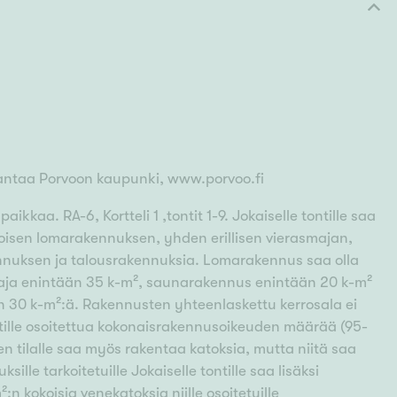
 antaa Porvoon kaupunki, www.porvoo.fi
kkaa. RA-6, Kortteli 1 ,tontit 1-9. Jokaiselle tontille saa
isen lomarakennuksen, yhden erillisen vierasmajan,
nnuksen ja talousrakennuksia. Lomarakennus saa olla
aja enintään 35 k-m², saunarakennus enintään 20 k-m²
n 30 k-m²:ä. Rakennusten yhteenlaskettu kerrosala ei
ntille osoitettua kokonaisrakennusoikeuden määrää (95-
n tilalle saa myös rakentaa katoksia, mutta niitä saa
sille tarkoitetuille Jokaiselle tontille saa lisäksi
n kokoisia venekatoksia niille osoitetuille