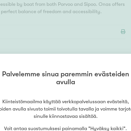
cessible by boat from both Porvoo and Sipoo. Onas offers
e perfect balance of freedom and accessibility.
Palvelemme sinua paremmin evästeiden
MYYMÄLÄ
Kiinteistömaailma
Helsinki
avulla
Munkkiniemi
094363500
(
Amuletti Asunnot Oy
)
Munkkiniemen puistotie 15
,
00330
Helsinki
Kiinteistömaailma käyttää verkkopalvelussaan evästeitä,
oiden avulla sivusto toimii toivotulla tavalla ja voimme tarjo
sinulle kiinnostavaa sisältöä.
LUE LISÄÄ
Voit antaa suostumuksesi painamalla "Hyväksy kaikki".