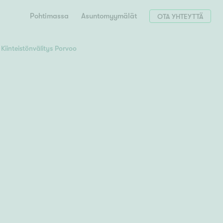
Pohtimassa
Asuntomyymälät
OTA YHTEYTTÄ
Kiinteistönvälitys Porvoo
Hae postinumerosi perusteella
unnon ostajille
 liittyvät
T
Tahko
Tampere
Tornio
Turku
totoimeksianto
Tuusula
V
 meidät
Vaasa
Valkeakoski
Vantaa
tys alueellasi
Varkaus
Y
vaniemi