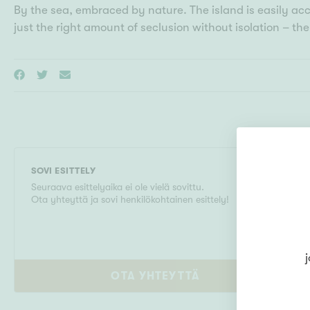
By the sea, embraced by nature. The island is easily ac
just the right amount of seclusion without isolation – th
SOVI ESITTELY
Seuraava esittelyaika ei ole vielä sovittu.
Ota yhteyttä ja sovi henkilökohtainen esittely!
j
OTA YHTEYTTÄ