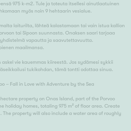
sä 975 k-m2. Tule ja toteuta itsellesi ainutlaatuinen
n lohkomaan myös noin 9 hehtaarin vesialue.
lta laiturilta, lähteä kalastamaan tai vain istua kallion
i Porvoon tai Sipoon suunnasta. Onaksen saari tarjoaa
en yhdistelmä vapautta ja saavutettavuutta.
n pienen maailmansa.
en askel vie kauemmas kiireestä. Jos sydämesi sykkii
äseikkailusi tukikohdan, tämä tontti odottaa sinua.
o – Fall in Love with Adventure by the Sea
hectare property on Onas Island, part of the Porvoo
ne holiday homes, totaling 975 m² of floor area. Create
. The property will also include a water area of roughly