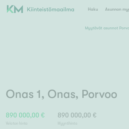
Haku
Asunnon myy
Myytävät asunnot Porv
Valitse lähin myymäläpaikkakunta
Asun
E
K
Kiint
Tarj
Espoo
Ka
Ka
Ki
Kiint
Ko
H
Digi
Onas 1
,
Onas
,
Porvoo
Hamina
Helsinki
Hyvinkää
Avoi
L
Hämeenlinna
Lah
890 000,00 €
890 000,00 €
Lev
I
Päätök
Velaton hinta
Myyntihinta