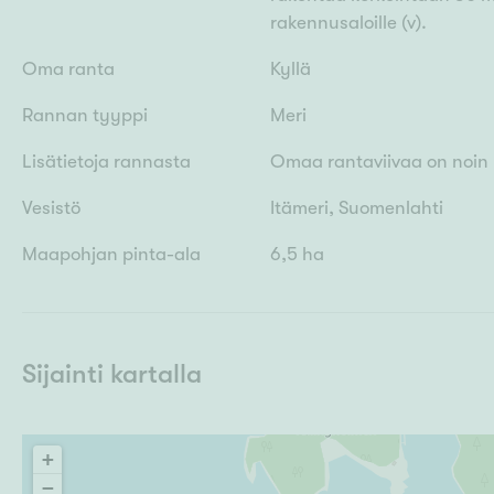
rakennusaloille (v).
Oma ranta
Kyllä
Rannan tyyppi
Meri
Lisätietoja rannasta
Omaa rantaviivaa on noin 
Vesistö
Itämeri, Suomenlahti
Maapohjan pinta-ala
6,5 ha
Sijainti kartalla
+
−