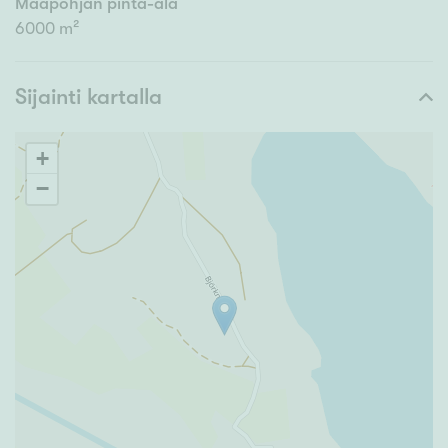
Maapohjan pinta-ala
6000 m²
Sijainti kartalla
+
−