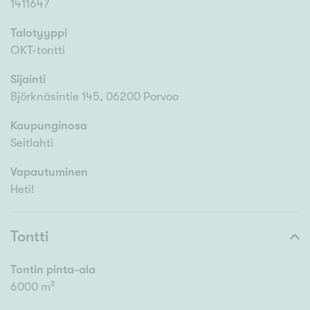
1411647
Talotyyppi
OKT-tontti
Sijainti
Björknäsintie 145, 06200 Porvoo
Kaupunginosa
Seitlahti
Vapautuminen
Heti!
Tontti
Tontin pinta-ala
6000 m²