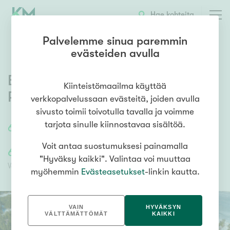
OTA YHTEYTTÄ
ESITTELY
KOHTEEN TIEDOT
Hae kohteita
Palvelemme sinua paremmin
evästeiden avulla
Björknäsintie 145
,
Seitlahti
,
Kiinteistömaailma käyttää
Porvoo
verkkopalvelussaan evästeitä, joiden avulla
sivusto toimii toivotulla tavalla ja voimme
tarjota sinulle kiinnostavaa sisältöä.
6000
m²
OKTT
Voit antaa suostumuksesi painamalla
62 000,00 €
62 000,00 €
"Hyväksy kaikki". Valintaa voi muuttaa
Velaton hinta
Myyntihinta
myöhemmin
Evästeasetukset
-linkin kautta.
VAIN
HYVÄKSYN
VÄLTTÄMÄTTÖMÄT
KAIKKI