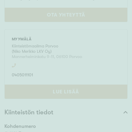
OTA YHTEYTTÄ
MYYMÄLÄ
Kiinteistömaailma
Porvoo
(
Niko Merikko LKV Oy
)
Mannerheiminkatu 9-11
,
06100
Porvoo
0405011101
LUE LISÄÄ
Kiinteistön tiedot
Kohdenumero