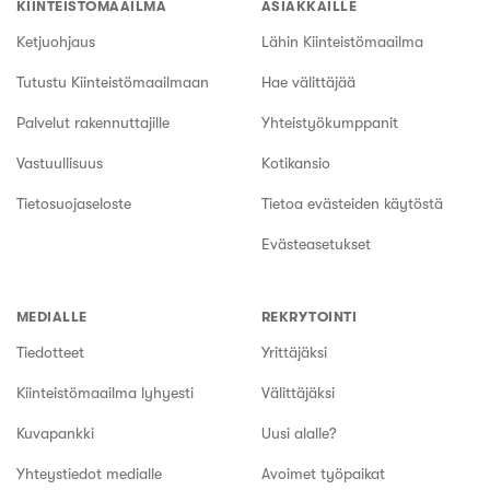
KIINTEISTÖMAAILMA
ASIAKKAILLE
Ketjuohjaus
Lähin Kiinteistömaailma
Tutustu Kiinteistömaailmaan
Hae välittäjää
Palvelut rakennuttajille
Yhteistyökumppanit
Vastuullisuus
Kotikansio
Tietosuojaseloste
Tietoa evästeiden käytöstä
Evästeasetukset
MEDIALLE
REKRYTOINTI
Tiedotteet
Yrittäjäksi
Kiinteistömaailma lyhyesti
Välittäjäksi
Kuvapankki
Uusi alalle?
Yhteystiedot medialle
Avoimet työpaikat