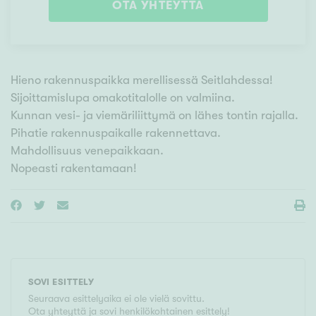
OTA YHTEYTTÄ
Hieno rakennuspaikka merellisessä Seitlahdessa!
Sijoittamislupa omakotitalolle on valmiina.
Kunnan vesi- ja viemäriliittymä on lähes tontin rajalla.
Pihatie rakennuspaikalle rakennettava.
Mahdollisuus venepaikkaan.
Nopeasti rakentamaan!
SOVI ESITTELY
Seuraava esittelyaika ei ole vielä sovittu.
Ota yhteyttä ja sovi henkilökohtainen esittely!