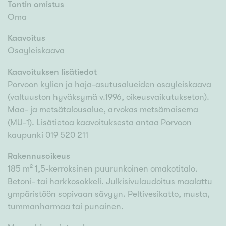
Tontin omistus
Oma
Kaavoitus
Osayleiskaava
Kaavoituksen lisätiedot
Porvoon kylien ja haja-asutusalueiden osayleiskaava
(valtuuston hyväksymä v.1996, oikeusvaikutukseton).
Maa- ja metsätalousalue, arvokas metsämaisema
(MU-1). Lisätietoa kaavoituksesta antaa Porvoon
kaupunki 019 520 211
Rakennusoikeus
185 m² 1,5-kerroksinen puurunkoinen omakotitalo.
Betoni- tai harkkosokkeli. Julkisivulaudoitus maalattu
ympäristöön sopivaan sävyyn. Peltivesikatto, musta,
tummanharmaa tai punainen.