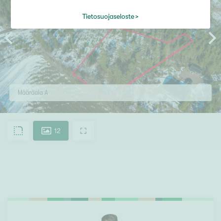
Tietosuojaseloste
Määräala A
12