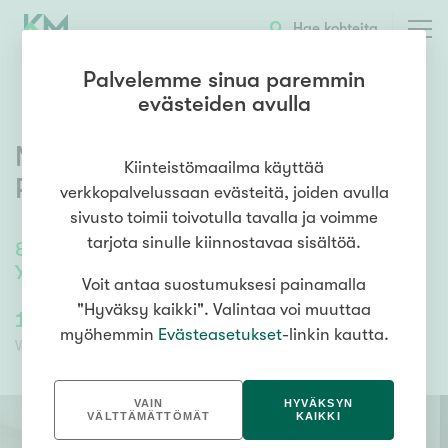
OTA YHTEYTTÄ
ESITTELY
KOHTEEN TIEDOT
Hae kohteita
Palvelemme sinua paremmin
evästeiden avulla
Naurispolku 4
,
Kevätkumpu 3
,
Kiinteistömaailma käyttää
Porvoo
verkkopalvelussaan evästeitä, joiden avulla
sivusto toimii toivotulla tavalla ja voimme
tarjota sinulle kiinnostavaa sisältöä.
89
m²
/
89
m²
Yk: 2 mh, ph, s, wc, vh. Ak: eteinen, k-oh, wc
Voit antaa suostumuksesi painamalla
"Hyväksy kaikki". Valintaa voi muuttaa
169 000,00 €
137 096,30 €
myöhemmin
Evästeasetukset
-linkin kautta.
Velaton hinta
Myyntihinta
VAIN
HYVÄKSYN
VÄLTTÄMÄTTÖMÄT
KAIKKI