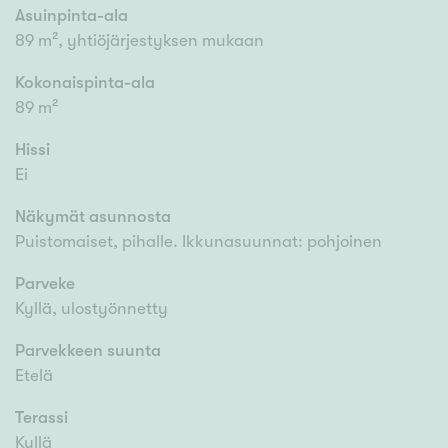
Asuinpinta-ala
89 m², yhtiöjärjestyksen mukaan
Kokonaispinta-ala
89 m²
Hissi
Ei
Näkymät asunnosta
Puistomaiset, pihalle. Ikkunasuunnat: pohjoinen
Parveke
Kyllä, ulostyönnetty
Parvekkeen suunta
Etelä
Terassi
Kyllä