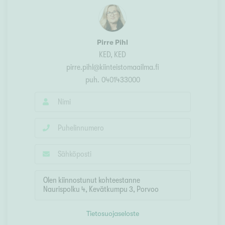
Pirre Pihl
KED
, KED
pirre.pihl@kiinteistomaailma.fi
puh.
0401433000
Tietosuojaseloste