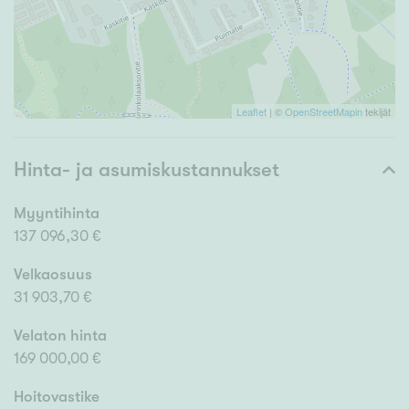
Leaflet
| ©
OpenStreetMapin
tekijät
Hinta- ja asumiskustannukset
Myyntihinta
137 096,30 €
Velkaosuus
31 903,70 €
Velaton hinta
169 000,00 €
Hoitovastike