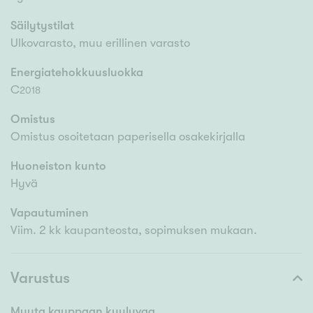
Säilytystilat
Ulkovarasto, muu erillinen varasto
Energiatehokkuusluokka
C
2018
Omistus
Omistus osoitetaan paperisella osakekirjalla
Huoneiston kunto
Hyvä
Vapautuminen
Viim. 2 kk kaupanteosta, sopimuksen mukaan.
Varustus
Muuta kauppaan kuuluvaa