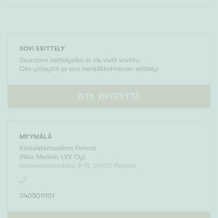
SOVI ESITTELY
Seuraava esittelyaika ei ole vielä sovittu.
Ota yhteyttä ja sovi henkilökohtainen esittely!
OTA YHTEYTTÄ
MYYMÄLÄ
Kiinteistömaailma
Porvoo
(
Niko Merikko LKV Oy
)
Mannerheiminkatu 9-11
,
06100
Porvoo
0405011101