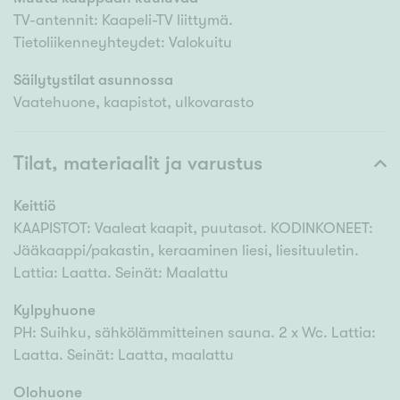
TV-antennit: Kaapeli-TV liittymä.
Tietoliikenneyhteydet: Valokuitu
Säilytystilat asunnossa
Vaatehuone, kaapistot, ulkovarasto
Tilat, materiaalit ja varustus
Keittiö
KAAPISTOT: Vaaleat kaapit, puutasot. KODINKONEET:
Jääkaappi/pakastin, keraaminen liesi, liesituuletin.
Lattia: Laatta. Seinät: Maalattu
Kylpyhuone
PH: Suihku, sähkölämmitteinen sauna. 2 x Wc. Lattia:
Laatta. Seinät: Laatta, maalattu
Olohuone