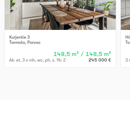
Kurjentie 3
Hö
Tarmola
,
Porvoo
To
148,5 m² / 148,5 m²
Ak: et, 3 x mh, wc, ph, s. Yk: 2 x mh, oh, rt, k, kph, parv.
245 000 €
3 