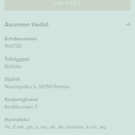
LUE LISÄÄ
Asunnon tiedot
Kohdenumero
1411732
Talotyyppi
Rivitalo
Sijainti
Naurispolku 4, 06150 Porvoo
Kaupunginosa
Kevätkumpu 3
Huoneluku
Yk: 2 mh, ph, s, wc, vh. Ak: eteinen, k-oh, wc