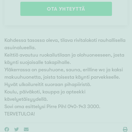
OTA YHTEYTTÄ
Kahdessa tasossa oleva, tilava rivitalokoti rauhallisella
asuinalueella.
Keittiö avautuu ruokailutilaan ja olohuoneeseen, josta
käynti suojaisalle takapihalle.
Yläkerrassa on pesuhuone, sauna, erilline wc ja kaksi
makuuhuonetta, joista toisesta käynti parvekkeelle.
Hyvät ulkoilureitit suoraan pihapiiristä.
Koulu, päiväkoti, kauppa ja apteekki
kävelyetäisyydellä.
Sovi oma esittelysi Pirre Pihl 040-143 3000.
TERVETULOA!