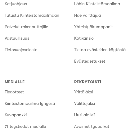
Ketjuohjaus
Lähin Kiinteistömaailma
Tutustu Kiinteistömaailmaan
Hae välittäjää
Palvelut rakennuttajille
Yhteistyökumppanit
Vastuullisuus
Kotikansio
Tietosuojaseloste
Tietoa evästeiden käytöstä
Evästeasetukset
MEDIALLE
REKRYTOINTI
Tiedotteet
Yrittäjäksi
Kiinteistömaailma lyhyesti
Välittäjäksi
Kuvapankki
Uusi alalle?
Yhteystiedot medialle
Avoimet työpaikat