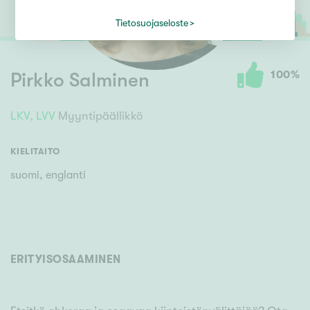
Tietosuojaseloste
100
%
Pirkko Salminen
LKV,
LVV
Myyntipäällikkö
KIELITAITO
suomi, englanti
ERITYISOSAAMINEN