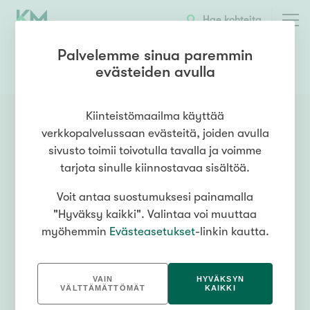
Hae kohteita
Palvelemme sinua paremmin
evästeiden avulla
0401433244
OTA YHTEYTTÄ
Kiinteistömaailma käyttää
verkkopalvelussaan evästeitä, joiden avulla
sivusto toimii toivotulla tavalla ja voimme
tarjota sinulle kiinnostavaa sisältöä.
Voit antaa suostumuksesi painamalla
"Hyväksy kaikki". Valintaa voi muuttaa
myöhemmin
Evästeasetukset
-linkin kautta.
VAIN
HYVÄKSYN
VÄLTTÄMÄTTÖMÄT
KAIKKI