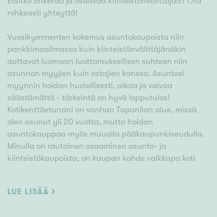
Etsitkö ahkeraa ja osaavaa kiinteistönvälittäjää? Ota
rohkeasti yhteyttä!
Vuosikymmenten kokemus asuntokaupoista niin
pankkimaailmassa kuin kiinteistönvälittäjänäkin
auttavat luomaan luottamuksellisen suhteen niin
asunnon myyjien kuin ostajien kanssa. Asuntosi
myynnin hoidan huolellisesti, aikaa ja vaivaa
säästämättä - tärkeintä on hyvä lopputulos!
Kotikenttäetunani on vanhan Tapanilan alue, missä
olen asunut yli 20 vuotta, mutta hoidan
asuntokauppaa myös muualla pääkaupunkiseudulla.
Minulla on rautainen osaaminen asunto- ja
kiinteistökaupoista, on kaupan kohde vaikkapa koti
kerrostalossa, rivitalo, omakotitalo tai tontti.
LUE LISÄÄ
Asiakkaani kertovat, että minut on helppo tavoittaa.
Hoidan työni viipyilemättä ja pidän asiakkaani hyvin