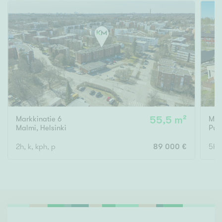
Markkinatie 6
55,5 m²
Maa
Malmi
,
Helsinki
Pui
2h, k, kph, p
89 000 €
5h,a