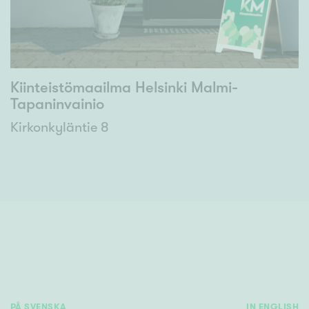
Kiinteistömaailma Helsinki Malmi-
Tapaninvainio
Kirkonkyläntie 8
PÅ SVENSKA
IN ENGLISH