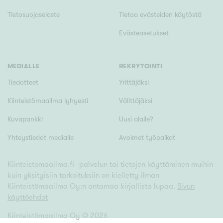
Tietosuojaseloste
Tietoa evästeiden käytöstä
Evästeasetukset
MEDIALLE
REKRYTOINTI
Tiedotteet
Yrittäjäksi
Kiinteistömaailma lyhyesti
Välittäjäksi
Kuvapankki
Uusi alalle?
Yhteystiedot medialle
Avoimet työpaikat
Kiinteistomaailma.fi -palvelun tai tietojen käyttäminen muihin
kuin yksityisiin tarkoituksiin on kielletty ilman
Kiinteistömaailma Oy:n antamaa kirjallista lupaa.
Sivun
käyttöehdot
Kiinteistömaailma Oy ©
2026