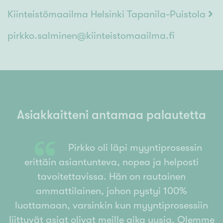
ajantasalla. Asiakastyytyväisyys on minulle tärkeää ja
Kiinteistömaailma Helsinki Tapanila-Puistola
vanhat asiakkaani palaavat ja suosittelevat, mitä
arvostan suuresti.
pirkko.salminen@kiinteistomaailma.fi
Kutsu minut maksuttomalle arviokäynnille niin tehdään
asuntounelmista totta!
Asiakkaitteni antamaa palautetta
“
Pirkko oli läpi myyntiprosessin
erittäin asiantunteva, nopea ja helposti
n
tavoitettavissa. Hän on rautainen
ammattilainen, johon pystyi 100%
luottamaan, varsinkin kun myyntiprosessiin
liittyvät asiat olivat meille aika uusia. Olemme