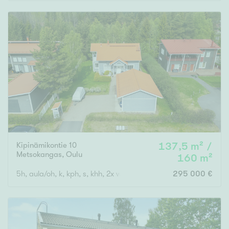
Rakennusvuosi
Uudiskohteet
Vain uudiskohteet
Ei uudiskohteita
Kipinämikontie 10
137,5 m² /
Arvokohteet
Metsokangas
,
Oulu
160 m²
Vain arvokohteet
Ei arvokohteita
5h, aula/oh, k, kph, s, khh, 2x wc, ter., parv., vh, var, ak
295 000 €
Kunto
Hyvä