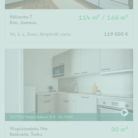
Köliranta 7
114 m² / 166 m²
Eno
,
Joensuu
4h, k, s, 2xwc, lämpimät varastot, autokatos kahdelle autolle
119 000 €
ESITTELY
Keskiviikkona
12
.
8
. klo
14
:
00
Yliopistonkatu 14b
30 m²
Keskusta
,
Turku