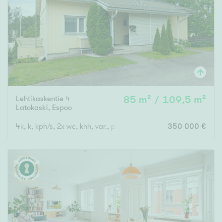
Tyydyttävä
Välttävä
Ominaisuudet
Hissi
Järvi- tai merinäköala
Maalämpö
Lehtikaskentie 4
85 m² / 109,5 m²
Latokaski
,
Espoo
Oma ranta
4k, k, kph/s, 2x wc, khh, var., parveke, terassi- ja piha-alue
350 000 €
Oma sauna
Parveke
Senioriasunto