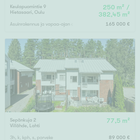
Keulapuomintie 9
250 m² /
Hietasaari
,
Oulu
382,45 m²
Asuinrakennus ja vapaa-ajan asuinrakennukset ja talousrakenn
165 000 €
Sepänkuja 2
77,5 m²
Villähde
,
Lahti
3h, k, kph, s, parveke
89 000 €