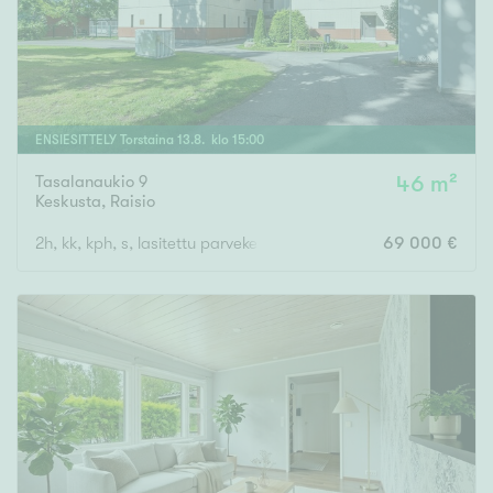
ENSIESITTELY
Torstaina
13
.
8
. klo
15
:
00
Tasalanaukio 9
46 m²
Keskusta
,
Raisio
2h, kk, kph, s, lasitettu parveke
69 000 €