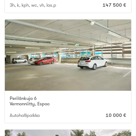
3h, k, kph, wc, vh, las.p
147 500 €
Perilänkuja 6
Vermonniitty
,
Espoo
Autohallipaikka
10 000 €