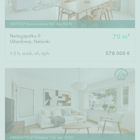
ESITTELY
Sunnuntaina
9
.
8
. klo
14
:
00
Neitsytpolku 9
70 m²
Ullanlinna
,
Helsinki
1-2 h, avok, vh, kph
578 000 €
ENSIESITTELY
Tiistaina
11
.
8
. klo
13
:
30