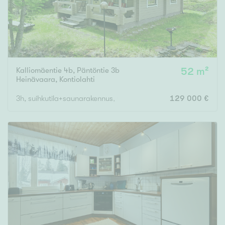
Kalliomäentie 4b, Päntöntie 3b
52 m²
Heinävaara
,
Kontiolahti
3h, suihkutila+saunarakennus, varastot
129 000 €