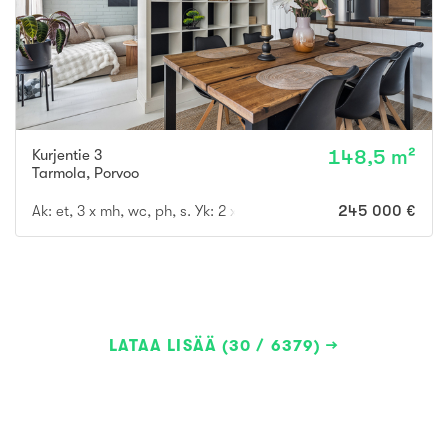
Kurjentie 3
148,5 m²
Tarmola
,
Porvoo
Ak: et, 3 x mh, wc, ph, s. Yk: 2 x mh, oh, rt, k, kph, parv.
245 000 €
LATAA LISÄÄ (30 / 6379)