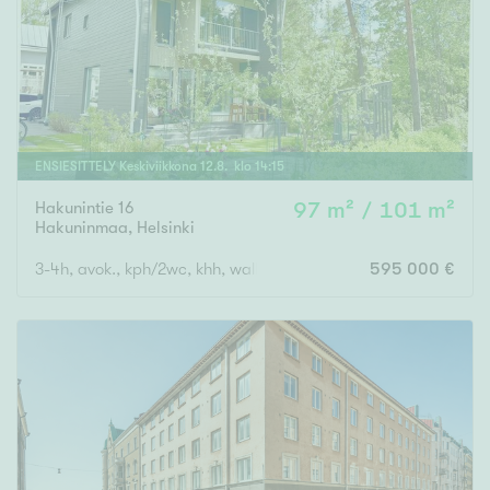
ENSIESITTELY
Keskiviikkona
12
.
8
. klo
14
:
15
Hakunintie 16
97 m² / 101 m²
Hakuninmaa
,
Helsinki
3-4h, avok., kph/2wc, khh, walk-in vaatehuone, sisävsto + lasit
595 000 €