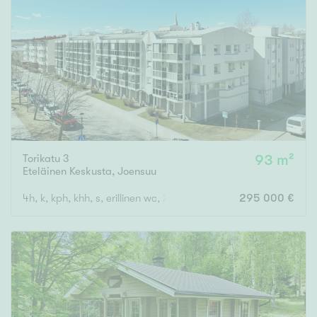
Torikatu 3
93 m²
Eteläinen Keskusta
,
Joensuu
4h, k, kph, khh, s, erillinen wc, 2 vaatehuonetta ( yj. 4+k+s)
295 000 €