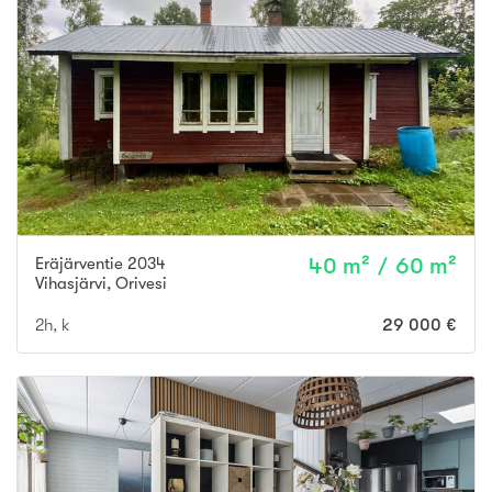
Eräjärventie 2034
40 m² / 60 m²
Vihasjärvi
,
Orivesi
2h, k
29 000 €