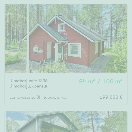
Uimaharjuntie 1236
84 m² / 100 m²
Uimaharju
,
Joensuu
Loma-asunto:3h, tupak, s, kph+wc, parvihuone, aula
199 000 €