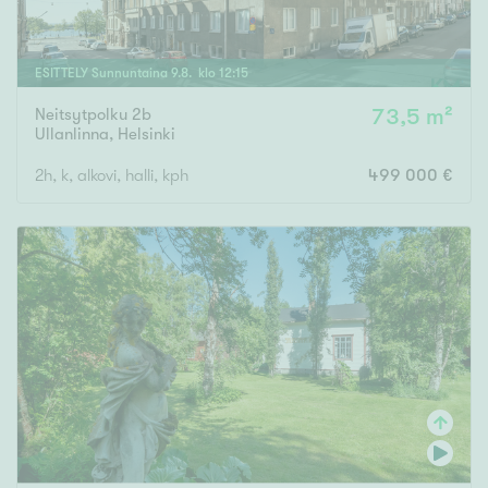
ESITTELY
Sunnuntaina
9
.
8
. klo
12
:
15
Neitsytpolku 2b
73,5 m²
Ullanlinna
,
Helsinki
2h, k, alkovi, halli, kph
499 000 €