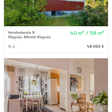
Heinämäentie 8
40 m² / 58 m²
Vilppula
,
Mänttä-Vilppula
1h, k
48 000 €