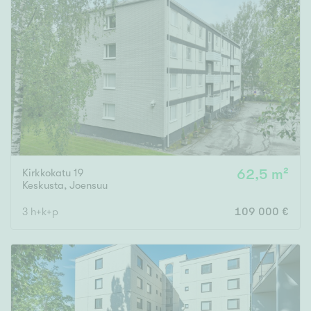
Kirkkokatu 19
62,5 m²
Keskusta
,
Joensuu
3 h+k+p
109 000 €