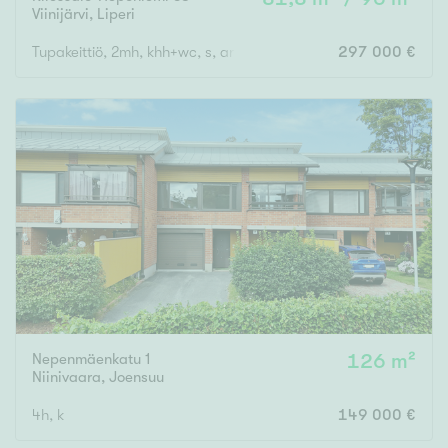
Viinijärvi
,
Liperi
Tupakeittiö, 2mh, khh+wc, s, arkieteinen/tekn. tila, rantasauna,
297 000 €
Nepenmäenkatu 1
126 m²
Niinivaara
,
Joensuu
4h, k
149 000 €