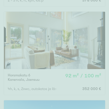
2 - 3 h, k, rt, kph, las.p
378 000 €
Horsmakatu 6
92 m² / 100 m²
Kanervala
,
Joensuu
4h, k, s, 2xwc, autokatos ja lämmin varasto
352 000 €