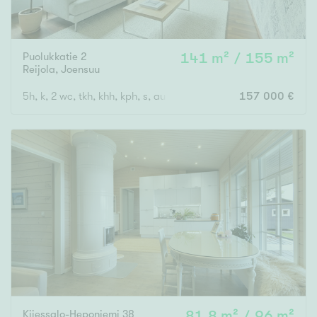
Puolukkatie 2
141 m² / 155 m²
Reijola
,
Joensuu
5h, k, 2 wc, tkh, khh, kph, s, autokatos kahdelle autolle
157 000 €
Kiiessalo-Heponiemi 38
81,8 m² / 96 m²