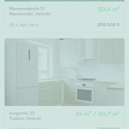
Niemenmäentie 10
53,4 m²
Niemenmäki
,
Helsinki
2h, k, kph, las.p
255 000 €
Kongontie 23
64 m² / 60,7 m²
Toukola
,
Helsinki