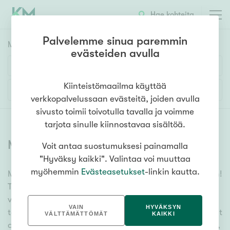
Hae kohteita
Palvelemme sinua paremmin
Myyntikohteet
HAE
evästeiden avulla
Huoneluku
Kiinteistömaailma käyttää
Lisää hakuehtoja
verkkopalvelussaan evästeitä, joiden avulla
1h
2h
3h
4h
5h+
sivusto toimii toivotulla tavalla ja voimme
tarjota sinulle kiinnostavaa sisältöä.
Myytävät asunnot
(
6379
)
Voit antaa suostumuksesi painamalla
Asuntotyyppi
"Hyväksy kaikki". Valintaa voi muuttaa
Kerros-/luhtitalo
myöhemmin
Evästeasetukset
-linkin kautta.
Meiltä löydät myytävät asunnot, oli tarpeesi mikä vain!
Rivitalo/paritalo
Tuhansien kohteiden ja satojen kiinteistönvälittäjien
Omakoti-/erillistalo
verkostomme auttaa sinua kenties elämäsi
VAIN
HYVÄKSYN
tärkeimmässä päätöksessä. Katso alta kaikki myytävät
Maa- tai metsätila
VÄLTTÄMÄTTÖMÄT
KAIKKI
asunnot. Hyödynnä myös kätevää hakutyökaluamme,