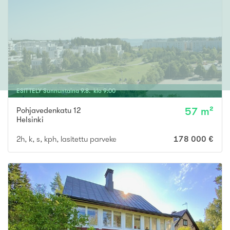
ESITTELY
Sunnuntaina
9
.
8
. klo
9
:
00
Pohjavedenkatu 12
57 m²
Helsinki
2h, k, s, kph, lasitettu parveke
178 000 €