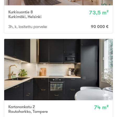
Kurkisuontie 8
73,5 m²
Kurkimäki
,
Helsinki
3h, k, lasitettu parveke
90 000 €
Kartanonkatu 2
74 m²
Rautaharkko
,
Tampere