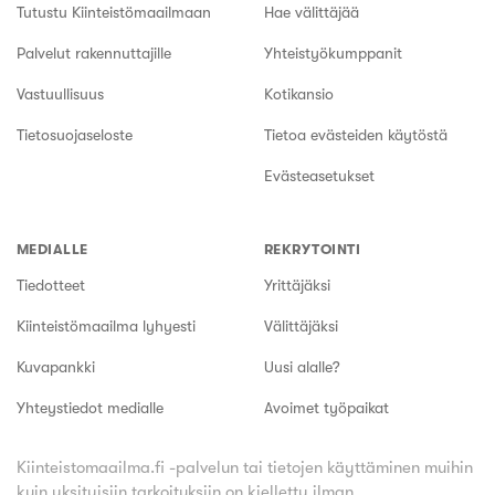
Tutustu Kiinteistömaailmaan
Hae välittäjää
Palvelut rakennuttajille
Yhteistyökumppanit
Vastuullisuus
Kotikansio
Tietosuojaseloste
Tietoa evästeiden käytöstä
Evästeasetukset
MEDIALLE
REKRYTOINTI
Tiedotteet
Yrittäjäksi
Kiinteistömaailma lyhyesti
Välittäjäksi
Kuvapankki
Uusi alalle?
Yhteystiedot medialle
Avoimet työpaikat
Kiinteistomaailma.fi -palvelun tai tietojen käyttäminen muihin
kuin yksityisiin tarkoituksiin on kielletty ilman