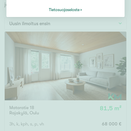
Tontti
jonka avulla löydät omien toiveidesi mukaisen kodin.
Vapaa-ajan asunto
Tietosuojaseloste
Toimitila
Uusin ilmoitus ensin
Autotalli
Muut
Hinta
000
000 €
Pinta-ala
Mataratie 18
81,5 m²
Asuinpinta-ala
Kokonaispinta-ala
Rajakylä
,
Oulu
m²
3h, k, kph, s, p, vh
68 000 €