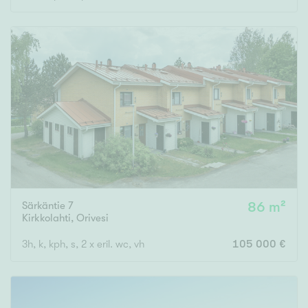
Särkäntie 7
86 m²
Kirkkolahti
,
Orivesi
3h, k, kph, s, 2 x eril. wc, vh
105 000 €