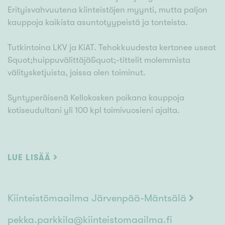
Erityisvahvuutena kiinteistöjen myynti, mutta paljon
kauppoja kaikista asuntotyypeistä ja tonteista.
Tutkintoina LKV ja KiAT. Tehokkuudesta kertonee useat
&quot;huippuvälittäjä&quot;-tittelit molemmista
välitysketjuista, joissa olen toiminut.
Syntyperäisenä Kellokosken poikana kauppoja
kotiseudultani yli 100 kpl toimivuosieni ajalta.
Liian hiljaiseksi minua harvemmin kutsutaan.
Harrastuksia löytyy moottoripyöräilyn ja niiden
LUE LISÄÄ
ajokoulutuksen puolelta
Kiinteistömaailma Järvenpää-Mäntsälä
pekka.parkkila@kiinteistomaailma.fi