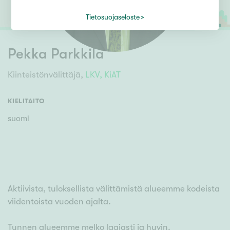
Tietosuojaseloste
Pekka Parkkila
Kiinteistönvälittäjä,
LKV,
KiAT
KIELITAITO
suomi
Aktiivista, tuloksellista välittämistä alueemme kodeista
viidentoista vuoden ajalta.
Tunnen alueemme melko laajasti ja hyvin.