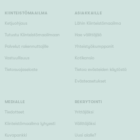
KIINTEISTÖMAAILMA
ASIAKKAILLE
Ketjuohjaus
Lähin Kiinteistömaailma
Tutustu Kiinteistömaailmaan
Hae välittäjää
Palvelut rakennuttajille
Yhteistyökumppanit
Vastuullisuus
Kotikansio
Tietosuojaseloste
Tietoa evästeiden käytöstä
Evästeasetukset
MEDIALLE
REKRYTOINTI
Tiedotteet
Yrittäjäksi
Kiinteistömaailma lyhyesti
Välittäjäksi
Kuvapankki
Uusi alalle?