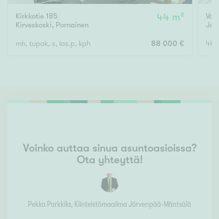
Kirkkotie 185
44 m²
Val
Kirveskoski
,
Pornainen
Ja
mh, tupak, s, las.p, kph
88 000 €
4h, 
Voinko auttaa sinua asuntoasioissa?
Ota yhteyttä!
Pekka Parkkila
, Kiinteistömaailma
Järvenpää-Mäntsälä