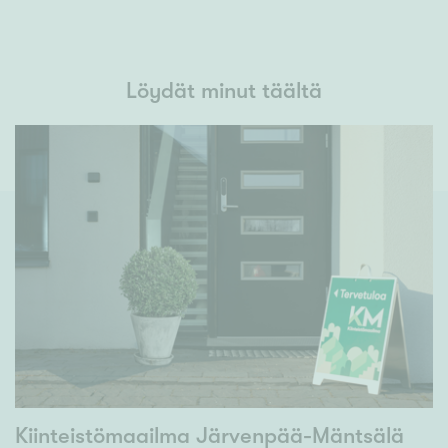
Löydät minut täältä
Kiinteistömaailma Järvenpää-Mäntsälä