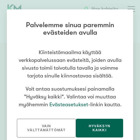
Hae kohteita
Palvelemme sinua paremmin
evästeiden avulla
0400304613
OTA YHTEYTTÄ
Kiinteistömaailma käyttää
verkkopalvelussaan evästeitä, joiden avulla
sivusto toimii toivotulla tavalla ja voimme
tarjota sinulle kiinnostavaa sisältöä.
Voit antaa suostumuksesi painamalla
"Hyväksy kaikki". Valintaa voi muuttaa
myöhemmin
Evästeasetukset
-linkin kautta.
VAIN
HYVÄKSYN
VÄLTTÄMÄTTÖMÄT
KAIKKI