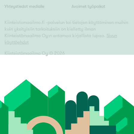
Yhteystiedot medialle
Avoimet työpaikat
Kiinteistomaailma.fi -palvelun tai tietojen käyttäminen muihin
kuin yksityisiin tarkoituksiin on kielletty ilman
Kiinteistömaailma Oy:n antamaa kirjallista lupaa.
Sivun
käyttöehdot
Kiinteistömaailma Oy ©
2026