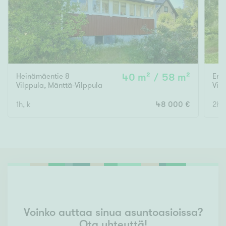
Heinämäentie 8
40 m² / 58 m²
Erä
Vilppula
,
Mänttä-Vilppula
Viha
1h, k
48 000 €
2h, 
Voinko auttaa sinua asuntoasioissa?
Ota yhteyttä!