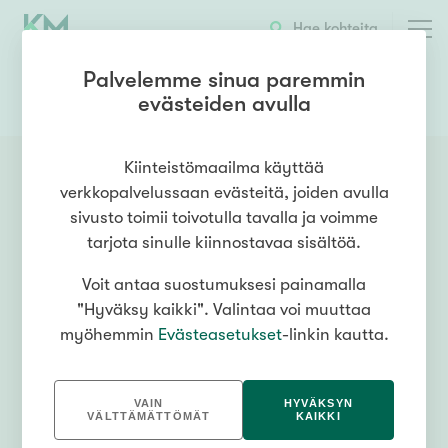
Hae kohteita
Palvelemme sinua paremmin
evästeiden avulla
0401205010
OTA YHTEYTTÄ
Kiinteistömaailma käyttää
verkkopalvelussaan evästeitä, joiden avulla
sivusto toimii toivotulla tavalla ja voimme
tarjota sinulle kiinnostavaa sisältöä.
Voit antaa suostumuksesi painamalla
"Hyväksy kaikki". Valintaa voi muuttaa
myöhemmin
Evästeasetukset
-linkin kautta.
VAIN
HYVÄKSYN
VÄLTTÄMÄTTÖMÄT
KAIKKI