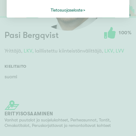
Tietosuojaseloste
100
%
Pasi Bergqvist
Yrittäjä,
LKV,
laillistettu kiinteistönvälittäjä,
LKV,
LVV
KIELITAITO
suomi
ERITYISOSAAMINEN
Vanhat puutalot ja suojelukohteet, Perheasunnot, Tontit,
Omakotitalot, Peruskorjattavat ja remontoitavat kohteet