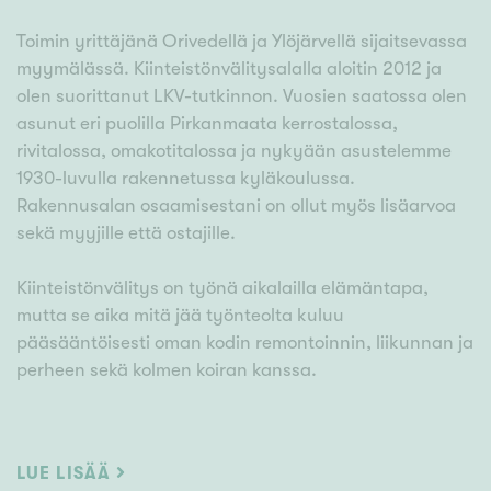
Toimin yrittäjänä Orivedellä ja Ylöjärvellä sijaitsevassa
myymälässä. Kiinteistönvälitysalalla aloitin 2012 ja
olen suorittanut LKV-tutkinnon. Vuosien saatossa olen
asunut eri puolilla Pirkanmaata kerrostalossa,
rivitalossa, omakotitalossa ja nykyään asustelemme
1930-luvulla rakennetussa kyläkoulussa.
Rakennusalan osaamisestani on ollut myös lisäarvoa
sekä myyjille että ostajille.
Kiinteistönvälitys on työnä aikalailla elämäntapa,
mutta se aika mitä jää työnteolta kuluu
pääsääntöisesti oman kodin remontoinnin, liikunnan ja
perheen sekä kolmen koiran kanssa.
Olen saanut asiakkailtani positiivista palautetta
aktiivisesta ja asiantuntevasta otteesta sekä hyvästä
LUE LISÄÄ
yhteydenpidosta. Jos haluat itsellesi tällaisen osaajan