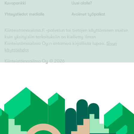
Kuvapankki
Uusi alalle?
Yhteystiedot medialle
Avoimet työpaikat
Kiinteistomaailma.fi -palvelun tai tietojen käyttäminen muihin
kuin yksityisiin tarkoituksiin on kielletty ilman
Kiinteistömaailma Oy:n antamaa kirjallista lupaa.
Sivun
käyttöehdot
Kiinteistömaailma Oy ©
2026