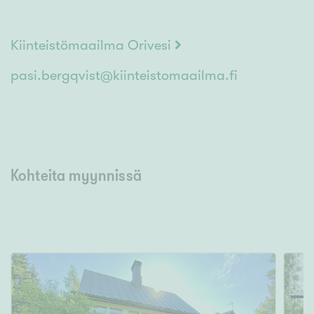
avuksi asuntoasioissasi, niin olethan yhteydessä
minuun!
Kiinteistömaailma Orivesi
pasi.bergqvist@kiinteistomaailma.fi
Kohteita myynnissä