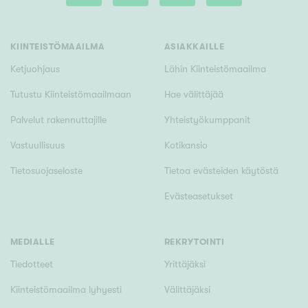
KIINTEISTÖMAAILMA
ASIAKKAILLE
Ketjuohjaus
Lähin Kiinteistömaailma
Tutustu Kiinteistömaailmaan
Hae välittäjää
Palvelut rakennuttajille
Yhteistyökumppanit
Vastuullisuus
Kotikansio
Tietosuojaseloste
Tietoa evästeiden käytöstä
Evästeasetukset
MEDIALLE
REKRYTOINTI
Tiedotteet
Yrittäjäksi
Kiinteistömaailma lyhyesti
Välittäjäksi