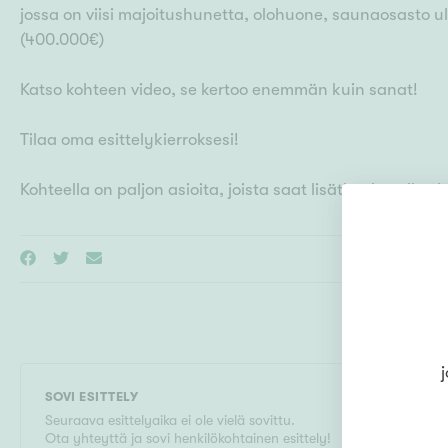
jossa on viisi majoitushunetta, olohuone, saunaosasto
(400.000€)
Katso kohteen video, se kertoo enemmän kuin sanat!
Tilaa oma esittelykierroksesi!
j
SOVI ESITTELY
Seuraava esittelyaika ei ole vielä sovittu.
Ota yhteyttä ja sovi henkilökohtainen esittely!