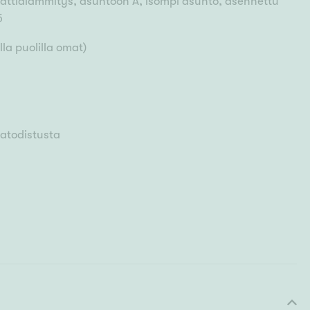
lattialämmitys, asuntoon A, isompi asunto, asennettu
5
la puolilla omat)
iatodistusta