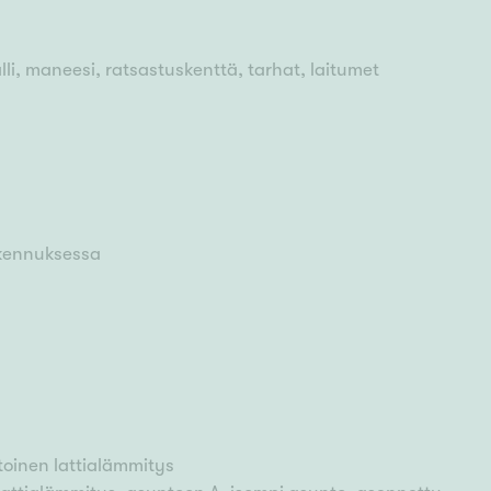
alli, maneesi, ratsastuskenttä, tarhat, laitumet
rakennuksessa
oinen lattialämmitys