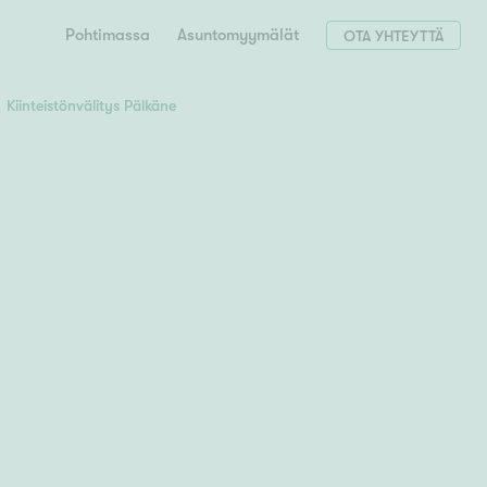
Pohtimassa
Asuntomyymälät
OTA YHTEYTTÄ
Kiinteistönvälitys Pälkäne
Hae postinumerosi perusteella
unnon ostajille
 liittyvät
T
Tahko
Tampere
Tornio
Turku
totoimeksianto
Tuusula
V
 meidät
Vaasa
Valkeakoski
Vantaa
tys alueellasi
Varkaus
Y
vaniemi