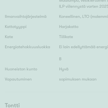
Maalämpö, vesikiertoinen 
ILP viilennystä varten 202
Ilmanvaihtojärjestelmä
Koneellinen, LTO (molemmil
Kattotyyppi
Harjakatto
Kate
Tiilikate
Energiatehokkuusluokka
Ei lain edellyttämää energ
B
Huoneiston kunto
Hyvä
Vapautuminen
sopimuksen mukaan
Tontti