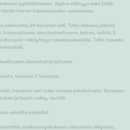
oiminnan pyörittämiseen. Sopiva etäisyys koko Etelä-
t tämän hienon kokonaisuuden vetovoimaa.
 rakennettu 24 karsinan talli. Tallin toisesta päästä
ne, kuivaushuone, simulaattorihuone, kahvio, keittiö, 2
assilta avoin näköyhteys ratsastuskentälle. Tallin toisesta
aktoritalli.
sella sekä ulkotarhat ja laitumet.
onetta, toisessa 3 huonetta.
emäri, hevosten vesi tulee omasta porakaivosta. Runsaan
 kota ja beach volley -kenttä.
aa valmiilta pohjalta!
ämmältä asiakasmajoitukseen rakennettu Majatalo,