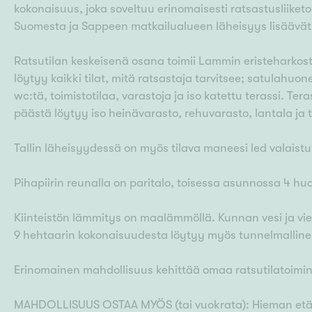
kokonaisuus, joka soveltuu erinomaisesti ratsastusliiket
Suomesta ja Sappeen matkailualueen läheisyys lisäävä
Ratsutilan keskeisenä osana toimii Lammin eristeharkosta
löytyy kaikki tilat, mitä ratsastaja tarvitsee; satulahuo
wc:tä, toimistotilaa, varastoja ja iso katettu terassi. Ter
päästä löytyy iso heinävarasto, rehuvarasto, lantala ja tr
Tallin läheisyydessä on myös tilava maneesi led valaistuk
Pihapiirin reunalla on paritalo, toisessa asunnossa 4 hu
Kiinteistön lämmitys on maalämmöllä. Kunnan vesi ja vi
9 hehtaarin kokonaisuudesta löytyy myös tunnelmallinen
Erinomainen mahdollisuus kehittää omaa ratsutilatoimint
MAHDOLLISUUS OSTAA MYÖS (tai vuokrata): Hieman etä