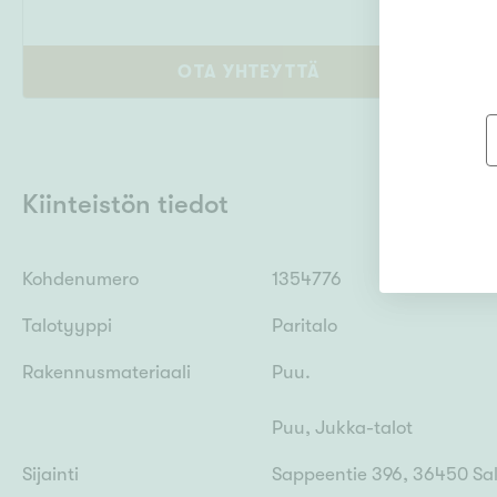
OTA YHTEYTTÄ
Kiinteistön tiedot
Kohdenumero
1354776
Talotyyppi
Paritalo
Rakennusmateriaali
Puu.
Puu, Jukka-talot
Sijainti
Sappeentie 396, 36450 Sa