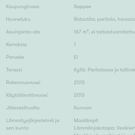
Kaupunginosa
Sappee
Huoneluku
Ratsutila; paritalo, hevost
Asuinpinta-ala
167 m², ei tarkastusmitattu
Kerroksia
1
Parveke
Ei
Terassi
Kyllä. Paritalossa ja talli
Rakennusvuosi
2013
Käyttöönottovuosi
2013
Jätevesihuolto
Kunnan
Lämmitysjärjestelmä ja
Maalämpö
sen kunto
Lämmönjakotapa: Vesikiert