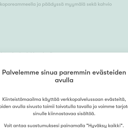
 ulkoporeammeella ja päädyssä myymälä sekä kahvio
Palvelemme sinua paremmin evästeiden
avulla
Kiinteistömaailma käyttää verkkopalvelussaan evästeitä,
oiden avulla sivusto toimii toivotulla tavalla ja voimme tarjo
sinulle kiinnostavaa sisältöä.
MYYMÄLÄ
Kiinteistömaailma
Kangasala
Voit antaa suostumuksesi painamalla "Hyväksy kaikki".
(
Kangasalan Kodit Oy
)