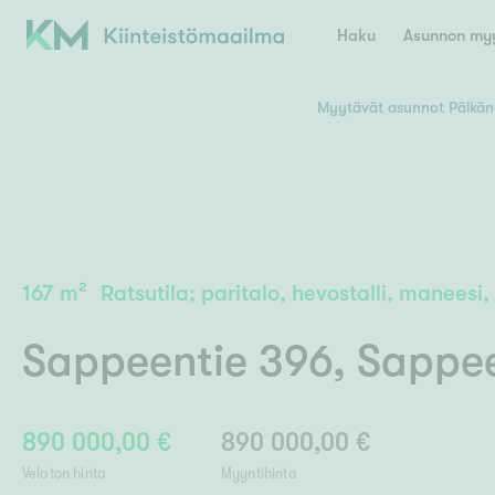
Haku
Asunnon myy
Myytävät asunnot Pälkän
Valitse lähin myymäläpaikkakunta
Asun
E
K
Kiint
Tarj
Espoo
Ka
Ka
167
m²
Ratsutila; paritalo, hevostalli, maneesi,
Ki
Kiint
Ko
H
Digi
Sappeentie 396
,
Sappe
Hamina
Helsinki
Hyvinkää
Avoi
L
Hämeenlinna
Lah
890 000,00 €
890 000,00 €
Lev
I
Päätök
Velaton hinta
Myyntihinta