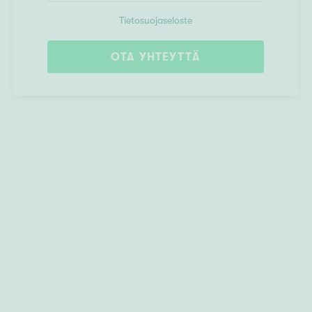
Tietosuojaseloste
Tulotie ratsutilalle. Oi
OTA YHTEYTTÄ