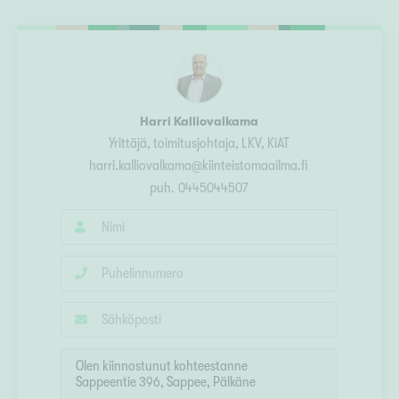
Ylivieska
Ylöjärvi
oki
rkulla
Harri Kalliovalkama
Yrittäjä, toimitusjohtaja, LKV, KiAT
harri.kalliovalkama@kiinteistomaailma.fi
puh.
0445044507