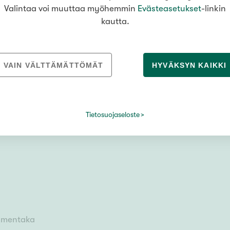
033773733
Keskusaukio 2
,
36200
Kangasala
Valintaa voi muuttaa myöhemmin
Evästeasetukset
-linkin
kautta.
LUE LISÄÄ
VAIN VÄLTTÄMÄTTÖMÄT
HYVÄKSYN KAIKKI
Tietosuojaseloste
lmentaka