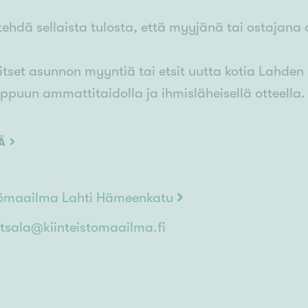
ehdä sellaista tulosta, että myyjänä tai ostajana 
itset asunnon myyntiä tai etsit uutta kotia Lahden 
oppuun ammattitaidolla ja ihmisläheisellä otteella.
0 7161 788 ja kysy lisää!
ÄÄ
stömaailma Lahti Hämeenkatu
tsala@kiinteistomaailma.fi