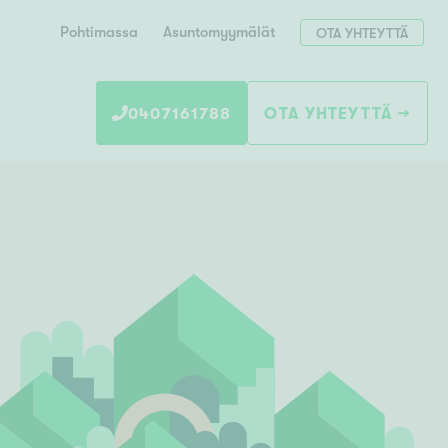
Pohtimassa
Asuntomyymälät
OTA YHTEYTTÄ
0407161788
OTA YHTEYTTÄ
Hae postinumerosi perusteella
unnon ostajille
 liittyvät
T
Tahko
Tampere
Tornio
Turku
totoimeksianto
Tuusula
V
 meidät
Vaasa
Valkeakoski
Vantaa
tys alueellasi
Varkaus
Y
vaniemi