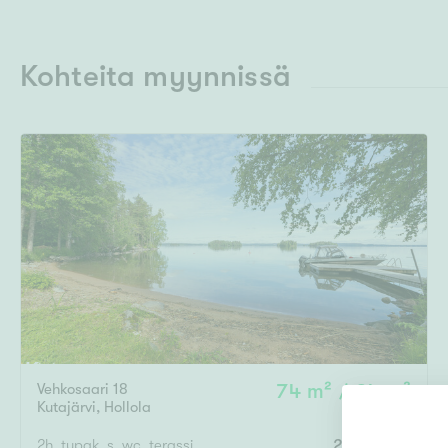
Kohteita myynnissä
Vehkosaari 18
74 m² / 94 m²
Kutajärvi
,
Hollola
2h, tupak, s, wc, terassi
295 000 €