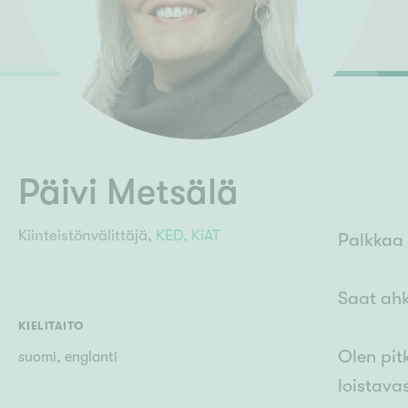
Ilmajoki
Ivalo
Asunto
M
Kiintei
Mik
J
Joensuu
Jyväskylä
Järvenpää
N
No
Päivi Metsälä
Kiinteistönvälittäjä,
KED,
KiAT
Palkkaa 
Saat ahk
KIELITAITO
Olen pit
suomi, englanti
loistava