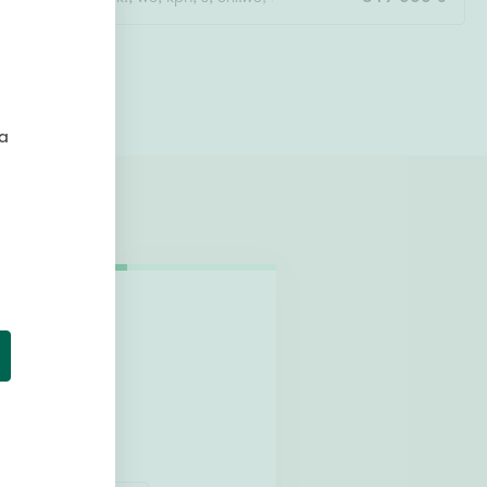
ta
hteyttä!