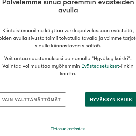
Palvelemme sinua paremmin evästeiden
avulla
Kiinteistömaailma käyttää verkkopalvelussaan evästeitä,
oiden avulla sivusto toimii toivotulla tavalla ja voimme tarjo
sinulle kiinnostavaa sisältöä.
Voit antaa suostumuksesi painamalla "Hyväksy kaikki".
Valintaa voi muuttaa myöhemmin
Evästeasetukset
-linkin
kautta.
VAIN VÄLTTÄMÄTTÖMÄT
HYVÄKSYN KAIKKI
oinko auttaa sinua asuntoasioissa? Ota y
Päivi Metsälä
, Kiinteistömaailma
Lahti Hämeenkatu
Tietosuojaseloste