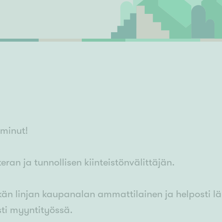
Senioriasuminen
jen hinnat
Valitse kiinteistönvälittäjä
S
stönvälitys alueellasi
Arviointipalvelu
keli
Mänttä
Salo
Savonlinna
Seinäj
Siilinjärvi
Sotkamo
Söde
kia
Nummela
minut!
eran ja tunnollisen kiinteistönvälittäjän.
kän linjan kaupanalan ammattilainen ja helposti l
sti myyntityössä.