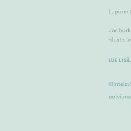
Lupaan t
Jos hark
alusta l
Soita 04
LUE LIS
Kiintei
paivi.me