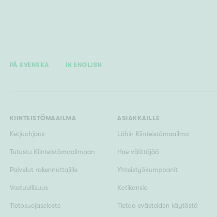
PÅ SVENSKA
IN ENGLISH
KIINTEISTÖMAAILMA
ASIAKKAILLE
Ketjuohjaus
Lähin Kiinteistömaailma
Tutustu Kiinteistömaailmaan
Hae välittäjää
Palvelut rakennuttajille
Yhteistyökumppanit
Vastuullisuus
Kotikansio
Tietosuojaseloste
Tietoa evästeiden käytöstä