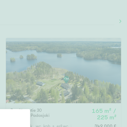
Rautjärventie 30
165 m² /
Auttoinen
,
Padasjoki
225 m²
5-6h, tupak., wc, kph, s, eril.wc, khh, 2 v, 2xautotalli autokatos
349 000 €