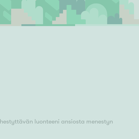
Ylivieska
Ylöjärvi
oki
rkulla
ähestyttävän luonteeni ansiosta menestyn