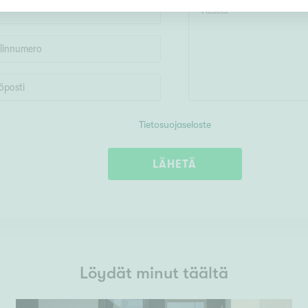
Tietosuojaseloste
LÄHETÄ
Löydät minut täältä