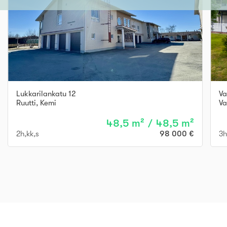
Lukkarilankatu 12
Va
Ruutti
,
Kemi
Va
48,5 m² / 48,5 m²
2h,kk,s
98 000 €
3h