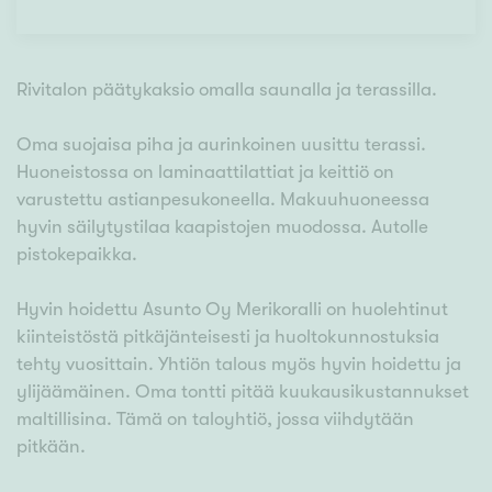
Rivitalon päätykaksio omalla saunalla ja terassilla.
Oma suojaisa piha ja aurinkoinen uusittu terassi.
Huoneistossa on laminaattilattiat ja keittiö on
varustettu astianpesukoneella. Makuuhuoneessa
hyvin säilytystilaa kaapistojen muodossa. Autolle
pistokepaikka.
Hyvin hoidettu Asunto Oy Merikoralli on huolehtinut
kiinteistöstä pitkäjänteisesti ja huoltokunnostuksia
tehty vuosittain. Yhtiön talous myös hyvin hoidettu ja
ylijäämäinen. Oma tontti pitää kuukausikustannukset
maltillisina. Tämä on taloyhtiö, jossa viihdytään
pitkään.