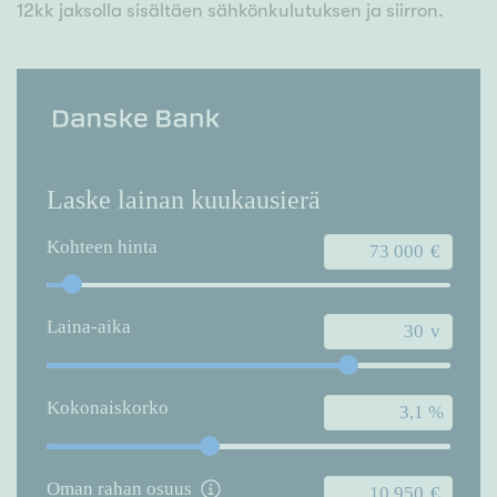
12kk jaksolla sisältäen sähkönkulutuksen ja siirron.