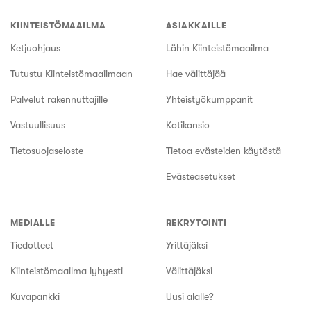
KIINTEISTÖMAAILMA
ASIAKKAILLE
Ketjuohjaus
Lähin Kiinteistömaailma
Tutustu Kiinteistömaailmaan
Hae välittäjää
Palvelut rakennuttajille
Yhteistyökumppanit
Vastuullisuus
Kotikansio
Tietosuojaseloste
Tietoa evästeiden käytöstä
Evästeasetukset
MEDIALLE
REKRYTOINTI
Tiedotteet
Yrittäjäksi
Kiinteistömaailma lyhyesti
Välittäjäksi
Kuvapankki
Uusi alalle?