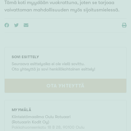
Tämä koti myydään vuokrattuna, joten se tarjoaa
vaivattoman mahdollisuuden myös sijoitusmielessä.
SOVI ESITTELY
Seuraava esittelyaika ei ole vielä sovittu.
Ota yhteyttä ja sovi henkilökohtainen esittely!
OTA YHTEYTTÄ
MYYMÄLÄ
Kiinteistömaailma
Oulu Rotuaari
(
Rotuaarin Kodit Oy
)
Pakkahuoneenkatu 18 B 28
,
90100
Oulu