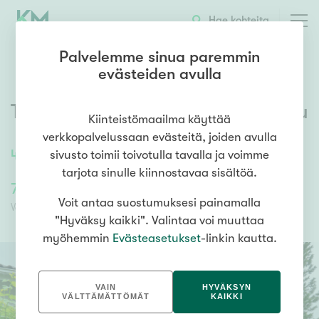
OTA YHTEYTTÄ
ESITTELY
KOHTEEN TIEDOT
Hae kohteita
Palvelemme sinua paremmin
evästeiden avulla
Taskilantie 27
,
Raja-Taskila
,
Oulu
Kiinteistömaailma käyttää
verkkopalvelussaan evästeitä, joiden avulla
40
m²
2h, k, kph, s, terassi
sivusto toimii toivotulla tavalla ja voimme
tarjota sinulle kiinnostavaa sisältöä.
73 000,00 €
73 000,00 €
Voit antaa suostumuksesi painamalla
Velaton hinta
Myyntihinta
"Hyväksy kaikki". Valintaa voi muuttaa
myöhemmin
Evästeasetukset
-linkin kautta.
VAIN
HYVÄKSYN
VÄLTTÄMÄTTÖMÄT
KAIKKI