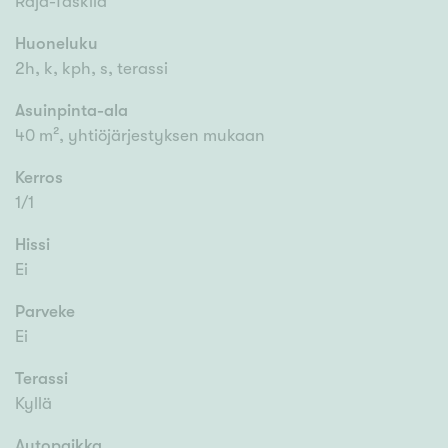
Raja-Taskila
Huoneluku
2h, k, kph, s, terassi
Asuinpinta-ala
40 m², yhtiöjärjestyksen mukaan
Kerros
1/1
Hissi
Ei
Parveke
Ei
Terassi
Kyllä
Autopaikka