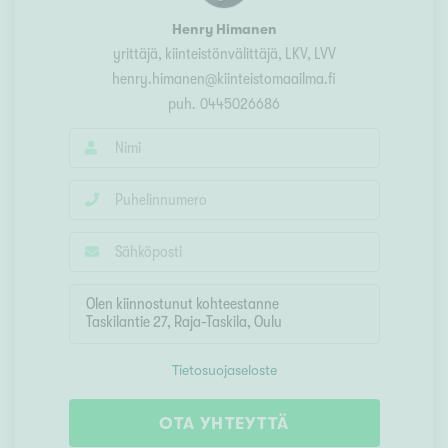
Henry Himanen
yrittäjä, kiinteistönvälittäjä
, LKV, LVV
henry.himanen@kiinteistomaailma.fi
puh.
0445026686
Tietosuojaseloste
OTA YHTEYTTÄ