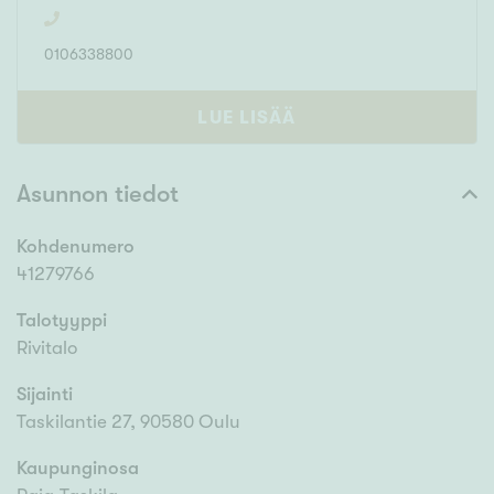
0106338800
LUE LISÄÄ
Asunnon tiedot
Kohdenumero
41279766
Talotyyppi
Rivitalo
Sijainti
Taskilantie 27, 90580 Oulu
Kaupunginosa