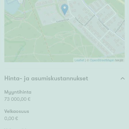
Leaflet
| ©
OpenStreetMapin
tekijät
Hinta- ja asumiskustannukset
Myyntihinta
73 000,00 €
Velkaosuus
0,00 €