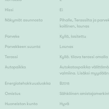
Hissi
Ei
Näkymät asunnosta
Pihalle, Terassilta ja par
koillinen, lounas
Parveke
Kyllä, lasitettu
Parvekkeen suunta
Lounas
Terassi
Kyllä. tilava terassi omalla
Autopaikka
Autokatospaikka välittöm
valmiina. Lisäksi myydään
Energiatehokkuusluokka
B
2018
Omistus
Sähköinen omistajamerkin
Huoneiston kunto
Hyvä