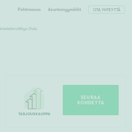
Pohtimassa
Asuntomyymälät
OTA YHTEYTTÄ
inteistönvälitys Oulu
Hae postinumerosi perusteella
unnon ostajille
 liittyvät
T
Tahko
Tampere
Tornio
Turku
totoimeksianto
Tuusula
V
 meidät
SEURAA
KOHDETTA
Vaasa
Valkeakoski
Vantaa
tys alueellasi
Varkaus
TARJOUSKAUPPA
Y
vaniemi