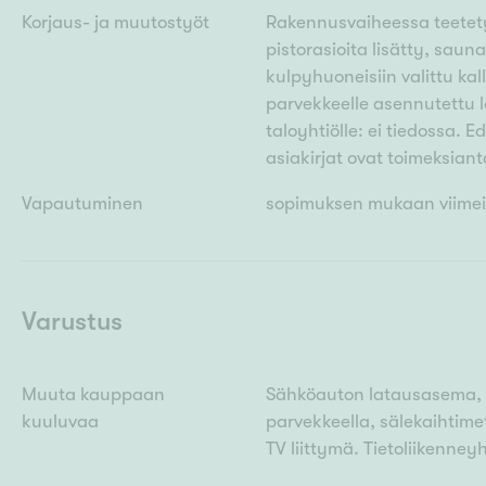
Korjaus- ja muutostyöt
Rakennusvaiheessa teetety
pistorasioita lisätty, saun
kulpyhuoneisiin valittu kal
parvekkeelle asennutettu l
taloyhtiölle: ei tiedossa. E
asiakirjat ovat toimeksianta
Vapautuminen
sopimuksen mukaan viimei
Varustus
Muuta kauppaan
Sähköauton latausasema, l
kuuluvaa
parvekkeella, sälekaihtimet
TV liittymä. Tietoliikenn