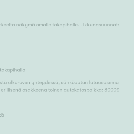
vekkeelta näkymä omalle takapihalle. . Ikkunasuunnat:
 takapihalla
ästä ulko-oven yhteydessä, sähköauton latausasema
 erillisenä osakkeena toinen autokatospaikka: 8000€
tä