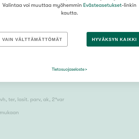
Valintaa voi muuttaa myöhemmin
Evästeasetukset
-linkin
kautta.
VAIN VÄLTTÄMÄTTÖMÄT
HYVÄKSYN KAIKKI
Tietosuojaseloste
h, ter, lasit. parv, ak, 2*var
n mukaan