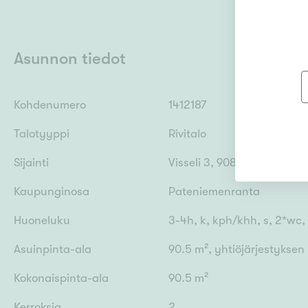
Asunnon tiedot
Kohdenumero
1412187
Talotyyppi
Rivitalo
Sijainti
Visseli 3, 90800 Oulu
Kaupunginosa
Pateniemenranta
Huoneluku
3-4h, k, kph/khh, s, 2*wc, v
Asuinpinta-ala
90.5 m², yhtiöjärjestykse
Kokonaispinta-ala
90.5 m²
Kerroksia
2