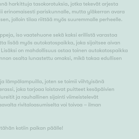
ä harkittuja tasokorotuksia, jotka tekevät arjesta
ii erinomaisesti pariskunnalle, mutta yläkerran avara
, jolloin tilaa riittää myös suuremmalle perheelle.
peja, iso vaatehuone sekä kaksi erillistä varastoa
utta lisää myös autokatospaikka, joka sijaitsee aivan
. Lisäksi on mahdollisuus ostaa toinen autokatospaikka
non osalta lunastettu omaksi, mikä takaa edullisen
a lämpölampuilla, joten se toimii viihtyisänä
rassi, joka tarjoaa loistavat puitteet kesäpäivien
reitit ja rauhallinen sijainti viimeistelevät
avalta rivitaloasumiselta voi toivoa – ilman
ähän kotiin paikan päälle!