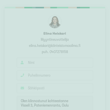
Ylivieska
Ylöjärvi
oki
rkulla
Elina Heiskari
Myyntineuvottelija
elina.heiskari@kiinteistomaailma.fi
puh.
0407278158