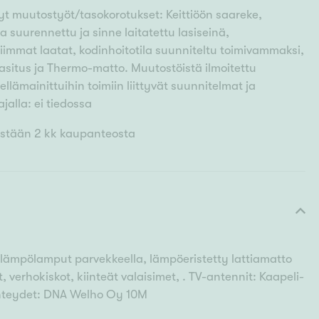
t muutostyöt/tasokorotukset: Keittiöön saareke,
aa suurennettu ja sinne laitatettu lasiseinä,
liimmat laatat, kodinhoitotila suunniteltu toimivammaksi,
asitus ja Thermo-matto. Muutostöistä ilmoitettu
dellämainittuihin toimiin liittyvät suunnitelmat ja
jalla: ei tiedossa
stään 2 kk kaupanteosta
ämpölamput parvekkeella, lämpöeristetty lattiamatto
, verhokiskot, kiinteät valaisimet, . TV-antennit: Kaapeli-
eyhteydet: DNA Welho Oy 10M