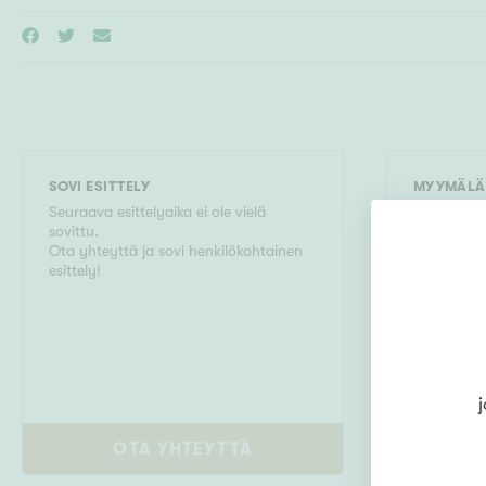
SOVI ESITTELY
MYYMÄLÄ
Seuraava esittelyaika ei ole vielä
Kiinteistö
sovittu.
Marskinpui
Ota yhteyttä ja sovi henkilökohtainen
Kirkkokatu 
esittely!
01034199
j
OTA YHTEYTTÄ