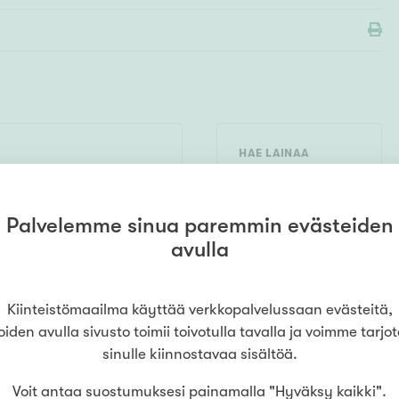
HAE LAINAA
VAIVATTOMASTI
maailma
Oulu
sto
(
Terwa Kodit Oy
)
Hae asuntolainaa jo
33 lt. 3
,
90100
Oulu
ennen
Palvelemme sinua paremmin evästeiden
asuntokaupoille
lähtöä. Näin tiedät,
avulla
millaisella budjetilla
90
voit tehdä päätöksiä,
kun sopiva koti
löytyy. Hakeminen ei
Kiinteistömaailma käyttää verkkopalvelussaan evästeitä,
sido sinua mihinkään.
oiden avulla sivusto toimii toivotulla tavalla ja voimme tarjo
sinulle kiinnostavaa sisältöä.
LUE LISÄÄ
HAE LAINAA
Voit antaa suostumuksesi painamalla "Hyväksy kaikki".