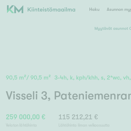
Haku
Asunnon myy
Myytävät asunnot 
Valitse lähin myymäläpaikkakunta
Asun
E
K
Kiint
Tarj
Espoo
Ka
Ka
90,5
m²
/
90,5
m²
3-4h, k, kph/khh, s, 2*wc, vh, 
Ki
Kiint
Ko
H
Digi
Visseli 3
,
Pateniemenra
Hamina
Helsinki
Hyvinkää
Avoi
L
Hämeenlinna
Lah
259 000,00 €
115 212,21 €
Lev
I
Päätök
Velaton lähtöhinta
Lähtöhinta ilman velkaosuutta