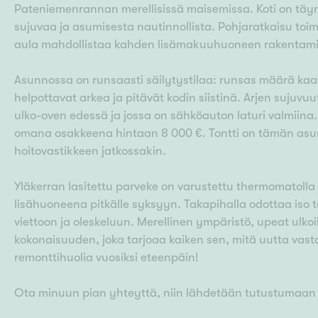
Pateniemenrannan merellisissä maisemissa. Koti on täynn
sujuvaa ja asumisesta nautinnollista. Pohjaratkaisu toim
aula mahdollistaa kahden lisämakuuhuoneen rakentamisen
Asunnossa on runsaasti säilytystilaa: runsas määrä kaap
helpottavat arkea ja pitävät kodin siistinä. Arjen sujuvu
ulko-oven edessä ja jossa on sähköauton laturi valmiina
omana osakkeena hintaan 8 000 €. Tontti on tämän asun
hoitovastikkeen jatkossakin.
Yläkerran lasitettu parveke on varustettu thermomatolla j
lisähuoneena pitkälle syksyyn. Takapihalla odottaa iso te
viettoon ja oleskeluun. Merellinen ympäristö, upeat ulkoilu
kokonaisuuden, joka tarjoaa kaiken sen, mitä uutta vasta
remonttihuolia vuosiksi eteenpäin!
Ota minuun pian yhteyttä, niin lähdetään tutustumaan t