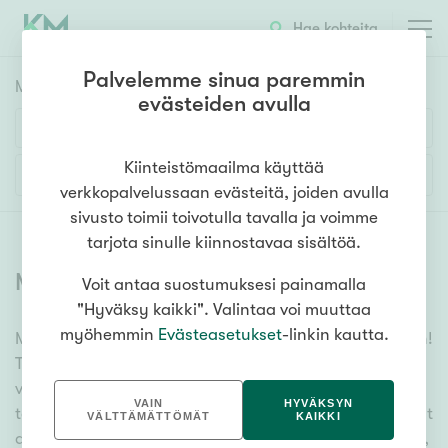
Hae kohteita
Palvelemme sinua paremmin
Myyntikohteet
HAE
evästeiden avulla
Huoneluku
Kiinteistömaailma käyttää
Lisää hakuehtoja
verkkopalvelussaan evästeitä, joiden avulla
1h
2h
3h
4h
5h+
sivusto toimii toivotulla tavalla ja voimme
tarjota sinulle kiinnostavaa sisältöä.
Myytävät asunnot
(
6397
)
Voit antaa suostumuksesi painamalla
Asuntotyyppi
"Hyväksy kaikki". Valintaa voi muuttaa
Kerros-/luhtitalo
myöhemmin
Evästeasetukset
-linkin kautta.
Meiltä löydät myytävät asunnot, oli tarpeesi mikä vain!
Rivitalo/paritalo
Tuhansien kohteiden ja satojen kiinteistönvälittäjien
Omakoti-/erillistalo
verkostomme auttaa sinua kenties elämäsi
VAIN
HYVÄKSYN
tärkeimmässä päätöksessä. Katso alta kaikki myytävät
Maa- tai metsätila
VÄLTTÄMÄTTÖMÄT
KAIKKI
asunnot. Hyödynnä myös kätevää hakutyökaluamme,