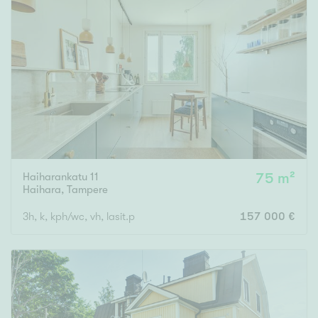
Haiharankatu 11
75 m²
Haihara
,
Tampere
3h, k, kph/wc, vh, lasit.p
157 000 €