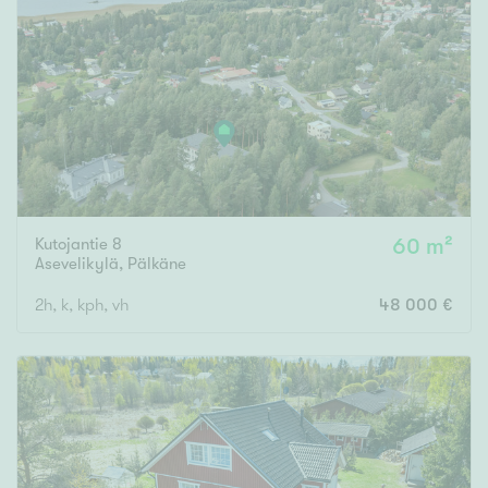
Kutojantie 8
60 m²
Asevelikylä
,
Pälkäne
2h, k, kph, vh
48 000 €