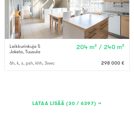
Leikkurinkuja 5
204 m² / 240 m²
Jokela
,
Tuusula
6h, k, s, psh, khh, 3xwc
298 000 €
LATAA LISÄÄ (30 / 6397)