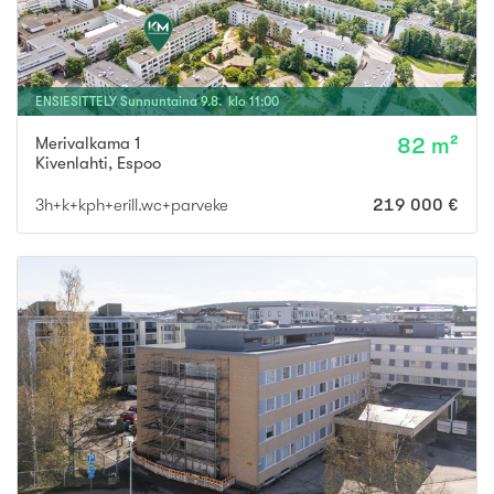
ENSIESITTELY
Sunnuntaina
9
.
8
. klo
11
:
00
Merivalkama 1
82 m²
Kivenlahti
,
Espoo
3h+k+kph+erill.wc+parveke
219 000 €