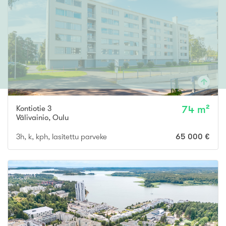
Kontiotie 3
74 m²
Välivainio
,
Oulu
3h, k, kph, lasitettu parveke
65 000 €