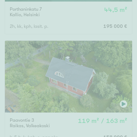
Porthaninkatu 7
44,5 m²
Kallio
,
Helsinki
2h, kk, kph, lasit. p.
195 000 €
Paavontie 3
119 m² / 163 m²
Raikas
,
Valkeakoski