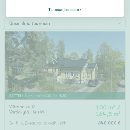
Tontti
jonka avulla löydät omien toiveidesi mukaisen kodin.
Vapaa-ajan asunto
Tietosuojaseloste
Toimitila
Uusin ilmoitus ensin
Autotalli
Muut
Hinta
000
000 €
Pinta-ala
ESITTELY
Sunnuntaina
9
.
8
. klo
11
:
20
Viittapolku 12
100 m² /
Asuinpinta-ala
Kokonaispinta-ala
Vartiokylä
,
Helsinki
164,5 m²
m²
3-4h, k, 2xsauna, takkah., khh, 2xkph, erill.wc, varastotilaa, ulk
348 000 €