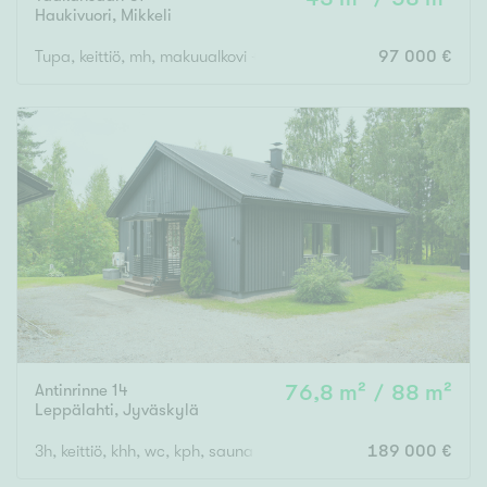
Haukivuori
,
Mikkeli
Tupa, keittiö, mh, makuualkovi + rantasauna + aitta
97 000 €
Antinrinne 14
76,8 m² / 88 m²
Leppälahti
,
Jyväskylä
3h, keittiö, khh, wc, kph, sauna
189 000 €