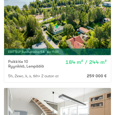
ESITTELY
Sunnuntaina
9
.
8
. klo
11
:
00
Poikkitie 10
184 m² / 244 m²
Ryynikkä
,
Lempäälä
5h, 2xwc, k, s, tkh+ 2 auton at
259 000 €