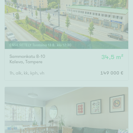
ENSIESITTELY
Torstaina
13
.
8
. klo
12
:
30
Sammonkatu 8-10
34,5 m²
Kaleva
,
Tampere
1h, alk, kk, kph, vh
149 000 €