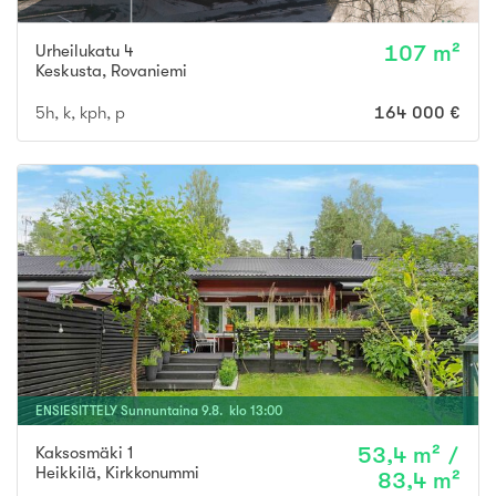
Urheilukatu 4
107 m²
Keskusta
,
Rovaniemi
5h, k, kph, p
164 000 €
ENSIESITTELY
Sunnuntaina
9
.
8
. klo
13
:
00
Kaksosmäki 1
53,4 m² /
Heikkilä
,
Kirkkonummi
83,4 m²