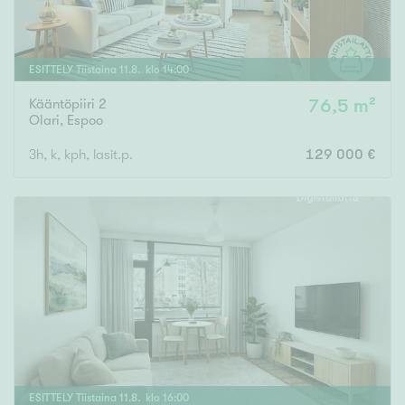
ESITTELY
Tiistaina
11
.
8
. klo
14
:
00
Kääntöpiiri 2
76,5 m²
Olari
,
Espoo
3h, k, kph, lasit.p.
129 000 €
ESITTELY
Tiistaina
11
.
8
. klo
16
:
00