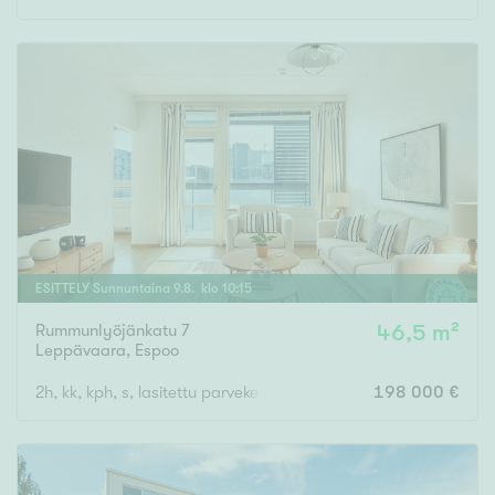
ESITTELY
Sunnuntaina
9
.
8
. klo
10
:
15
Rummunlyöjänkatu 7
46,5 m²
Leppävaara
,
Espoo
2h, kk, kph, s, lasitettu parveke
198 000 €