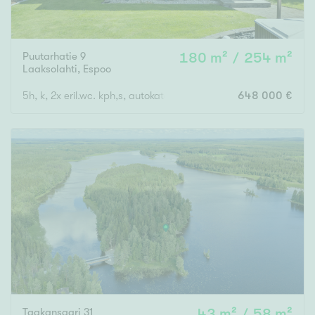
Puutarhatie 9
180 m² / 254 m²
Laaksolahti
,
Espoo
5h, k, 2x eril.wc. kph,s, autokatos
648 000 €
Taakansaari 31
43 m² / 58 m²