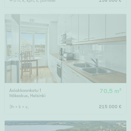
4-5 h, k, kph, s, parveke
158 000 €
Asiakkaankatu 1
70,5 m²
Itäkeskus
,
Helsinki
3h + k + s,
215 000 €