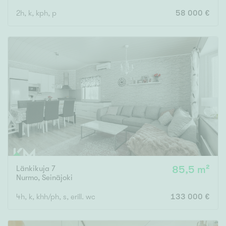
2h, k, kph, p
58 000 €
Länkikuja 7
85,5 m²
Nurmo
,
Seinäjoki
4h, k, khh/ph, s, erill. wc
133 000 €