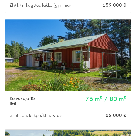
2h+k+s+käyttöullakko (yj:n mukaan 2h+k+s)
159 000 €
Koivukuja 15
76 m² / 80 m²
Iitti
3 mh, oh, k, kph/khh, wc, s
52 000 €