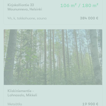
Kirjokalliontie 33
106 m² / 180 m²
Maununneva
,
Helsinki
4h, k, takkahuone, sauna
384 000 €
Kiiskiniementie -
Lahnasalo
,
Mikkeli
Metsätila
19 900 €