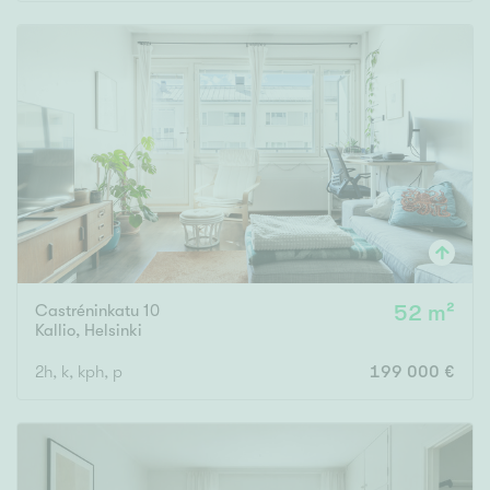
Rakennusvuosi
Uudiskohteet
Vain uudiskohteet
Ei uudiskohteita
Castréninkatu 10
52 m²
Arvokohteet
Kallio
,
Helsinki
Vain arvokohteet
Ei arvokohteita
2h, k, kph, p
199 000 €
Kunto
Hyvä