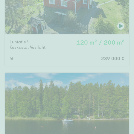
Luhtatie 4
120 m² / 200 m²
Keskusta
,
Vesilahti
6h
239 000 €