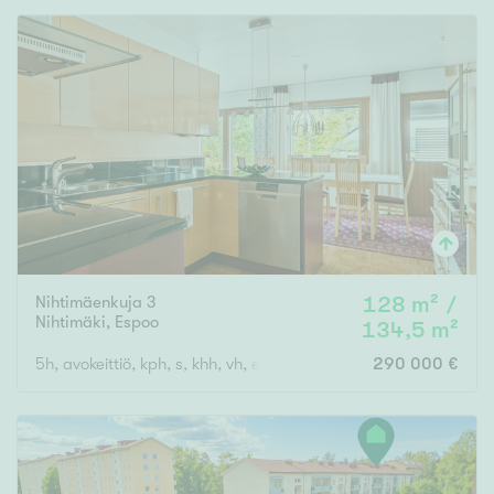
Nihtimäenkuja 3
128 m² /
Nihtimäki
,
Espoo
134,5 m²
5h, avokeittiö, kph, s, khh, vh, erill.wc, autokatos, varasto
290 000 €