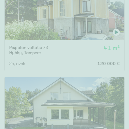
Pispalan valtatie 73
41 m²
Hyhky
,
Tampere
2h, avok
120 000 €