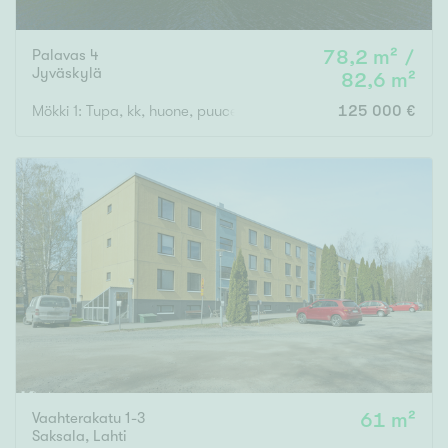
Palavas 4
78,2 m² /
Jyväskylä
82,6 m²
Mökki 1: Tupa, kk, huone, puucee, varasto ja Mökki 2: Tupa, ma
125 000 €
Vaahterakatu 1-3
61 m²
Saksala
,
Lahti