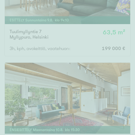
ESITTELY
Sunnuntaina
9
.
8
. klo
14
:
10
Tuulimyllyntie 7
63,5 m²
Myllypuro
,
Helsinki
3h, kph, avokeittiö, vaatehuone, lasitettu parveke
199 000 €
ENSIESITTELY
Maanantaina
10
.
8
. klo
15
:
30