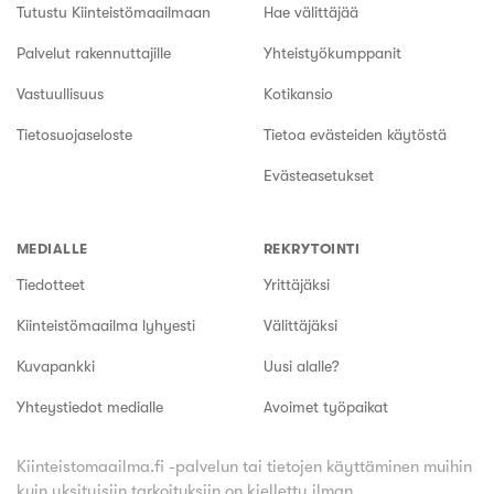
Tutustu Kiinteistömaailmaan
Hae välittäjää
Palvelut rakennuttajille
Yhteistyökumppanit
Vastuullisuus
Kotikansio
Tietosuojaseloste
Tietoa evästeiden käytöstä
Evästeasetukset
MEDIALLE
REKRYTOINTI
Tiedotteet
Yrittäjäksi
Kiinteistömaailma lyhyesti
Välittäjäksi
Kuvapankki
Uusi alalle?
Yhteystiedot medialle
Avoimet työpaikat
Kiinteistomaailma.fi -palvelun tai tietojen käyttäminen muihin
kuin yksityisiin tarkoituksiin on kielletty ilman