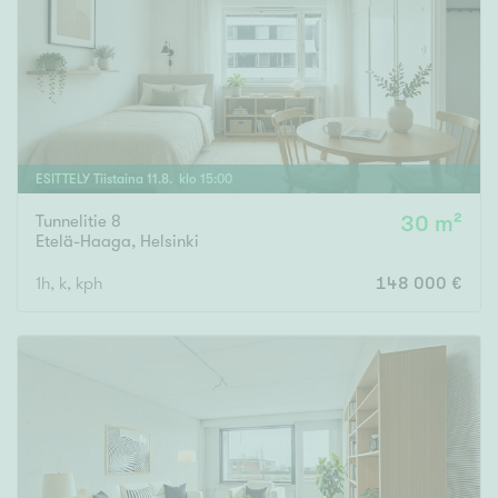
Tyydyttävä
Välttävä
Ominaisuudet
Hissi
ESITTELY
Tiistaina
11
.
8
. klo
15
:
00
Järvi- tai merinäköala
Maalämpö
Tunnelitie 8
30 m²
Etelä-Haaga
,
Helsinki
Oma ranta
1h, k, kph
148 000 €
Oma sauna
Parveke
Senioriasunto