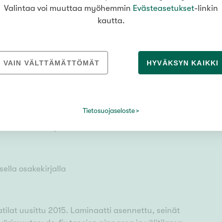
n mukaan
Valintaa voi muuttaa myöhemmin
Evästeasetukset
-linkin
kautta.
VAIN VÄLTTÄMÄTTÖMÄT
HYVÄKSYN KAIKKI
si, itä
: osakkaalla
Tietosuojaseloste
kkeella, Sähköpistoke
ella osakekirjalla
tilat uusittu 2015. Laminaatti asennettu, seinät