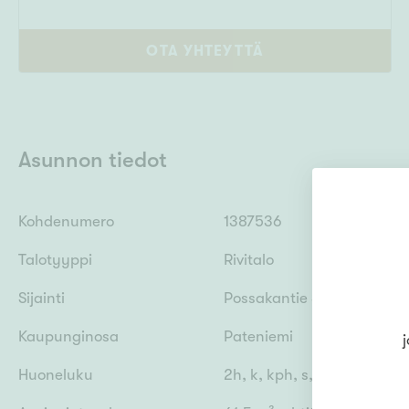
OTA YHTEYTTÄ
Asunnon tiedot
Kohdenumero
1387536
Talotyyppi
Rivitalo
Sijainti
Possakantie 34, 90800 Ou
Kaupunginosa
Pateniemi
j
Huoneluku
2h, k, kph, s, vh