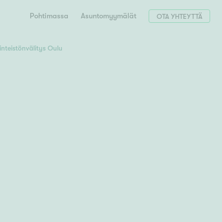
Pohtimassa
Asuntomyymälät
OTA YHTEYTTÄ
inteistönvälitys Oulu
Hae postinumerosi perusteella
unnon ostajille
 liittyvät
T
Tahko
Tampere
Tornio
Turku
totoimeksianto
Tuusula
V
 meidät
Vaasa
Valkeakoski
Vantaa
tys alueellasi
Varkaus
Y
vaniemi