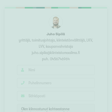
Ylivieska
Ylöjärvi
oki
rkulla
Juho Sipilä
yrittäjä, toimitusjohtaja, kiinteistönvälittäjä
, LKV,
LVV, kaupanvahvistaja
juho.sipila@kiinteistomaailma.fi
puh.
0456746964