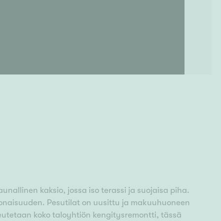
allinen kaksio, jossa iso terassi ja suojaisa piha.
okonaisuuden. Pesutilat on uusittu ja makuuhuoneen
utetaan koko taloyhtiön kengitysremontti, tässä