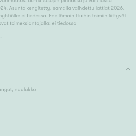
värimuutos: dc-fix tasojen pinnassa ja välitilassa
024. Asunto kengitetty, samalla vaihdettu lattiat 2026.
yhtiölle: ei tiedossa. Edellämainittuihin toimiin liittyvät
ovat toimeksiantajalla: ei tiedossa
.
tangot, naulakko