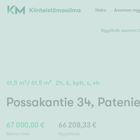
Haku
Asunnon myy
Myytävät asunnot 
Valitse lähin myymäläpaikkakunta
Asun
E
K
Kiint
Tarj
Espoo
Ka
Ka
61,5
m²
/
61,5
m²
2h, k, kph, s, vh
Ki
Kiint
Ko
H
Digi
Possakantie 34
,
Pateni
Hamina
Helsinki
Hyvinkää
Avoi
L
Hämeenlinna
Lah
67 000,00 €
66 208,33 €
Lev
I
Päätök
Velaton hinta
Myyntihinta