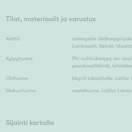
Tilat, materiaalit ja varustus
Keittiö
sidebyside Jääkaappi/pakast
Laminaatti. Seinät: Maala
Kylpyhuone
Ph: suihkukaappi, wc-istuin
pesukoneliitäntä, lattialä
Olohuone
käynti takapihalle. Lattia:
Makuuhuone
vaatehuone. Lattia: Lamina
Sijainti kartalla