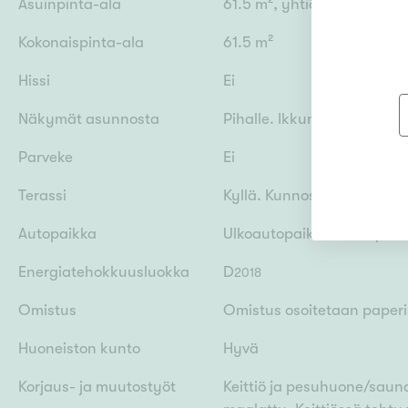
Asuinpinta-ala
61.5 m², yhtiöjärjestykse
Kokonaispinta-ala
61.5 m²
Hissi
Ei
Näkymät asunnosta
Pihalle. Ikkunasuunnat: län
Parveke
Ei
Terassi
Kyllä. Kunnossapitovastuu
Autopaikka
Ulkoautopaikka sähköpisto
Energiatehokkuusluokka
D
2018
Omistus
Omistus osoitetaan paperis
Huoneiston kunto
Hyvä
Korjaus- ja muutostyöt
Keittiö ja pesuhuone/sauna