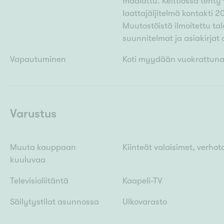
maalattu. Keittiössä tehty 
laattajäljitelmä kontakti 2
Muutostöistä ilmoitettu talo
suunnitelmat ja asiakirjat 
Vapautuminen
Koti myydään vuokrattuna
Varustus
Muuta kauppaan
Kiinteät valaisimet, verho
kuuluvaa
Televisioliitäntä
Kaapeli-TV
Säilytystilat asunnossa
Ulkovarasto