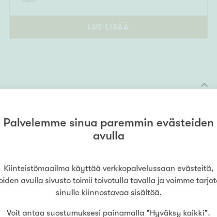
LUE LISÄÄ
Palvelemme sinua paremmin evästeiden
avulla
lu
Kiinteistömaailma käyttää verkkopalvelussaan evästeitä,
oiden avulla sivusto toimii toivotulla tavalla ja voimme tarjo
sinulle kiinnostavaa sisältöä.
Voit antaa suostumuksesi painamalla "Hyväksy kaikki".