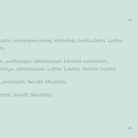
in, astianpesukone, lattialiesi, liesituuletin. Lattia:
ttu
, peilikaappi, allaskaappi, kiinteät valaisimet,
mmitys, sähkösauna. Lattia: Laatta. Seinät: Laatta
 Laminaatti. Seinät: Maalattu
atti. Seinät: Maalattu