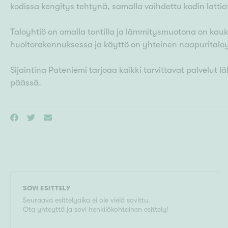
kodissa kengitys tehtynä, samalla vaihdettu kodin lattia
Taloyhtiö on omalla tontilla ja lämmitysmuotona on kauk
huoltorakennuksessa ja käyttö on yhteinen naapuritalo
Sijaintina Pateniemi tarjoaa kaikki tarvittavat palvelut lä
päässä.
SOVI ESITTELY
Seuraava esittelyaika ei ole vielä sovittu.
Ota yhteyttä ja sovi henkilökohtainen esittely!