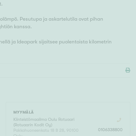
t.
olämpö. Pesutupa ja askartelutila ovat pihan
yhtiön kanssa.
hellä ja Ideapark sijaitsee puolentoista kilometrin
MYYMÄLÄ
Kiinteistömaailma
Oulu Rotuaari
(
Rotuaarin Kodit Oy
)
0106338800
Pakkahuoneenkatu 18 B 28
,
90100
Oulu