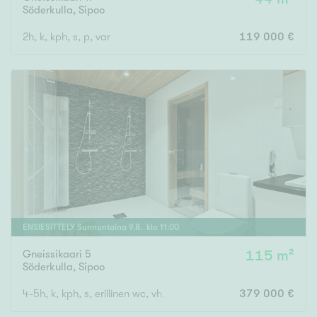
Söderkulla
,
Sipoo
2h, k, kph, s, p, var
119 000 €
ENSIESITTELY
Sunnuntaina
9
.
8
. klo
11
:
00
Gneissikaari 5
115 m²
Söderkulla
,
Sipoo
4-5h, k, kph, s, erillinen wc, vh, lasitettu parveke
379 000 €