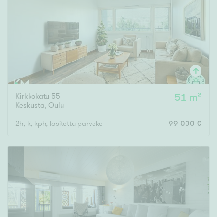
Tyydyttävä
Välttävä
Ominaisuudet
Hissi
Järvi- tai merinäköala
Maalämpö
Kirkkokatu 55
51 m²
Keskusta
,
Oulu
Oma ranta
2h, k, kph, lasitettu parveke
99 000 €
Oma sauna
Parveke
Senioriasunto