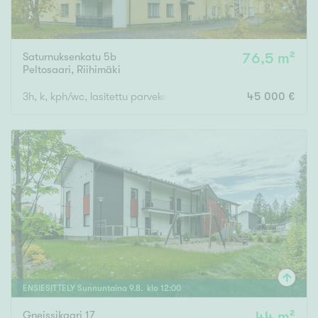
Saturnuksenkatu 5b
76,5 m²
Peltosaari
,
Riihimäki
3h, k, kph/wc, lasitettu parveke
45 000 €
ENSIESITTELY
Sunnuntaina
9
.
8
. klo
12
:
00
Gneissikaari 17
44 m²