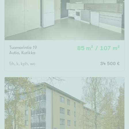
Tuomarintie 19
85 m² / 107 m²
Autio
,
Kurikka
5h, k, kph, wc
34 500 €