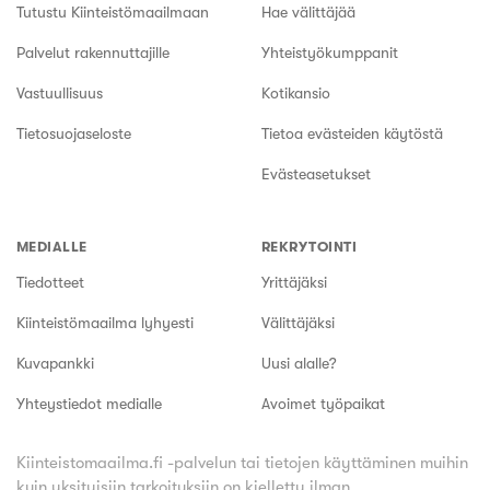
Tutustu Kiinteistömaailmaan
Hae välittäjää
Palvelut rakennuttajille
Yhteistyökumppanit
Vastuullisuus
Kotikansio
Tietosuojaseloste
Tietoa evästeiden käytöstä
Evästeasetukset
MEDIALLE
REKRYTOINTI
Tiedotteet
Yrittäjäksi
Kiinteistömaailma lyhyesti
Välittäjäksi
Kuvapankki
Uusi alalle?
Yhteystiedot medialle
Avoimet työpaikat
Kiinteistomaailma.fi -palvelun tai tietojen käyttäminen muihin
kuin yksityisiin tarkoituksiin on kielletty ilman