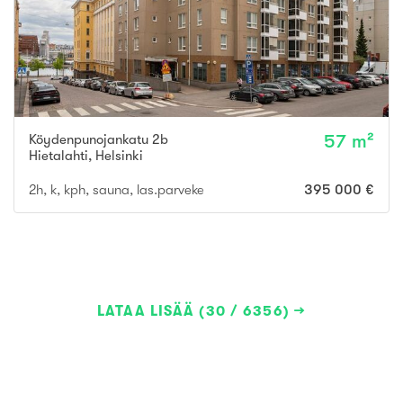
Köydenpunojankatu 2b
57 m²
Hietalahti
,
Helsinki
2h, k, kph, sauna, las.parveke
395 000 €
LATAA LISÄÄ (30 / 6356)