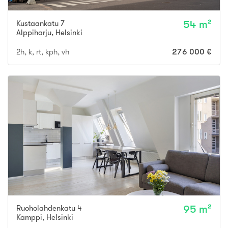
Kustaankatu 7
54 m²
Alppiharju
,
Helsinki
2h, k, rt, kph, vh
276 000 €
Ruoholahdenkatu 4
95 m²
Kamppi
,
Helsinki