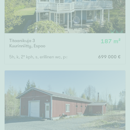
Titaanikuja 3
187 m²
Kuurinniitty
,
Espoo
5h, k, 2* kph, s, erillinen wc, parveke, terassi
699 000 €