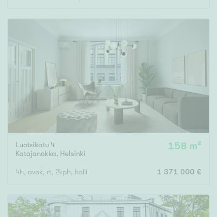
Luotsikatu 4
158 m²
Katajanokka
,
Helsinki
4h, avok, rt, 2kph, halli
1 371 000 €