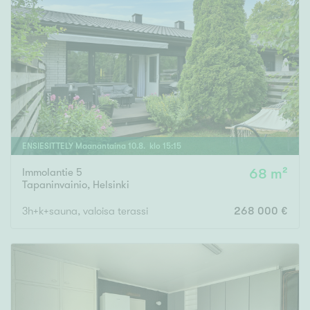
ENSIESITTELY
Maanantaina
10
.
8
. klo
15
:
15
Immolantie 5
68 m²
Tapaninvainio
,
Helsinki
3h+k+sauna, valoisa terassi
268 000 €