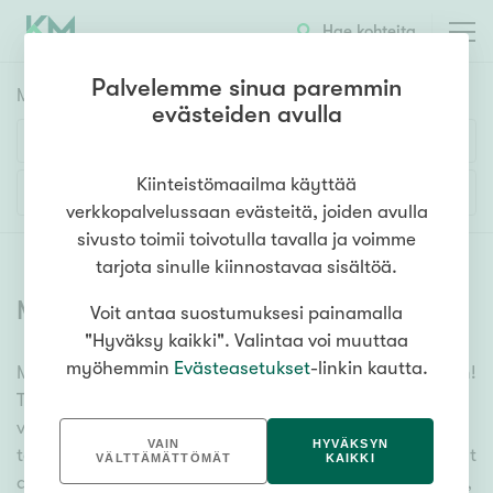
Hae kohteita
Palvelemme sinua paremmin
Myyntikohteet
HAE
evästeiden avulla
Huoneluku
Kiinteistömaailma käyttää
Lisää hakuehtoja
verkkopalvelussaan evästeitä, joiden avulla
1h
2h
3h
4h
5h+
sivusto toimii toivotulla tavalla ja voimme
tarjota sinulle kiinnostavaa sisältöä.
Myytävät asunnot
(
6356
)
Voit antaa suostumuksesi painamalla
Asuntotyyppi
"Hyväksy kaikki". Valintaa voi muuttaa
Kerros-/luhtitalo
myöhemmin
Evästeasetukset
-linkin kautta.
Meiltä löydät myytävät asunnot, oli tarpeesi mikä vain!
Rivitalo/paritalo
Tuhansien kohteiden ja satojen kiinteistönvälittäjien
Omakoti-/erillistalo
verkostomme auttaa sinua kenties elämäsi
VAIN
HYVÄKSYN
tärkeimmässä päätöksessä. Katso alta kaikki myytävät
Maa- tai metsätila
VÄLTTÄMÄTTÖMÄT
KAIKKI
asunnot. Hyödynnä myös kätevää hakutyökaluamme,