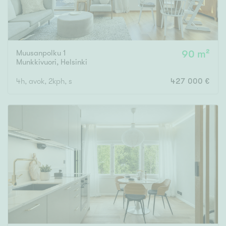
Muusanpolku 1
90 m²
Munkkivuori
,
Helsinki
4h, avok, 2kph, s
427 000 €