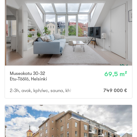
Museokatu 30-32
69,5 m²
Etu-Töölö
,
Helsinki
2-3h, avok, kph/wc, sauna, khh/wc, parvi, 2 ranskal.parveketta
749 000 €