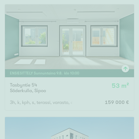
ENSIESITTELY
Sunnuntaina
9
.
8
. klo
10
:
00
Tasbyntie 54
53 m²
Söderkulla
,
Sipoo
3h, k, kph, s, terassi, varasto, autokatospaikka
159 000 €