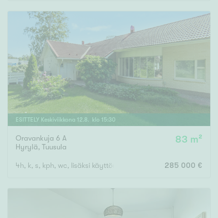
Rakennusvuosi
Uudiskohteet
Vain uudiskohteet
Ei uudiskohteita
ESITTELY
Keskiviikkona
12
.
8
. klo
15
:
30
Oravankuja 6 A
83 m²
Arvokohteet
Hyrylä
,
Tuusula
Vain arvokohteet
Ei arvokohteita
4h, k, s, kph, wc, lisäksi käyttöullakolla n. 40 m2 tilaa
285 000 €
Kunto
Hyvä