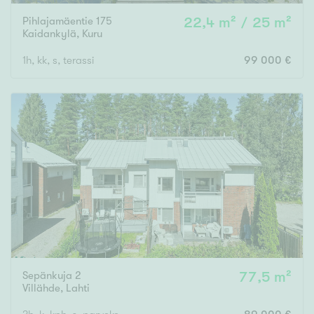
Pihlajamäentie 175
22,4 m² / 25 m²
Kaidankylä
,
Kuru
1h, kk, s, terassi
99 000 €
Sepänkuja 2
77,5 m²
Villähde
,
Lahti