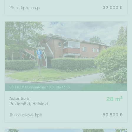
2h, k, kph, las.p
32 000 €
ESITTELY
Maanantaina
10
.
8
. klo
16
:
15
Asteritie 6
28 m²
Pukinmäki
,
Helsinki
1h+kk+alkovi+kph
89 500 €