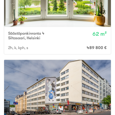
Säästöpankinranta 4
62 m²
Siltasaari
,
Helsinki
2h, k, kph, s
489 800 €