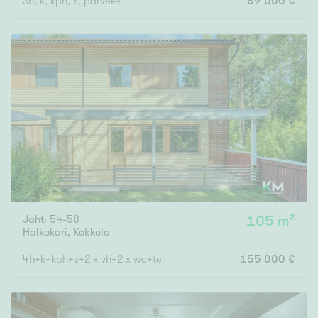
3h, k, kph, s, parveke
89 000 €
Jahti 54-58
105 m²
Halkokari
,
Kokkola
4h+k+kph+s+2 x vh+2 x wc+terassi+var
155 000 €