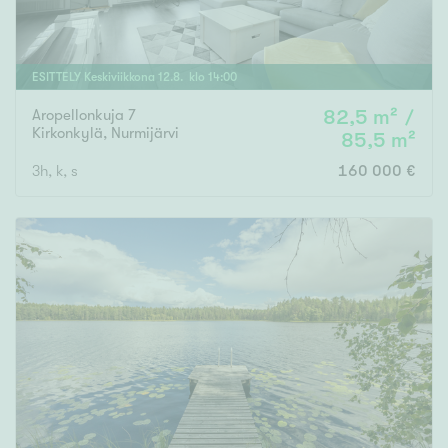
ESITTELY
Keskiviikkona
12
.
8
. klo
14
:
00
Aropellonkuja 7
82,5 m² /
Kirkonkylä
,
Nurmijärvi
85,5 m²
3h, k, s
160 000 €