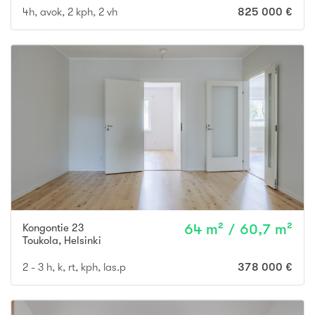
4h, avok, 2 kph, 2 vh
825 000 €
Kongontie 23
64 m² / 60,7 m²
Toukola
,
Helsinki
2 - 3 h, k, rt, kph, las.p
378 000 €