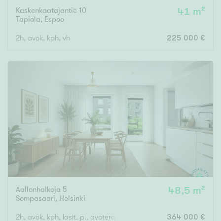
Kaskenkaatajantie 10
41 m²
Tapiola
,
Espoo
2h, avok, kph, vh
225 000 €
Aallonhalkoja 5
48,5 m²
Sompasaari
,
Helsinki
2h, avok, kph, lasit. p., avoterassi
364 000 €