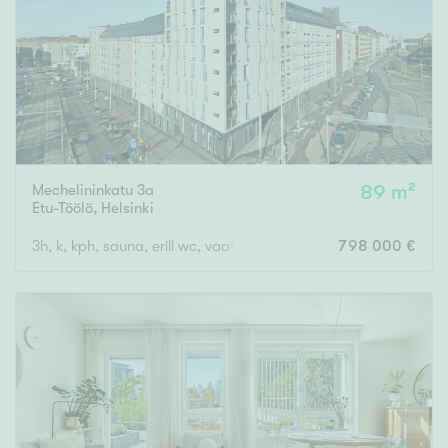
Mechelininkatu 3a
89 m²
Etu-Töölö
,
Helsinki
3h, k, kph, sauna, erill wc, vaateh, parveke
798 000 €