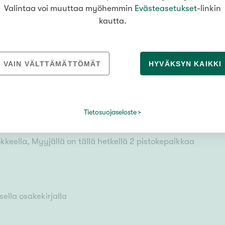
Valintaa voi muuttaa myöhemmin
Evästeasetukset
-linkin
n mukaan
kautta.
VAIN VÄLTTÄMÄTTÖMÄT
HYVÄKSYN KAIKKI
Tietosuojaseloste
keella, Myyjällä on tällä hetkellä 2 pistokepaikkaa
ella osakekirjalla