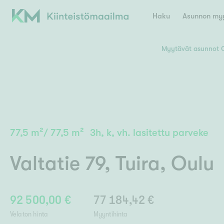
Haku
Asunnon myy
Myytävät asunnot 
Valitse lähin myymäläpaikkakunta
Asun
E
K
Kiint
Tarj
Espoo
Ka
Ka
77,5
m²
/
77,5
m²
3h, k, vh. lasitettu parveke
Ki
Kiint
Ko
H
Digi
Valtatie 79
,
Tuira
,
Oulu
Hamina
Helsinki
Hyvinkää
Avoi
L
Hämeenlinna
Lah
92 500,00 €
77 184,42 €
Lev
I
Päätök
Velaton hinta
Myyntihinta