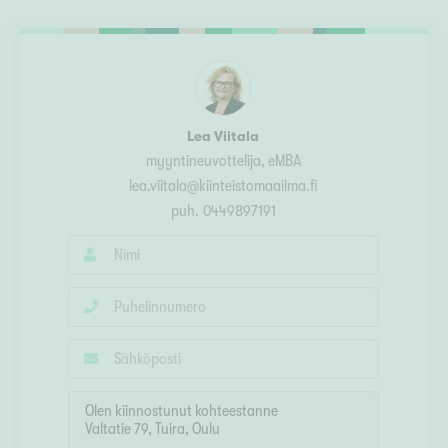
Ylivieska
Ylöjärvi
oki
rkulla
Lea Viitala
myyntineuvottelija
, eMBA
lea.viitala@kiinteistomaailma.fi
puh.
0449897191