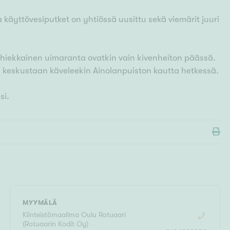
a käyttövesiputket on yhtiössä uusittu sekä viemärit juuri
a hiekkainen uimaranta ovatkin vain kivenheiton päässä.
a keskustaan käveleekin Ainolanpuiston kautta hetkessä.
si.
MYYMÄLÄ
Kiinteistömaailma
Oulu Rotuaari
(
Rotuaarin Kodit Oy
)