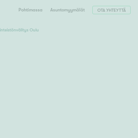
Pohtimassa
Asuntomyymälät
OTA YHTEYTTÄ
inteistönvälitys Oulu
Hae postinumerosi perusteella
unnon ostajille
 liittyvät
T
Tahko
Tampere
Tornio
Turku
totoimeksianto
Tuusula
V
 meidät
Vaasa
Valkeakoski
Vantaa
tys alueellasi
Varkaus
Y
vaniemi