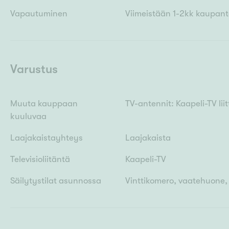
Vapautuminen
Viimeistään 1-2kk kaupant
Varustus
Muuta kauppaan
TV-antennit: Kaapeli-TV lii
kuuluvaa
Laajakaistayhteys
Laajakaista
Televisioliitäntä
Kaapeli-TV
Säilytystilat asunnossa
Vinttikomero, vaatehuone,