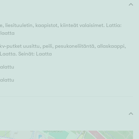
liesituuletin, kaapistot, kiinteät valaisimet. Lattia:
 laatta
-putket uusittu, peili, pesukoneliitäntä, allaskaappi,
 Laatta. Seinät: Laatta
aalattu
aalattu