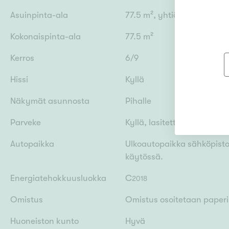
Asuinpinta-ala
77.5 m², yhtiöjärjestykse
Kokonaispinta-ala
77.5 m²
Kerros
6/9
Hissi
Kyllä
Näkymät asunnosta
Pihalle
Parveke
Kyllä, lasitettu
Autopaikka
Ulkoautopaikka sähköpistok
käytössä.
Energiatehokkuusluokka
C
2018
Omistus
Omistus osoitetaan paperis
Huoneiston kunto
Hyvä