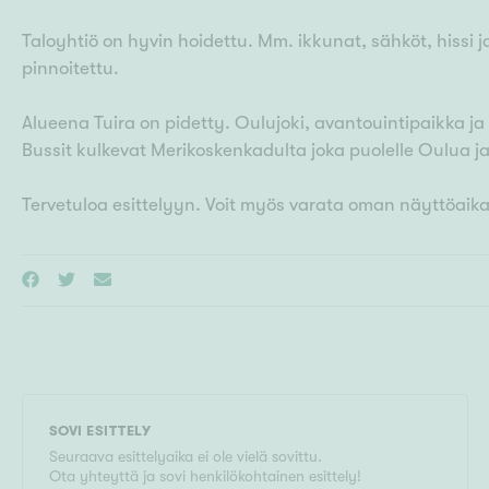
Taloyhtiö on hyvin hoidettu. Mm. ikkunat, sähköt, hissi j
pinnoitettu.
Alueena Tuira on pidetty. Oulujoki, avantouintipaikka j
Bussit kulkevat Merikoskenkadulta joka puolelle Oulua j
Tervetuloa esittelyyn. Voit myös varata oman näyttöaika
SOVI ESITTELY
Seuraava esittelyaika ei ole vielä sovittu.
Ota yhteyttä ja sovi henkilökohtainen esittely!