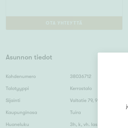
OTA YHTEYTTÄ
Asunnon tiedot
Kohdenumero
38036712
Talotyyppi
Kerrostalo
Sijainti
Valtatie 79, 90500 Oulu
j
Kaupunginosa
Tuira
Huoneluku
3h, k, vh. lasitettu parveke