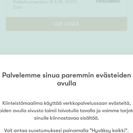
0106338800
Pakkahuoneenkatu 18 B 28
,
90100
Oulu
LUE LISÄÄ
Palvelemme sinua paremmin evästeiden
avulla
Kiinteistömaailma käyttää verkkopalvelussaan evästeitä,
oiden avulla sivusto toimii toivotulla tavalla ja voimme tarjo
sinulle kiinnostavaa sisältöä.
Voit antaa suostumuksesi painamalla "Hyväksy kaikki".