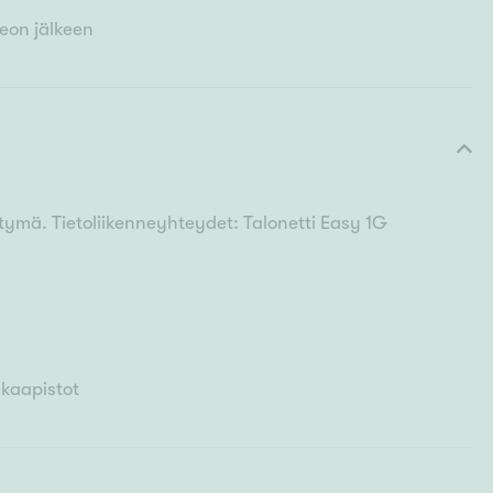
eon jälkeen
ttymä. Tietoliikenneyhteydet: Talonetti Easy 1G
 kaapistot