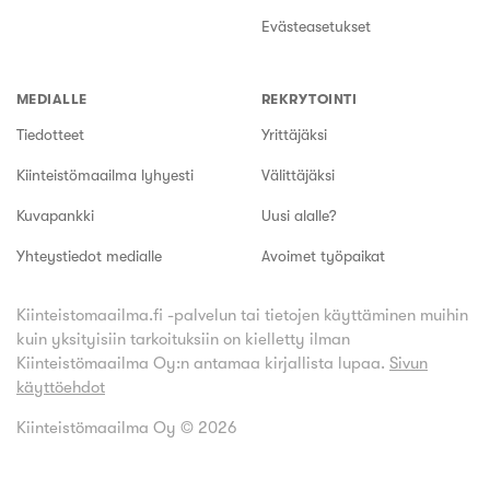
Evästeasetukset
MEDIALLE
REKRYTOINTI
Tiedotteet
Yrittäjäksi
Kiinteistömaailma lyhyesti
Välittäjäksi
Kuvapankki
Uusi alalle?
Yhteystiedot medialle
Avoimet työpaikat
Kiinteistomaailma.fi -palvelun tai tietojen käyttäminen muihin
kuin yksityisiin tarkoituksiin on kielletty ilman
Kiinteistömaailma Oy:n antamaa kirjallista lupaa.
Sivun
käyttöehdot
Kiinteistömaailma Oy ©
2026