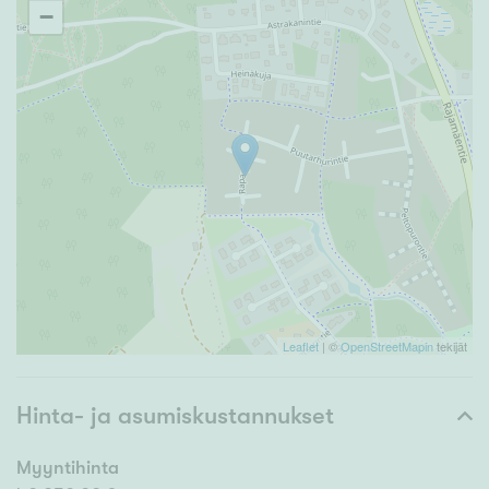
−
Leaflet
| ©
OpenStreetMapin
tekijät
Hinta- ja asumiskustannukset
Myyntihinta