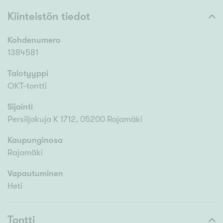
Kiinteistön tiedot
Kohdenumero
1384581
Talotyyppi
OKT-tontti
Sijainti
Persiljakuja K 1712, 05200 Rajamäki
Kaupunginosa
Rajamäki
Vapautuminen
Heti
Tontti