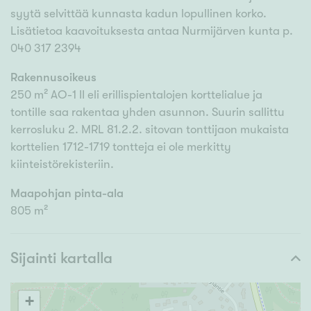
syytä selvittää kunnasta kadun lopullinen korko.
Lisätietoa kaavoituksesta antaa Nurmijärven kunta p.
040 317 2394
Rakennusoikeus
250 m² AO-1 II eli erillispientalojen korttelialue ja
tontille saa rakentaa yhden asunnon. Suurin sallittu
kerrosluku 2. MRL 81.2.2. sitovan tonttijaon mukaista
korttelien 1712-1719 tontteja ei ole merkitty
kiinteistörekisteriin.
Maapohjan pinta-ala
805 m²
Sijainti kartalla
+