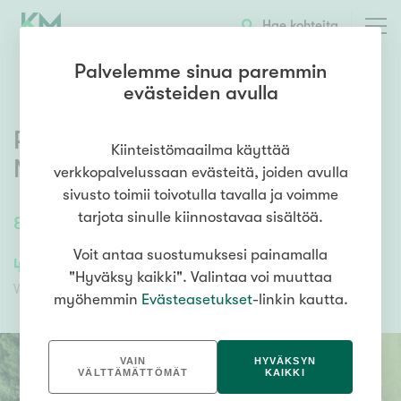
OTA YHTEYTTÄ
ESITTELY
KOHTEEN TIEDOT
Hae kohteita
Palvelemme sinua paremmin
evästeiden avulla
Persiljakuja K 1712
,
Rajamäki
,
Kiinteistömaailma käyttää
Nurmijärvi
verkkopalvelussaan evästeitä, joiden avulla
sivusto toimii toivotulla tavalla ja voimme
tarjota sinulle kiinnostavaa sisältöä.
805
m²
OKTT
Voit antaa suostumuksesi painamalla
40 250,00 €
40 250,00 €
"Hyväksy kaikki". Valintaa voi muuttaa
Velaton hinta
Myyntihinta
myöhemmin
Evästeasetukset
-linkin kautta.
VAIN
HYVÄKSYN
VÄLTTÄMÄTTÖMÄT
KAIKKI