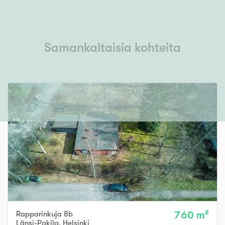
Samankaltaisia kohteita
Rapparinkuja 8b
760 m²
Länsi-Pakila
,
Helsinki