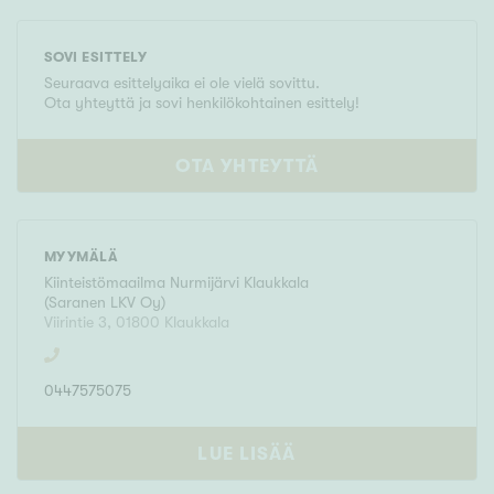
SOVI ESITTELY
Seuraava esittelyaika ei ole vielä sovittu.
Ota yhteyttä ja sovi henkilökohtainen esittely!
OTA YHTEYTTÄ
MYYMÄLÄ
Kiinteistömaailma
Nurmijärvi Klaukkala
(
Saranen LKV Oy
)
Viirintie 3
,
01800
Klaukkala
0447575075
LUE LISÄÄ