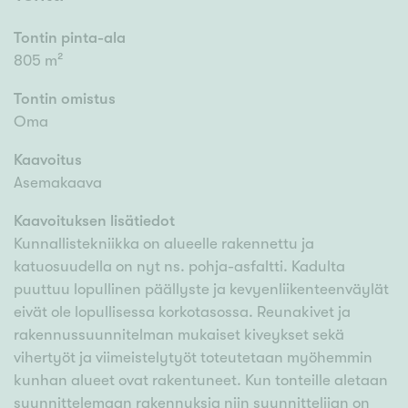
Tontin pinta-ala
805 m²
Tontin omistus
Oma
Kaavoitus
Asemakaava
Kaavoituksen lisätiedot
Kunnallistekniikka on alueelle rakennettu ja
katuosuudella on nyt ns. pohja-asfaltti. Kadulta
puuttuu lopullinen päällyste ja kevyenliikenteenväylät
eivät ole lopullisessa korkotasossa. Reunakivet ja
rakennussuunnitelman mukaiset kiveykset sekä
vihertyöt ja viimeistelytyöt toteutetaan myöhemmin
kunhan alueet ovat rakentuneet. Kun tonteille aletaan
suunnittelemaan rakennuksia niin suunnittelijan on