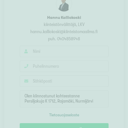
Hannu Kalliokoski
kiinteistönvälittäjä
, LKV
hannu.kalliokoski@kiinteistomaailma.fi
puh.
0404858948
Tietosuojaseloste