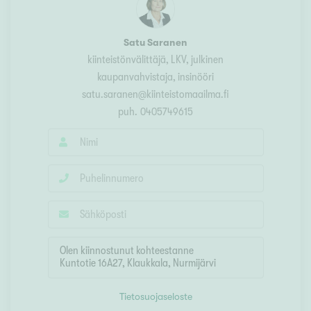
Satu Saranen
kiinteistönvälittäjä, LKV, julkinen
kaupanvahvistaja, insinööri
satu.saranen@kiinteistomaailma.fi
puh.
0405749615
Tietosuojaseloste