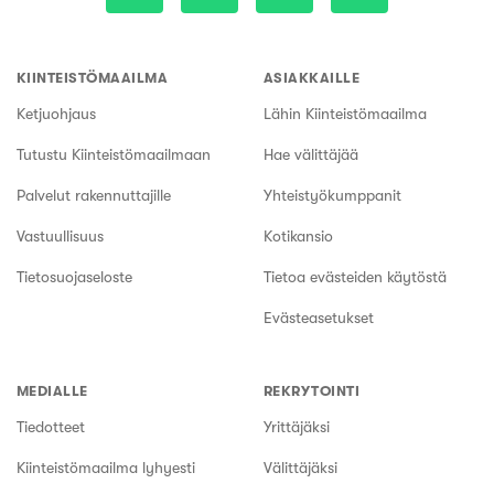
KIINTEISTÖMAAILMA
ASIAKKAILLE
Ketjuohjaus
Lähin Kiinteistömaailma
Tutustu Kiinteistömaailmaan
Hae välittäjää
Palvelut rakennuttajille
Yhteistyökumppanit
Vastuullisuus
Kotikansio
Tietosuojaseloste
Tietoa evästeiden käytöstä
Evästeasetukset
MEDIALLE
REKRYTOINTI
Tiedotteet
Yrittäjäksi
Kiinteistömaailma lyhyesti
Välittäjäksi