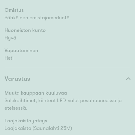
Omistus
Sähköinen omistajamerkintä
Huoneiston kunto
Hyvä
Vapautuminen
Heti
Varustus
Muuta kauppaan kuuluvaa
Sälekaihtimet, kiinteät LED-valot pesuhuoneessa ja
eteisessä.
Laajakaistayhteys
Laajakaista (Saunalahti 25M)