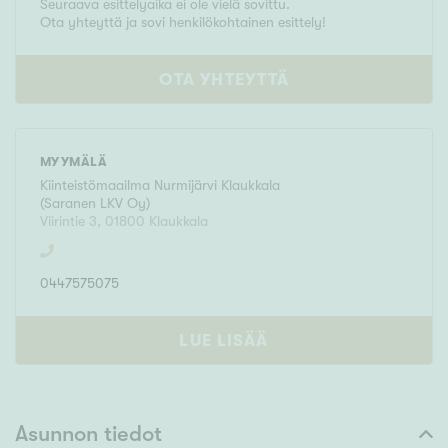
Seuraava esittelyaika ei ole vielä sovittu.
Ota yhteyttä ja sovi henkilökohtainen esittely!
OTA YHTEYTTÄ
MYYMÄLÄ
Kiinteistömaailma
Nurmijärvi Klaukkala
(
Saranen LKV Oy
)
Viirintie 3
,
01800
Klaukkala
0447575075
LUE LISÄÄ
Asunnon tiedot