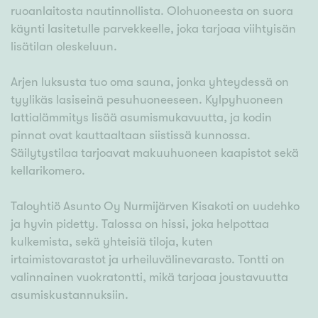
ruoanlaitosta nautinnollista. Olohuoneesta on suora
käynti lasitetulle parvekkeelle, joka tarjoaa viihtyisän
lisätilan oleskeluun.
Arjen luksusta tuo oma sauna, jonka yhteydessä on
tyylikäs lasiseinä pesuhuoneeseen. Kylpyhuoneen
lattialämmitys lisää asumismukavuutta, ja kodin
pinnat ovat kauttaaltaan siistissä kunnossa.
Säilytystilaa tarjoavat makuuhuoneen kaapistot sekä
kellarikomero.
Taloyhtiö Asunto Oy Nurmijärven Kisakoti on uudehko
ja hyvin pidetty. Talossa on hissi, joka helpottaa
kulkemista, sekä yhteisiä tiloja, kuten
irtaimistovarastot ja urheiluvälinevarasto. Tontti on
valinnainen vuokratontti, mikä tarjoaa joustavuutta
asumiskustannuksiin.