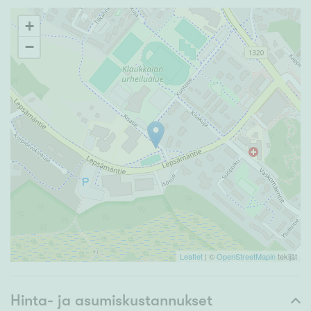
+
−
Leaflet
| ©
OpenStreetMapin
tekijät
Hinta- ja asumiskustannukset