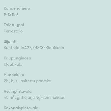
Kohdenumero
1412159
Talotyyppi
Kerrostalo
Sijainti
Kuntotie 16A27, 01800 Klaukkala
Kaupunginosa
Klaukkala
Huoneluku
2h, k, s, lasitettu parveke
Asuinpinta-ala
45 m², yhtiöjärjestyksen mukaan
Kokonaispinta-ala