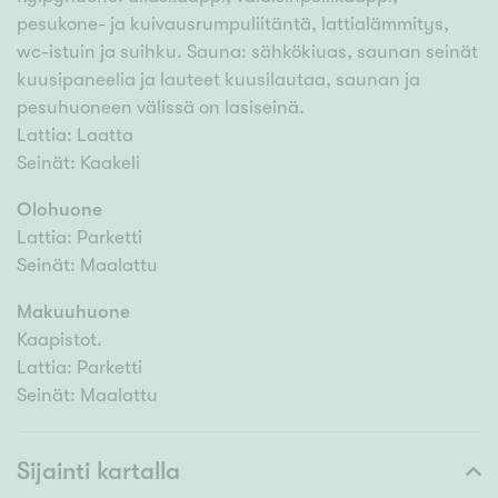
pesukone- ja kuivausrumpuliitäntä, lattialämmitys,
wc-istuin ja suihku. Sauna: sähkökiuas, saunan seinät
kuusipaneelia ja lauteet kuusilautaa, saunan ja
pesuhuoneen välissä on lasiseinä.
Lattia: Laatta
Seinät: Kaakeli
Olohuone
Lattia: Parketti
Seinät: Maalattu
Makuuhuone
Kaapistot.
Lattia: Parketti
Seinät: Maalattu
Sijainti kartalla