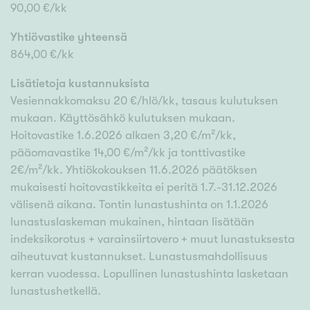
90,00 €/kk
Yhtiövastike yhteensä
864,00 €/kk
Lisätietoja kustannuksista
Vesiennakkomaksu 20 €/hlö/kk, tasaus kulutuksen
mukaan. Käyttösähkö kulutuksen mukaan.
Hoitovastike 1.6.2026 alkaen 3,20 €/m²/kk,
pääomavastike 14,00 €/m²/kk ja tonttivastike
2€/m²/kk. Yhtiökokouksen 11.6.2026 päätöksen
mukaisesti hoitovastikkeita ei peritä 1.7.-31.12.2026
välisenä aikana. Tontin lunastushinta on 1.1.2026
lunastuslaskeman mukainen, hintaan lisätään
indeksikorotus + varainsiirtovero + muut lunastuksesta
aiheutuvat kustannukset. Lunastusmahdollisuus
kerran vuodessa. Lopullinen lunastushinta lasketaan
lunastushetkellä.