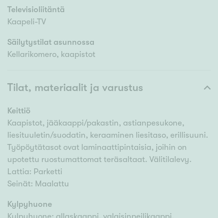
Televisioliitäntä
Kaapeli-TV
Säilytystilat asunnossa
Kellarikomero, kaapistot
Tilat, materiaalit ja varustus
Keittiö
Kaapistot, jääkaappi/pakastin, astianpesukone,
liesituuletin/suodatin, keraaminen liesitaso, erillisuuni.
Työpöytätasot ovat laminaattipintaisia, joihin on
upotettu ruostumattomat teräsaltaat. Välitilalevy.
Lattia: Parketti
Seinät: Maalattu
Kylpyhuone
Kylpyhuone: allaskaappi, valaisinpeilikaappi,