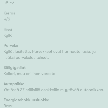
45 m²
Kerros
4/5
Hissi
Kyllä
Parveke
Kyllä, lasitettu. Parvekkeet ovat harmaata lasia, ja
lisäksi parvekelasitukset.
Säilytystilat
Kellari, muu erillinen varasto
Autopaikka
Yhtiössä 27 erillisillä osakkeilla myytävää autopaikkaa.
Energiatehokkuusluokka
B
2018