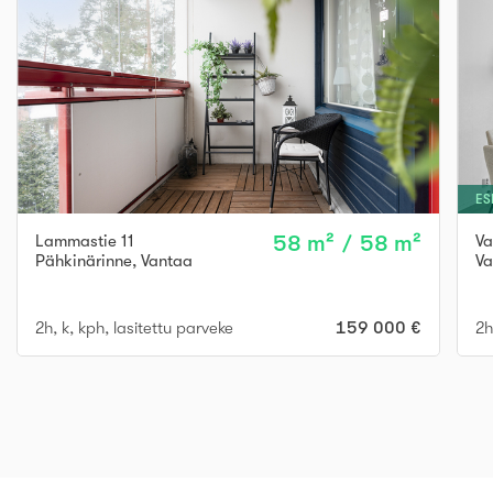
ES
Lammastie 11
58 m² / 58 m²
Va
Pähkinärinne
,
Vantaa
Va
2h, k, kph, lasitettu parveke
159 000 €
2h