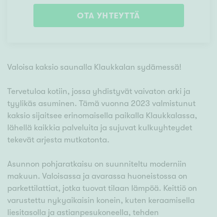
OTA YHTEYTTÄ
Valoisa kaksio saunalla Klaukkalan sydämessä!
Tervetuloa kotiin, jossa yhdistyvät vaivaton arki ja
tyylikäs asuminen. Tämä vuonna 2023 valmistunut
kaksio sijaitsee erinomaisella paikalla Klaukkalassa,
lähellä kaikkia palveluita ja sujuvat kulkuyhteydet
tekevät arjesta mutkatonta.
Asunnon pohjaratkaisu on suunniteltu moderniin
makuun. Valoisassa ja avarassa huoneistossa on
parkettilattiat, jotka tuovat tilaan lämpöä. Keittiö on
varustettu nykyaikaisin konein, kuten keraamisella
liesitasolla ja astianpesukoneella, tehden