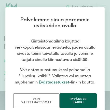
OTA YHTEYTTÄ
ESITTELY
KOHTEEN TIEDOT
Hae kohteita
Palvelemme sinua paremmin
evästeiden avulla
Kuntotie 16A27
,
Klaukkala
,
Kiinteistömaailma käyttää
Nurmijärvi
verkkopalvelussaan evästeitä, joiden avulla
sivusto toimii toivotulla tavalla ja voimme
tarjota sinulle kiinnostavaa sisältöä.
45
m²
/
45
m²
2h, k, s, lasitettu parveke
Voit antaa suostumuksesi painamalla
168 008,85 €
78 314,13 €
"Hyväksy kaikki". Valintaa voi muuttaa
Velaton hinta
Myyntihinta
myöhemmin
Evästeasetukset
-linkin kautta.
VAIN
HYVÄKSYN
VÄLTTÄMÄTTÖMÄT
KAIKKI