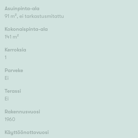
Asuinpinta-ala
91 m², ei tarkastusmitattu
Kokonaispinta-ala
141 m²
Kerroksia
1
Parveke
Ei
Terassi
Ei
Rakennusvuosi
1960
Käyttöönottovuosi