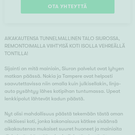
OTA YHTEYTTÄ
AIKAKAUTENSA TUNNELMALLINEN TALO SIUROSSA,
REMONTOIMALLA VIIHTYISÄ KOTI ISOLLA VEHREÄLLÄ
TONTILLA!
Sijainti on mitä mainioin, Siuron palvelut ovat lyhyen
matkan päässä. Nokia ja Tampere ovat helposti
saavutettavissa niin omalla kuin julkisellakin, linja-
auto pysähtyy lähes kotipihan tuntumassa. Upeat
lenkkipolut lähtevät kadun päästä.
Nyt olisi mahdollisuus päästä tekemään tästä oman
näköisesi koti, jonka kokonaisuus kätkee sisäänsä
aikakautensa mukaiset suuret huoneet ja mainioita