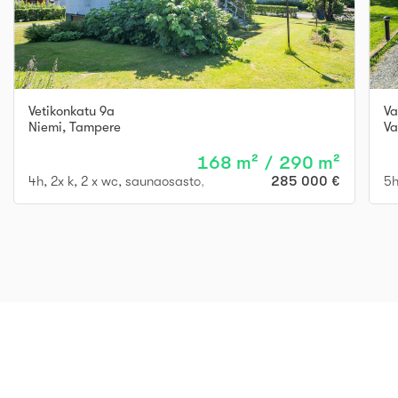
Vetikonkatu 9a
Va
Niemi
,
Tampere
Va
168 m² / 290 m²
4h, 2x k, 2 x wc, saunaosasto, varastoja, autotalli
285 000 €
5h