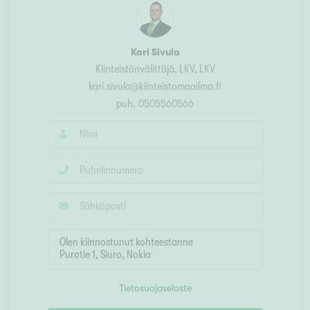
Kari Sivula
Kiinteistönvälittäjä, LKV
, LKV
kari.sivula@kiinteistomaailma.fi
puh.
0505560566
Tietosuojaseloste