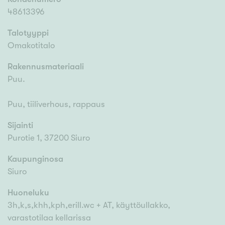
48613396
Talotyyppi
Omakotitalo
Rakennusmateriaali
Puu.
Puu, tiiliverhous, rappaus
Sijainti
Purotie 1, 37200 Siuro
Kaupunginosa
Siuro
Huoneluku
3h,k,s,khh,kph,erill.wc + AT, käyttöullakko,
varastotilaa kellarissa