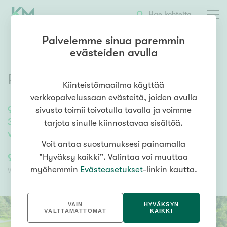
OTA YHTEYTTÄ
ESITTELY
KOHTEEN TIEDOT
Hae kohteita
Palvelemme sinua paremmin
evästeiden avulla
Purotie 1
,
Siuro
,
Nokia
Kiinteistömaailma käyttää
verkkopalvelussaan evästeitä, joiden avulla
91
m²
/
141
m²
sivusto toimii toivotulla tavalla ja voimme
3h,k,s,khh,kph,erill.wc + AT, käyttöullakko,
tarjota sinulle kiinnostavaa sisältöä.
varastotilaa kellarissa
Voit antaa suostumuksesi painamalla
95 000,00 €
95 000,00 €
"Hyväksy kaikki". Valintaa voi muuttaa
myöhemmin
Evästeasetukset
-linkin kautta.
Velaton hinta
Myyntihinta
VAIN
HYVÄKSYN
VÄLTTÄMÄTTÖMÄT
KAIKKI