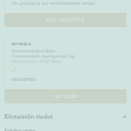
Ota yhteyttä ja sovi henkilökohtainen esittely!
OTA YHTEYTTÄ
MYYMÄLÄ
Kiinteistömaailma
Nokia
(
Tammelantorin Asuntopalvelu Oy
)
Pirkkalaistori 1
,
37100
Nokia
0504729950
LUE LISÄÄ
Kiinteistön tiedot
Kohdenumero