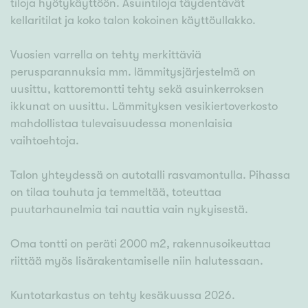
tiloja hyötykäyttöön. Asuintiloja täydentävät
kellaritilat ja koko talon kokoinen käyttöullakko.
Vuosien varrella on tehty merkittäviä
perusparannuksia mm. lämmitysjärjestelmä on
uusittu, kattoremontti tehty sekä asuinkerroksen
ikkunat on uusittu. Lämmityksen vesikiertoverkosto
mahdollistaa tulevaisuudessa monenlaisia
vaihtoehtoja.
Talon yhteydessä on autotalli rasvamontulla. Pihassa
on tilaa touhuta ja temmeltää, toteuttaa
puutarhaunelmia tai nauttia vain nykyisestä.
Oma tontti on peräti 2000 m2, rakennusoikeuttaa
riittää myös lisärakentamiselle niin halutessaan.
Kuntotarkastus on tehty kesäkuussa 2026.