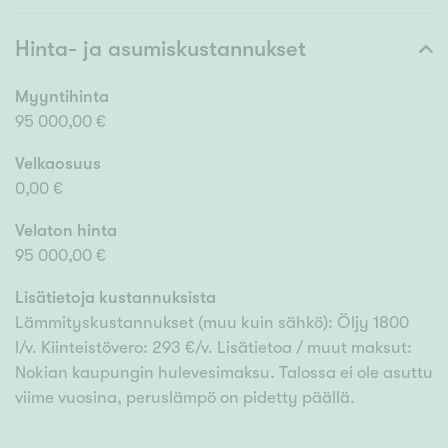
Hinta- ja asumiskustannukset
Myyntihinta
95 000,00 €
Velkaosuus
0,00 €
Velaton hinta
95 000,00 €
Lisätietoja kustannuksista
Lämmityskustannukset (muu kuin sähkö): Öljy 1800
l/v. Kiinteistövero: 293 €/v. Lisätietoa / muut maksut:
Nokian kaupungin hulevesimaksu. Talossa ei ole asuttu
viime vuosina, peruslämpö on pidetty päällä.