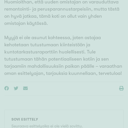
Huomioithan, että uuden omistajan on varauduttava
remontointi- ja perusparannustarpeisiin, mutta tästä
on hyvä jatkaa, tämä koti on ollut vain yhden
omistajan käytössä.
Myyjä ei ole asunut kohteessa, joten ostajaa
kehotetaan tutustumaan kiinteistöön ja
kuntotarkastusraporttiin huolellisesti. Tule
tutustumaan tähän potentiaaliseen kotiin ja sen
tarjoamiin mahdollisuuksiin paikan päälle – varaathan
oman esittelyajan, tarjouksia kuunnellaan, tervetuloa!
SOVI ESITTELY
Seuraava esittelyaika ei ole vielä sovittu.