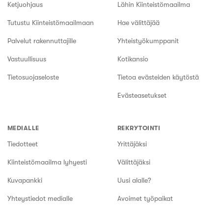
Ketjuohjaus
Lähin Kiinteistömaailma
Tutustu Kiinteistömaailmaan
Hae välittäjää
Palvelut rakennuttajille
Yhteistyökumppanit
Vastuullisuus
Kotikansio
Tietosuojaseloste
Tietoa evästeiden käytöstä
Evästeasetukset
MEDIALLE
REKRYTOINTI
Tiedotteet
Yrittäjäksi
Kiinteistömaailma lyhyesti
Välittäjäksi
Kuvapankki
Uusi alalle?
Yhteystiedot medialle
Avoimet työpaikat