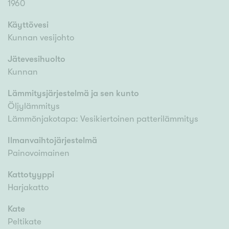
1960
Käyttövesi
Kunnan vesijohto
Jätevesihuolto
Kunnan
Lämmitysjärjestelmä ja sen kunto
Öljylämmitys
Lämmönjakotapa: Vesikiertoinen patterilämmitys
Ilmanvaihtojärjestelmä
Painovoimainen
Kattotyyppi
Harjakatto
Kate
Peltikate