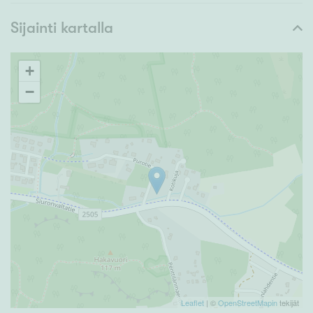
Sijainti kartalla
+
−
Leaflet
| ©
OpenStreetMapin
tekijät