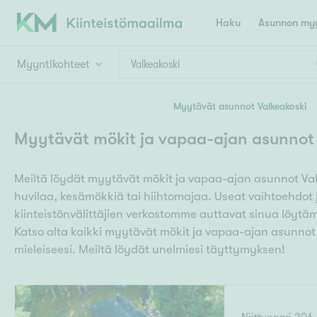
Haku
Asunnon myy
Myyntikohteet
Valitse lähin myymäläpaikkakunta
Myytävät asunnot Valkeakoski
Asun
Huoneluku
Myytävät mökit ja vapaa-ajan asunnot 
E
K
Kiint
Tarj
Espoo
Ka
Meiltä löydät myytävät mökit ja vapaa-ajan asunnot Val
Ka
Asuntotyyppi
Ki
huvilaa, kesämökkiä tai hiihtomajaa. Useat vaihtoehdot
Kiint
Ko
H
kiinteistönvälittäjien verkostomme auttavat sinua löyt
R
Digi
Katso alta kaikki myytävät mökit ja vapaa-ajan asunnot 
Hamina
Helsinki
Hyvinkää
Avoi
mieleiseesi. Meiltä löydät unelmiesi täyttymyksen!
L
Hämeenlinna
Lah
T
Lev
I
Päätök