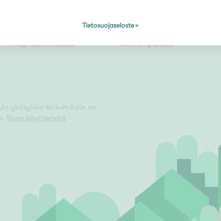
Kiinteistömaailma lyhyesti
Välittäjäksi
Tietosuojaseloste
Kuvapankki
Uusi alalle?
Vain uudiskohteet
Yhteystiedot medialle
Avoimet työpaikat
Vain arvokohteet
n yksityisiin tarkoituksiin on
a.
Sivun käyttöehdot
Hyvä
Tyydyttävä
Välttävä
issi