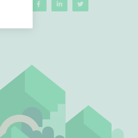
Ei uudiskohteita
Ei arvokohteita