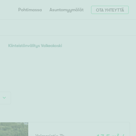
Pohtimassa
Asuntomyymälät
OTA YHTEYTTÄ
HAE
Hae postinumerosi perusteella
Kiinteistönvälitys Valkeakoski
unnon ostajille
4h
5h+
 liittyvät
T
Tahko
Tampere
Tornio
Turku
totoimeksianto
Tuusula
V
 meidät
Vaasa
Valkeakoski
Vantaa
tys alueellasi
Varkaus
Y
vaniemi