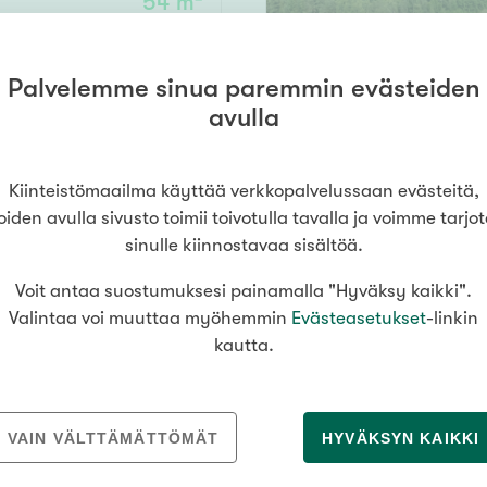
54 m²
Senioriasuminen
jen hinnat
Valitse kiinteistönvälittäjä
oimitila
S
stönvälitys alueellasi
Arviointipalvelu
utotalli
keli
Mänttä
Palvelemme sinua paremmin evästeiden
179 000 €
Salo
Savonlinna
Seinäj
Muut
avulla
Siilinjärvi
Sotkamo
Söde
kia
Nummela
Kiinteistömaailma käyttää verkkopalvelussaan evästeitä,
000
000 €
oiden avulla sivusto toimii toivotulla tavalla ja voimme tarjo
sinulle kiinnostavaa sisältöä.
Voit antaa suostumuksesi painamalla "Hyväksy kaikki".
Asuinpinta-ala
Valintaa voi muuttaa myöhemmin
Evästeasetukset
-linkin
kautta.
m²
MEDIALLE
REKRYTOINTI
VAIN VÄLTTÄMÄTTÖMÄT
HYVÄKSYN KAIKKI
Tiedotteet
Yrittäjäksi