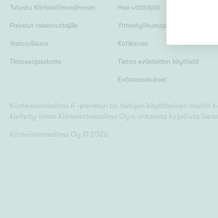
Tutustu Kiinteistömaailmaan
Hae välittäjää
Palvelut rakennuttajille
Yhteistyökumppanit
Uudiskohteet
Vastuullisuus
Kotikansio
Tietosuojaseloste
Tietoa evästeiden käytöstä
Evästeasetukset
Arvokohteet
Kiinteistomaailma.fi -palvelun tai tietojen käyttäminen muihin kui
kielletty ilman Kiinteistömaailma Oy:n antamaa kirjallista lupa
Kunto
Kiinteistömaailma Oy ©
2026
Ominaisuudet
H