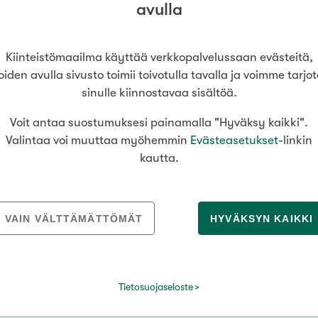
Senioriasuminen
avulla
jen hinnat
Valitse kiinteistönvälittäjä
oimitila
S
stönvälitys alueellasi
Arviointipalvelu
utotalli
keli
Mänttä
Kiinteistömaailma käyttää verkkopalvelussaan evästeitä,
Salo
Savonlinna
Seinäj
Muut
Siilinjärvi
Sotkamo
Söde
oiden avulla sivusto toimii toivotulla tavalla ja voimme tarjo
sinulle kiinnostavaa sisältöä.
kia
Nummela
Voit antaa suostumuksesi painamalla "Hyväksy kaikki".
000
000 €
Valintaa voi muuttaa myöhemmin
Evästeasetukset
-linkin
MEDIALLE
REKRYTOINTI
kautta.
Tiedotteet
Yrittäjäksi
Asuinpinta-ala
Kiinteistömaailma lyhyesti
Välittäjäksi
VAIN VÄLTTÄMÄTTÖMÄT
HYVÄKSYN KAIKKI
Kuvapankki
Uusi alalle?
m²
Yhteystiedot medialle
Avoimet työpaikat
Tietosuojaseloste