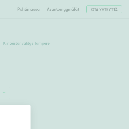
Pohtimassa
Asuntomyymälät
OTA YHTEYTTÄ
HAE
Hae postinumerosi perusteella
Kiinteistönvälitys Tampere
unnon ostajille
4h
5h+
 liittyvät
T
Tahko
Tampere
Tornio
Turku
totoimeksianto
Tuusula
V
 meidät
Vaasa
Valkeakoski
Vantaa
tys alueellasi
Varkaus
Y
vaniemi