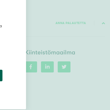
Ylivieska
Ylöjärvi
oki
ANNA PALAUTETTA
rkulla
ta
Kokonaispinta-ala