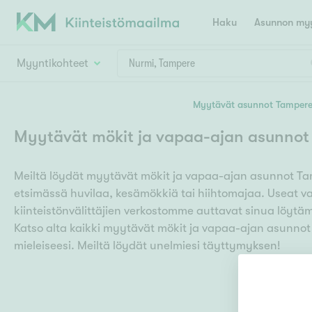
Haku
Asunnon myy
Myyntikohteet
Valitse lähin myymäläpaikkakunta
Myytävät asunnot Tamper
Asun
Huoneluku
Myytävät mökit ja vapaa-ajan asunnot
E
K
Kiint
Tarj
Espoo
Ka
Meiltä löydät myytävät mökit ja vapaa-ajan asunnot Ta
Ka
Asuntotyyppi
Ki
etsimässä huvilaa, kesämökkiä tai hiihtomajaa. Useat v
Kiint
Ko
H
kiinteistönvälittäjien verkostomme auttavat sinua löyt
R
Digi
Katso alta kaikki myytävät mökit ja vapaa-ajan asunnot
Hamina
Helsinki
Hyvinkää
Avoi
mieleiseesi. Meiltä löydät unelmiesi täyttymyksen!
L
Hämeenlinna
Lah
T
Lev
I
Päätök