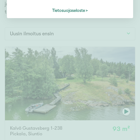
Tontti
ja tutustu mieleiseesi. Meiltä löydät unelmiesi
Vapaa-ajan asunto
Tietosuojaseloste
täyttymyksen!
Toimitila
Autotalli
Uusin ilmoitus ensin
Muut
Hinta
000
000 €
Pinta-ala
Asuinpinta-ala
Kokonaispinta-ala
Kalvö Gustavsberg 1-238
93 m²
m²
Pickala
,
Siuntio