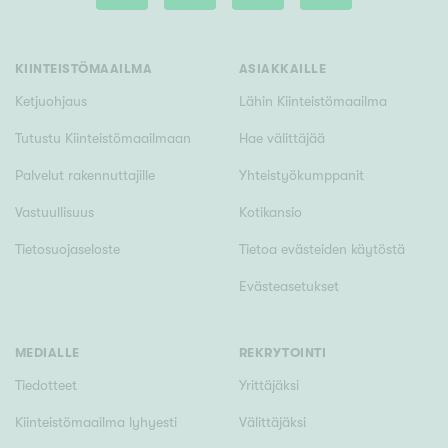
Tyydyttävä
Välttävä
KIINTEISTÖMAAILMA
ASIAKKAILLE
Ominaisuudet
Ketjuohjaus
Lähin Kiinteistömaailma
Hissi
Tutustu Kiinteistömaailmaan
Hae välittäjää
Järvi- tai merinäköala
Palvelut rakennuttajille
Yhteistyökumppanit
Maalämpö
Vastuullisuus
Kotikansio
Oma ranta
Tietosuojaseloste
Tietoa evästeiden käytöstä
Oma sauna
Evästeasetukset
Parveke
Senioriasunto
MEDIALLE
REKRYTOINTI
Tiedotteet
Yrittäjäksi
Kiinteistömaailma lyhyesti
Välittäjäksi