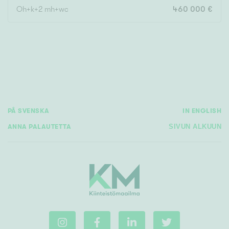
Oh+k+2 mh+wc
460 000 €
Rakennusvuosi
Uudiskohteet
PÅ SVENSKA
IN ENGLISH
Vain uudiskohteet
Ei uudiskohteita
ANNA PALAUTETTA
SIVUN ALKUUN
Arvokohteet
Vain arvokohteet
Ei arvokohteita
Kunto
Hyvä