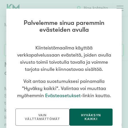
Hae kohteita
Palvelemme sinua paremmin
Myyntikohteet
HAE
evästeiden avulla
Huoneluku
Kiinteistömaailma käyttää
Lisää hakuehtoja
verkkopalvelussaan evästeitä, joiden avulla
1h
2h
3h
4h
5h+
sivusto toimii toivotulla tavalla ja voimme
Myytävät mökit ja vapaa-ajan
tarjota sinulle kiinnostavaa sisältöä.
asunnot Siuntio Pickala
(
1
)
Voit antaa suostumuksesi painamalla
Asuntotyyppi
"Hyväksy kaikki". Valintaa voi muuttaa
Meiltä löydät myytävät mökit ja vapaa-ajan asunnot
Kerros-/luhtitalo
myöhemmin
Evästeasetukset
-linkin kautta.
Siuntio Pickala, olitpa etsimässä huvilaa, kesämökkiä
Rivitalo/paritalo
tai hiihtomajaa. Useat vaihtoehdot ja maan kattava
Omakoti-/erillistalo
kiinteistönvälittäjien verkostomme auttavat sinua
VAIN
HYVÄKSYN
löytämään unelmiesi mökin. Katso alta kaikki
Maa- tai metsätila
VÄLTTÄMÄTTÖMÄT
KAIKKI
myytävät mökit ja vapaa-ajan asunnot Siuntio Pickala