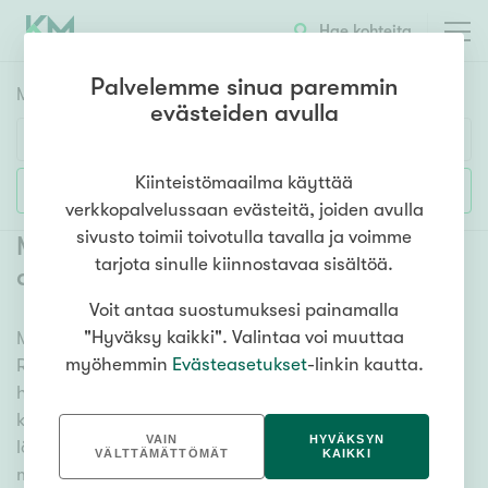
Hae kohteita
Palvelemme sinua paremmin
Myyntikohteet
HAE
evästeiden avulla
Huoneluku
Kiinteistömaailma käyttää
Lisää hakuehtoja
verkkopalvelussaan evästeitä, joiden avulla
1h
2h
3h
4h
5h+
sivusto toimii toivotulla tavalla ja voimme
Myytävät mökit ja vapaa-ajan
tarjota sinulle kiinnostavaa sisältöä.
asunnot Röykkä
(
1
)
Voit antaa suostumuksesi painamalla
Asuntotyyppi
"Hyväksy kaikki". Valintaa voi muuttaa
Meiltä löydät myytävät mökit ja vapaa-ajan asunnot
Kerros-/luhtitalo
myöhemmin
Evästeasetukset
-linkin kautta.
Röykkä, olitpa etsimässä huvilaa, kesämökkiä tai
Rivitalo/paritalo
hiihtomajaa. Useat vaihtoehdot ja maan kattava
Omakoti-/erillistalo
kiinteistönvälittäjien verkostomme auttavat sinua
VAIN
HYVÄKSYN
löytämään unelmiesi mökin. Katso alta kaikki
Maa- tai metsätila
VÄLTTÄMÄTTÖMÄT
KAIKKI
myytävät mökit ja vapaa-ajan asunnot Röykkä ja