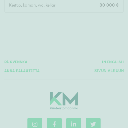
Keittiö, kamari, wc, kellari
80 000 €
Rakennusvuosi
Uudiskohteet
PÅ SVENSKA
IN ENGLISH
Vain uudiskohteet
Ei uudiskohteita
ANNA PALAUTETTA
SIVUN ALKUUN
Arvokohteet
Vain arvokohteet
Ei arvokohteita
Kunto
Hyvä