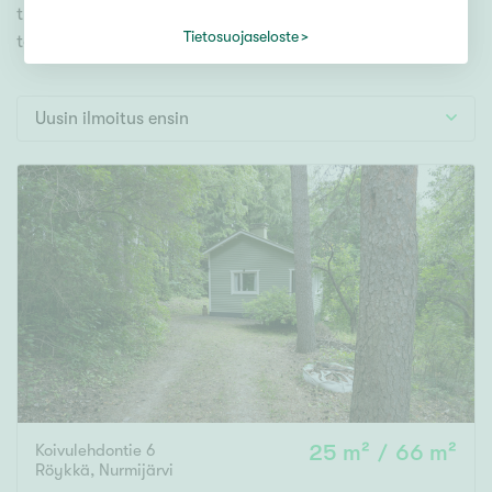
Tontti
tutustu mieleiseesi. Meiltä löydät unelmiesi
Vapaa-ajan asunto
Tietosuojaseloste
täyttymyksen!
Toimitila
Autotalli
Uusin ilmoitus ensin
Muut
Hinta
000
000 €
Pinta-ala
Asuinpinta-ala
Kokonaispinta-ala
Koivulehdontie 6
25 m² / 66 m²
m²
Röykkä
,
Nurmijärvi