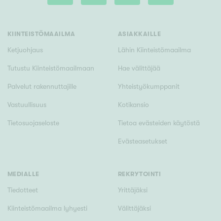
Tyydyttävä
Välttävä
KIINTEISTÖMAAILMA
ASIAKKAILLE
Ominaisuudet
Ketjuohjaus
Lähin Kiinteistömaailma
Hissi
Tutustu Kiinteistömaailmaan
Hae välittäjää
Järvi- tai merinäköala
Palvelut rakennuttajille
Yhteistyökumppanit
Maalämpö
Vastuullisuus
Kotikansio
Oma ranta
Tietosuojaseloste
Tietoa evästeiden käytöstä
Oma sauna
Evästeasetukset
Parveke
Senioriasunto
MEDIALLE
REKRYTOINTI
Tiedotteet
Yrittäjäksi
Kiinteistömaailma lyhyesti
Välittäjäksi